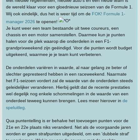
Met nieuwe reglementen, nieuwe auto's én een nieuw team is
de wereld klaar voor een gloednieuw seizoen van de Formule 1.
Wij ook eindelijk, dus het is weer tijd om de
FOK! Formule 1-
manager 2026
te openen!
Je kunt weer een team bestaande uit twee coureurs, een
chassis en een motor samenstellen. Daarmee kun je punten
halen voor de plek waarop die onderdelen in een F1-
grandprixweekend zijn geëindigd. Voor die punten wordt budget
uitgekeerd, waarmee je je team kunt verbeteren.
De onderdelen variëren in waarde, al naar gelang ze beter of
slechter gepresteerd hebben in een raceweekend. Naarmate
het F1-seizoen vordert zal de waarde van de onderdelen steeds
geleidelijker veranderen. Hierbij geldt dat de recente prestaties
wel degelijk nog enkele schommelingen in de waarde van een
onderdeel teweeg kunnen brengen. Lees meer hierover in
de
speluitleg
.
Qua puntentelling is er behalve het toevoegen punten voor de
21e en 22e plaats niks veranderd. Net als de voorgaande jaren
worden er geen strafpunten uitgedeeld, om een 'dubbele straf'