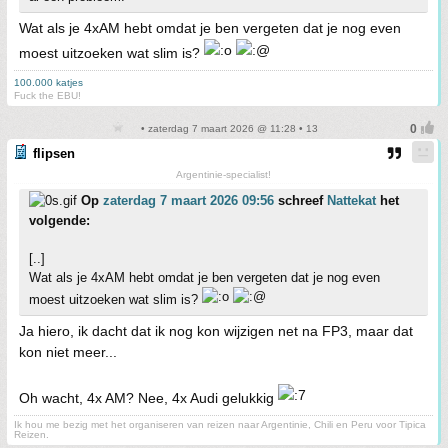
Wat als je 4xAM hebt omdat je ben vergeten dat je nog even
moest uitzoeken wat slim is?
100.000 katjes
Fuck the EBU!
• zaterdag 7 maart 2026 @ 11:28 • 13
flipsen
Argentinie-specialist!
Op
zaterdag 7 maart 2026 09:56
schreef
Nattekat
het
volgende:
[..]
Wat als je 4xAM hebt omdat je ben vergeten dat je nog even
moest uitzoeken wat slim is?
Ja hiero, ik dacht dat ik nog kon wijzigen net na FP3, maar dat
kon niet meer...
Oh wacht, 4x AM? Nee, 4x Audi gelukkig
Ik hou me bezig met het organiseren van reizen naar Argentinie, Chili en Peru voor Tipica
Reizen.