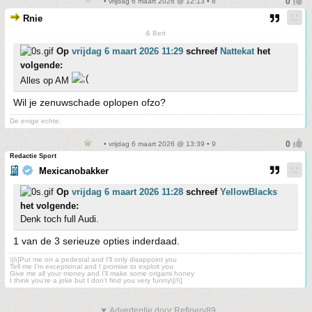
• vrijdag 6 maart 2026 @ 12:13 • 8
Rnie
& Bert
Op
vrijdag 6 maart 2026 11:29
schreef
Nattekat
het
volgende:
Alles op AM
Wil je zenuwschade oplopen ofzo?
De enige echte.
• vrijdag 6 maart 2026 @ 13:39 • 9
Redactie Sport
Mexicanobakker
Op
vrijdag 6 maart 2026 11:28
schreef
YellowBlacks
het volgende:
Denk toch full Audi.
1 van de 3 serieuze opties inderdaad.
\[i\]Put me on a pedestal and I'll only disappoint you
Tell me I'm exceptional and I promise to exploit you
Give me all your money and I'll make some origami honey
I think you're a joke but I don't find you very funny\[/i\]
▼ Advertentie door Refinery89