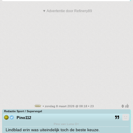
▼ Advertentie door Refinery89
• zondag 8 maart 2026 @ 08:18 • 23
Redactie Sport / Supervogel
Pino112
Pino van Luna O+
Lindblad erin was uiteindelijk toch de beste keuze.