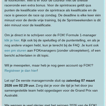
te voorkomen. Wel is er voor de coureur met de snelste
raceronde een extra bonus. Voor de sprintraces geldt qua
punten de kwalificatie voor de sprintrace als kwalificatie en de
race is gewoon de race op zondag. De deadline is elke keer één
minuut voor de derde vrije training, bij de Sprintweekenden is dit
één minuut voor de kwalificatie.
Om je direct in te schrijven voor de FOK! Formule 1-manager
klik je hier
. Kijk ook bij de speluitleg of de puntentelling, en als je
nog andere vragen hebt, kun je terecht bij de FAQ. Je kunt ook
een pm sturen
aan FOKmanagers (zonder uitroepteken), of een
bericht achterlaten in dit topic.
Wil je meespelen, maar heb je nog geen account op FOK!?
Registreer je dan hier
!
Let op! De eerste managerronde sluit op
zaterdag 07 maart
2026 om 02:29 uur.
Zorg dat je voor die tijd je het door jou
samengestelde team hebt opgeslagen voor de Grand Prix van
Australië.
We wensen je veel plezier met het seizoen 2026 van de FOK!