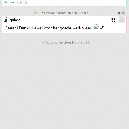
Sterrenplaatjes *;
• dinsdag 3 maart 2026 @ 19:05 • 3
gukde
Jaaah! Dankjulliewel voor het goede werk weer!
▼ Advertentie door Refinery89