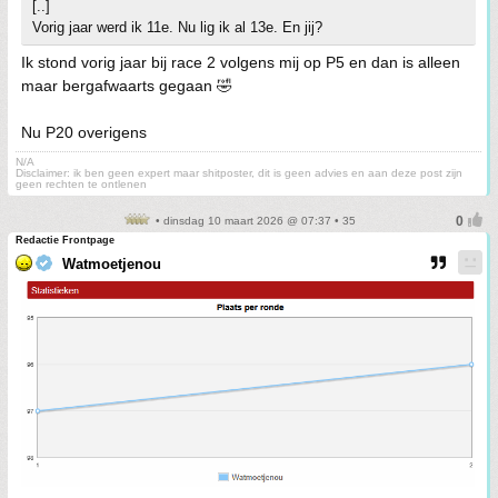
[..]
Vorig jaar werd ik 11e. Nu lig ik al 13e. En jij?
Ik stond vorig jaar bij race 2 volgens mij op P5 en dan is alleen
maar bergafwaarts gegaan 🤣
Nu P20 overigens
N/A
Disclaimer: ik ben geen expert maar shitposter, dit is geen advies en aan deze post zijn
geen rechten te ontlenen
• dinsdag 10 maart 2026 @ 07:37 • 35
Redactie Frontpage
Watmoetjenou