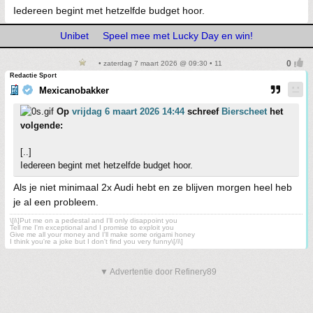
Iedereen begint met hetzelfde budget hoor.
Unibet
Speel mee met Lucky Day en win!
• zaterdag 7 maart 2026 @ 09:30 • 11
Redactie Sport
Mexicanobakker
Op
vrijdag 6 maart 2026 14:44
schreef
Bierscheet
het
volgende:
[..]
Iedereen begint met hetzelfde budget hoor.
Als je niet minimaal 2x Audi hebt en ze blijven morgen heel heb
je al een probleem.
\[i\]Put me on a pedestal and I'll only disappoint you
Tell me I'm exceptional and I promise to exploit you
Give me all your money and I'll make some origami honey
I think you're a joke but I don't find you very funny\[/i\]
▼ Advertentie door Refinery89