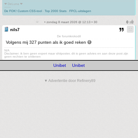
❤ DeLuna ❤
-------
De FOK! Custom CSS-tool
-
Top 2000 Stats
-
FPCL-uitslagen
• zondag 8 maart 2026 @ 12:13 • 30
nils7
De forumkrokodil
Volgens mij 327 punten als ik goed reken 😅
N/A
Disclaimer: ik ben geen expert maar shitposter, dit is geen advies en aan deze post zijn
geen rechten te ontlenen
Unibet
Unibet
▼ Advertentie door Refinery89