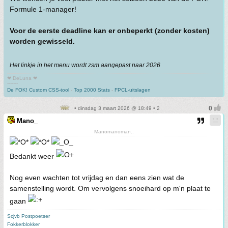
Formule 1-manager!
Voor de eerste deadline kan er onbeperkt (zonder kosten)
worden gewisseld.
Het linkje in het menu wordt zsm aangepast naar 2026
❤ DeLuna ❤
-------
De FOK! Custom CSS-tool
-
Top 2000 Stats
-
FPCL-uitslagen
• dinsdag 3 maart 2026 @ 18:49 • 2
Mano_
Manomanoman..
Bedankt weer
Nog even wachten tot vrijdag en dan eens zien wat de
samenstelling wordt. Om vervolgens snoeihard op m'n plaat te
gaan
Scjvb Postpoetser
Fokkerblokker