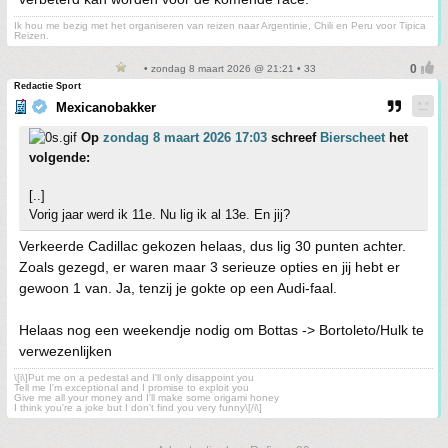
Ik hou me bezig met het organiseren van reizen naar Argentinie, Chili en Peru voor Tipica
Reizen.
• zondag 8 maart 2026 @ 21:21 • 33
Redactie Sport
Mexicanobakker
Op
zondag 8 maart 2026 17:03
schreef
Bierscheet
het
volgende:
[..]
Vorig jaar werd ik 11e. Nu lig ik al 13e. En jij?
Verkeerde Cadillac gekozen helaas, dus lig 30 punten achter.
Zoals gezegd, er waren maar 3 serieuze opties en jij hebt er
gewoon 1 van. Ja, tenzij je gokte op een Audi-faal.
Helaas nog een weekendje nodig om Bottas -> Bortoleto/Hulk te
verwezenlijken
\[i\]Put me on a pedestal and I'll only disappoint you
Tell me I'm exceptional and I promise to exploit you
Give me all your money and I'll make some origami honey
I think you're a joke but I don't find you very funny\[/i\]