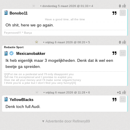
• donderdag 5 maart 2026 @ 01:33 • 4
Bonobo11
Have a good time, all the time
Oh shit, here we go again.
Feyenoord!!! * Barça
• vrijdag 6 maart 2026 @ 08:20 • 5
Redactie Sport
Mexicanobakker
Ik heb eigenlijk maar 3 mogelijkheden. Denk dat ik wel een
beetje ga spreiden.
\[i\]Put me on a pedestal and I'll only disappoint you
Tell me I'm exceptional and I promise to exploit you
Give me all your money and I'll make some origami honey
I think you're a joke but I don't find you very funny\[/i\]
• vrijdag 6 maart 2026 @ 11:28 • 6
YellowBlacks
Denk toch full Audi.
▼ Advertentie door Refinery89