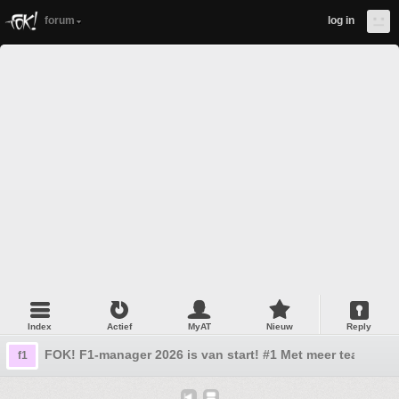
forum
log in
Index
Actief
MyAT
Nieuw
Reply
FOK! F1-manager 2026 is van start! #1 Met meer teams
f1