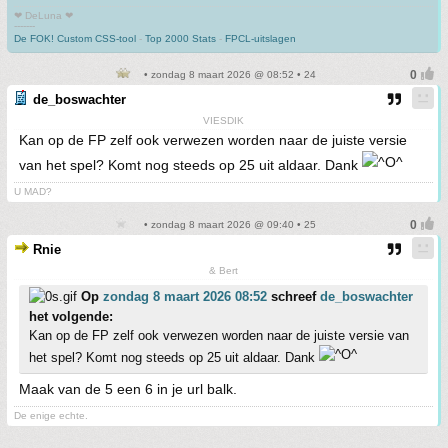
❤ DeLuna ❤
-------
De FOK! Custom CSS-tool
-
Top 2000 Stats
-
FPCL-uitslagen
• zondag 8 maart 2026 @ 08:52 • 24
de_boswachter
VIESDIK
Kan op de FP zelf ook verwezen worden naar de juiste versie
van het spel? Komt nog steeds op 25 uit aldaar. Dank
U MAD?
• zondag 8 maart 2026 @ 09:40 • 25
Rnie
& Bert
Op
zondag 8 maart 2026 08:52
schreef
de_boswachter
het volgende:
Kan op de FP zelf ook verwezen worden naar de juiste versie van
het spel? Komt nog steeds op 25 uit aldaar. Dank
Maak van de 5 een 6 in je url balk.
De enige echte.