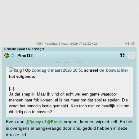
• zondag 8 maart 2026 @ 11:32 • 29
Redactie Sport / Supervogel
Pino112
Pino van Luna O+
Op
zondag 8 maart 2026 10:51
schreef
de_boswachter
het volgende:
[..]
Ja dat snap ik. Maar ik vind dit echt wel een game waardoor
mensen naar fok komen, al is het maar om dat spel te spelen. Die
wordt het onnodig lastig gemaakt. Kan toch niet zo moeilijk zijn om
dit tijdig aan te passen?
Even aan
of
vragen, kunnen wij niet zelf. En het
@Danny
@Breuls
is overigens al aangevraagd door ons, geduld hebben in deze
drukke tijd.