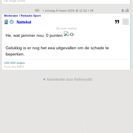
De enige echte.
• zondag 8 maart 2026 @ 11:32 • 28
Moderator / Redactie Sport
Nattekat
De roze zeekat
He, wat jammer nou, 0 punten
Gelukkig is er nog het eea uitgevallen om de schade te
beperken.
100.000 katjes
Fuck the EBU!
▼ Advertentie door Refinery89