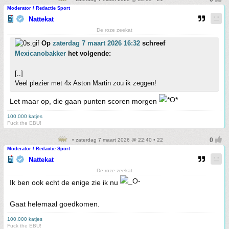
Moderator / Redactie Sport
Nattekat
De roze zeekat
Op
zaterdag 7 maart 2026 16:32
schreef
Mexicanobakker
het volgende:
[..]
Veel plezier met 4x Aston Martin zou ik zeggen!
Let maar op, die gaan punten scoren morgen
100.000 katjes
Fuck the EBU!
• zaterdag 7 maart 2026 @ 22:40 • 22
Moderator / Redactie Sport
Nattekat
De roze zeekat
Ik ben ook echt de enige zie ik nu
Gaat helemaal goedkomen.
100.000 katjes
Fuck the EBU!