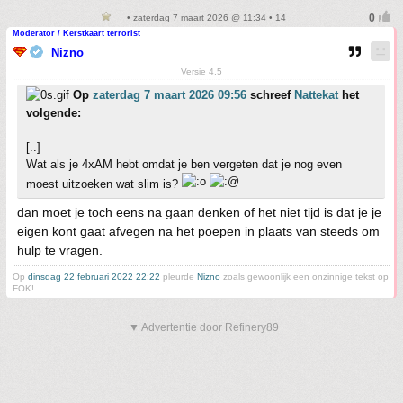
• zaterdag 7 maart 2026 @ 11:34 • 14
Moderator / Kerstkaart terrorist
Nizno
Versie 4.5
Op
zaterdag 7 maart 2026 09:56
schreef
Nattekat
het
volgende:
[..]
Wat als je 4xAM hebt omdat je ben vergeten dat je nog even
moest uitzoeken wat slim is?
dan moet je toch eens na gaan denken of het niet tijd is dat je je
eigen kont gaat afvegen na het poepen in plaats van steeds om
hulp te vragen.
Op
dinsdag 22 februari 2022 22:22
pleurde
Nizno
zoals gewoonlijk een onzinnige tekst op
FOK!
▼ Advertentie door Refinery89