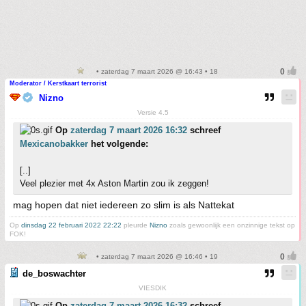
• zaterdag 7 maart 2026 @ 16:43 • 18
Moderator / Kerstkaart terrorist
Nizno
Versie 4.5
Op
zaterdag 7 maart 2026 16:32
schreef
Mexicanobakker
het volgende:
[..]
Veel plezier met 4x Aston Martin zou ik zeggen!
mag hopen dat niet iedereen zo slim is als Nattekat
Op
dinsdag 22 februari 2022 22:22
pleurde
Nizno
zoals gewoonlijk een onzinnige tekst op
FOK!
• zaterdag 7 maart 2026 @ 16:46 • 19
de_boswachter
VIESDIK
Op
zaterdag 7 maart 2026 16:32
schreef