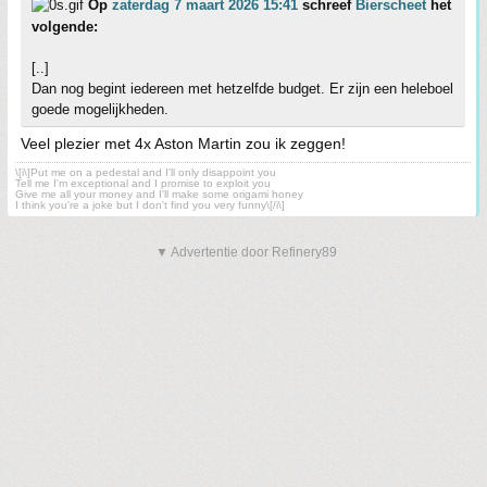
Op
zaterdag 7 maart 2026 15:41
schreef
Bierscheet
het
volgende:
[..]
Dan nog begint iedereen met hetzelfde budget. Er zijn een heleboel
goede mogelijkheden.
Veel plezier met 4x Aston Martin zou ik zeggen!
\[i\]Put me on a pedestal and I'll only disappoint you
Tell me I'm exceptional and I promise to exploit you
Give me all your money and I'll make some origami honey
I think you're a joke but I don't find you very funny\[/i\]
▼ Advertentie door Refinery89