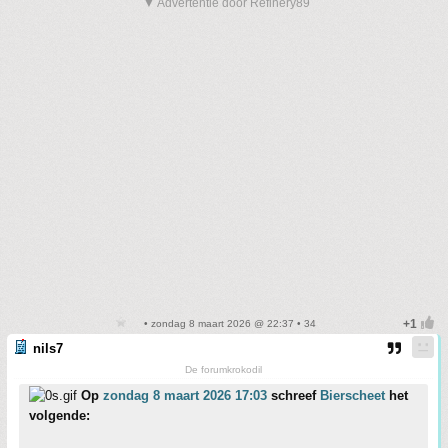
▼ Advertentie door Refinery89
• zondag 8 maart 2026 @ 22:37 • 34
nils7
De forumkrokodil
Op
zondag 8 maart 2026 17:03
schreef
Bierscheet
het
volgende: