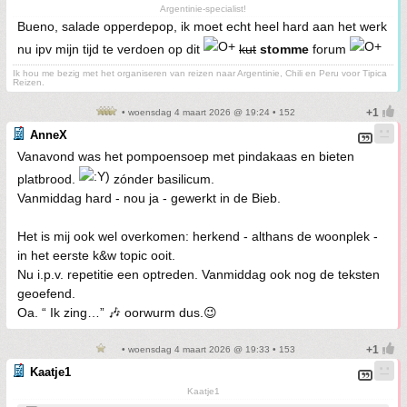
Argentinie-specialist!
Bueno, salade opperdepop, ik moet echt heel hard aan het werk
nu ipv mijn tijd te verdoen op dit
kut
stomme
forum
Ik hou me bezig met het organiseren van reizen naar Argentinie, Chili en Peru voor Tipica
Reizen.
• woensdag 4 maart 2026 @ 19:24 • 152
AnneX
Vanavond was het pompoensoep met pindakaas en bieten
platbrood.
zónder basilicum.
Vanmiddag hard - nou ja - gewerkt in de Bieb.
Het is mij ook wel overkomen: herkend - althans de woonplek -
in het eerste k&w topic ooit.
Nu i.p.v. repetitie een optreden. Vanmiddag ook nog de teksten
geoefend.
Oa. “ Ik zing…” 🎶 oorwurm dus.😉
• woensdag 4 maart 2026 @ 19:33 • 153
Kaatje1
Kaatje1