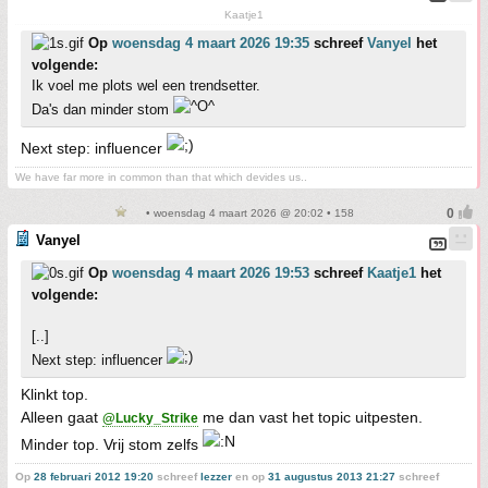
Kaatje1
Op
woensdag 4 maart 2026 19:35
schreef
Vanyel
het
volgende:
Ik voel me plots wel een trendsetter.
Da's dan minder stom
Next step: influencer
We have far more in common than that which devides us..
• woensdag 4 maart 2026 @ 20:02 • 158
Vanyel
Op
woensdag 4 maart 2026 19:53
schreef
Kaatje1
het
volgende:
[..]
Next step: influencer
Klinkt top.
Alleen gaat
me dan vast het topic uitpesten.
@Lucky_Strike
Minder top. Vrij stom zelfs
Op
28 februari 2012 19:20
schreef
lezzer
en op
31 augustus 2013 21:27
schreef