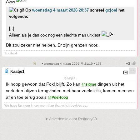
Aww
Op
woensdag 4 maart 2026 20:37
schreef
gcjoel
het
volgende:
[..]
Alleen als je dan ook nog een slechte man uitkiest
Dit zou zeker niet helpen. Er zijn grenzen hoor.
Spoilers!
• woensdag 4 maart 2026 @ 21:19 • 168
Kaatje1
Kaatje1
Ik hoop gewoon dat Fok! blijft. Zo kan
dingen uit het
@sigme
verleden blijven terugvinden met haar zoekskills, komen mensen
af en toe terug zoals
@PdeHoog
We have far more in common than that which devides us..
▼ Advertentie door Refinery89