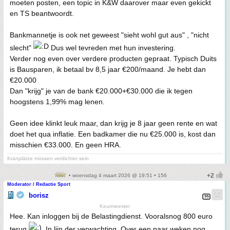
moeten posten, een topic in K&W daarover maar even gekickt
en TS beantwoordt.
Bankmannetje is ook net geweest "sieht wohl gut aus" , "nicht
slecht"
Dus wel tevreden met hun investering.
Verder nog even over verdere producten gepraat. Typisch Duits
is Bausparen, ik betaal bv 8,5 jaar €200/maand. Je hebt dan
€20.000
Dan "krijg" je van de bank €20.000+€30.000 die ik tegen
hoogstens 1,99% mag lenen.
Geen idee klinkt leuk maar, dan krijg je 8 jaar geen rente en wat
doet het qua inflatie. Een badkamer die nu €25.000 is, kost dan
misschien €33.000. En geen HRA.
Kranplätze müssen verdichtet sein
• woensdag 4 maart 2026 @ 19:51 • 156
Moderator / Redactie Sport
borisz
Keurmeester
Hee. Kan inloggen bij de Belastingdienst. Vooralsnog 800 euro
terug
. In lijn der verwachting. Over een paar weken nog