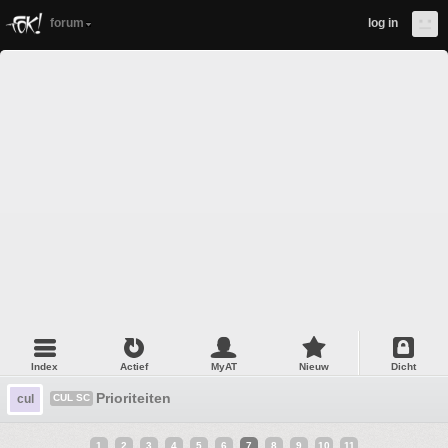
forum
log in
Index
Actief
MyAT
Nieuw
Dicht
Prioriteiten
cul
CUL SC
1
2
3
4
5
6
7
8
9
10
11