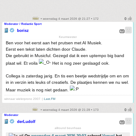
• woensdag 4 maart 2026 @ 21:27 • 172
Moderator / Redactie Sport
borisz
Keurmeester
Ben voor het eerst aan het prutsen met AI Musiek.
Eerst een tekst laten dichten door Claude.
Die gebruikt in Musicful. Gezegd dat ik een uptempo big band
plaat wil. Et voila
Het is nog zeer geslaagd ook.
Collega is zaterdag jarig. En tis een beetje wedstrijdje om en om
in in verzin iets leuks of creatiefs. De plaatjes kennen we nu wel.
Maar muziek is nog niet gedaan.
winnaar wielerprono 2007 :)
Last.FM
• woensdag 4 maart 2026 @ 21:28 • 173
Moderator
derLudolf
allround beunhaas
Op
woensdag 4 maart 2026 20:52
schreef
Vanyel
het