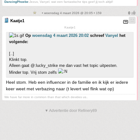
DancingPhoebe
:
Jezus, Vanyel, wat een fantastische tips geef jij toch altijd!
• woensdag 4 maart 2026 @ 20:05 • 159
Kaatje1
Kaatje1
Op
woensdag 4 maart 2026 20:02
schreef
Vanyel
het
volgende:
[..]
Klinkt top.
Alleen gaat @:lucky_strike me dan vast het topic uitpesten.
Minder top. Vrij stom zelfs
Heel stom. Heb een influencer in de familie en ik kijk er iedere
keer weet met verbazing naar (t levert wel flink wat op)
We have far more in common than that which devides us..
▼ Advertentie door Refinery89