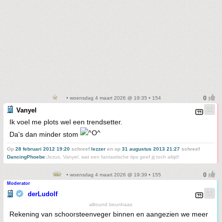
• woensdag 4 maart 2026 @ 19:35 • 154
Vanyel
Ik voel me plots wel een trendsetter.
Da's dan minder stom
Op
28 februari 2012 19:20
schreef
lezzer
en op
31 augustus 2013 21:27
schreef
DancingPhoebe
:
Jezus, Vanyel, wat een fantastische tips geef jij toch altijd!
• woensdag 4 maart 2026 @ 19:39 • 155
Moderator
derLudolf
allround beunhaas
Rekening van schoorsteenveger binnen en aangezien we meer