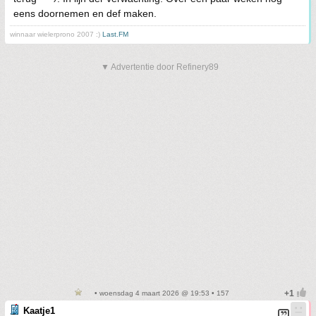
eens doornemen en def maken.
winnaar wielerprono 2007 :)
Last.FM
▼ Advertentie door Refinery89
• woensdag 4 maart 2026 @ 19:53 • 157
Kaatje1