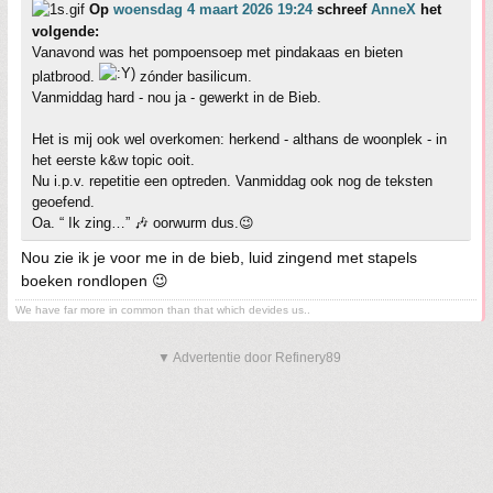
Op
woensdag 4 maart 2026 19:24
schreef
AnneX
het
volgende:
Vanavond was het pompoensoep met pindakaas en bieten
platbrood.
zónder basilicum.
Vanmiddag hard - nou ja - gewerkt in de Bieb.
Het is mij ook wel overkomen: herkend - althans de woonplek - in
het eerste k&w topic ooit.
Nu i.p.v. repetitie een optreden. Vanmiddag ook nog de teksten
geoefend.
Oa. “ Ik zing…” 🎶 oorwurm dus.😉
Nou zie ik je voor me in de bieb, luid zingend met stapels
boeken rondlopen 😉
We have far more in common than that which devides us..
▼ Advertentie door Refinery89