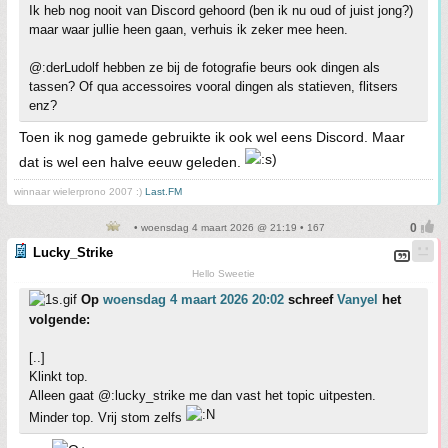
Ik heb nog nooit van Discord gehoord (ben ik nu oud of juist jong?)
maar waar jullie heen gaan, verhuis ik zeker mee heen.
@:derLudolf hebben ze bij de fotografie beurs ook dingen als
tassen? Of qua accessoires vooral dingen als statieven, flitsers
enz?
Toen ik nog gamede gebruikte ik ook wel eens Discord. Maar
dat is wel een halve eeuw geleden.
winnaar wielerprono 2007 :)
Last.FM
• woensdag 4 maart 2026 @ 21:19 • 167
Lucky_Strike
Hello Sweetie
Op
woensdag 4 maart 2026 20:02
schreef
Vanyel
het
volgende:
[..]
Klinkt top.
Alleen gaat @:lucky_strike me dan vast het topic uitpesten.
Minder top. Vrij stom zelfs