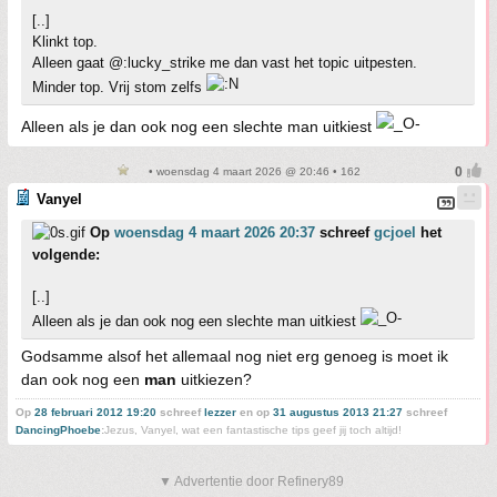
[..]
Klinkt top.
Alleen gaat @:lucky_strike me dan vast het topic uitpesten.
Minder top. Vrij stom zelfs
Alleen als je dan ook nog een slechte man uitkiest
• woensdag 4 maart 2026 @ 20:46 • 162
Vanyel
Op
woensdag 4 maart 2026 20:37
schreef
gcjoel
het
volgende:
[..]
Alleen als je dan ook nog een slechte man uitkiest
Godsamme alsof het allemaal nog niet erg genoeg is moet ik
dan ook nog een
man
uitkiezen?
Op
28 februari 2012 19:20
schreef
lezzer
en op
31 augustus 2013 21:27
schreef
DancingPhoebe
:
Jezus, Vanyel, wat een fantastische tips geef jij toch altijd!
▼ Advertentie door Refinery89