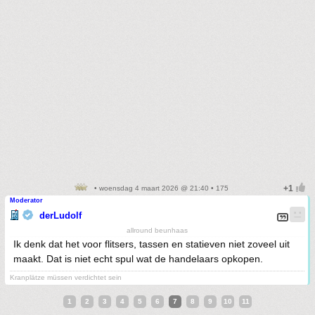
• woensdag 4 maart 2026 @ 21:40 • 175
Moderator
derLudolf
allround beunhaas
Ik denk dat het voor flitsers, tassen en statieven niet zoveel uit
maakt. Dat is niet echt spul wat de handelaars opkopen.
Kranplätze müssen verdichtet sein
1
2
3
4
5
6
7
8
9
10
11