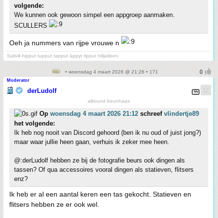
volgende:
We kunnen ook gewoon simpel een appgroep aanmaken.
SCULLERS
Oeh ja nummers van rijpe vrouwe n
Salivili hipput tupput tapput äppyt tipput hilijalleen
• woensdag 4 maart 2026 @ 21:26 • 171
Moderator
derLudolf
allround beunhaas
Op
woensdag 4 maart 2026 21:12
schreef
vlindertje89
het volgende:
Ik heb nog nooit van Discord gehoord (ben ik nu oud of juist jong?)
maar waar jullie heen gaan, verhuis ik zeker mee heen.
@:derLudolf hebben ze bij de fotografie beurs ook dingen als
tassen? Of qua accessoires vooral dingen als statieven, flitsers
enz?
Ik heb er al een aantal keren een tas gekocht. Statieven en
flitsers hebben ze er ook wel.