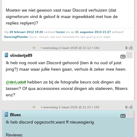
Moeten we niet gewoon vast naar Discord verhuizen (dat
sigmeforum vind ik geloof ik maar ingewikkeld met hoe de
replies replyen)?
Op
28 februari 2012 19:20
schreef
lezzer
en op
31 augustus 2013 21:27
schreef
DancingPhoebe
:
Jezus, Vanyel, wat een fantastische tips geef jij toch altijd!
• woensdag 4 maart 2026 @ 21:12 • 164
vlindertje89
Ik heb nog nooit van Discord gehoord (ben ik nu oud of juist
jong?) maar waar jullie heen gaan, verhuis ik zeker mee heen.
hebben ze bij de fotografie beurs ook dingen als
@derLudolf
tassen? Of qua accessoires vooral dingen als statieven, flitsers
enz?
• woensdag 4 maart 2026 @ 21:15 • 165
Blues
Ik heb discord opgezocht,want ff nieuwsgierig.
Reviews: