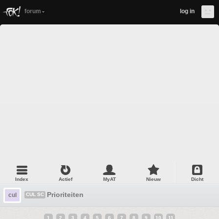
forum
log in
Index
Actief
MyAT
Nieuw
Dicht
Prioriteiten
cul
CUL SC
1
2
3
4
5
6
7
8
9
10
11