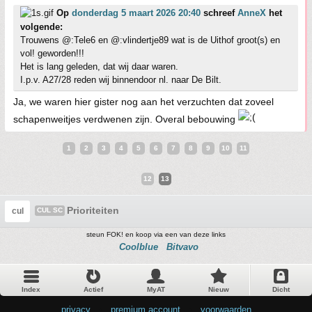
Op
donderdag 5 maart 2026 20:40
schreef
AnneX
het
volgende:
Trouwens @:Tele6 en @:vlindertje89 wat is de Uithof groot(s) en
vol! geworden!!!
Het is lang geleden, dat wij daar waren.
I.p.v. A27/28 reden wij binnendoor nl. naar De Bilt.
Ja, we waren hier gister nog aan het verzuchten dat zoveel
schapenweitjes verdwenen zijn. Overal bebouwing
1
2
3
4
5
6
7
8
9
10
11
12
13
Prioriteiten
cul
CUL SC
steun FOK! en koop via een van deze links
Coolblue
Bitvavo
Index
Actief
MyAT
Nieuw
Dicht
privacy
•
premium account
•
voorwaarden