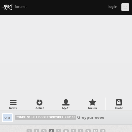
forum
log in
Index
Actief
MyAT
Nieuw
Dicht
Greypurreeee
onz
RONDE 91 HET DODETOPICSPEL #20136
1
2
3
4
5
6
7
8
9
10
11