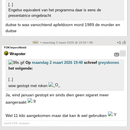
[..]
Engelse equivalent van het programma daar is eens de
presentatrice omgebracht
duitse tv was vanochtend apfeldoorn mord 1989 de murder en
duitse
• maandag 2 maart 2026 @ 19:50 • 88
FOK!mycroftheld
Wrapster
Op
maandag 2 maart 2026 19:48
schreef
greysbones
het volgende:
[..]
wow gestopt met roken
Ja, eind januari gestopt en sinds dien geen sigaret meer
aangeraakt
Wel 11 kilo aangekomen maar dat kan ik wel gebruiken
heeft FOK verlaten