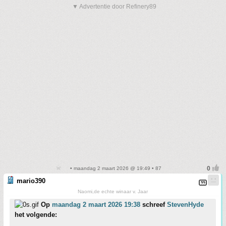
▼ Advertentie door Refinery89
• maandag 2 maart 2026 @ 19:49 • 87
mario390
Naomi,de echte winaar v. Jaar
Op
maandag 2 maart 2026 19:38
schreef
StevenHyde
het volgende: