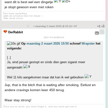
want dit is best wel een dingetje
je stopt gewoon even met roken
Een losse opmerking
glijdt als schaduw door het draad —
stilte wordt onrust
• maandag 2 maart 2026 @ 20:16 • 97
DerRabbit
Zijne Konijnlijkheid
Op
maandag 2 maart 2026 19:50
schreef
Wrapster
het
volgende:
[..]
Ja, eind januari gestopt en sinds dien geen sigaret meer
aangeraakt
Wel 11 kilo aangekomen maar dat kan ik wel gebruiken
Jup, that is the bitch that is waiting after smoking. Eetlust en
andere cravings komen keer 450 terug.
Maar stay strong!
Once you’ve raced, you never forget it…and you never get over it.