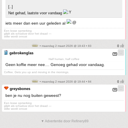
[..]
Net gehad, laatste voor vandaag
iets meer dan een uur geleden al
Een losse opmerking
glijdt als schaduw door het draad —
stilte wordt onrust
• maandag 2 maart 2026 @ 19:43 • 83
gebrokenglas
Half human, half coffee
Geen koffie meer nee.... Genoeg gehad voor vandaag.
Coffee. Gets you up and moving in the mornings.
• maandag 2 maart 2026 @ 19:44 • 84
greysbones
ben je nu nog buiten geweest?
Een losse opmerking
glijdt als schaduw door het draad —
stilte wordt onrust
▼ Advertentie door Refinery89