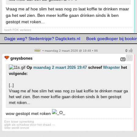
Vraag me af hoe slim het was nog zo laat koffie te drinken maar
ga het wel zien. Ben meer koffie gaan drinken sinds ik ben
gestopt met roken...
heeft FOK verlaten
Dagje weg? Stedentripje? Dagtickets.nl
Boek goedkoper bij booki
• maandag 2 maart 2026 @ 19:48 • 86
greysbones
Op
maandag 2 maart 2026 19:47
schreef
Wrapster
het
volgende:
[..]
Vraag me af hoe slim het was nog zo laat koffie te drinken maar ga
het wel zien. Ben meer koffie gaan drinken sinds ik ben gestopt
met roken...
wow gestopt met roken
Een losse opmerking
glijdt als schaduw door het draad —
stilte wordt onrust