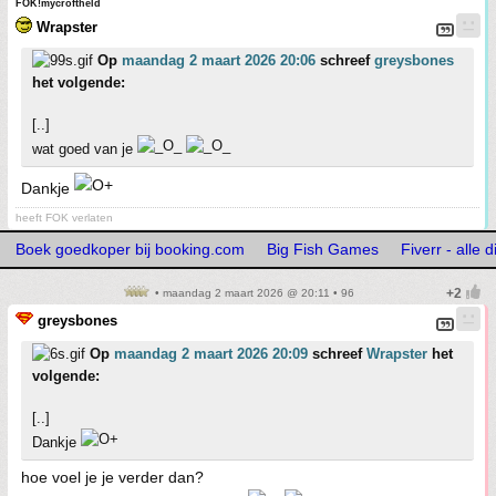
FOK!mycroftheld
Wrapster
Op
maandag 2 maart 2026 20:06
schreef
greysbones
het volgende:
[..]
wat goed van je
Dankje
heeft FOK verlaten
Boek goedkoper bij booking.com
Big Fish Games
Fiverr - alle 
• maandag 2 maart 2026 @ 20:11 • 96
greysbones
Op
maandag 2 maart 2026 20:09
schreef
Wrapster
het
volgende:
[..]
Dankje
hoe voel je je verder dan?