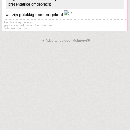
presentatrice omgebracht
we zijn gelukkig geen engeland
Een losse opmerking
glijdt als schaduw door het draad —
stilte wordt onrust
▼ Advertentie door Refinery89