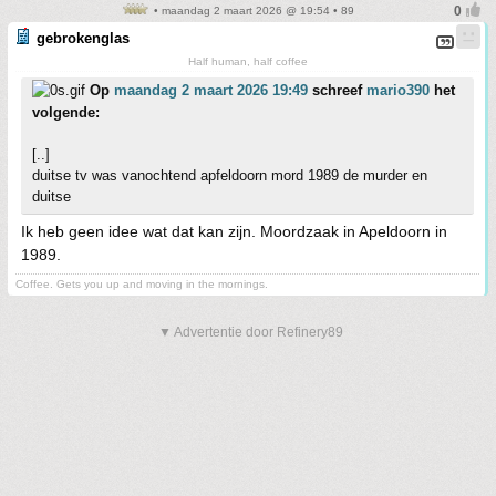
• maandag 2 maart 2026 @ 19:54 • 89
gebrokenglas
Half human, half coffee
Op
maandag 2 maart 2026 19:49
schreef
mario390
het
volgende:
[..]
duitse tv was vanochtend apfeldoorn mord 1989 de murder en
duitse
Ik heb geen idee wat dat kan zijn. Moordzaak in Apeldoorn in
1989.
Coffee. Gets you up and moving in the mornings.
▼ Advertentie door Refinery89