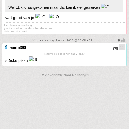
Wel 11 kilo aangekomen maar dat kan ik wel gebruiken
wat goed van je
Een losse opmerking
glijdt als schaduw door het draad —
stilte wordt onrust
• maandag 2 maart 2026 @ 20:08 • 92
mario390
Naomi,de echte winaar v. Jaar
stücke pizza
▼ Advertentie door Refinery89