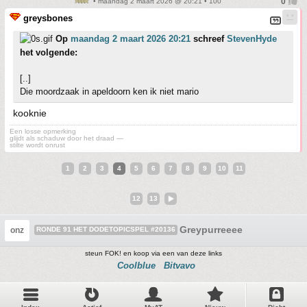
• maandag 2 maart 2026 @ 20:21 • 100
greysbones
Op
maandag 2 maart 2026 20:21
schreef
StevenHyde
het volgende:
[..]
Die moordzaak in apeldoorn ken ik niet mario
kooknie
Een losse opmerking
glijdt als schaduw door het draad —
stilte wordt onrust
1
2
3
4
5
6
7
8
9
10
11
12
13
Greypurreeee
onz
RONDE 91 HET DODETOPICSPEL #20136
steun FOK! en koop via een van deze links
Coolblue
Bitvavo