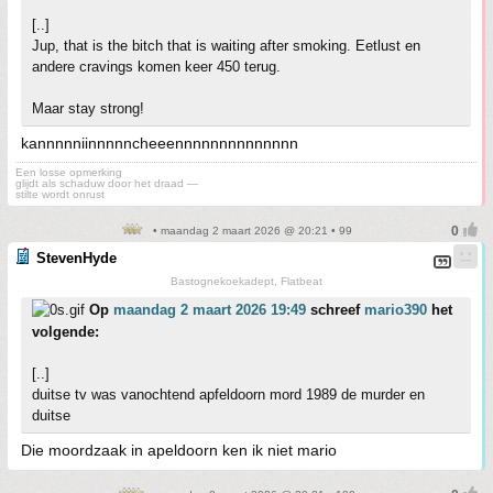
[..]
Jup, that is the bitch that is waiting after smoking. Eetlust en
andere cravings komen keer 450 terug.
Maar stay strong!
kannnnniinnnnncheeennnnnnnnnnnnnn
Een losse opmerking
glijdt als schaduw door het draad —
stilte wordt onrust
• maandag 2 maart 2026 @ 20:21 • 99
StevenHyde
Bastognekoekadept, Flatbeat
Op
maandag 2 maart 2026 19:49
schreef
mario390
het
volgende:
[..]
duitse tv was vanochtend apfeldoorn mord 1989 de murder en
duitse
Die moordzaak in apeldoorn ken ik niet mario