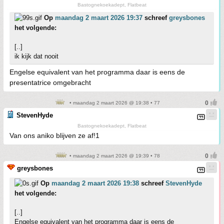
Bastognekoekadept, Flatbeat
Op
maandag 2 maart 2026 19:37
schreef
greysbones
het volgende:
[..]
ik kijk dat nooit
Engelse equivalent van het programma daar is eens de
presentatrice omgebracht
• maandag 2 maart 2026 @ 19:38 • 77
StevenHyde
Bastognekoekadept, Flatbeat
Van ons aniko blijven ze af!1
• maandag 2 maart 2026 @ 19:39 • 78
greysbones
Op
maandag 2 maart 2026 19:38
schreef
StevenHyde
het volgende:
[..]
Engelse equivalent van het programma daar is eens de