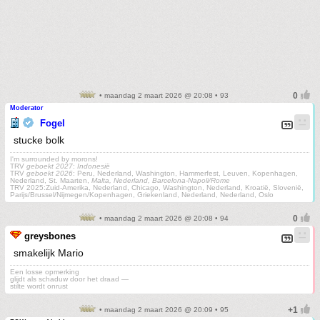
• maandag 2 maart 2026 @ 20:08 • 93
Moderator
Fogel
stucke bolk
I'm surrounded by morons!
TRV
geboekt 2027
:
Indonesië
TRV
geboekt 2026
: Peru, Nederland, Washington, Hammerfest, Leuven, Kopenhagen,
Nederland, St. Maarten,
Malta, Nederland, Barcelona-Napoli/Rome
TRV 2025:Zuid-Amerika, Nederland, Chicago, Washington, Nederland, Kroatië, Slovenië,
Parijs/Brussel/Nijmegen/Kopenhagen, Griekenland, Nederland, Nederland, Oslo
• maandag 2 maart 2026 @ 20:08 • 94
greysbones
smakelijk Mario
Een losse opmerking
glijdt als schaduw door het draad —
stilte wordt onrust
• maandag 2 maart 2026 @ 20:09 • 95