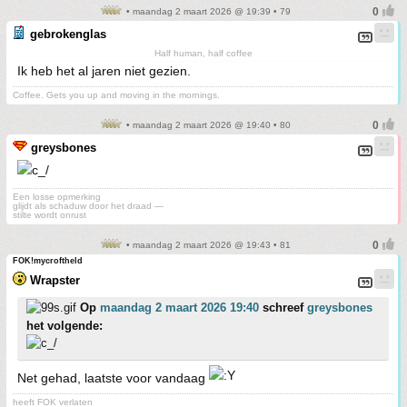
• maandag 2 maart 2026 @ 19:39 • 79
gebrokenglas
Half human, half coffee
Ik heb het al jaren niet gezien.
Coffee. Gets you up and moving in the mornings.
• maandag 2 maart 2026 @ 19:40 • 80
greysbones
Een losse opmerking
glijdt als schaduw door het draad —
stilte wordt onrust
• maandag 2 maart 2026 @ 19:43 • 81
FOK!mycroftheld
Wrapster
Op
maandag 2 maart 2026 19:40
schreef
greysbones
het volgende:
Net gehad, laatste voor vandaag
heeft FOK verlaten