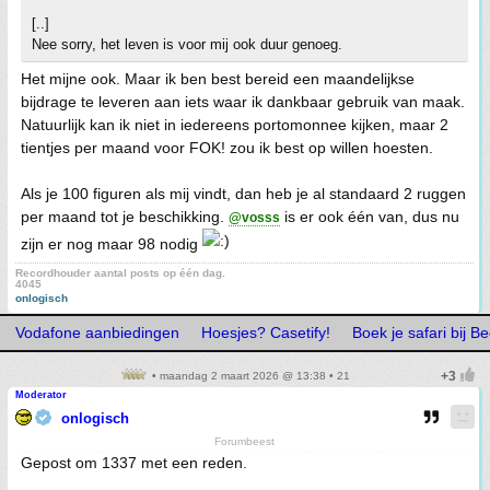
[..]
Nee sorry, het leven is voor mij ook duur genoeg.
Het mijne ook. Maar ik ben best bereid een maandelijkse
bijdrage te leveren aan iets waar ik dankbaar gebruik van maak.
Natuurlijk kan ik niet in iedereens portomonnee kijken, maar 2
tientjes per maand voor FOK! zou ik best op willen hoesten.
Als je 100 figuren als mij vindt, dan heb je al standaard 2 ruggen
per maand tot je beschikking.
is er ook één van, dus nu
@vosss
zijn er nog maar 98 nodig
Recordhouder aantal posts op één dag.
4045
onlogisch
Vodafone aanbiedingen
Hoesjes? Casetify!
Boek je safari bij 
• maandag 2 maart 2026 @ 13:38 • 21
Moderator
onlogisch
Forumbeest
Gepost om 1337 met een reden.