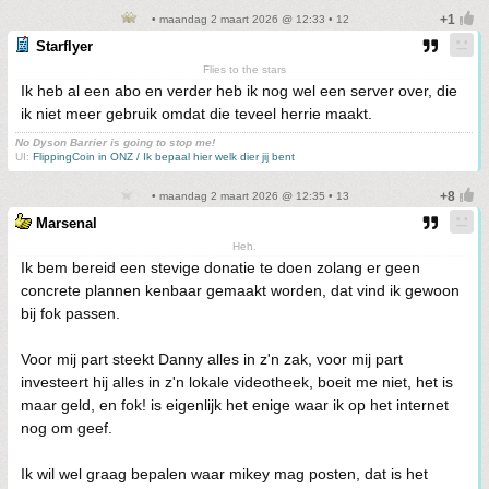
• maandag 2 maart 2026 @ 12:33 • 12
Starflyer
Flies to the stars
Ik heb al een abo en verder heb ik nog wel een server over, die
ik niet meer gebruik omdat die teveel herrie maakt.
No Dyson Barrier is going to stop me!
UI:
FlippingCoin in ONZ / Ik bepaal hier welk dier jij bent
• maandag 2 maart 2026 @ 12:35 • 13
Marsenal
Heh.
Ik bem bereid een stevige donatie te doen zolang er geen
concrete plannen kenbaar gemaakt worden, dat vind ik gewoon
bij fok passen.
Voor mij part steekt Danny alles in z'n zak, voor mij part
investeert hij alles in z'n lokale videotheek, boeit me niet, het is
maar geld, en fok! is eigenlijk het enige waar ik op het internet
nog om geef.
Ik wil wel graag bepalen waar mikey mag posten, dat is het