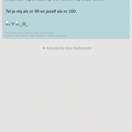
Tel je mij als nr 99 en jezelf als nr 100.
De oude oude layout was veel beter!!
vosss is de naam, met dubbel s welteverstaan.
▼ Advertentie door Refinery89