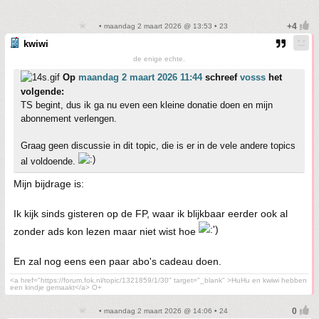
• maandag 2 maart 2026 @ 13:53 • 23
kwiwi
de enige echte.
Op
maandag 2 maart 2026 11:44
schreef
vosss
het
volgende:
TS begint, dus ik ga nu even een kleine donatie doen en mijn
abonnement verlengen.
Graag geen discussie in dit topic, die is er in de vele andere topics
al voldoende.
Mijn bijdrage is:
Ik kijk sinds gisteren op de FP, waar ik blijkbaar eerder ook al
zonder ads kon lezen maar niet wist hoe
En zal nog eens een paar abo's cadeau doen.
<a href="https://forum.fok.nl/topic/1321859/1/30" target="_blank" >HuHu en kwiwi hebben
een kindje gemaakt</a> O+
• maandag 2 maart 2026 @ 14:06 • 24