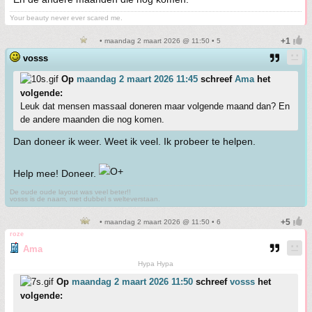
Your beauty never ever scared me.
• maandag 2 maart 2026 @ 11:50 • 5
vosss
Op
maandag 2 maart 2026 11:45
schreef
Ama
het
volgende:
Leuk dat mensen massaal doneren maar volgende maand dan? En
de andere maanden die nog komen.
Dan doneer ik weer. Weet ik veel. Ik probeer te helpen.
Help mee! Doneer.
De oude oude layout was veel beter!!
vosss is de naam, met dubbel s welteverstaan.
• maandag 2 maart 2026 @ 11:50 • 6
roze
Ama
Hypa Hypa
Op
maandag 2 maart 2026 11:50
schreef
vosss
het
volgende: