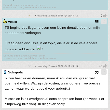
De oude oude layout was veel beter!!
vosss is de naam, met dubbel s welteverstaan.
• maandag 2 maart 2026 @ 11:44 • 2
vosss
TS begint, dus ik ga nu even een kleine donatie doen en mijn
abonnement verlengen.
Graag geen discussie in dit topic, die is er in de vele andere
topics al voldoende.
De oude oude layout was veel beter!!
vosss is de naam, met dubbel s welteverstaan.
• maandag 2 maart 2026 @ 11:45 • 3
Solispolar
Ik zou best willen doneren, maar ik zou dan wel graag wat
openheid willen. Wat zijn de kosten, waar doneren we precies
aan en waar wordt het geld voor gebruikt?
Misschien is dit overigens al eens besproken hoor (en weet ik er
simpelweg niks van). In dit geval: sorry.