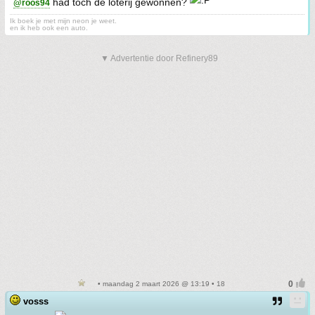
had toch de loterij gewonnen?
@roos94
Ik boek je met mijn neon je weet.
en ik heb ook een auto.
▼ Advertentie door Refinery89
• maandag 2 maart 2026 @ 13:19 • 18
vosss