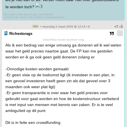
te worden toch?
De oude oude layout was veel beter!!
vosss is de naam, met dubbel s welteverstaan.
• maandag 2 maart 2026 @ 12:14 • 9
Richestorags
Usluzhlivyy durak opasnee vrag
Als ik een bedrag van enige omvang ga doneren wil ik wel weten
waar het geld precies naartoe gaat. De FP kan me gestolen
worden en ik ga ook geen geld doneren zolang er
-Onnodige kosten worden gemaakt
-Er geen visie op de toekomst ligt (ik investeer in een plan, in
een gevoel investeren heeft geen zin als dat gevoel over 3
maanden ook weer plat ligt)
-Er geen transparantie is over waar het geld precies voor
gebruikt voor gaat worden en hoe de kostenstructuur verbeterd
is met input van mensen met kennis van zaken. Er is te veel
ambiguïteit op dit punt.
Dit is in feite een crowdfunding.