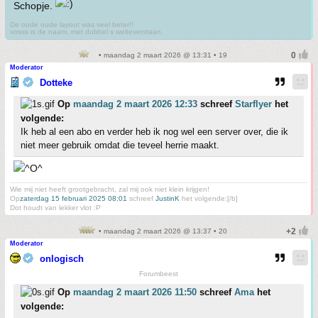
Schopje.
De oude oude layout was veel beter!!
vosss is de naam, met dubbel s welteverstaan.
• maandag 2 maart 2026 @ 13:31 • 19
Moderator
Dotteke
Op
maandag 2 maart 2026 12:33
schreef
Starflyer
het
volgende:
Ik heb al een abo en verder heb ik nog wel een server over, die ik
niet meer gebruik omdat die teveel herrie maakt.
Wie mij niet heeft grootgebracht, zal mij ook niet klein krijgen!
Op
zaterdag 15 februari 2025 08:01
schreef
JustinK
het volgende:[/b]
Dot houdt van lekker vlot :P
• maandag 2 maart 2026 @ 13:37 • 20
Moderator
onlogisch
Forumbeest
Op
maandag 2 maart 2026 11:50
schreef
Ama
het
volgende: