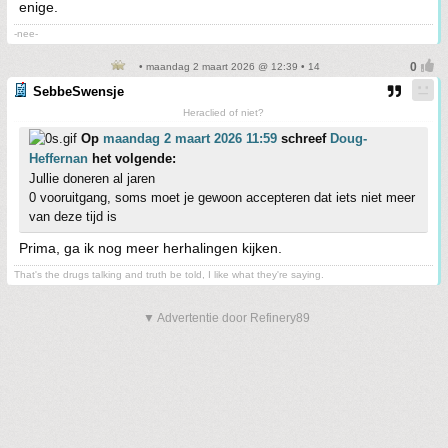
enige.
-nee-
• maandag 2 maart 2026 @ 12:39 • 14
SebbeSwensje
Heraclied of niet?
Op
maandag 2 maart 2026 11:59
schreef
Doug-
Heffernan
het volgende:
Jullie doneren al jaren
0 vooruitgang, soms moet je gewoon accepteren dat iets niet meer
van deze tijd is
Prima, ga ik nog meer herhalingen kijken.
That's the drugs talking and truth be told, I like what they're saying.
▼ Advertentie door Refinery89