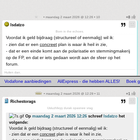
• maandag 2 maart 2026 @ 12:26 • 10
Isdatzo
Born in the echoes.
Voordat ik geld bijdraag (structureel of eenmalig) wil ik:
- zien dat er een
concreet
plan is waar ik heil in zie,
- dat er een einde komt aan de polarisatie en stemmingmakerij
op de FP, en dat er iets gedaan wordt aan de sfeer op het
forum.
Huilen dan.
Vodafone aanbiedingen
AliExpress - die hebben ALLES!
Boek g
• maandag 2 maart 2026 @ 12:29 • 11
Richestorags
Usluzhlivyy durak opasnee vrag
Op
maandag 2 maart 2026 12:26
schreef
Isdatzo
het
volgende:
Voordat ik geld bijdraag (structureel of eenmalig) wil ik:
- zien dat er een
concreet
plan is waar ik heil in zie,