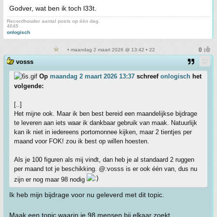
Godver, wat ben ik toch l33t.
Recordhouder aantal posts op één dag.
4045
onlogisch
• maandag 2 maart 2026 @ 13:42 • 22
vosss
Op
maandag 2 maart 2026 13:37
schreef
onlogisch
het
volgende:
[..]
Het mijne ook. Maar ik ben best bereid een maandelijkse bijdrage
te leveren aan iets waar ik dankbaar gebruik van maak. Natuurlijk
kan ik niet in iedereens portomonnee kijken, maar 2 tientjes per
maand voor FOK! zou ik best op willen hoesten.
Als je 100 figuren als mij vindt, dan heb je al standaard 2 ruggen
per maand tot je beschikking. @:vosss is er ook één van, dus nu
zijn er nog maar 98 nodig
Ik heb mijn bijdrage voor nu geleverd met dit topic.
Maak een topic waarin je 98 mensen bij elkaar zoekt.