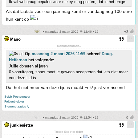
Ik wil wel graag bepalen waar mikey mag posten, dat is het enige.
Als dat laatste voor een jaar mag komt er vandaag nog 100 euro
hun kant op
• maandag 2 maart 2026 @ 12:46 • 16
Mano_
Manomanoman..
Op
maandag 2 maart 2026 11:59
schreef
Doug-
Heffernan
het volgende:
Jullie doneren al jaren
0 vooruitgang, soms moet je gewoon accepteren dat iets niet meer
van deze tijd is
Dat het niet meer van deze tijd is maakt Fok! juist verfrissend.
Scjvb Postpoetser
Fokkerblokker
Sterrenplaatjes *;
• maandag 2 maart 2026 @ 12:54 • 17
junkiesietze
Trotse Scooter-rijder.