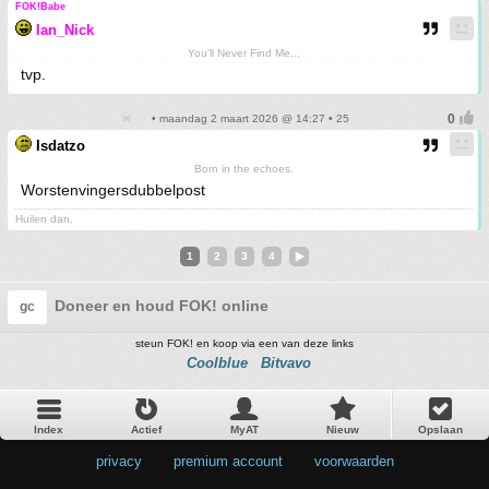
FOK!Babe
Ian_Nick
You'll Never Find Me...
tvp.
• maandag 2 maart 2026 @ 14:27 • 25
Isdatzo
Born in the echoes.
Worstenvingersdubbelpost
Huilen dan.
1
2
3
4
Doneer en houd FOK! online
gc
steun FOK! en koop via een van deze links
Coolblue
Bitvavo
Index
Actief
MyAT
Nieuw
Opslaan
privacy
•
premium account
•
voorwaarden