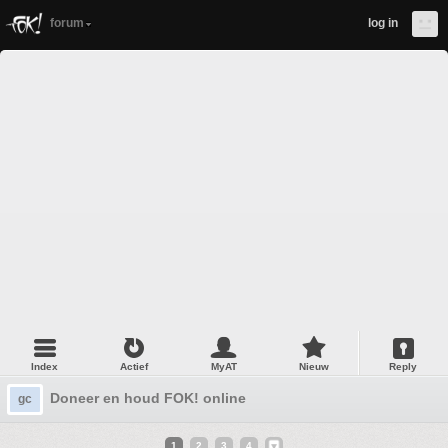
forum
log in
Index
Actief
MyAT
Nieuw
Reply
Doneer en houd FOK! online
gc
1
2
3
4