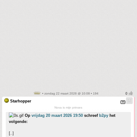
• zondag 22 maart 2026 @ 10:08 • 194
Starhopper
Nova is mijn prinses
Op
vrijdag 20 maart 2026 19:50
schreef
b2py
het
volgende:
[..]