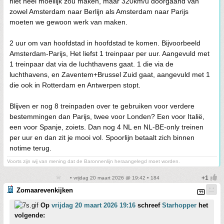
niet heel moeilijk zou maken, maar 320km/u doorgaand van
zowel Amsterdam naar Berlijn als Amsterdam naar Parijs
moeten we gewoon werk van maken.
2 uur om van hoofdstad in hoofdstad te komen. Bijvoorbeeld
Amsterdam-Parijs, Het liefst 1 treinpaar per uur. Aangevuld met
1 treinpaar dat via de luchthavens gaat. 1 die via de
luchthavens, en Zaventem+Brussel Zuid gaat, aangevuld met 1
die ook in Rotterdam en Antwerpen stopt.
Blijven er nog 8 treinpaden over te gebruiken voor verdere
bestemmingen dan Parijs, twee voor Londen? Een voor Italië,
een voor Spanje, zoiets. Dan nog 4 NL en NL-BE-only treinen
per uur en dan zit je mooi vol. Spoorlijn betaalt zich binnen
notime terug.
Voorts zijn wij van mening dat de Baronnenlijn heraangelegd moet worden.
• vrijdag 20 maart 2026 @ 19:42 • 184
Zomaarevenkijken
Op
vrijdag 20 maart 2026 19:16
schreef
Starhopper
het
volgende: