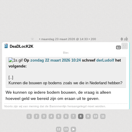
• maandag 23 maart 2026 @ 14:33 • 200
DeaDLocK2K
Bier.
Op
zondag 22 maart 2026 10:24
schreef
derLudolf
het
volgende:
[..]
Kunnen die bouwen op bodems zoals we die in Nederland hebben?
We kunnen op iedere bodem bouwen, de vraag is alleen
hoeveel geld we bereid zijn om eraan uit te geven.
Voorts zijn wij van mening dat de Baronnenlijn heraangelegd moet worden.
1
2
3
4
5
6
7
8
9
10
11
12
13