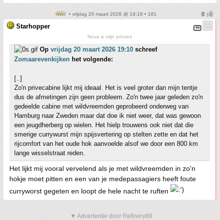
• vrijdag 20 maart 2026 @ 19:16 • 181
Starhopper
Nova is mijn prinses
Op
vrijdag 20 maart 2026 19:10
schreef
Zomaarevenkijken
het volgende:
[..]
Zo'n privecabine lijkt mij ideaal. Het is veel groter dan mijn tentje
dus de afmetingen zijn geen probleem. Zo'n twee jaar geleden zo'n
gedeelde cabine met wildvreemden geprobeerd onderweg van
Hamburg naar Zweden maar dat doe ik niet weer, dat was gewoon
een jeugdherberg op wielen. Het hielp trouwens ook niet dat die
smerige currywurst mijn spijsvertering op stelten zette en dat het
rijcomfort van het oude hok aanvoelde alsof we door een 800 km
lange wisselstraat reden.
Het lijkt mij vooral vervelend als je met wildvreemden in zo'n
hokje moet pitten en een van je medepassagiers heeft foute
curryworst gegeten en loopt de hele nacht te ruften
▼ Advertentie door Refinery89