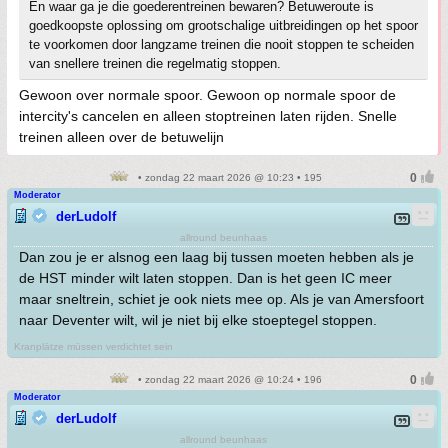
En waar ga je die goederentreinen bewaren? Betuweroute is
goedkoopste oplossing om grootschalige uitbreidingen op het spoor
te voorkomen door langzame treinen die nooit stoppen te scheiden
van snellere treinen die regelmatig stoppen.
Gewoon over normale spoor. Gewoon op normale spoor de
intercity's cancelen en alleen stoptreinen laten rijden. Snelle
treinen alleen over de betuwelijn
• zondag 22 maart 2026 @ 10:23 • 195
Moderator
derLudolf
allround beunhaas
Dan zou je er alsnog een laag bij tussen moeten hebben als je
de HST minder wilt laten stoppen. Dan is het geen IC meer
maar sneltrein, schiet je ook niets mee op. Als je van Amersfoort
naar Deventer wilt, wil je niet bij elke stoeptegel stoppen.
Kranplätze müssen verdichtet sein
• zondag 22 maart 2026 @ 10:24 • 196
Moderator
derLudolf
allround beunhaas