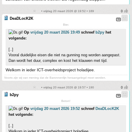
• vrijdag 20 maart 2026 @ 19:52 • 189
DeaDLocK2K
Bier.
Op
vrijdag 20 maart 2026 19:49
schreef
b2py
het
volgende:
[..]
Vooral duidelijke eisen die niet na gunning nog worden aangepast.
Dan wordt het duur, complex en kost het klauwen met tijd.
Welkom in ieder ICT-overheidsproject holadijee.
Voorts zijn wij van mening dat de Baronnenlijn heraangelegd moet worden.
• vrijdag 20 maart 2026 @ 19:57 • 190
b2py
Beton!
Op
vrijdag 20 maart 2026 19:52
schreef
DeaDLocK2K
het volgende:
[..]
Welkom in ieder ICT-overheidsproject holadijee.