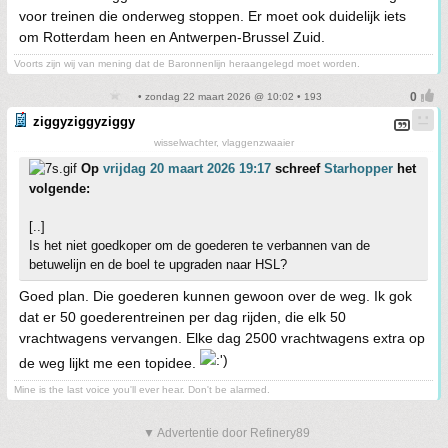
voor treinen die onderweg stoppen. Er moet ook duidelijk iets
om Rotterdam heen en Antwerpen-Brussel Zuid.
Voorts zijn wij van mening dat de Baronnenlijn heraangelegd moet worden.
• zondag 22 maart 2026 @ 10:02 • 193
ziggyziggyziggy
wisselwachter, vlaggenzwaaier
Op
vrijdag 20 maart 2026 19:17
schreef
Starhopper
het
volgende:
[..]
Is het niet goedkoper om de goederen te verbannen van de
betuwelijn en de boel te upgraden naar HSL?
Goed plan. Die goederen kunnen gewoon over de weg. Ik gok
dat er 50 goederentreinen per dag rijden, die elk 50
vrachtwagens vervangen. Elke dag 2500 vrachtwagens extra op
de weg lijkt me een topidee.
Mine is the last voice you'll ever hear. Don't be alarmed.
▼ Advertentie door Refinery89