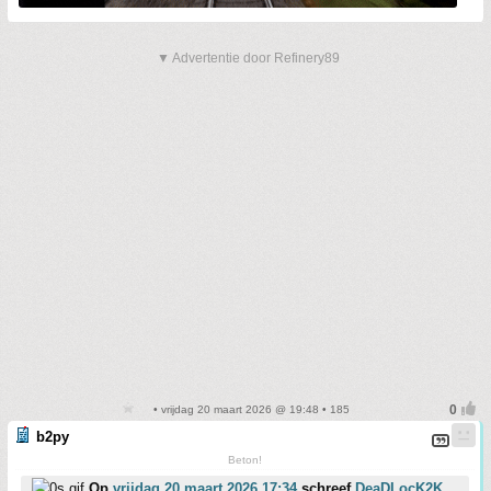
▼ Advertentie door Refinery89
• vrijdag 20 maart 2026 @ 19:48 • 185
b2py
Beton!
Op
vrijdag 20 maart 2026 17:34
schreef
DeaDLocK2K