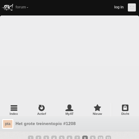
forum
log in
Index
Actief
MyAT
Nieuw
Dicht
Het grote treinentopic #1208
pta
1
2
3
4
5
6
7
8
9
10
11