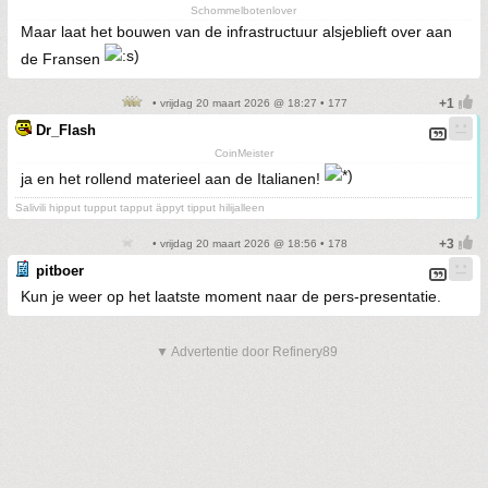
Schommelbotenlover
Maar laat het bouwen van de infrastructuur alsjeblieft over aan
de Fransen
• vrijdag 20 maart 2026 @ 18:27 • 177
Dr_Flash
CoinMeister
ja en het rollend materieel aan de Italianen!
Salivili hipput tupput tapput äppyt tipput hilijalleen
• vrijdag 20 maart 2026 @ 18:56 • 178
pitboer
Kun je weer op het laatste moment naar de pers-presentatie.
▼ Advertentie door Refinery89