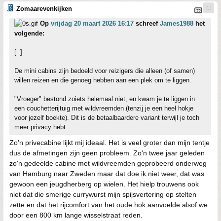
Zomaarevenkijken
Op
vrijdag 20 maart 2026 16:17
schreef
James1988
het
volgende:
[..]
De mini cabins zijn bedoeld voor reizigers die alleen (of samen)
willen reizen en die genoeg hebben aan een plek om te liggen.
"Vroeger" bestond zoiets helemaal niet, en kwam je te liggen in
een couchetterijtuig met wildvreemden (tenzij je een heel hokje
voor jezelf boekte). Dit is de betaalbaardere variant terwijl je toch
meer privacy hebt.
Zo'n privecabine lijkt mij ideaal. Het is veel groter dan mijn tentje
dus de afmetingen zijn geen probleem. Zo'n twee jaar geleden
zo'n gedeelde cabine met wildvreemden geprobeerd onderweg
van Hamburg naar Zweden maar dat doe ik niet weer, dat was
gewoon een jeugdherberg op wielen. Het hielp trouwens ook
niet dat die smerige currywurst mijn spijsvertering op stelten
zette en dat het rijcomfort van het oude hok aanvoelde alsof we
door een 800 km lange wisselstraat reden.