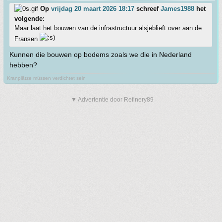
Op
vrijdag 20 maart 2026 18:17
schreef
James1988
het
volgende:
Maar laat het bouwen van de infrastructuur alsjeblieft over aan de
Fransen
Kunnen die bouwen op bodems zoals we die in Nederland
hebben?
Kranplätze müssen verdichtet sein
▼ Advertentie door Refinery89