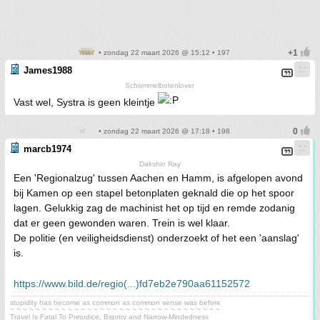
• zondag 22 maart 2026 @ 15:12 • 197
James1988
Schommelbotenlover
Vast wel, Systra is geen kleintje
• zondag 22 maart 2026 @ 17:18 • 198
marcb1974
Dakshin Ray
Een 'Regionalzug' tussen Aachen en Hamm, is afgelopen avond
bij Kamen op een stapel betonplaten geknald die op het spoor
lagen. Gelukkig zag de machinist het op tijd en remde zodanig
dat er geen gewonden waren. Trein is wel klaar.
De politie (en veiligheidsdienst) onderzoekt of het een 'aanslag'
is.
https://www.bild.de/regio(...)fd7eb2e790aa61152572
stupidity has become as common as common sense was before
~ ~ ~ ~ ~ ~ ~ ~ ~ ~ ~ ~ ~ ~ ~ ~ ~ ~ ~ ~ ~ ~ ~ ~ ~ ~ ~ ~ ~ ~ ~ ~ ~
Travel Is Fatal To Prejudice, Bigotry and Narrow-Mindedness