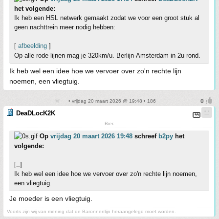
het volgende:
Ik heb een HSL netwerk gemaakt zodat we voor een groot stuk al
geen nachttrein meer nodig hebben:
[
afbeelding
]
Op alle rode lijnen mag je 320km/u. Berlijn-Amsterdam in 2u rond.
Ik heb wel een idee hoe we vervoer over zo'n rechte lijn
noemen, een vliegtuig.
• vrijdag 20 maart 2026 @ 19:48 • 186
DeaDLocK2K
Bier.
Op
vrijdag 20 maart 2026 19:48
schreef
b2py
het
volgende:
[..]
Ik heb wel een idee hoe we vervoer over zo'n rechte lijn noemen,
een vliegtuig.
Je moeder is een vliegtuig.
Voorts zijn wij van mening dat de Baronnenlijn heraangelegd moet worden.