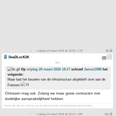
• vrijdag 20 maart 2026 @ 19:05 • 179
DeaDLocK2K
Bier.
Op
vrijdag 20 maart 2026 18:17
schreef
James1988
het
volgende:
Maar laat het bouwen van de infrastructuur alsjeblieft over aan de
Fransen
Chinezen mag ook. Zolang we maar goeie contracten met
duidelijke aansprakelijkheid hebben.
Voorts zijn wij van mening dat de Baronnenlijn heraangelegd moet worden.
• vrijdag 20 maart 2026 @ 19:10 • 180