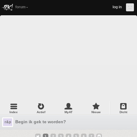
forum
log in
Index
Actief
MyAT
Nieuw
Dicht
Begin ik gek te worden?
r&p
1
2
3
4
5
6
7