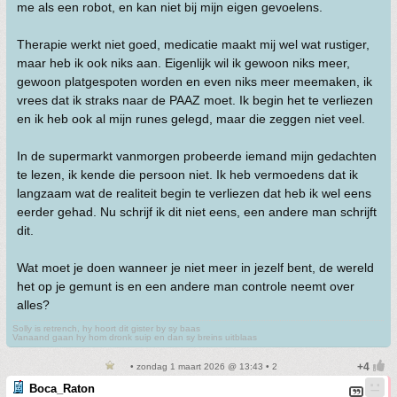
me als een robot, en kan niet bij mijn eigen gevoelens.
Therapie werkt niet goed, medicatie maakt mij wel wat rustiger,
maar heb ik ook niks aan. Eigenlijk wil ik gewoon niks meer,
gewoon platgespoten worden en even niks meer meemaken, ik
vrees dat ik straks naar de PAAZ moet. Ik begin het te verliezen
en ik heb ook al mijn runes gelegd, maar die zeggen niet veel.
In de supermarkt vanmorgen probeerde iemand mijn gedachten
te lezen, ik kende die persoon niet. Ik heb vermoedens dat ik
langzaam wat de realiteit begin te verliezen dat heb ik wel eens
eerder gehad. Nu schrijf ik dit niet eens, een andere man schrijft
dit.
Wat moet je doen wanneer je niet meer in jezelf bent, de wereld
het op je gemunt is en een andere man controle neemt over
alles?
Solly is retrench, hy hoort dit gister by sy baas
Vanaand gaan hy hom dronk suip en dan sy breins uitblaas
• zondag 1 maart 2026 @ 13:43 • 2
Boca_Raton