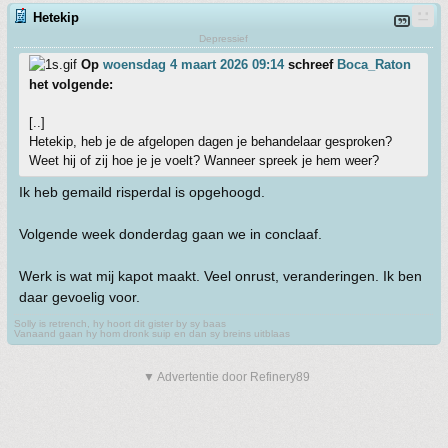
Hetekip
Depressief
Op
woensdag 4 maart 2026 09:14
schreef
Boca_Raton
het volgende:
[..]
Hetekip, heb je de afgelopen dagen je behandelaar gesproken?
Weet hij of zij hoe je je voelt? Wanneer spreek je hem weer?
Ik heb gemaild risperdal is opgehoogd.
Volgende week donderdag gaan we in conclaaf.
Werk is wat mij kapot maakt. Veel onrust, veranderingen. Ik ben
daar gevoelig voor.
Solly is retrench, hy hoort dit gister by sy baas
Vanaand gaan hy hom dronk suip en dan sy breins uitblaas
▼ Advertentie door Refinery89