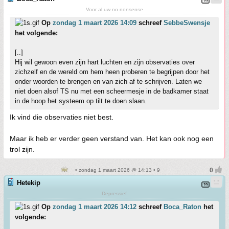
Voor al uw no nonsense
Op
zondag 1 maart 2026 14:09
schreef
SebbeSwensje
het volgende:
[..]
Hij wil gewoon even zijn hart luchten en zijn observaties over
zichzelf en de wereld om hem heen proberen te begrijpen door het
onder woorden te brengen en van zich af te schrijven. Laten we
niet doen alsof TS nu met een scheermesje in de badkamer staat
in de hoop het systeem op tilt te doen slaan.
Ik vind die observaties niet best.
Maar ik heb er verder geen verstand van. Het kan ook nog een
trol zijn.
• zondag 1 maart 2026 @ 14:13 • 9
Hetekip
Depressief
Op
zondag 1 maart 2026 14:12
schreef
Boca_Raton
het
volgende: