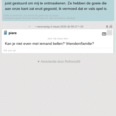
juist gestuurd om mij te ontmaskeren. Ze hebben de goeie die
aan onze kant zat eruit gegooid, ik vermoed dat er vals spel is.
Solly is retrench, hy hoort dit gister by sy baas
Vanaand gaan hy hom dronk suip en dan sy breins uitblaas
• woensdag 4 maart 2026 @ 09:27 • 33
piere
doe mij maar bier
Kan je niet even met iemand bellen? Vrienden/familie?
fok you ja!
▼ Advertentie door Refinery89