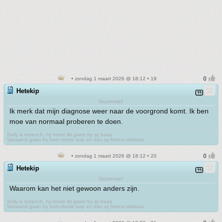
• zondag 1 maart 2026 @ 18:12 • 19
Hetekip
Depressief
Ik merk dat mijn diagnose weer naar de voorgrond komt. Ik ben
moe van normaal proberen te doen.
Solly is retrench, hy hoort dit gister by sy baas
Vanaand gaan hy hom dronk suip en dan sy breins uitblaas
• zondag 1 maart 2026 @ 18:12 • 20
Hetekip
Depressief
Waarom kan het niet gewoon anders zijn.
Solly is retrench, hy hoort dit gister by sy baas
Vanaand gaan hy hom dronk suip en dan sy breins uitblaas