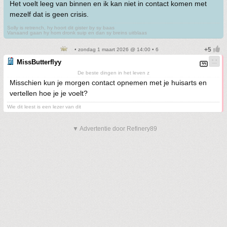
Het voelt leeg van binnen en ik kan niet in contact komen met
mezelf dat is geen crisis.
Solly is retrench, hy hoort dit gister by sy baas
Vanaand gaan hy hom dronk suip en dan sy breins uitblaas
• zondag 1 maart 2026 @ 14:00 • 6
MissButterflyy
De beste dingen in het leven z
Misschien kun je morgen contact opnemen met je huisarts en
vertellen hoe je je voelt?
Wie dit leest is een lezer van dit
▼ Advertentie door Refinery89