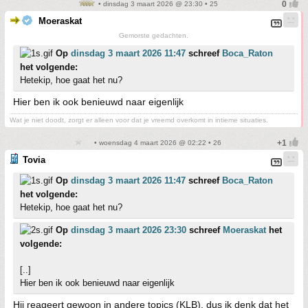
• dinsdag 3 maart 2026 @ 23:30 • 25
Moeraskat
Gemorste gedachten.
Op
dinsdag 3 maart 2026 11:47
schreef
Boca_Raton
het volgende:
Hetekip, hoe gaat het nu?
Hier ben ik ook benieuwd naar eigenlijk
Wat je niet doodt, zorgt er alleen voor dat je vreemd overkomt in intieme situaties.
• woensdag 4 maart 2026 @ 02:22 • 26
Tovia
Op
dinsdag 3 maart 2026 11:47
schreef
Boca_Raton
het volgende:
Hetekip, hoe gaat het nu?
Op
dinsdag 3 maart 2026 23:30
schreef
Moeraskat
het
volgende:
[..]
Hier ben ik ook benieuwd naar eigenlijk
Hij reageert gewoon in andere topics (KLB), dus ik denk dat het