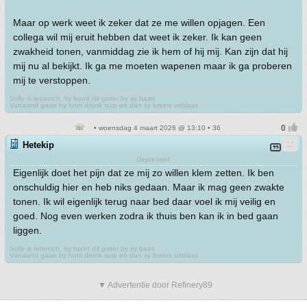
Maar op werk weet ik zeker dat ze me willen opjagen. Een
collega wil mij eruit hebben dat weet ik zeker. Ik kan geen
zwakheid tonen, vanmiddag zie ik hem of hij mij. Kan zijn dat hij
mij nu al bekijkt. Ik ga me moeten wapenen maar ik ga proberen
mij te verstoppen.
Solly is retrench, hy hoort dit gister by sy baas
Vanaand gaan hy hom dronk suip en dan sy breins uitblaas
• woensdag 4 maart 2026 @ 13:10 • 36
Hetekip
Depressief
Eigenlijk doet het pijn dat ze mij zo willen klem zetten. Ik ben
onschuldig hier en heb niks gedaan. Maar ik mag geen zwakte
tonen. Ik wil eigenlijk terug naar bed daar voel ik mij veilig en
goed. Nog even werken zodra ik thuis ben kan ik in bed gaan
liggen.
Solly is retrench, hy hoort dit gister by sy baas
Vanaand gaan hy hom dronk suip en dan sy breins uitblaas
▼ Advertentie door Refinery89