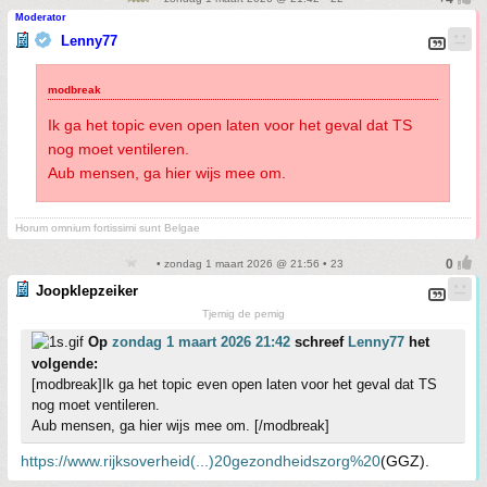
Moderator
Lenny77
Ik ga het topic even open laten voor het geval dat TS
nog moet ventileren.
Aub mensen, ga hier wijs mee om.
Horum omnium fortissimi sunt Belgae
• zondag 1 maart 2026 @ 21:56 • 23
Joopklepzeiker
Tjemig de pemig
Op
zondag 1 maart 2026 21:42
schreef
Lenny77
het
volgende:
[modbreak]Ik ga het topic even open laten voor het geval dat TS
nog moet ventileren.
Aub mensen, ga hier wijs mee om. [/modbreak]
https://www.rijksoverheid(...)20gezondheidszorg%20
(GGZ).