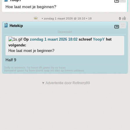
Hoe laat moet je beginnen?
• zondag 1 maart 2026 @ 18:10 • 18
Hetekip
Depressief
Op
zondag 1 maart 2026 18:02
schreef
YoopY
het
volgende:
Hoe laat moet je beginnen?
Half 9
Solly is retrench, hy hoort dit gister by sy baas
Vanaand gaan hy hom dronk suip en dan sy breins uitblaas
▼ Advertentie door Refinery89