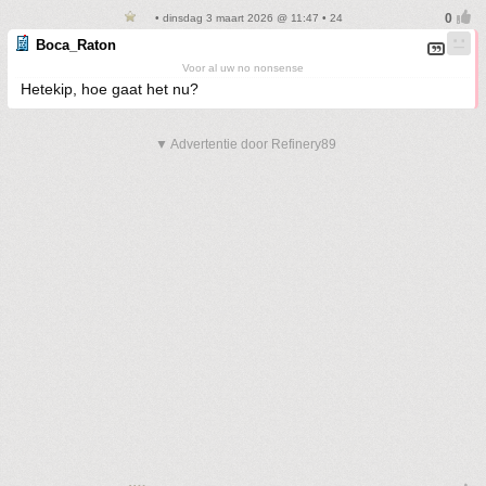
• dinsdag 3 maart 2026 @ 11:47 • 24
Boca_Raton
Voor al uw no nonsense
Hetekip, hoe gaat het nu?
▼ Advertentie door Refinery89