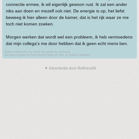
connectie ermee, ik wil eigenlijk gewoon rust. Ik zal een ander
niks aan doen en mezelf ook niet. De energie is op, het liefst
beweeg ik hier alleen door de kamer, dat is het rijk waar ze me
toch niet komen zoeken.
Morgen werken dat wordt wel een probleem, ik heb vermoedens
dat mijn collega's me door hebben dat ik geen echt mens ben.
Solly is retrench, hy hoort dit gister by sy baas
Vanaand gaan hy hom dronk suip en dan sy breins uitblaas
▼ Advertentie door Refinery89