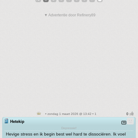
▼ Advertentie door Refinery89
• zondag 1 maart 2026 @ 13:42 • 1
Hetekip
Depressief
Hevige stress en ik begin best wel hard te dissociëren. Ik voel