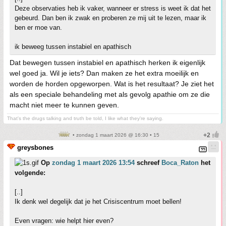
Deze observaties heb ik vaker, wanneer er stress is weet ik dat het
gebeurd. Dan ben ik zwak en proberen ze mij uit te lezen, maar ik
ben er moe van.
ik beweeg tussen instabiel en apathisch
Dat bewegen tussen instabiel en apathisch herken ik eigenlijk
wel goed ja. Wil je iets? Dan maken ze het extra moeilijk en
worden de horden opgeworpen. Wat is het resultaat? Je ziet het
als een speciale behandeling met als gevolg apathie om ze die
macht niet meer te kunnen geven.
That's the drugs talking and truth be told, I like what they're saying.
• zondag 1 maart 2026 @ 16:30 • 15
greysbones
Op
zondag 1 maart 2026 13:54
schreef
Boca_Raton
het
volgende:
[..]
Ik denk wel degelijk dat je het Crisiscentrum moet bellen!
Even vragen: wie helpt hier even?