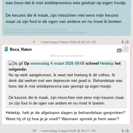
was boos dat ik met antidepressiva was gestopt op eigen houtje.
De keuzes die ik maak, zijn misschien niet eens mijn keuzes
maar ze zijn fout in de ogen van andere en nu moet ik boeten.
Solly is retrench, hy hoort dit gister by sy baas
Vanaand gaan hy hom dronk suip en dan sy breins uitblaas
• woensdag 4 maart 2026 @ 09:14 • 29
Boca_Raton
Voor al uw no nonsense
Op
woensdag 4 maart 2026 09:08
schreef
Hetekip
het
volgende:
Nu op werk aangekomen, ik weet niet hoelang ik dit volhou. Ik
denk dat werken met een depressie niet goed is. Behandelaar was
boos dat ik met antidepressiva was gestopt op eigen houtje.
De keuzes die ik maak, zijn misschien niet eens mijn keuzes maar
ze zijn fout in de ogen van andere en nu moet ik boeten.
Hetekip, heb je de afgelopen dagen je behandelaar gesproken?
Weet hij of zij hoe je je voelt? Wanneer spreek je hem weer?
• woensdag 4 maart 2026 @ 09:17 • 30