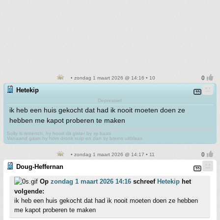
• zondag 1 maart 2026 @ 14:16 • 10
Hetekip
Depressief
ik heb een huis gekocht dat had ik nooit moeten doen ze
hebben me kapot proberen te maken
Solly is retrench, hy hoort dit gister by sy baas
Vanaand gaan hy hom dronk suip en dan sy breins uitblaas
• zondag 1 maart 2026 @ 14:17 • 11
Doug-Heffernan
Op
zondag 1 maart 2026 14:16
schreef
Hetekip
het
volgende:
ik heb een huis gekocht dat had ik nooit moeten doen ze hebben
me kapot proberen te maken