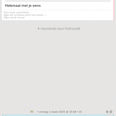
Helemaal met je eens
Een losse opmerking
glijdt als schaduw door het draad —
stilte wordt onrust
▼ Advertentie door Refinery89
• zondag 1 maart 2026 @ 16:48 • 16