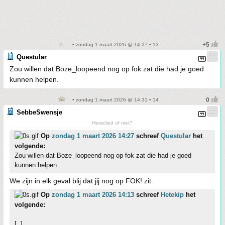
• zondag 1 maart 2026 @ 14:27 • 13
Questular
Zou willen dat Boze_loopeend nog op fok zat die had je goed
kunnen helpen.
• zondag 1 maart 2026 @ 14:31 • 14
SebbeSwensje
Heraclied of niet?
Op
zondag 1 maart 2026 14:27
schreef
Questular
het
volgende:
Zou willen dat Boze_loopeend nog op fok zat die had je goed
kunnen helpen.
We zijn in elk geval blij dat jij nog op FOK! zit.
Op
zondag 1 maart 2026 14:13
schreef
Hetekip
het
volgende:
[..]