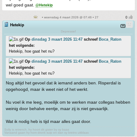
wel goed gaat.
@Hetekip
• woensdag 4 maart 2026 @ 07:46 • 27
Hetekip
Depressief
Op
dinsdag 3 maart 2026 11:47
schreef
Boca_Raton
het volgende:
Hetekip, hoe gaat het nu?
Op
dinsdag 3 maart 2026 11:47
schreef
Boca_Raton
het volgende:
Hetekip, hoe gaat het nu?
Nog altijd het gevoel dat ik iemand anders ben. Risperdal is
opgehoogd, maar ik weet niet of het werkt.
Nu voel ik me leeg, moeilijk om te werken maar collegas hebben
weinig door behalve eentje, maar zij is niet gevaarlijk.
Wat ik nodig heb is tijd maar alles gaat door.
Solly is retrench, hy hoort dit gister by sy baas
Vanaand gaan hy hom dronk suip en dan sy breins uitblaas