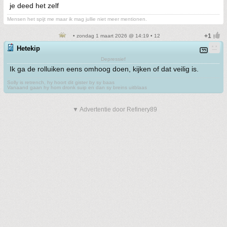
je deed het zelf
Mensen het spijt me maar ik mag jullie niet meer mentionen.
• zondag 1 maart 2026 @ 14:19 • 12
Hetekip
Depressief
Ik ga de rolluiken eens omhoog doen, kijken of dat veilig is.
Solly is retrench, hy hoort dit gister by sy baas
Vanaand gaan hy hom dronk suip en dan sy breins uitblaas
▼ Advertentie door Refinery89