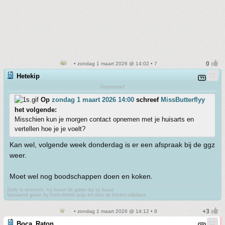
• zondag 1 maart 2026 @ 14:02 • 7
Hetekip
Depressief
Op
zondag 1 maart 2026 14:00
schreef
MissButterflyy
het volgende:
Misschien kun je morgen contact opnemen met je huisarts en
vertellen hoe je je voelt?
Kan wel, volgende week donderdag is er een afspraak bij de ggz
weer.
Moet wel nog boodschappen doen en koken.
Solly is retrench, hy hoort dit gister by sy baas
Vanaand gaan hy hom dronk suip en dan sy breins uitblaas
• zondag 1 maart 2026 @ 14:12 • 8
Boca_Raton