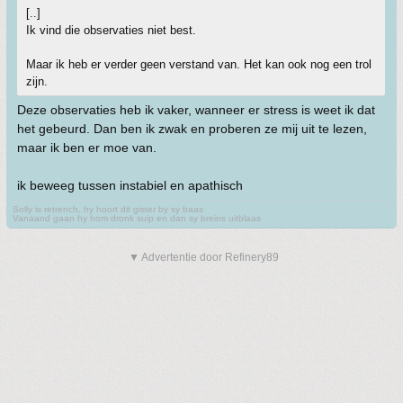
[..]
Ik vind die observaties niet best.
Maar ik heb er verder geen verstand van. Het kan ook nog een trol
zijn.
Deze observaties heb ik vaker, wanneer er stress is weet ik dat
het gebeurd. Dan ben ik zwak en proberen ze mij uit te lezen,
maar ik ben er moe van.
ik beweeg tussen instabiel en apathisch
Solly is retrench, hy hoort dit gister by sy baas
Vanaand gaan hy hom dronk suip en dan sy breins uitblaas
▼ Advertentie door Refinery89