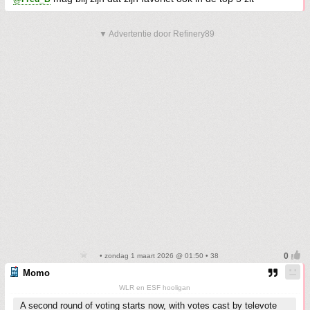
▼ Advertentie door Refinery89
• zondag 1 maart 2026 @ 01:50 • 38
Momo
WLR en ESF hooligan
A second round of voting starts now, with votes cast by televote