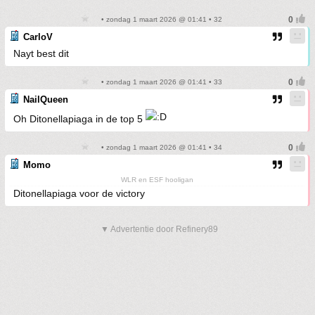
• zondag 1 maart 2026 @ 01:41 • 32
CarloV
Nayt best dit
• zondag 1 maart 2026 @ 01:41 • 33
NailQueen
Oh Ditonellapiaga in de top 5
• zondag 1 maart 2026 @ 01:41 • 34
Momo
WLR en ESF hooligan
Ditonellapiaga voor de victory
▼ Advertentie door Refinery89