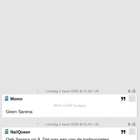
• zondag 1 maart 2026 @ 01:40 • 29
Momo
WLR en ESF hooligan
Geen Sarena
• zondag 1 maart 2026 @ 01:41 • 30
NailQueen
Oeh Serena op 9. Dat was een van de topfavorieten