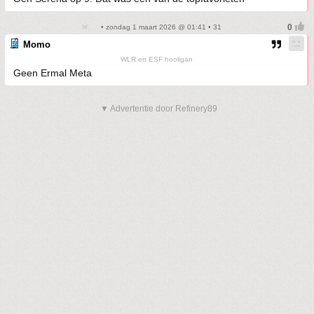
• zondag 1 maart 2026 @ 01:41 • 31
Momo
WLR en ESF hooligan
Geen Ermal Meta
▼ Advertentie door Refinery89