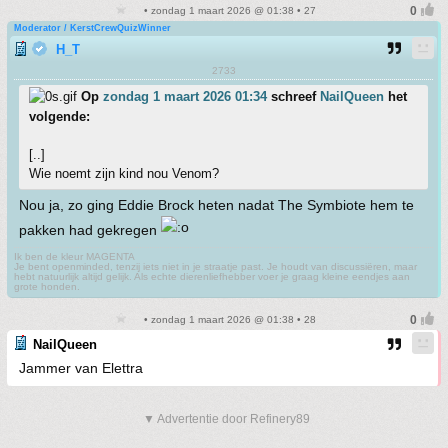
• zondag 1 maart 2026 @ 01:38 • 27
Moderator / KerstCrewQuizWinner
H_T
2733
Op
zondag 1 maart 2026 01:34
schreef
NailQueen
het
volgende:
[..]
Wie noemt zijn kind nou Venom?
Nou ja, zo ging Eddie Brock heten nadat The Symbiote hem te
pakken had gekregen
Ik ben de kleur MAGENTA
Je bent openminded, tenzij iets niet in je straatje past. Je houdt van discussiëren, maar
hebt natuurlijk altijd gelijk. Als echte dierenliefhebber voer je graag kleine eendjes aan
grote honden.
• zondag 1 maart 2026 @ 01:38 • 28
NailQueen
Jammer van Elettra
▼ Advertentie door Refinery89