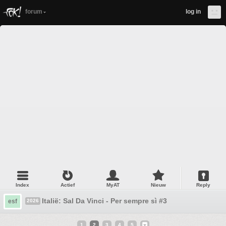
forum
log in
Index
Actief
MyAT
Nieuw
Reply
Italië: Sal Da Vinci - Per sempre sì #3
esf
2026
1
2
3
4
5