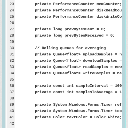
23
private PerformanceCounter memCounter;
24
private PerformanceCounter diskReadCounte
25
private PerformanceCounter diskWriteCount
26
27
private long prevBytesSent = 0;
28
private long prevBytesReceived = 0;
29
30
// Rolling queues for averaging
31
private Queue<float> uploadSamples = new Q
32
private Queue<float> downloadSamples = new
33
private Queue<float> readSamples = new Que
34
private Queue<float> writeSamples = new Qu
35
36
private const int sampleInterval = 100
37
private const int samplesToAverage = 10; 
38
39
private System.Windows.Forms.Timer refres
40
private System.Windows.Forms.Timer topMos
41
private Color textColor = Color.White;
42