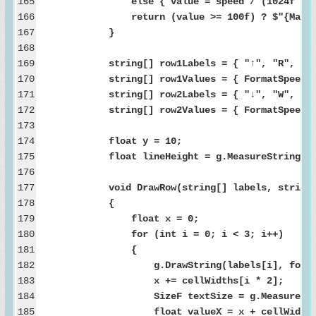
165
else { value = speed / (1024f * 1024f 
166
return (value >= 100f) ? $"{Math.Floor(v
167
}
168
169
string[] row1Labels = { "↑", "R", "CP
170
string[] row1Values = { FormatSpeed(uploadA
171
string[] row2Labels = { "↓", "W", "ME
172
string[] row2Values = { FormatSpeed(downloa
173
174
float y = 10;
175
float lineHeight = g.MeasureString("Test
176
177
void DrawRow(string[] labels, string[]
178
{
179
float x = 0;
180
for (int i = 0; i < 3; i++)
181
{
182
g.DrawString(labels[i], font, new Sol
183
x += cellWidths[i * 2];
184
SizeF textSize = g.MeasureString(v
185
float valueX = x + cellWidths[i * 2 