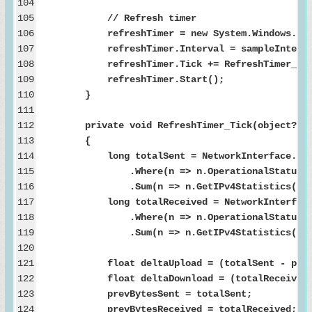
104
105
// Refresh timer
106
refreshTimer = new System.Windows.Forms
107
refreshTimer.Interval = sampleInterva
108
refreshTimer.Tick += RefreshTimer_Tic
109
refreshTimer.Start();
110
}
111
112
private void RefreshTimer_Tick(object? sen
113
{
114
long totalSent = NetworkInterface.GetAll
115
.Where(n => n.OperationalStatus == Op
116
.Sum(n => n.GetIPv4Statistics().Byt
117
long totalReceived = NetworkInterface.Ge
118
.Where(n => n.OperationalStatus == Op
119
.Sum(n => n.GetIPv4Statistics().Byte
120
121
float deltaUpload = (totalSent - prevBytes
122
float deltaDownload = (totalReceived - prev
123
prevBytesSent = totalSent;
124
prevBytesReceived = totalReceived;