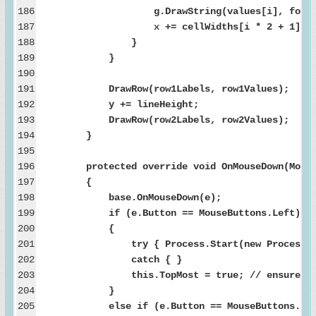
186
g.DrawString(values[i], font, new Sol
187
x += cellWidths[i * 2 + 1];
188
}
189
}
190
191
DrawRow(row1Labels, row1Values);
192
y += lineHeight;
193
DrawRow(row2Labels, row2Values);
194
}
195
196
protected override void OnMouseDown(MouseE
197
{
198
base.OnMouseDown(e);
199
if (e.Button == MouseButtons.Left)
200
{
201
try { Process.Start(new ProcessStartInfo(
202
catch { }
203
this.TopMost = true; // ensure stil
204
}
205
else if (e.Button == MouseButtons.Rig