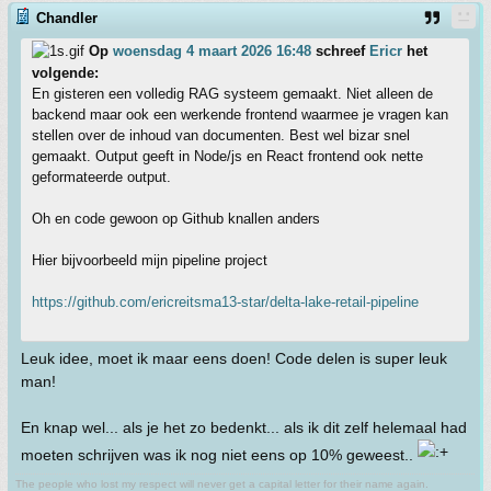
Chandler
Op
woensdag 4 maart 2026 16:48
schreef
Ericr
het
volgende:
En gisteren een volledig RAG systeem gemaakt. Niet alleen de
backend maar ook een werkende frontend waarmee je vragen kan
stellen over de inhoud van documenten. Best wel bizar snel
gemaakt. Output geeft in Node/js en React frontend ook nette
geformateerde output.
Oh en code gewoon op Github knallen anders
Hier bijvoorbeeld mijn pipeline project
https://github.com/ericreitsma13-star/delta-lake-retail-pipeline
Leuk idee, moet ik maar eens doen! Code delen is super leuk
man!
En knap wel... als je het zo bedenkt... als ik dit zelf helemaal had
moeten schrijven was ik nog niet eens op 10% geweest..
The people who lost my respect will never get a capital letter for their name again.