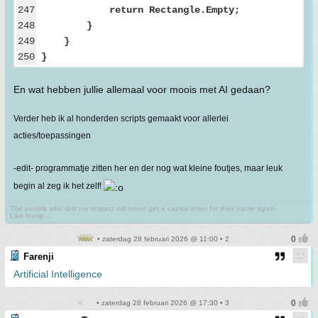
247
return Rectangle.Empty;
248
}
249
}
250
}
En wat hebben jullie allemaal voor moois met AI gedaan?
Verder heb ik al honderden scripts gemaakt voor allerlei
acties/toepassingen
-edit- programmatje zitten her en der nog wat kleine foutjes, maar leuk
begin al zeg ik het zelf!
The people who lost my respect will never get a capital letter for their name again.
Like trump...
• zaterdag 28 februari 2026 @ 11:00 • 2
Farenji
Artificial Intelligence
• zaterdag 28 februari 2026 @ 17:30 • 3