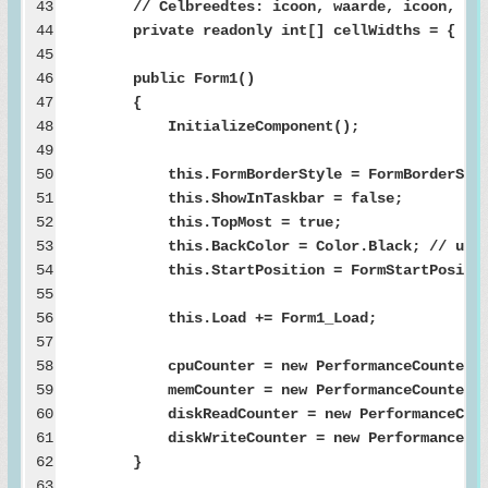
43
// Celbreedtes: icoon, waarde, icoon, waar
44
private readonly int[] cellWidths = { 15, 6
45
46
public Form1()
47
{
48
InitializeComponent();
49
50
this.FormBorderStyle = FormBorderStyle
51
this.ShowInTaskbar = false;
52
this.TopMost = true;
53
this.BackColor = Color.Black; // use soli
54
this.StartPosition = FormStartPosition
55
56
this.Load += Form1_Load;
57
58
cpuCounter = new PerformanceCounter("Proce
59
memCounter = new PerformanceCounter("Memo
60
diskReadCounter = new PerformanceCounter("P
61
diskWriteCounter = new PerformanceCounter("
62
}
63