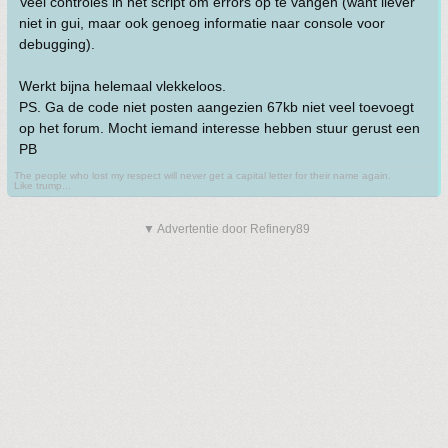
Veel controles in het script om errors op te vangen (want liever
niet in gui, maar ook genoeg informatie naar console voor
debugging).
Werkt bijna helemaal vlekkeloos.
PS. Ga de code niet posten aangezien 67kb niet veel toevoegt
op het forum. Mocht iemand interesse hebben stuur gerust een
PB
The people who lost my respect will never get a capital letter for their name again.
Like trump...
▼ Advertentie door Refinery89