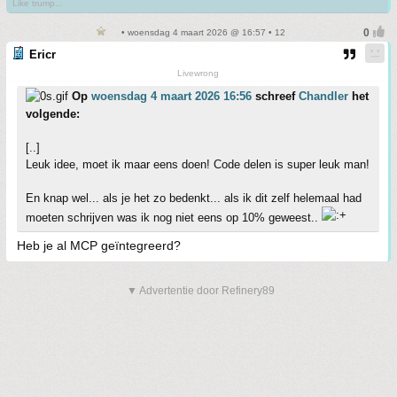
Like trump...
• woensdag 4 maart 2026 @ 16:57 • 12
Ericr
Livewrong
Op
woensdag 4 maart 2026 16:56
schreef
Chandler
het
volgende:
[..]
Leuk idee, moet ik maar eens doen! Code delen is super leuk man!
En knap wel... als je het zo bedenkt... als ik dit zelf helemaal had
moeten schrijven was ik nog niet eens op 10% geweest..
Heb je al MCP geïntegreerd?
▼ Advertentie door Refinery89