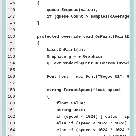
145
{
146
queue.Enqueue(value);
147
if (queue.Count > samplesToAverage) que
148
}
149
150
protected override void OnPaint(PaintEven
151
{
152
base.OnPaint(e);
153
Graphics g = e.Graphics;
154
g.TextRenderingHint = System.Drawing.Text.
155
156
Font font = new Font("Segoe UI", 9, Font
157
158
string FormatSpeed(float speed)
159
{
160
float value;
161
string unit;
162
if (speed < 1024) { value = speed; u
163
else if (speed < 1024 * 1024) { value =
164
else if (speed < 1024 * 1024 * 1024) { va