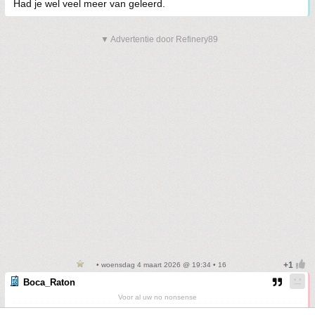
Had je wel veel meer van geleerd.
▼ Advertentie door Refinery89
• woensdag 4 maart 2026 @ 19:34 • 16
Boca_Raton
Voor al uw no nonsense
Kleine probleempjes of vragen voorgelegd. En werkelijk, de