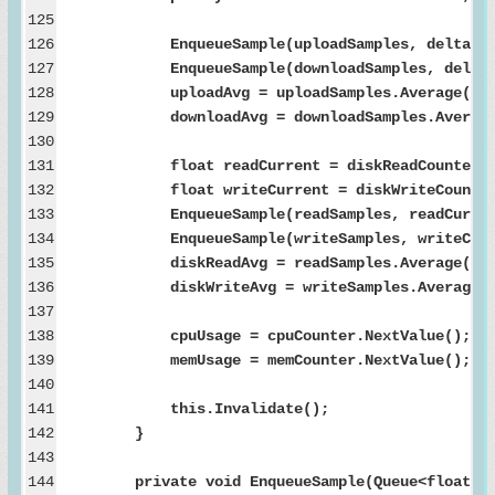
125
126
EnqueueSample(uploadSamples, deltaUpl
127
EnqueueSample(downloadSamples, deltaDo
128
uploadAvg = uploadSamples.Average();
129
downloadAvg = downloadSamples.Average
130
131
float readCurrent = diskReadCounter.Nex
132
float writeCurrent = diskWriteCounter.N
133
EnqueueSample(readSamples, readCurren
134
EnqueueSample(writeSamples, writeCurr
135
diskReadAvg = readSamples.Average();
136
diskWriteAvg = writeSamples.Average()
137
138
cpuUsage = cpuCounter.NextValue();
139
memUsage = memCounter.NextValue();
140
141
this.Invalidate();
142
}
143
144
private void EnqueueSample(Queue<float> qu