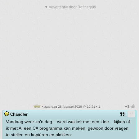
▼ Advertentie door Refinery89
• zaterdag 28 februari 2026 @ 10:51 • 1
Chandler
Vandaag weer zo'n dag... werd wakker met een idee... kijken of
ik met AI een C# programma kan maken, gewoon door vragen
te stellen en kopiëren en plakken.