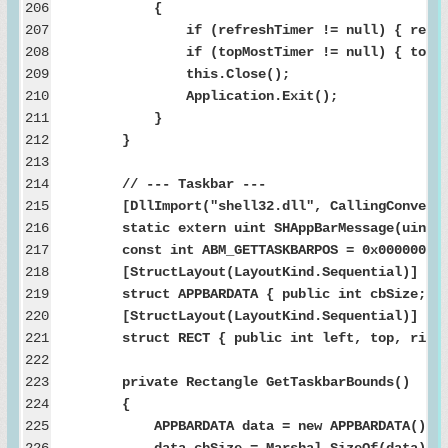
206
{
207
if (refreshTimer != null) { refreshTimer
208
if (topMostTimer != null) { topMostTimer
209
this.Close();
210
Application.Exit();
211
}
212
}
213
214
// --- Taskbar ---
215
[DllImport("shell32.dll", CallingConvention
216
static extern uint SHAppBarMessage(uint dwM
217
const int ABM_GETTASKBARPOS = 0x00000005
218
[StructLayout(LayoutKind.Sequential)]
219
struct APPBARDATA { public int cbSize; public 
220
[StructLayout(LayoutKind.Sequential)]
221
struct RECT { public int left, top, right,
222
223
private Rectangle GetTaskbarBounds()
224
{
225
APPBARDATA data = new APPBARDATA();
226
data.cbSize = Marshal.SizeOf(data);