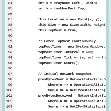
84
int x = trayRect.Left - width;
85
int y = taskbarRect.Top;
86
87
this.Location = new Point(x, y);
88
this.Size = new Size(width, height);
89
this.TopMost = true;
90
91
// Force TopMost continuously
92
topMostTimer = new System.Windows.Forms
93
topMostTimer.Interval = 500;
94
topMostTimer.Tick += (s, ev) => this.To
95
topMostTimer.Start();
96
97
// Initial network snapshot
98
prevBytesSent = NetworkInterface.GetAllN
99
.Where(n => n.OperationalStatus == Op
100
.Sum(n => n.GetIPv4Statistics().Byt
101
prevBytesReceived = NetworkInterface.Get
102
.Where(n => n.OperationalStatus == Op
103
.Sum(n => n.GetIPv4Statistics().Byte