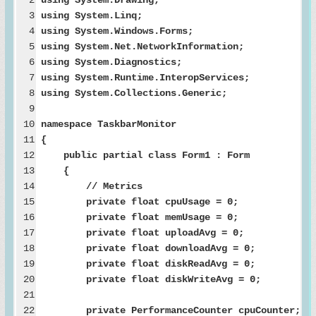
3
using System.Linq;
4
using System.Windows.Forms;
5
using System.Net.NetworkInformation;
6
using System.Diagnostics;
7
using System.Runtime.InteropServices;
8
using System.Collections.Generic;
9
10
namespace TaskbarMonitor
11
{
12
public partial class Form1 : Form
13
{
14
// Metrics
15
private float cpuUsage = 0;
16
private float memUsage = 0;
17
private float uploadAvg = 0;
18
private float downloadAvg = 0;
19
private float diskReadAvg = 0;
20
private float diskWriteAvg = 0;
21
22
private PerformanceCounter cpuCounter;