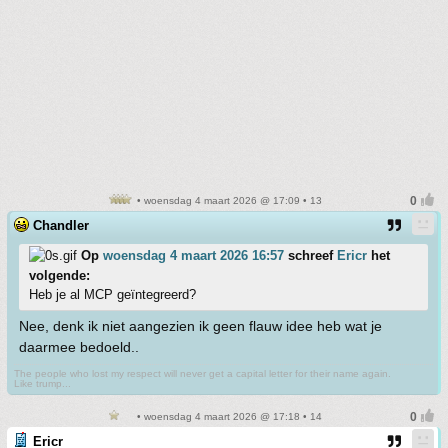
• woensdag 4 maart 2026 @ 17:09 • 13
Chandler
Op
woensdag 4 maart 2026 16:57
schreef
Ericr
het
volgende:
Heb je al MCP geïntegreerd?
Nee, denk ik niet aangezien ik geen flauw idee heb wat je
daarmee bedoeld..
The people who lost my respect will never get a capital letter for their name again.
Like trump...
• woensdag 4 maart 2026 @ 17:18 • 14
Ericr