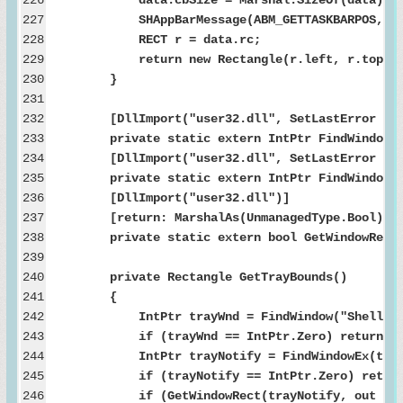
227
SHAppBarMessage(ABM_GETTASKBARPOS, ref
228
RECT r = data.rc;
229
return new Rectangle(r.left, r.top, r.rig
230
}
231
232
[DllImport("user32.dll", SetLastError = t
233
private static extern IntPtr FindWindow(stri
234
[DllImport("user32.dll", SetLastError = t
235
private static extern IntPtr FindWindowEx(Int
236
[DllImport("user32.dll")]
237
[return: MarshalAs(UnmanagedType.Bool)]
238
private static extern bool GetWindowRect(In
239
240
private Rectangle GetTrayBounds()
241
{
242
IntPtr trayWnd = FindWindow("Shell_Tray
243
if (trayWnd == IntPtr.Zero) return Rect
244
IntPtr trayNotify = FindWindowEx(trayWnd, 
245
if (trayNotify == IntPtr.Zero) return R
246
if (GetWindowRect(trayNotify, out RECT r)) r