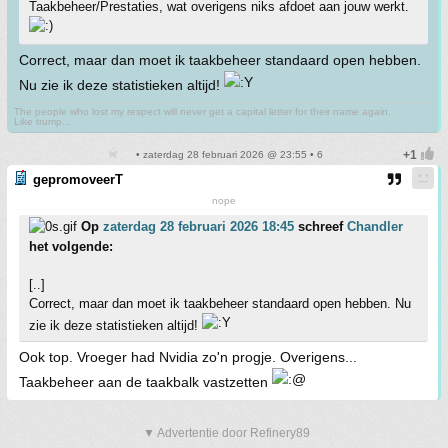
Taakbeheer/Prestaties, wat overigens niks afdoet aan jouw werkt.
Correct, maar dan moet ik taakbeheer standaard open hebben.
Nu zie ik deze statistieken altijd!
The people who lost my respect will never get a capital letter for their name again.
Like trump...
• zaterdag 28 februari 2026 @ 23:55 • 6
gepromoveerT
nope
Op
zaterdag 28 februari 2026 18:45
schreef
Chandler
het volgende:
[..]
Correct, maar dan moet ik taakbeheer standaard open hebben. Nu
zie ik deze statistieken altijd!
Ook top. Vroeger had Nvidia zo'n progje. Overigens...
Taakbeheer aan de taakbalk vastzetten
▼ Advertentie door Refinery89