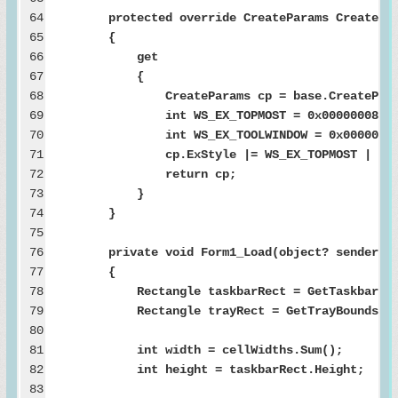
64
protected override CreateParams CreatePar
65
{
66
get
67
{
68
CreateParams cp = base.CreatePara
69
int WS_EX_TOPMOST = 0x00000008;
70
int WS_EX_TOOLWINDOW = 0x00000080; //
71
cp.ExStyle |= WS_EX_TOPMOST | WS_EX_
72
return cp;
73
}
74
}
75
76
private void Form1_Load(object? sender, Ev
77
{
78
Rectangle taskbarRect = GetTaskbarBoun
79
Rectangle trayRect = GetTrayBounds()
80
81
int width = cellWidths.Sum();
82
int height = taskbarRect.Height;
83