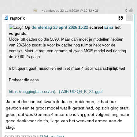
• donderdag 23 april 2026 @ 16:32 • 28
raptorix
Op
donderdag 23 april 2026 15:22
schreef
Ericr
het
volgende:
Model offloaden op die 5090. Maar dan moet je modellen hebben
van 20-24gb zodat je voor kv cache nog ruimte hebt voor de
context. Moet je met een gemma of qwen MOE model wel richting
de 70-80 t/s gaan
6 bit quant gaat misschien net niet maar 4 bit xl waarschijnlijk wel
Probeer die eens
https://huggingface.co/un(...)-A3B-UD-Q4_K_XL.gguf
Ja, met die context kwam ik dus in problemen, ik had ook
gewoon een te groot model wat ik getest had, op zich ging start
goed, dat was Gemma 4 maar die is vrij groot volgens mij, maar
goed dank voor de tip, ik ga van het weekend ermee aan de
slag.
🕰️₿🕰️₿🕰️₿🕰️₿🕰️₿🕰️
TikTok next Block