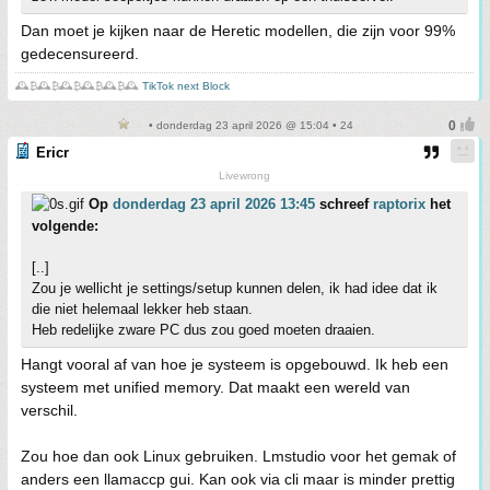
Dan moet je kijken naar de Heretic modellen, die zijn voor 99%
gedecensureerd.
🕰️₿🕰️₿🕰️₿🕰️₿🕰️₿🕰️
TikTok next Block
• donderdag 23 april 2026 @ 15:04 • 24
Ericr
Livewrong
Op
donderdag 23 april 2026 13:45
schreef
raptorix
het
volgende:
[..]
Zou je wellicht je settings/setup kunnen delen, ik had idee dat ik
die niet helemaal lekker heb staan.
Heb redelijke zware PC dus zou goed moeten draaien.
Hangt vooral af van hoe je systeem is opgebouwd. Ik heb een
systeem met unified memory. Dat maakt een wereld van
verschil.
Zou hoe dan ook Linux gebruiken. Lmstudio voor het gemak of
anders een llamaccp gui. Kan ook via cli maar is minder prettig