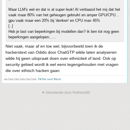
Maar LLM's wel en dat is al super leuk! Al verbaasd het mij dat het
vaak maar 80% van het geheugen gebruikt en amper GPU/CPU...
gpu vaak maar een 20% bij 'denken' en CPU max 45%
[..]
Heb je last van beperkingen bij modellen dan? ik ben tot nog geen
beperkingen aangelopen......
Niet vaak, maar af en toe wel, bijvoorbeeld toen ik de
hackerstext van Odido door ChatGTP wilde laten analyseren
wilde hij geen uitspraak doen over ethniciteit of land. Ook op
security gebied wordt ik wel eens tegengehouden met vragen
die over ethisch hacken gaan.
🕰️₿🕰️₿🕰️₿🕰️₿🕰️₿🕰️
TikTok next Block
▼ Advertentie door Refinery89