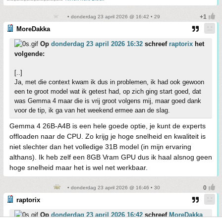
• donderdag 23 april 2026 @ 16:42 • 29
MoreDakka
Op
donderdag 23 april 2026 16:32
schreef
raptorix
het
volgende:
[..]
Ja, met die context kwam ik dus in problemen, ik had ook gewoon
een te groot model wat ik getest had, op zich ging start goed, dat
was Gemma 4 maar die is vrij groot volgens mij, maar goed dank
voor de tip, ik ga van het weekend ermee aan de slag.
Gemma 4 26B-A4B is een hele goede optie, je kunt de experts
offloaden naar de CPU. Zo krijg je hoge snelheid en kwaliteit is
niet slechter dan het volledige 31B model (in mijn ervaring
althans). Ik heb zelf een 8GB Vram GPU dus ik haal alsnog geen
hoge snelheid maar het is wel net werkbaar.
• donderdag 23 april 2026 @ 16:46 • 30
raptorix
Op
donderdag 23 april 2026 16:42
schreef
MoreDakka