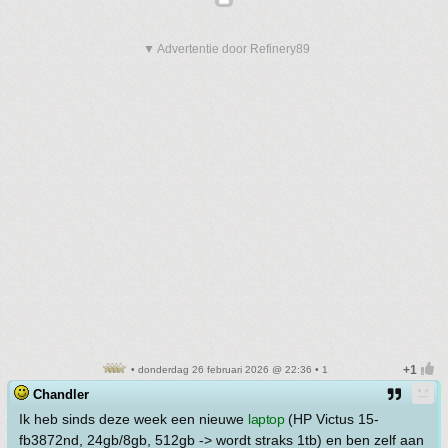
▼ Advertentie door Refinery89
• donderdag 26 februari 2026 @ 22:36 • 1
Chandler
Ik heb sinds deze week een nieuwe
laptop
(HP Victus 15-
fb3872nd, 24gb/8gb, 512gb -> wordt straks 1tb) en ben zelf aan