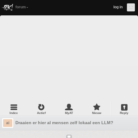
forum
log in
Index
Actief
MyAT
Nieuw
Reply
Draaien er hier al mensen zelf lokaal een LLM?
ai