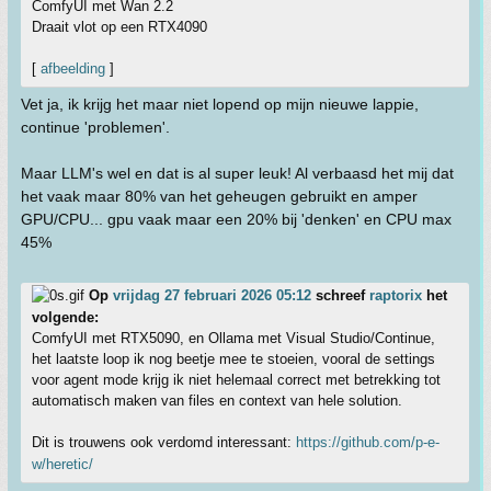
ComfyUI met Wan 2.2
Draait vlot op een RTX4090
[
afbeelding
]
Vet ja, ik krijg het maar niet lopend op mijn nieuwe lappie,
continue 'problemen'.
Maar LLM's wel en dat is al super leuk! Al verbaasd het mij dat
het vaak maar 80% van het geheugen gebruikt en amper
GPU/CPU... gpu vaak maar een 20% bij 'denken' en CPU max
45%
Op
vrijdag 27 februari 2026 05:12
schreef
raptorix
het
volgende:
ComfyUI met RTX5090, en Ollama met Visual Studio/Continue,
het laatste loop ik nog beetje mee te stoeien, vooral de settings
voor agent mode krijg ik niet helemaal correct met betrekking tot
automatisch maken van files en context van hele solution.
Dit is trouwens ook verdomd interessant:
https://github.com/p-e-
w/heretic/