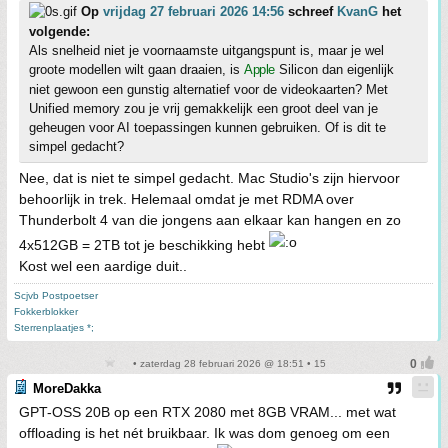
Op
vrijdag 27 februari 2026 14:56
schreef
KvanG
het
volgende:
Als snelheid niet je voornaamste uitgangspunt is, maar je wel
groote modellen wilt gaan draaien, is
Apple
Silicon dan eigenlijk
niet gewoon een gunstig alternatief voor de videokaarten? Met
Unified memory zou je vrij gemakkelijk een groot deel van je
geheugen voor AI toepassingen kunnen gebruiken. Of is dit te
simpel gedacht?
Nee, dat is niet te simpel gedacht. Mac Studio's zijn hiervoor
behoorlijk in trek. Helemaal omdat je met RDMA over
Thunderbolt 4 van die jongens aan elkaar kan hangen en zo
4x512GB = 2TB tot je beschikking hebt
Kost wel een aardige duit..
Scjvb Postpoetser
Fokkerblokker
Sterrenplaatjes *;
• zaterdag 28 februari 2026 @ 18:51 • 15
MoreDakka
GPT-OSS 20B op een RTX 2080 met 8GB VRAM... met wat
offloading is het nét bruikbaar. Ik was dom genoeg om een