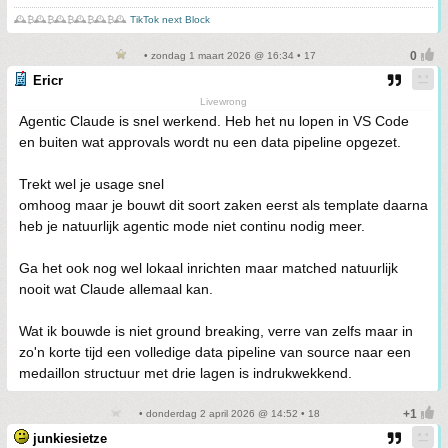
🕰️₿🕰️₿🕰️₿🕰️₿🕰️₿🕰️
TikTok next Block
• zondag 1 maart 2026 @ 16:34 • 17
Ericr
Livewrong
Agentic Claude is snel werkend. Heb het nu lopen in VS Code
en buiten wat approvals wordt nu een data pipeline opgezet.
Trekt wel je usage snel
omhoog maar je bouwt dit soort zaken eerst als template daarna
heb je natuurlijk agentic mode niet continu nodig meer.
Ga het ook nog wel lokaal inrichten maar matched natuurlijk
nooit wat Claude allemaal kan.
Wat ik bouwde is niet ground breaking, verre van zelfs maar in
zo'n korte tijd een volledige data pipeline van source naar een
medaillon structuur met drie lagen is indrukwekkend.
• donderdag 2 april 2026 @ 14:52 • 18
junkiesietze