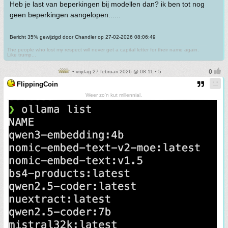
Heb je last van beperkingen bij modellen dan? ik ben tot nog
geen beperkingen aangelopen......
Bericht 35% gewijzigd door Chandler op 27-02-2026 08:06:49
The people who lost my respect will never get a capital letter for their name again.
Like trump...
• vrijdag 27 februari 2026 @ 08:11 • 5
FlippingCoin
Weer zo'n kut millennial.