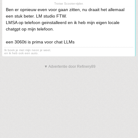
Trotse Scooter-rijder.
Ben er opnieuw even voor gaan zitten, nu draait het allemaal
een stuk beter. LM studio FTW.
LMSA op telefoon geinstalleerd en ik heb mijn eigen locale
chatgpt op mijn telefoon.
een 3060ti is prima voor chat LLMs
Ik boek je met mijn neon je weet.
en ik heb ook een auto.
▼ Advertentie door Refinery89