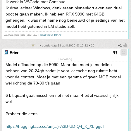
Ik werk in VSCode met Continue.
Ik draai echter Windows, denk eraan binnenkort even een dual
boot te gaan maken. Ik heb een RTX 5090 met 64GB
geheugen, ik was met name nog benieuwd of je settings van het
model hebt getuned in LM studio zelf.
🕰️₿🕰️₿🕰️₿🕰️₿🕰️₿🕰️
TikTok next Block
• donderdag 23 april 2026 @ 15:22 • 26
Ericr
Livewrong
Model offloaden op die 5090. Maar dan moet je modellen
hebben van 20-24gb zodat je voor kv cache nog ruimte hebt
voor de context. Moet je met een gemma of qwen MOE model
wel richting de 70-80 t/s gaan
6 bit quant gaat misschien net niet maar 4 bit xl waarschijnlijk
wel
Probeer die eens
https://huggingface.co/un(...)-A3B-UD-Q4_K_XL.gguf