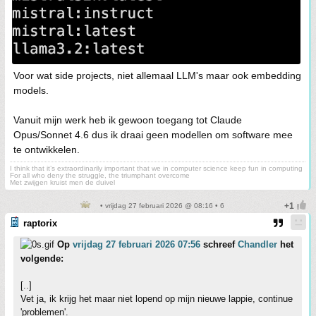
Voor wat side projects, niet allemaal LLM's maar ook embedding
models.
Vanuit mijn werk heb ik gewoon toegang tot Claude
Opus/Sonnet 4.6 dus ik draai geen modellen om software mee
te ontwikkelen.
I think that it’s extraordinarily important that we in computer science keep fun in computing
For all who deny the struggle, the triumphant overcome
Met zwijgen kruist men de duivel
• vrijdag 27 februari 2026 @ 08:16 • 6
raptorix
Op
vrijdag 27 februari 2026 07:56
schreef
Chandler
het
volgende:
[..]
Vet ja, ik krijg het maar niet lopend op mijn nieuwe lappie, continue
'problemen'.