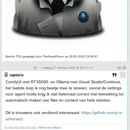
Bericht 75% gewijzigd door TheFreshPrince op 26-02-2026 23:06:57
• vrijdag 27 februari 2026 @ 05:12 • 3
raptorix
ComfyUI met RTX5090, en Ollama met Visual Studio/Continue,
het laatste loop ik nog beetje mee te stoeien, vooral de settings
voor agent mode krijg ik niet helemaal correct met betrekking tot
automatisch maken van files en context van hele solution.
Dit is trouwens ook verdomd interessant:
https://github.com/p-e-
w/heretic/
🕰️₿🕰️₿🕰️₿🕰️₿🕰️₿🕰️
TikTok next Block