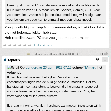
Denk op dit moment 1 van de weinige modellen die redelijk in de
buurt komen van SOTA modellen als Sonnet, Gemini, GPT. Voor
zeer complexe zaken heb je een cloud model nog wel nodig maar
voor boilerplate code kan je prima af met een lokaal model.
Zou je wellicht je settings/setup kunnen delen, ik had idee dat ik
die niet helemaal lekker heb staan.
Heb redelijke zware PC dus zou goed moeten draaien.
🕰️₿🕰️₿🕰️₿🕰️₿🕰️₿🕰️
TikTok next Block
• donderdag 23 april 2026 @ 13:46 • 23
raptorix
Op
donderdag 23 april 2026 07:13
schreef
TAmaru
het
volgende:
Ik ben hier wel naar aan het kijken. Vooral ivm de
contentbeperkingen van de huidige online AI modellen. Het zou
handiger zijn een assistent te bouwen die helemaal is toegerust
voor de taken die ik hem wil geven, zonder censuur. Plus, het
zorgt voor een stukje extra privacy.
Ik vraag mij wel af wat ik in hardware zal moeten investeren wil ik
zo'n model soepeltjes kunnen draaien op een thuisserver.