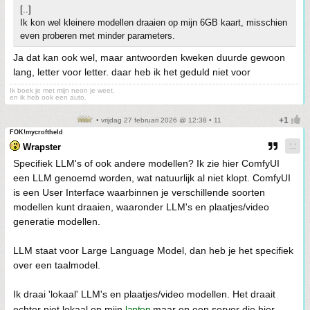
[..]
Ik kon wel kleinere modellen draaien op mijn 6GB kaart, misschien
even proberen met minder parameters.
Ja dat kan ook wel, maar antwoorden kweken duurde gewoon
lang, letter voor letter. daar heb ik het geduld niet voor
Ik boek je met mijn neon je weet.
en ik heb ook een auto.
• vrijdag 27 februari 2026 @ 12:38 • 11
FOK!mycroftheld
Wrapster
Specifiek LLM's of ook andere modellen? Ik zie hier ComfyUI
een LLM genoemd worden, wat natuurlijk al niet klopt. ComfyUI
is een User Interface waarbinnen je verschillende soorten
modellen kunt draaien, waaronder LLM's en plaatjes/video
generatie modellen.
LLM staat voor Large Language Model, dan heb je het specifiek
over een taalmodel.
Ik draai 'lokaal' LLM's en plaatjes/video modellen. Het draait
echter niet lokaal op mijn
laptop
maar op een server die hier