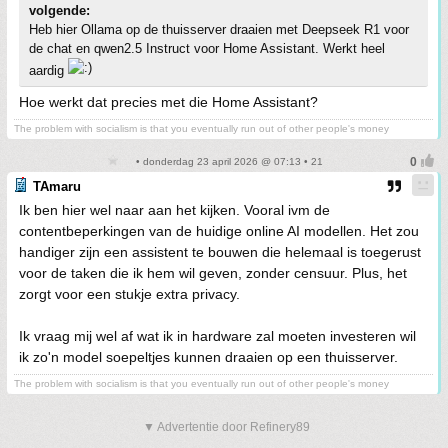
volgende:
Heb hier Ollama op de thuisserver draaien met Deepseek R1 voor
de chat en qwen2.5 Instruct voor Home Assistant. Werkt heel
aardig
Hoe werkt dat precies met die Home Assistant?
The problem with socialism is that you eventually run out of other people's money
• donderdag 23 april 2026 @ 07:13 • 21
TAmaru
Ik ben hier wel naar aan het kijken. Vooral ivm de
contentbeperkingen van de huidige online AI modellen. Het zou
handiger zijn een assistent te bouwen die helemaal is toegerust
voor de taken die ik hem wil geven, zonder censuur. Plus, het
zorgt voor een stukje extra privacy.
Ik vraag mij wel af wat ik in hardware zal moeten investeren wil
ik zo'n model soepeltjes kunnen draaien op een thuisserver.
The problem with socialism is that you eventually run out of other people's money
▼ Advertentie door Refinery89