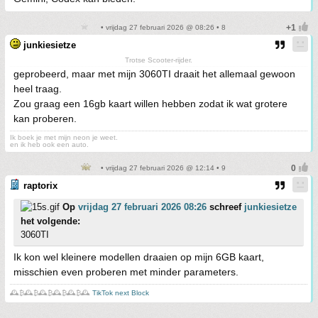
• vrijdag 27 februari 2026 @ 08:26 • 8
junkiesietze
Trotse Scooter-rijder.
geprobeerd, maar met mijn 3060TI draait het allemaal gewoon
heel traag.
Zou graag een 16gb kaart willen hebben zodat ik wat grotere
kan proberen.
Ik boek je met mijn neon je weet.
en ik heb ook een auto.
• vrijdag 27 februari 2026 @ 12:14 • 9
raptorix
Op
vrijdag 27 februari 2026 08:26
schreef
junkiesietze
het volgende:
3060TI
Ik kon wel kleinere modellen draaien op mijn 6GB kaart,
misschien even proberen met minder parameters.
🕰️₿🕰️₿🕰️₿🕰️₿🕰️₿🕰️
TikTok next Block