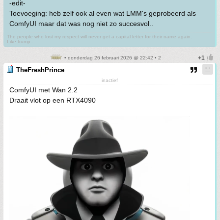
-edit-
Toevoeging: heb zelf ook al even wat LMM's geprobeerd als
ComfyUI maar dat was nog niet zo succesvol..
The people who lost my respect will never get a capital letter for their name again.
Like trump...
• donderdag 26 februari 2026 @ 22:42 • 2
TheFreshPrince
inactief
ComfyUI met Wan 2.2
Draait vlot op een RTX4090