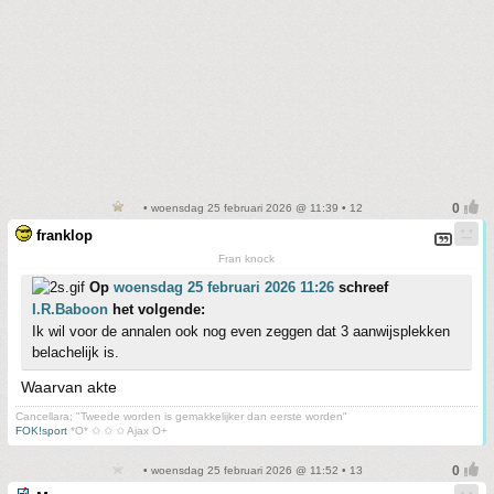
• woensdag 25 februari 2026 @ 11:39 • 12
franklop
Fran knock
Op
woensdag 25 februari 2026 11:26
schreef
I.R.Baboon
het volgende:
Ik wil voor de annalen ook nog even zeggen dat 3 aanwijsplekken
belachelijk is.
Waarvan akte
Cancellara; "Tweede worden is gemakkelijker dan eerste worden"
FOK!sport
*O* ✩ ✩ ✩ Ajax O+
• woensdag 25 februari 2026 @ 11:52 • 13