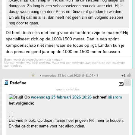
Okay, maar dan snap ik niet dat Nuis na dit seizoen nog langer wil
doorgaan. Zo lang is een schaatsseizoen nou ook weer niet. Hij is
dus gewoon bang om door Prins en Diniz eraf gereden te worden.
En als hij dat nu al is, dan heeft het geen zin om volgend seizoen
nog door te gaan.
Dit heeft toch niks met bang voor die anderen zijn te maken? Hij
specialiseert zich op de 1000/1500 meter. Dan is een sprint
kampioenschap niet meer waar de focus op ligt. En dan kun je
dus prima volgend jaar op de 1000 en 1500 meter focussen.
Buren wordt doorgeschoven naar morgen
Mensen vinden wel héél snel iets. Vaak met een minimum aan kennis en een maximum
aan oordeel.
• woensdag 25 februari 2026 @ 11:07 • 8
Redefine
Ignorance is bliss
Op
woensdag 25 februari 2026 10:26
schreef
Idisrom
het volgende:
[..]
Dat vind ik ook. Op deze manier hoef je geen NK meer te houden.
En dat geldt met name voor het all-rounden.