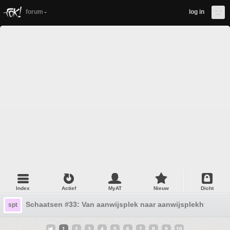
forum
log in
Index
Actief
MyAT
Nieuw
Dicht
Schaatsen #33: Van aanwijsplek naar aanwijsplekhttps:/
spt
1
2
3
4
5
6
7
8
9
10