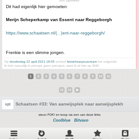
Ach Djurmeen
Dit had eigenlijk hier gemoeten:
Merijn Scheperkamp van Essent naar Reggeborgh
https://www.schaatsen.nl/(...)ent-naar-reggeborgh/
Frenkie is een slimme jongen.
Op
donderdag 22 april 2021 18:05
schreef
letmehearyouscream
het volgende:
Ik heb natuurlijk in principe geen principes, want ik zit hier op SHO.
1
2
3
4
5
6
7
8
9
10
11
12
13
Schaatsen #33: Van aanwijsplek naar aanwijsplekhttps:/
spt
steun FOK! en koop via een van deze links
Coolblue
Bitvavo