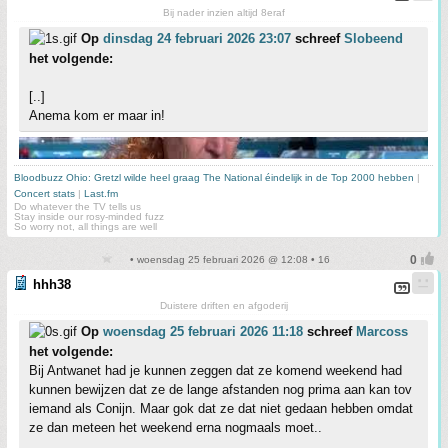
Bij nader inzien altijd 8eraf
Op
dinsdag 24 februari 2026 23:07
schreef
Slobeend
het volgende:
[..]
Anema kom er maar in!
Bloodbuzz Ohio: Gretzl wilde heel graag The National éindelijk in de Top 2000 hebben
|
Concert stats
|
Last.fm
Do whatever the TV tells us
Stay inside our rosy-minded fuzz
So worry not, all things are well
• woensdag 25 februari 2026 @ 12:08 • 16
hhh38
Duistere driften en afgoderij
Op
woensdag 25 februari 2026 11:18
schreef
Marcoss
het volgende:
Bij Antwanet had je kunnen zeggen dat ze komend weekend had
kunnen bewijzen dat ze de lange afstanden nog prima aan kan tov
iemand als Conijn. Maar gok dat ze dat niet gedaan hebben omdat
ze dan meteen het weekend erna nogmaals moet..