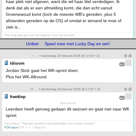
haar plek niet afgeven, want die wil haar titel verdedigen. Ik
denk dat als er een afmelding komt, die dan echt vanuit
Groenewoud komt (toch de meeste WB's gereden, plus 5
afstanden gereden op de OS) of omdat er iemand te moe of
ziek is...
The only way you can be original, is to be yourself.
Unibet
Speel mee met Lucky Day en win!
• woensdag 25 februari 2026 @ 17:42 • 21
Idisrom
Jordan Stolz gaat het WK-sprint doen.
Plus het WK-Allround.
• donderdag 26 februari 2026 @ 17:57 • 22
franklop
Fran knock
Leerdam heeft genoeg gedaan dit seizoen en gaat niet naar WK
sprint
Cancellara; "Tweede worden is gemakkelijker dan eerste worden"
FOK!sport
*O* ✩ ✩ ✩ Ajax O+