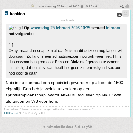
• woensdag 25 februari 2026 @ 10:36 • 6
franklop
Fran knock
Op
woensdag 25 februari 2026 10:35
schreef
Idisrom
het volgende:
[..]
Okay, maar dan snap ik niet dat Nuis na dit seizoen nog langer wil
doorgaan. Zo lang is een schaatsseizoen nou ook weer niet. Hij is
dus gewoon bang om door Prins en Diniz eraf gereden te worden.
En als hij dat nu al is, dan heeft het geen zin om volgend seizoen
nog door te gaan.
Nuis is nu eenmaal een specialist geworden op alleen de 1500
eigenlijk. Dan heb je weinig te zoeken op een
sprintkampioenschap. Wordt enkel nu focussen op NK/EK/WK
afstanden en WB voor hem.
Cancellara; "Tweede worden is gemakkelijker dan eerste worden"
FOK!sport
*O* ✩ ✩ ✩ Ajax O+
▼ Advertentie door Refinery89