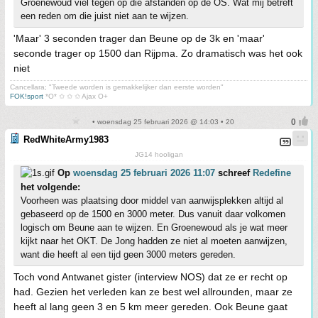
Groenewoud viel tegen op die afstanden op de OS. Wat mij betreft
een reden om die juist niet aan te wijzen.
'Maar' 3 seconden trager dan Beune op de 3k en 'maar'
seconde trager op 1500 dan Rijpma. Zo dramatisch was het ook
niet
Cancellara; "Tweede worden is gemakkelijker dan eerste worden"
FOK!sport
*O* ✩ ✩ ✩ Ajax O+
• woensdag 25 februari 2026 @ 14:03 • 20
RedWhiteArmy1983
JG14 hooligan
Op
woensdag 25 februari 2026 11:07
schreef
Redefine
het volgende:
Voorheen was plaatsing door middel van aanwijsplekken altijd al
gebaseerd op de 1500 en 3000 meter. Dus vanuit daar volkomen
logisch om Beune aan te wijzen. En Groenewoud als je wat meer
kijkt naar het OKT. De Jong hadden ze niet al moeten aanwijzen,
want die heeft al een tijd geen 3000 meters gereden.
Toch vond Antwanet gister (interview NOS) dat ze er recht op
had. Gezien het verleden kan ze best wel allrounden, maar ze
heeft al lang geen 3 en 5 km meer gereden. Ook Beune gaat