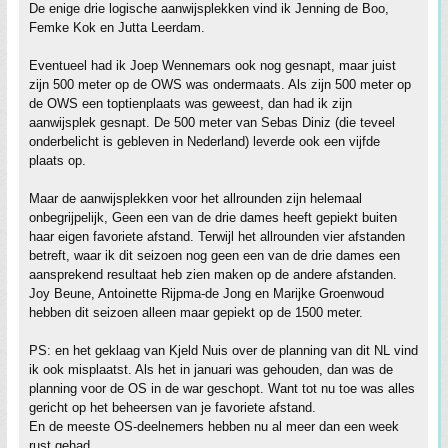
De enige drie logische aanwijsplekken vind ik Jenning de Boo,
Femke Kok en Jutta Leerdam.
Eventueel had ik Joep Wennemars ook nog gesnapt, maar juist
zijn 500 meter op de OWS was ondermaats. Als zijn 500 meter op
de OWS een toptienplaats was geweest, dan had ik zijn
aanwijsplek gesnapt. De 500 meter van Sebas Diniz (die teveel
onderbelicht is gebleven in Nederland) leverde ook een vijfde
plaats op.
Maar de aanwijsplekken voor het allrounden zijn helemaal
onbegrijpelijk, Geen een van de drie dames heeft gepiekt buiten
haar eigen favoriete afstand. Terwijl het allrounden vier afstanden
betreft, waar ik dit seizoen nog geen een van de drie dames een
aansprekend resultaat heb zien maken op de andere afstanden.
Joy Beune, Antoinette Rijpma-de Jong en Marijke Groenwoud
hebben dit seizoen alleen maar gepiekt op de 1500 meter.
PS: en het geklaag van Kjeld Nuis over de planning van dit NL vind
ik ook misplaatst. Als het in januari was gehouden, dan was de
planning voor de OS in de war geschopt. Want tot nu toe was alles
gericht op het beheersen van je favoriete afstand.
En de meeste OS-deelnemers hebben nu al meer dan een week
rust gehad.