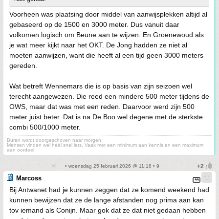
Voorheen was plaatsing door middel van aanwijsplekken altijd al
gebaseerd op de 1500 en 3000 meter. Dus vanuit daar
volkomen logisch om Beune aan te wijzen. En Groenewoud als
je wat meer kijkt naar het OKT. De Jong hadden ze niet al
moeten aanwijzen, want die heeft al een tijd geen 3000 meters
gereden.
Wat betreft Wennemars die is op basis van zijn seizoen wel
terecht aangewezen. Die reed een mindere 500 meter tijdens de
OWS, maar dat was met een reden. Daarvoor werd zijn 500
meter juist beter. Dat is na De Boo wel degene met de sterkste
combi 500/1000 meter.
Buren wordt doorgeschoven naar morgen
Mensen vinden wel héél snel iets. Vaak met een minimum aan kennis en een maximum
aan oordeel.
• woensdag 25 februari 2026 @ 11:18 • 9
Marcoss
Bij Antwanet had je kunnen zeggen dat ze komend weekend had
kunnen bewijzen dat ze de lange afstanden nog prima aan kan
tov iemand als Conijn. Maar gok dat ze dat niet gedaan hebben