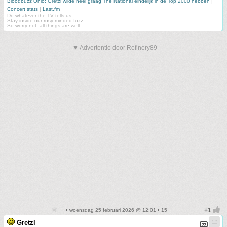
Bloodbuzz Ohio: Gretzl wilde heel graag The National éindelijk in de Top 2000 hebben
|
Concert stats
|
Last.fm
Do whatever the TV tells us
Stay inside our rosy-minded fuzz
So worry not, all things are well
▼ Advertentie door Refinery89
• woensdag 25 februari 2026 @ 12:01 • 15
Gretzl