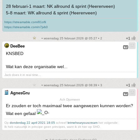
28 februari-1 maart: NK allround & sprint (Heerenveen)
5-8 maart: WK allround & sprint (Heerenveen)
https://streamable.com/81ofli
https://streamable.com/n7jvb0
• woensdag 25 februari 2026 @ 05:27 • 2
DeeBee
KNSBED
Wat kan deze organisatie wel...
Jack does it in real time...
• woensdag 25 februari 2026 @ 08:39 • 3
AgnesGru
Ach Djurmeen
Er zouden er toch maximaal twee aangewezen kunnen worden?
Wat een gefaal
Op
donderdag 22 april 2021 18:05
schreef
letmehearyouscream
het volgende:
Ik heb natuurlijk in principe geen principes, want ik zit hier op SHO.