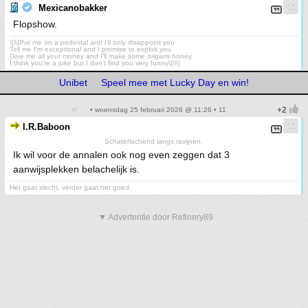
Mexicanobakker
Flopshow.
\[i\]Put me on a pedestal and I'll only disappoint you
Tell me I'm exceptional and I promise to exploit you
Give me all your money and I'll make some origami honey
I think you're a joke but I don't find you very funny\[/i\]
Unibet
Speel mee met Lucky Day en win!
• woensdag 25 februari 2026 @ 11:26 • 11
I.R.Baboon
Schaterlachend langs ravijnen.
Ik wil voor de annalen ook nog even zeggen dat 3
aanwijsplekken belachelijk is.
Het gaat slecht, verder gaat het goed.
▼ Advertentie door Refinery89