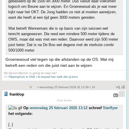
gebaseerd op de 1500 en 3000 meter. Dus vanuit daar volkomen
logisch om Beune aan te wijzen. En Groenewoud als je wat meer
kijkt naar het OKT. De Jong hadden ze niet al moeten aanwijzen,
want die heeft al een tijd geen 3000 meters gereden.
Wat betreft Wennemars die is op basis van zijn seizoen wel
terecht aangewezen. Die reed een mindere 500 meter tijdens de
OWS, maar dat was met een reden. Daarvoor werd zijn 500 meter
juist beter. Dat is na De Boo wel degene met de sterkste combi
500/1000 meter.
Groenewoud viel tegen op die afstanden op de OS. Wat mij
betreft een reden om die juist niet aan te wijzen.
No Dyson Barrier is going to stop me!
UI:
FlippingCoin in ONZ / Ik bepaal hier welk dier jij bent
• woensdag 25 februari 2026 @ 13:39 • 19
franklop
Fran knock
Op
woensdag 25 februari 2026 13:12
schreef
Starflyer
het volgende:
[..]