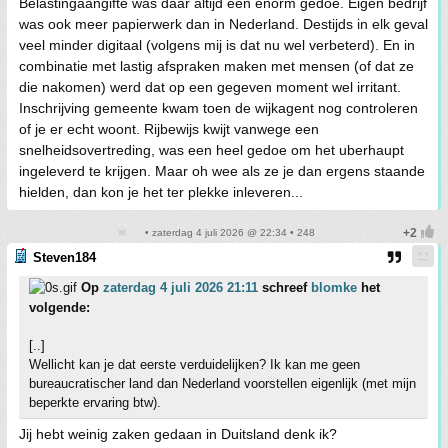
Belastingaangifte was daar altijd een enorm gedoe. Eigen bedrijf
was ook meer papierwerk dan in Nederland. Destijds in elk geval
veel minder digitaal (volgens mij is dat nu wel verbeterd). En in
combinatie met lastig afspraken maken met mensen (of dat ze
die nakomen) werd dat op een gegeven moment wel irritant.
Inschrijving gemeente kwam toen de wijkagent nog controleren
of je er echt woont. Rijbewijs kwijt vanwege een
snelheidsovertreding, was een heel gedoe om het uberhaupt
ingeleverd te krijgen. Maar oh wee als ze je dan ergens staande
hielden, dan kon je het ter plekke inleveren...
• zaterdag 4 juli 2026 @ 22:34 • 248
Steven184
Op
zaterdag 4 juli 2026 21:11
schreef
blomke
het
volgende:
[..]
Wellicht kan je dat eerste verduidelijken? Ik kan me geen
bureaucratischer land dan Nederland voorstellen eigenlijk (met mijn
beperkte ervaring btw).
Jij hebt weinig zaken gedaan in Duitsland denk ik?