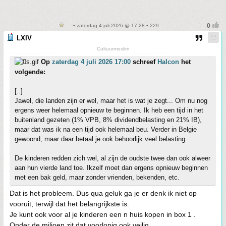
• zaterdag 4 juli 2026 @ 17:28 • 229
LXIV
Cultuurmoslim
Op
zaterdag 4 juli 2026 17:00
schreef
Halcon
het
volgende:
[..]
Jawel, die landen zijn er wel, maar het is wat je zegt... Om nu nog
ergens weer helemaal opnieuw te beginnen. Ik heb een tijd in het
buitenland gezeten (1% VPB, 8% dividendbelasting en 21% IB),
maar dat was ik na een tijd ook helemaal beu. Verder in Belgie
gewoond, maar daar betaal je ook behoorlijk veel belasting.
De kinderen redden zich wel, al zijn de oudste twee dan ook alweer
aan hun vierde land toe. Ikzelf moet dan ergens opnieuw beginnen
met een bak geld, maar zonder vrienden, bekenden, etc.
Dat is het probleem. Dus qua geluk ga je er denk ik niet op
vooruit, terwijl dat het belangrijkste is.
Je kunt ook voor al je kinderen een n huis kopen in box 1 .
Onder de miljoen zit dat voorlopig ook veilig