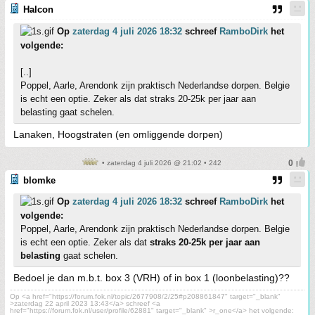
Halcon
Op
zaterdag 4 juli 2026 18:32
schreef
RamboDirk
het
volgende:
[..]
Poppel, Aarle, Arendonk zijn praktisch Nederlandse dorpen. Belgie
is echt een optie. Zeker als dat straks 20-25k per jaar aan
belasting gaat schelen.
Lanaken, Hoogstraten (en omliggende dorpen)
• zaterdag 4 juli 2026 @ 21:02 • 242
blomke
Op
zaterdag 4 juli 2026 18:32
schreef
RamboDirk
het
volgende:
Poppel, Aarle, Arendonk zijn praktisch Nederlandse dorpen. Belgie
is echt een optie. Zeker als dat
straks 20-25k per jaar aan
belasting
gaat schelen.
Bedoel je dan m.b.t. box 3 (VRH) of in box 1 (loonbelasting)??
Op <a href="https://forum.fok.nl/topic/2677908/2/25#p208861847" target="_blank"
>zaterdag 22 april 2023 13:43</a> schreef <a
href="https://forum.fok.nl/user/profile/62881" target="_blank" >r_one</a> het volgende: