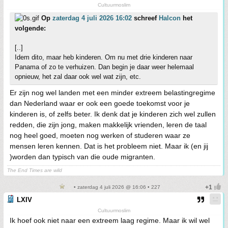
Cultuurmoslim
Op
zaterdag 4 juli 2026 16:02
schreef
Halcon
het
volgende:
[..]
Idem dito, maar heb kinderen. Om nu met drie kinderen naar
Panama of zo te verhuizen. Dan begin je daar weer helemaal
opnieuw, het zal daar ook wel wat zijn, etc.
Er zijn nog wel landen met een minder extreem belastingregime
dan Nederland waar er ook een goede toekomst voor je
kinderen is, of zelfs beter. Ik denk dat je kinderen zich wel zullen
redden, die zijn jong, maken makkelijk vrienden, leren de taal
nog heel goed, moeten nog werken of studeren waar ze
mensen leren kennen. Dat is het probleem niet. Maar ik (en jij
)worden dan typisch van die oude migranten.
The End Times are wild
• zaterdag 4 juli 2026 @ 16:06 • 227
LXIV
Cultuurmoslim
Ik hoef ook niet naar een extreem laag regime. Maar ik wil wel