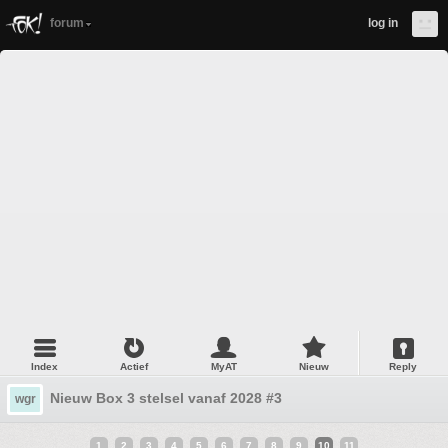
forum
log in
Index
Actief
MyAT
Nieuw
Reply
Nieuw Box 3 stelsel vanaf 2028 #3
wgr
1
2
3
4
5
6
7
8
9
10
11