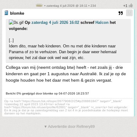
• zaterdag 4 juli 2026 @ 18:11 • 234
blomke
Op
zaterdag 4 juli 2026 16:02
schreef
Halcon
het
volgende:
[..]
Idem dito, maar heb kinderen. Om nu met drie kinderen naar
Panama of zo te verhuizen. Dan begin je daar weer helemaal
opnieuw, het zal daar ook wel wat zijn, etc.
Collega van mij (neemt ontslag btw) heeft - net zoals jij - drie
kinderen en gaat per 1 augustus naar Australië. Ik zal je op de
hoogte houden hoe het daar met hem & gezin vergaat.
Bericht 0% gewijzigd door blomke op 04-07-2026 18:23:57
Op <a href="https://forum.fok.nl/topic/2677908/2/25#p208861847" target="_blank"
>zaterdag 22 april 2023 13:43</a> schreef <a
href="https://forum.fok.nl/user/profile/62881" target="_blank" >r_one</a> het volgende:
En ik zeg je dat je op zaterdagmiddag van 2 tot 4 in je poedelnaakie de horlepiep moet
dansen op het marktplein.
▼ Advertentie door Refinery89