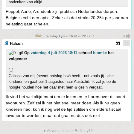
nadenken kan altijd.
Poppel, Aarle, Arendonk zijn praktisch Nederlandse dorpen.
Belgie is echt een optie. Zeker als dat straks 20-25k per jaar aan
belasting gaat schelen.
• zaterdag 4 juli 2026 @ 20:22 • 237
Halcon
Op
zaterdag 4 juli 2026 18:11
schreef
blomke
het
volgende:
[..]
Collega van mij (neemt ontslag btw) heeft - net zoals jij - drie
kinderen en gaat per 1 augustus naar Australië. Ik zal je op de
hoogte houden hoe het daar met hem & gezin vergaat.
Ik vind het wel altijd mooi om te lezen en te horen over dit soort
avonturen. Zelf zal ik het niet snel meer doen. Als ik nu geen
kinderen had, kon ik nog wel de tijd splitsen om elders fiscaal
inwoner te worden, maar dat gaat nu dus ook niet.
▼ Advertentie door Refinery89