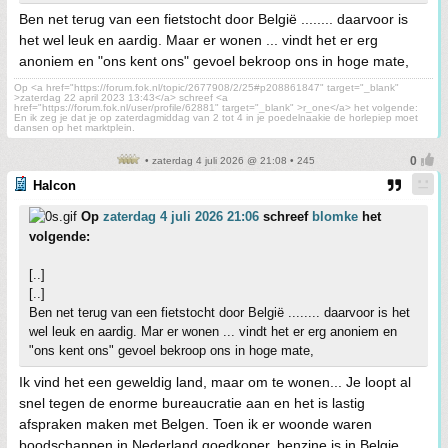
Ben net terug van een fietstocht door België ........ daarvoor is
het wel leuk en aardig. Maar er wonen ... vindt het er erg
anoniem en "ons kent ons" gevoel bekroop ons in hoge mate,
Op <a href="https://forum.fok.nl/topic/2677908/2/25#p208861847" target="_blank"
>zaterdag 22 april 2023 13:43</a> schreef <a
href="https://forum.fok.nl/user/profile/62881" target="_blank" >r_one</a> het volgende:
En ik zeg je dat je op zaterdagmiddag van 2 tot 4 in je poedelnaakie de horlepiep moet
dansen op het marktplein.
• zaterdag 4 juli 2026 @ 21:08 • 245
Halcon
Op
zaterdag 4 juli 2026 21:06
schreef
blomke
het
volgende:
[..]
[..]
Ben net terug van een fietstocht door België ........ daarvoor is het
wel leuk en aardig. Mar er wonen ... vindt het er erg anoniem en
"ons kent ons" gevoel bekroop ons in hoge mate,
Ik vind het een geweldig land, maar om te wonen... Je loopt al
snel tegen de enorme bureaucratie aan en het is lastig
afspraken maken met Belgen. Toen ik er woonde waren
boodschappen in Nederland goedkoper, benzine is in Belgie