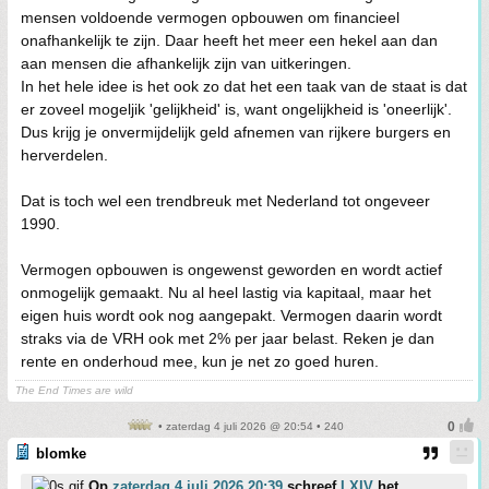
mensen voldoende vermogen opbouwen om financieel
onafhankelijk te zijn. Daar heeft het meer een hekel aan dan
aan mensen die afhankelijk zijn van uitkeringen.
In het hele idee is het ook zo dat het een taak van de staat is dat
er zoveel mogeljik 'gelijkheid' is, want ongelijkheid is 'oneerlijk'.
Dus krijg je onvermijdelijk geld afnemen van rijkere burgers en
herverdelen.
Dat is toch wel een trendbreuk met Nederland tot ongeveer
1990.
Vermogen opbouwen is ongewenst geworden en wordt actief
onmogelijk gemaakt. Nu al heel lastig via kapitaal, maar het
eigen huis wordt ook nog aangepakt. Vermogen daarin wordt
straks via de VRH ook met 2% per jaar belast. Reken je dan
rente en onderhoud mee, kun je net zo goed huren.
The End Times are wild
• zaterdag 4 juli 2026 @ 20:54 • 240
blomke
Op
zaterdag 4 juli 2026 20:39
schreef
LXIV
het