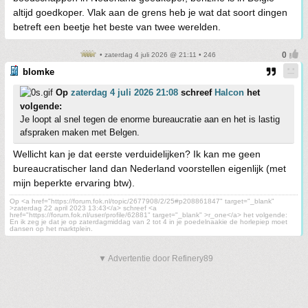
altijd goedkoper. Vlak aan de grens heb je wat dat soort dingen
betreft een beetje het beste van twee werelden.
• zaterdag 4 juli 2026 @ 21:11 • 246
blomke
Op
zaterdag 4 juli 2026 21:08
schreef
Halcon
het
volgende:
Je loopt al snel tegen de enorme bureaucratie aan en het is lastig
afspraken maken met Belgen.
Wellicht kan je dat eerste verduidelijken? Ik kan me geen
bureaucratischer land dan Nederland voorstellen eigenlijk (met
mijn beperkte ervaring btw).
Op <a href="https://forum.fok.nl/topic/2677908/2/25#p208861847" target="_blank"
>zaterdag 22 april 2023 13:43</a> schreef <a
href="https://forum.fok.nl/user/profile/62881" target="_blank" >r_one</a> het volgende:
En ik zeg je dat je op zaterdagmiddag van 2 tot 4 in je poedelnaakie de horlepiep moet
dansen op het marktplein.
▼ Advertentie door Refinery89