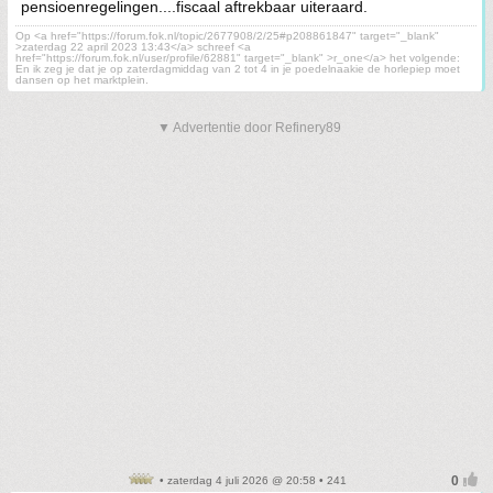
pensioenregelingen....fiscaal aftrekbaar uiteraard.
Op <a href="https://forum.fok.nl/topic/2677908/2/25#p208861847" target="_blank"
>zaterdag 22 april 2023 13:43</a> schreef <a
href="https://forum.fok.nl/user/profile/62881" target="_blank" >r_one</a> het volgende:
En ik zeg je dat je op zaterdagmiddag van 2 tot 4 in je poedelnaakie de horlepiep moet
dansen op het marktplein.
▼ Advertentie door Refinery89
• zaterdag 4 juli 2026 @ 20:58 • 241