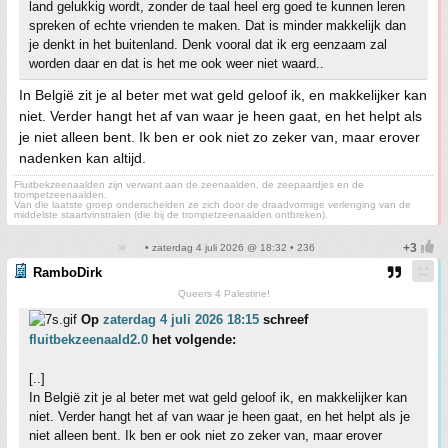
land gelukkig wordt, zonder de taal heel erg goed te kunnen leren
spreken of echte vrienden te maken. Dat is minder makkelijk dan
je denkt in het buitenland. Denk vooral dat ik erg eenzaam zal
worden daar en dat is het me ook weer niet waard..
In België zit je al beter met wat geld geloof ik, en makkelijker kan
niet. Verder hangt het af van waar je heen gaat, en het helpt als
je niet alleen bent. Ik ben er ook niet zo zeker van, maar erover
nadenken kan altijd.
Fluitbekzeenaalden zijn verwant aan de zeenaalden, de zeepaardjes en de
trompetzeenaalden.
Van die laatste groep onderscheiden ze zich door de draadvormige verlenging van de
middelste staartvinstralen (die bij de trompetzeenaalden ontbreken).
• zaterdag 4 juli 2026 @ 18:32 • 236
RamboDirk
Queers 4 Palestine!
Op
zaterdag 4 juli 2026 18:15
schreef
fluitbekzeenaald2.0
het volgende:
[..]
In België zit je al beter met wat geld geloof ik, en makkelijker kan
niet. Verder hangt het af van waar je heen gaat, en het helpt als je
niet alleen bent. Ik ben er ook niet zo zeker van, maar erover