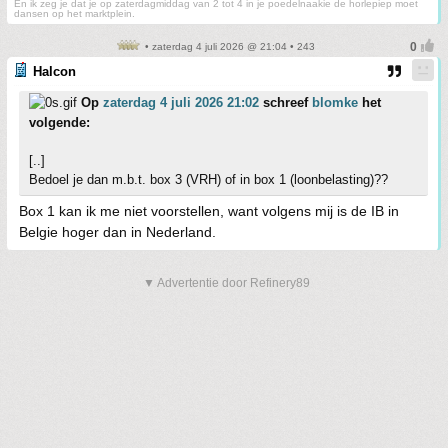
En ik zeg je dat je op zaterdagmiddag van 2 tot 4 in je poedelnaakie de horlepiep moet
dansen op het marktplein.
• zaterdag 4 juli 2026 @ 21:04 • 243
Halcon
Op
zaterdag 4 juli 2026 21:02
schreef
blomke
het
volgende:
[..]
Bedoel je dan m.b.t. box 3 (VRH) of in box 1 (loonbelasting)??
Box 1 kan ik me niet voorstellen, want volgens mij is de IB in
Belgie hoger dan in Nederland.
▼ Advertentie door Refinery89