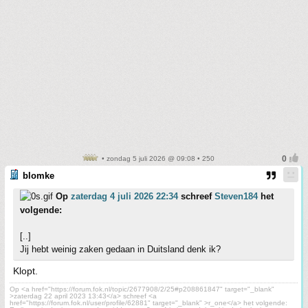
• zondag 5 juli 2026 @ 09:08 • 250
blomke
Op
zaterdag 4 juli 2026 22:34
schreef
Steven184
het
volgende:
[..]
Jij hebt weinig zaken gedaan in Duitsland denk ik?
Klopt.
Op <a href="https://forum.fok.nl/topic/2677908/2/25#p208861847" target="_blank"
>zaterdag 22 april 2023 13:43</a> schreef <a
href="https://forum.fok.nl/user/profile/62881" target="_blank" >r_one</a> het volgende: