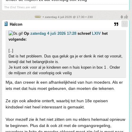
The End Times are wild
• zaterdag 4 juli 2026 @ 17:30 • 230
Halcon
Op
zaterdag 4 juli 2026 17:28
schreef
LXIV
het
volgende:
[..]
Dat is het probleem. Dus qua geluk ga je er denk ik niet op vooruit,
terwijl dat het belangrijkste is.
Je kunt ook voor al je kinderen een n huis kopen in box 1 . Onder
de miljoen zit dat voorlopig ook veilig
Mja, dan creeer ik een afhankelijkheid van hun moeders. Als er
iets met dat huis moet gebeuren, dan moeten die tekenen.
Ze zijn ook alledrie onterft, waarbij tot hun 18e opeisen
kindsdeel niet heel interessant is gemaakt.
Voor mezelf zie ik het niet zitten om nu elders helemaal opnieuw
te beginnen. Plus dat ik ook zit met de omgangsregeling,
waardoor in feite de moeder akkoord moet zijn (of je moet naar