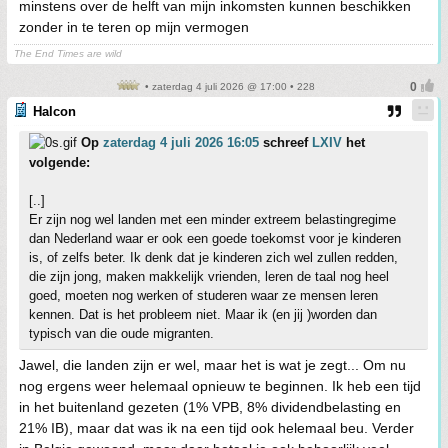
minstens over de helft van mijn inkomsten kunnen beschikken
zonder in te teren op mijn vermogen
The End Times are wild
• zaterdag 4 juli 2026 @ 17:00 • 228
Halcon
Op
zaterdag 4 juli 2026 16:05
schreef
LXIV
het
volgende:
[..]
Er zijn nog wel landen met een minder extreem belastingregime
dan Nederland waar er ook een goede toekomst voor je kinderen
is, of zelfs beter. Ik denk dat je kinderen zich wel zullen redden,
die zijn jong, maken makkelijk vrienden, leren de taal nog heel
goed, moeten nog werken of studeren waar ze mensen leren
kennen. Dat is het probleem niet. Maar ik (en jij )worden dan
typisch van die oude migranten.
Jawel, die landen zijn er wel, maar het is wat je zegt... Om nu
nog ergens weer helemaal opnieuw te beginnen. Ik heb een tijd
in het buitenland gezeten (1% VPB, 8% dividendbelasting en
21% IB), maar dat was ik na een tijd ook helemaal beu. Verder