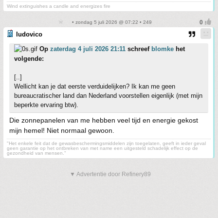
Wind extinguishes a candle and energizes fire
• zondag 5 juli 2026 @ 07:22 • 249
ludovico
Op
zaterdag 4 juli 2026 21:11
schreef
blomke
het
volgende:
[..]
Wellicht kan je dat eerste verduidelijken? Ik kan me geen
bureaucratischer land dan Nederland voorstellen eigenlijk (met mijn
beperkte ervaring btw).
Die zonnepanelen van me hebben veel tijd en energie gekost
mijn hemel! Niet normaal gewoon.
"Het enkele feit dat de gewasbeschermingsmiddelen zijn toegelaten, geeft in ieder geval
geen garantie op het ontbreken van met name een uitgesteld schadelijk effect op de
gezondheid van mensen."
▼ Advertentie door Refinery89