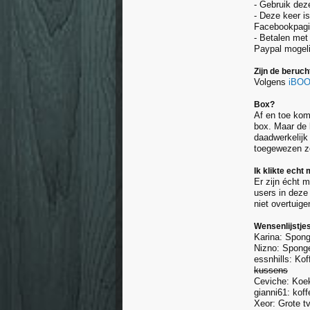
- Gebruik dez
- Deze keer is
Facebookpagin
- Betalen met
Paypal mogeli
Zijn de beruc
Volgens
iBO
Box?
Af en toe kom
box. Maar de b
daadwerkelijk 
toegewezen zod
Ik klikte echt
Er zijn écht 
users in deze
niet overtuig
Wensenlijstje
Karina: Spong
Nizno: Sponge
essnhills: Kof
kussens
Ceviche: Koek
gianni61: koff
Xeor: Grote t