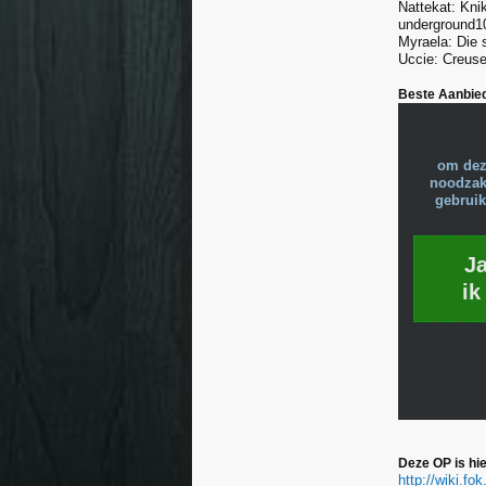
Nattekat: Kn
underground1
Myraela: Die 
Uccie: Creuse
Beste Aanbied
om dez
noodzake
gebruik
J
ik
Deze OP is hie
http://wiki.f