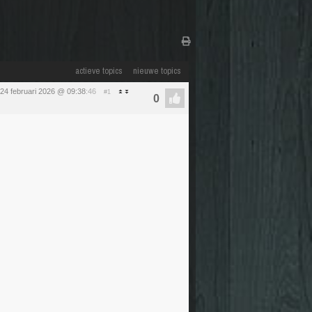
actieve topics
nieuwe topics
24 februari 2026 @ 09:38
:46
#1