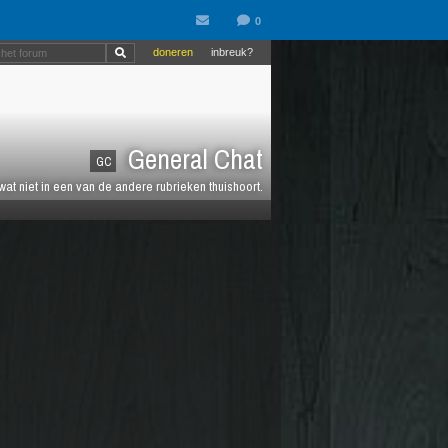
doneren
inbreuk?
General Chat
GC
 wat niet in een van de andere rubrieken thuishoort.