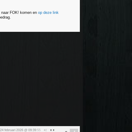
ven naar FOK! komen en
op deze link
bedrag.
24 februari 2026 @ 09:39
:55
#2