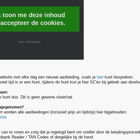
a toon me deze inhoud
 accepteer de cookies.
meer informatie
website met elke dag een nieuwe aanbieding, zoals je
hier
kunt bespreken.
eel tijd is er een hunt, tijdens de hunt kun je hier SC'en bij gebrek aan door
taan:
e hunt dus. Dit is geen gewone slowchat.
langsgekomen?
t worden alle aanbiedingen (inclusief prijs en tijdstip) hier bijgehouden:
enis
e van te voren en zorg dat je ingelogd bent om sneller door de betalingsproced
obank Reader / TAN Codes of dergelijke bij de hand.