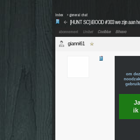
Index
»
general chat
[HUNT SC] iBOOD #303 we zijn aan he
abonnement
Unibet
Coolblue
Bitvavo
gianni61
om dez
noodzake
gebruik
J
ik