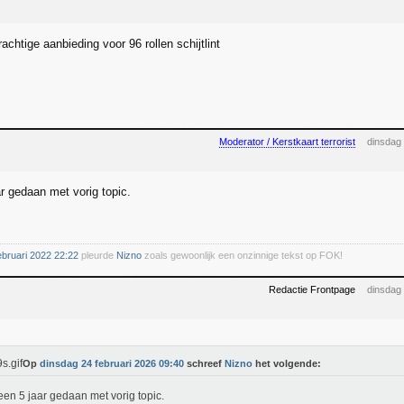
chtige aanbieding voor 96 rollen schijtlint
Moderator / Kerstkaart terrorist
dinsdag 
ar gedaan met vorig topic.
ebruari 2022 22:22
pleurde
Nizno
zoals gewoonlijk een onzinnige tekst op FOK!
Redactie Frontpage
dinsdag 
Op
dinsdag 24 februari 2026 09:40
schreef
Nizno
het volgende:
een 5 jaar gedaan met vorig topic.