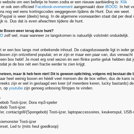
e website om een belletje te horen zodra er een nieuwe aanbieding is:
Klik
 er ook een officieel
Facebook-evenement
aangemaakt door
iBOOD
. In het 
a nog wel eens kortingscodes weggegeven tijdens de Hunt. Dus wie weet.
 Paypal is weer (deels) terug. In de algemene voorwaarden staat dat per deal
jk is. Dus dat is even afwachten tijdens de hunt.
hte Boxen weer terug deze hunt?
OD
zelf wel, maar wanneer ze langskomen is natuurlijk volstrekt onduidelijk.
t er een box langs met onbekende inhoud. De catagoluswaarde ligt in ieder gev
oxen zijn ontzettend populair, en er zijn er maar een paar van, dus verwacht n
een box hebt! Je moet erg snel wezen én een flinke portie geluk hebben dat je 
at je de box nét een fractie eerder te zien krijgt.
 meteen, maar ik heb hem niet! Dit is gewoon oplichting, volgens mij bestaat die 
maar heel weinig boxen en hééél veel mensen die de box willen, dus de kans is 
 reeks zijn er wel in geslaagd een keer (of meerdere keren, lucky bastards) d
en, op
youtube
zijn genoeg unboxing filmpjes te vinden.
s
ebob Tosti-ijzer, Dora mp3-speler
bob Tosti-ijzer.
fer, contactgrill/(Spongebob) Tosti-ijzer, laptopaccessoires, keukenspul, USB-
iemonster Tosti-ijzer
erset, Led tv (mits heul goedkoop)
v