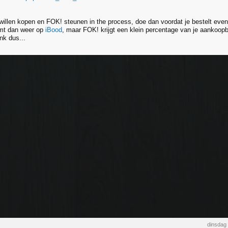
 willen kopen en FOK! steunen in the process, doe dan voordat je bestelt e
omt dan weer op
iBood
, maar FOK! krijgt een klein percentage van je aankoop
ink dus...
dinsdag 