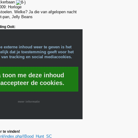
ikkerbaan
009: Horloge
stoelen. Welke? Ja die van afgelopen nacht
t-pan, Jelly Beans
ing Ooit:
e externe inhoud weer te geven is het
lijk dat je toestemming geeft voor het
 van tracking en social mediacookies.
a toon me deze inhoud
 accepteer de cookies.
meer informatie
r te vinden!
ok.nl/index.php/IBood_Hunt_SC