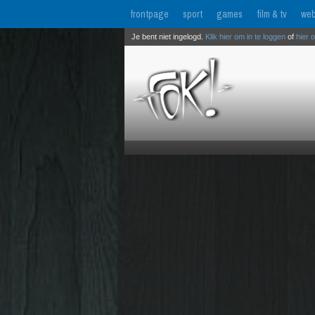
frontpage
sport
games
film & tv
web
Je bent niet ingelogd.
Klik hier om in te loggen
of
hier 