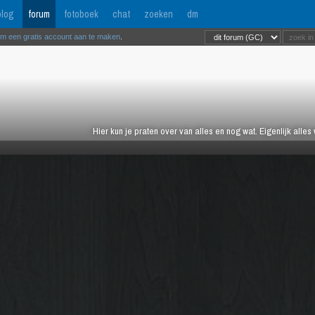
log
forum
fotoboek
chat
zoeken
dm
om een gratis account aan te maken
.
Hier kun je praten over van alles en nog wat. Eigenlijk alles