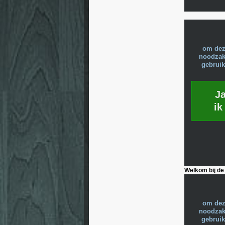
om dez
noodzake
gebruik
J
ik
Welkom bij de
om dez
noodzake
gebruik