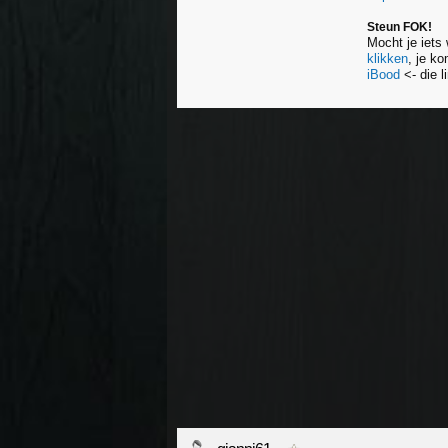
Steun FOK!
Mocht je iets
klikken
, je k
iBood
<- die l