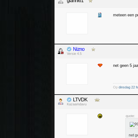
gianni61
meteen een pra
Nizno
Versie 4.5
net geen 5 ja
Op
dinsdag 22 f
LTVDK
Kazaamdavu
quote:
net g