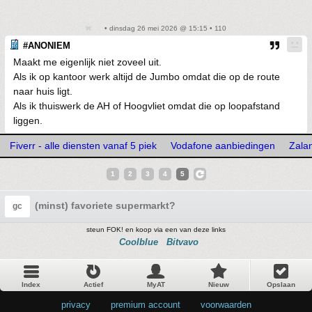
• dinsdag 26 mei 2026 @ 15:15 • 110
#ANONIEM
Maakt me eigenlijk niet zoveel uit.
Als ik op kantoor werk altijd de Jumbo omdat die op de route
naar huis ligt.
Als ik thuiswerk de AH of Hoogvliet omdat die op loopafstand
liggen.
Fiverr - alle diensten vanaf 5 piek
Vodafone aanbiedingen
Zala
1
2
3
4
5
(minst) favoriete supermarkt?
gc
steun FOK! en koop via een van deze links
Coolblue
Bitvavo
Index
Actief
MyAT
Nieuw
Opslaan
privacy
•
premium account
•
voorwaarden