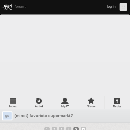
forum
log in
Index
Actief
MyAT
Nieuw
Reply
(minst) favoriete supermarkt?
gc
1
2
3
4
5