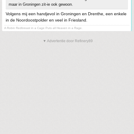
maar in Groningen zit-ie ook gewoon.
Volgens mij een handjevol in Groningen en Drenthe, een enkele
in de Noordoostpolder en veel in Friesland.
A Robin Redbreast in a Cage Puts all Heaven in a Rage.
▼ Advertentie door Refinery89