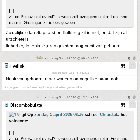
[..]
Zit de Poiesz niet overal? Ik woon zelf overigens niet in Friesland
maar in Groningen zit-ie ook gewoon.
Zuidelijker dan Staphorst en Balkbrug zit ie niet, en dat zijn al
uitschieters.
Ik had er, tot enkele jaren geleden, nog nooit van gehoord.
• zondag 5 april 2026 @ 09:43 • 102
livelink
keek op mijn week ( © DJ11)
Nooit van gehoord, maar wat een onmogelijke naam ook.
Als je goed om je heen kijkt zie je dat alles gekleurd is.
• zondag 5 april 2026 @ 12:24 • 103
Discombobulate
Op
zondag 5 april 2026 08:36
schreef
ChipsZak.
het
volgende:
[..]
Zit de Poiesz niet overal? Ik woon zelf overigens niet in Friesland