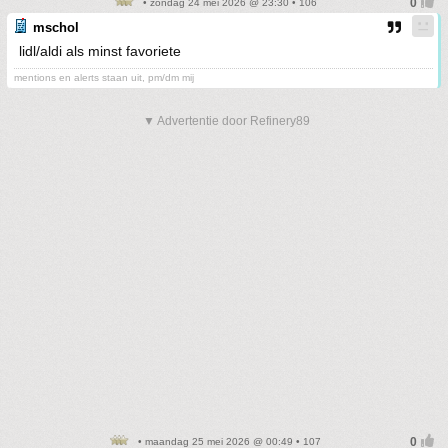
• zondag 24 mei 2026 @ 23:30 • 106
mschol
lidl/aldi als minst favoriete
mentions en alerts staan uit, pm/dm mij
▼ Advertentie door Refinery89
• maandag 25 mei 2026 @ 00:49 • 107