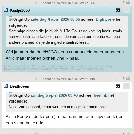
• zondag 24 mei 2026 @ 22:11 • 104
Kaatje2658
Op
zaterdag 4 april 2026 08:56
schreef
Eightyone
het
volgende:
Sommige dingen die je bij de AH To Go uit de koeling haalt, zoals
hun verpakte sandwiches, doen denken aan een creatie van een
andere planeet als je de ingrediëntenlijst leest.
Wel jammer dat de AH2GO geen contant geld meer aanneemt.
Altijd maar moeten pinnen vind ik naar.
Een onderzoek uit 2019 toonde dat 95 procent van de Nederlandse bevolking
bewondering heeft voor de traditionele Zwarte Piet. Zwart is aantrekkelijk.
• zondag 24 mei 2026 @ 22:56 • 105
Beathoven
Op
zondag 5 april 2026 09:43
schreef
livelink
het
volgende:
Nooit van gehoord, maar wat een onmogelijke naam ook.
Als in Koi (van de karpers), maar dan met een p ipv een k ( en
een s aan het einde.