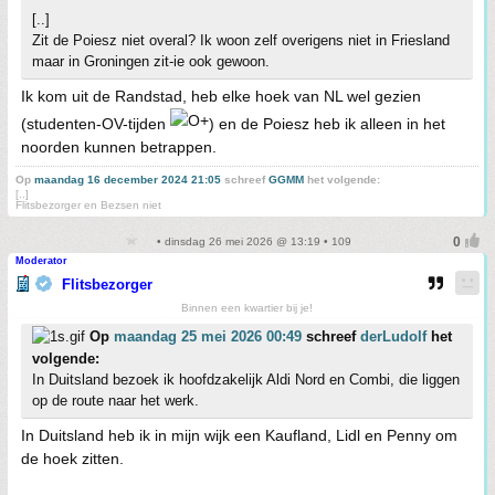
[..]
Zit de Poiesz niet overal? Ik woon zelf overigens niet in Friesland
maar in Groningen zit-ie ook gewoon.
Ik kom uit de Randstad, heb elke hoek van NL wel gezien
(studenten-OV-tijden
) en de Poiesz heb ik alleen in het
noorden kunnen betrappen.
Op
maandag 16 december 2024 21:05
schreef
GGMM
het volgende:
[..]
Flitsbezorger en Bezsen niet
• dinsdag 26 mei 2026 @ 13:19 • 109
Moderator
Flitsbezorger
Binnen een kwartier bij je!
Op
maandag 25 mei 2026 00:49
schreef
derLudolf
het
volgende:
In Duitsland bezoek ik hoofdzakelijk Aldi Nord en Combi, die liggen
op de route naar het werk.
In Duitsland heb ik in mijn wijk een Kaufland, Lidl en Penny om
de hoek zitten.