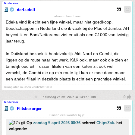
Moderator
derLudolf
allround beunhaas
Edeka vind ik echt een fijne winkel, maar niet goedkoop.
Boodschappen in Nederland die ik vaak bij de Plus of Jumbo. AH
boycot ik en Boni/Nettorama ziet er uit als een C1000 van twintig
jaar terug.
In Duitsland bezoek ik hoofdzakelijk Aldi Nord en Combi, die
liggen op de route naar het werk. K&K ook, maar ook die zien er
tamelijk oud uit. Tussen filialen van een keten zit ook wel
verschil, de Combi die op m'n route ligt kan er mee door, maar
een ander filiaal in dezelfde plaats is echt een prachtige winkel.
Kranplätze müssen verdichtet sein
• dinsdag 26 mei 2026 @ 13:16 • 108
Moderator
Flitsbezorger
Binnen een kwartier bij je!
Op
zondag 5 april 2026 08:36
schreef
ChipsZak.
het
volgende: