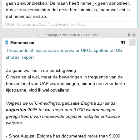
gaan zien/ontdekken. De maan heeft namelijk geen atmosfeer,
dus je zou verwachten dat deze heel stabiel is, maar wellicht is
dat helemaal niet zo.
A Robin Redbreast in a Cage Puts all Heaven in a Rage.
• vrijdag 15 mei 2026 @ 18:41 • 162
Monomeism
Thousands of mysterious underwater UFOs spotted off US
shores: report
Ze gaan wel los in de berichtgeving.
Gingen ze al wel, maar de beweringen in frequentie van de
hoeveelheid van UAP waarnemingen, binnen een zeer korte
tijdspanne, vind ik wel opvallend.
Volgens de UFO-meldingsorganisatie Enigma zijn sinds
augustus
2025 tot
nu
, meer dan 9.000 waarnemingen
geregistreerd van onbekende objecten nabij Amerikaanse
wateren.
- Since August, Enigma has documented more than 9,000