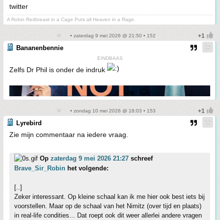
twitter
A Robin Redbreast in a Cage Puts all Heaven in a Rage.
• zaterdag 9 mei 2026 @ 21:50 • 152
Bananenbennie
EINDBAAS
Zelfs Dr Phil is onder de indruk
• zondag 10 mei 2026 @ 18:03 • 153
Lyrebird
Zie mijn commentaar na iedere vraag.
Op
zaterdag 9 mei 2026 21:27
schreef
Brave_Sir_Robin
het volgende:
[..]
Zeker interessant. Op kleine schaal kan ik me hier ook best iets bij
voorstellen. Maar op de schaal van het Nimitz (over tijd en plaats)
in real-life condities... Dat roept ook dit weer allerlei andere vragen