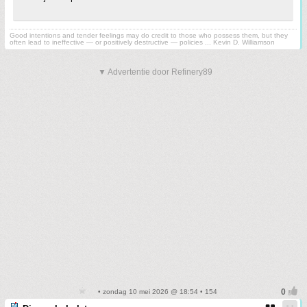
Good intentions and tender feelings may do credit to those who possess them, but they
often lead to ineffective — or positively destructive — policies ... Kevin D. Williamson
▼ Advertentie door Refinery89
• zondag 10 mei 2026 @ 18:54 • 154