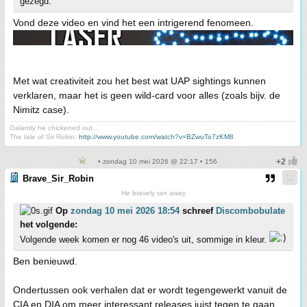
gezegd.
Vond deze video en vind het een intrigerend fenomeen.
Met wat creativiteit zou het best wat UAP sightings kunnen
verklaren, maar het is geen wild-card voor alles (zoals bijv. de
Nimitz case).
Galantly he chickened out...
The tale of Sir Robin:
http://www.youtube.com/watch?v=BZwuTo7zKM8
• zondag 10 mei 2026 @ 22:17 • 156
Brave_Sir_Robin
He bravely ran away
Op
zondag 10 mei 2026 18:54
schreef
Discombobulate
het volgende:
Volgende week komen er nog 46 video's uit, sommige in kleur.
Ben benieuwd.
Ondertussen ook verhalen dat er wordt tegengewerkt vanuit de
CIA en DIA om meer interessant releases juist tegen te gaan.