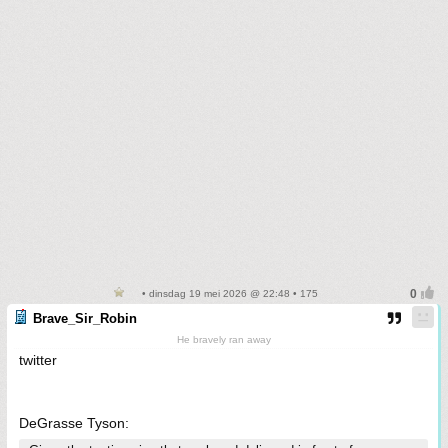
• dinsdag 19 mei 2026 @ 22:48 • 175
Brave_Sir_Robin
He bravely ran away
twitter
DeGrasse Tyson: