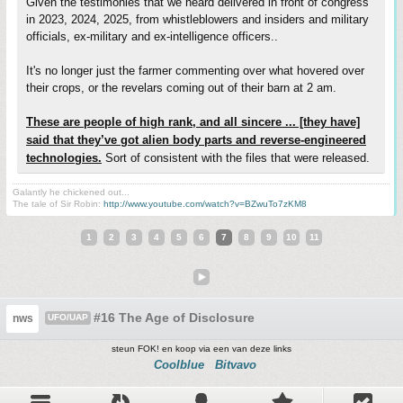
Given the testimonies that we heard delivered in front of congress
in 2023, 2024, 2025, from whistleblowers and insiders and military
officials, ex-military and ex-intelligence officers..
It's no longer just the farmer commenting over what hovered over
their crops, or the revelars coming out of their barn at 2 am.
These are people of high rank, and all sincere ... [they have]
said that they’ve got alien body parts and reverse-engineered
technologies.
Sort of consistent with the files that were released.
Galantly he chickened out...
The tale of Sir Robin:
http://www.youtube.com/watch?v=BZwuTo7zKM8
1
2
3
4
5
6
7
8
9
10
11
#16 The Age of Disclosure
nws
UFO/UAP
steun FOK! en koop via een van deze links
Coolblue
Bitvavo