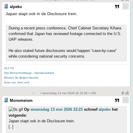
alpeko
Japan stapt ook in de Disclosure trein.
During a recent press conference, Chief Cabinet Secretary Kihara
confirmed that Japan has reviewed footage connected to the U.S.
UAP releases.
He also stated future disclosures would happen “case-by-case”
while considering national security concerns.
ALT F4
Het Binnenhofklasje - Handenarbeid
Binnen de lijntjes kleuren
Keer om, keer om!
• woensdag 13 mei 2026 @ 23:36 • 158
Monomeism
Op
woensdag 13 mei 2026 22:21
schreef
alpeko
het
volgende:
Japan stapt ook in de Disclosure trein.
[..]