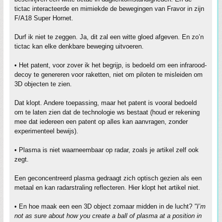
tictac interacteerde en mimiekde de bewegingen van Fravor in zijn
F/A18 Super Hornet.
Durf ik niet te zeggen. Ja, dit zal een witte gloed afgeven. En zo’n
tictac kan elke denkbare beweging uitvoeren.
• Het patent, voor zover ik het begrijp, is bedoeld om een infrarood-
decoy te genereren voor raketten, niet om piloten te misleiden om
3D objecten te zien.
Dat klopt. Andere toepassing, maar het patent is vooral bedoeld
om te laten zien dat de technologie ws bestaat (houd er rekening
mee dat iedereen een patent op alles kan aanvragen, zonder
experimenteel bewijs).
• Plasma is niet waarneembaar op radar, zoals je artikel zelf ook
zegt.
Een geconcentreerd plasma gedraagt zich optisch gezien als een
metaal en kan radarstraling reflecteren. Hier klopt het artikel niet.
• En hoe maak een een 3D object zomaar midden in de lucht?
"I’m
not as sure about how you create a ball of plasma at a position in