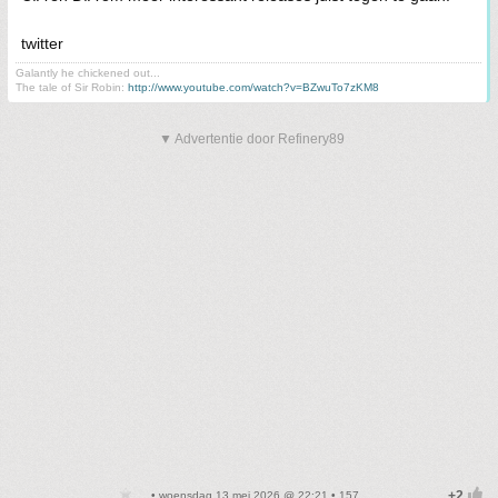
twitter
Galantly he chickened out...
The tale of Sir Robin:
http://www.youtube.com/watch?v=BZwuTo7zKM8
▼ Advertentie door Refinery89
• woensdag 13 mei 2026 @ 22:21 • 157