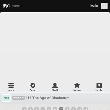
forum
log in
Index
Actief
MyAT
Nieuw
Reply
#16 The Age of Disclosure
nws
UFO/UAP
1
2
3
4
5
6
7
8
9
10
11