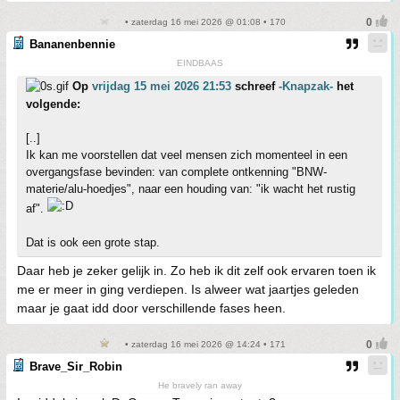
• zaterdag 16 mei 2026 @ 01:08 • 170
Bananenbennie
EINDBAAS
Op
vrijdag 15 mei 2026 21:53
schreef
-Knapzak-
het
volgende:
[..]
Ik kan me voorstellen dat veel mensen zich momenteel in een
overgangsfase bevinden: van complete ontkenning "BNW-
materie/alu-hoedjes", naar een houding van: "ik wacht het rustig
af".
Dat is ook een grote stap.
Daar heb je zeker gelijk in. Zo heb ik dit zelf ook ervaren toen ik
me er meer in ging verdiepen. Is alweer wat jaartjes geleden
maar je gaat idd door verschillende fases heen.
• zaterdag 16 mei 2026 @ 14:24 • 171
Brave_Sir_Robin
He bravely ran away