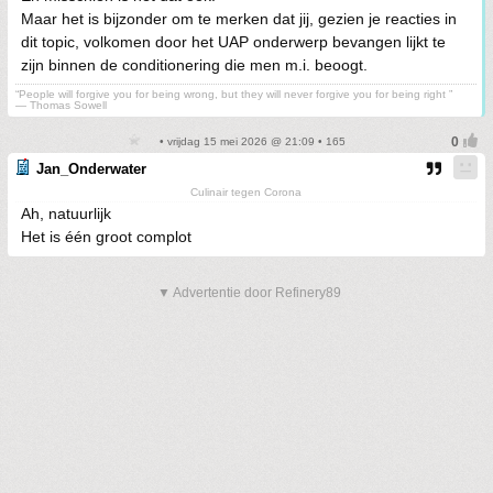
Maar het is bijzonder om te merken dat jij, gezien je reacties in
dit topic, volkomen door het UAP onderwerp bevangen lijkt te
zijn binnen de conditionering die men m.i. beoogt.
“People will forgive you for being wrong, but they will never forgive you for being right ”
― Thomas Sowell
• vrijdag 15 mei 2026 @ 21:09 • 165
Jan_Onderwater
Culinair tegen Corona
Ah, natuurlijk
Het is één groot complot
▼ Advertentie door Refinery89