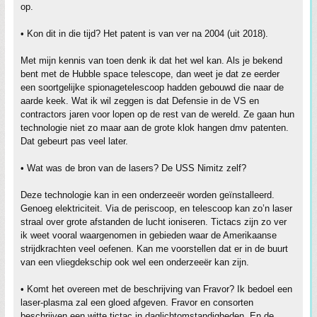
op.
• Kon dit in die tijd? Het patent is van ver na 2004 (uit 2018).
Met mijn kennis van toen denk ik dat het wel kan. Als je bekend
bent met de Hubble space telescope, dan weet je dat ze eerder
een soortgelijke spionagetelescoop hadden gebouwd die naar de
aarde keek. Wat ik wil zeggen is dat Defensie in de VS en
contractors jaren voor lopen op de rest van de wereld. Ze gaan hun
technologie niet zo maar aan de grote klok hangen dmv patenten.
Dat gebeurt pas veel later.
• Wat was de bron van de lasers? De USS Nimitz zelf?
Deze technologie kan in een onderzeeër worden geïnstalleerd.
Genoeg elektriciteit. Via de periscoop, en telescoop kan zo’n laser
straal over grote afstanden de lucht ioniseren. Tictacs zijn zo ver
ik weet vooral waargenomen in gebieden waar de Amerikaanse
strijdkrachten veel oefenen. Kan me voorstellen dat er in de buurt
van een vliegdekschip ook wel een onderzeeër kan zijn.
• Komt het overeen met de beschrijving van Fravor? Ik bedoel een
laser-plasma zal een gloed afgeven. Fravor en consorten
beschrijven een witte tictac in daglichtomstandigheden. En de