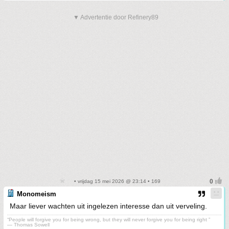
▼ Advertentie door Refinery89
• vrijdag 15 mei 2026 @ 23:14 • 169
Monomeism
Maar liever wachten uit ingelezen interesse dan uit verveling.
“People will forgive you for being wrong, but they will never forgive you for being right ”
― Thomas Sowell