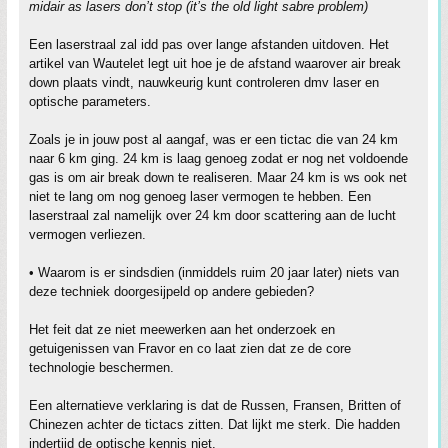
midair as lasers don’t stop (it’s the old light sabre problem)
Een laserstraal zal idd pas over lange afstanden uitdoven. Het
artikel van Wautelet legt uit hoe je de afstand waarover air break
down plaats vindt, nauwkeurig kunt controleren dmv laser en
optische parameters.
Zoals je in jouw post al aangaf, was er een tictac die van 24 km
naar 6 km ging. 24 km is laag genoeg zodat er nog net voldoende
gas is om air break down te realiseren. Maar 24 km is ws ook net
niet te lang om nog genoeg laser vermogen te hebben. Een
laserstraal zal namelijk over 24 km door scattering aan de lucht
vermogen verliezen.
• Waarom is er sindsdien (inmiddels ruim 20 jaar later) niets van
deze techniek doorgesijpeld op andere gebieden?
Het feit dat ze niet meewerken aan het onderzoek en
getuigenissen van Fravor en co laat zien dat ze de core
technologie beschermen.
Een alternatieve verklaring is dat de Russen, Fransen, Britten of
Chinezen achter de tictacs zitten. Dat lijkt me sterk. Die hadden
indertijd de optische kennis niet.