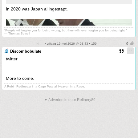
In 2020 was Japan al ingestapt.
“People will forgive you for being wrong, but they will never forgive you for being right ”
― Thomas Sowell
• vrijdag 15 mei 2026 @ 08:43 • 159
Discombobulate
twitter
More to come.
A Robin Redbreast in a Cage Puts all Heaven in a Rage.
▼ Advertentie door Refinery89