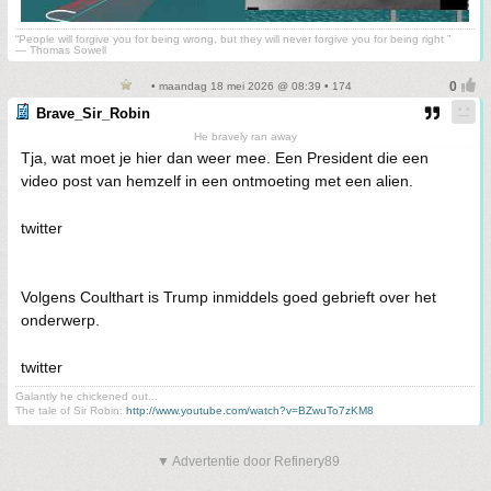
“People will forgive you for being wrong, but they will never forgive you for being right ”
― Thomas Sowell
• maandag 18 mei 2026 @ 08:39 • 174
Brave_Sir_Robin
He bravely ran away
Tja, wat moet je hier dan weer mee. Een President die een
video post van hemzelf in een ontmoeting met een alien.
twitter
Volgens Coulthart is Trump inmiddels goed gebrieft over het
onderwerp.
twitter
Galantly he chickened out...
The tale of Sir Robin:
http://www.youtube.com/watch?v=BZwuTo7zKM8
▼ Advertentie door Refinery89