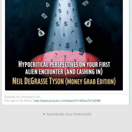
Galantly he chickened out...
The tale of Sir Robin:
http://www.youtube.com/watch?v=BZwuTo7zKM8
▼ Advertentie door Refinery89