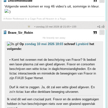
Discombobulate
Volgende week komen er nog 46 video's uit, sommige in kleur.
A Robin Redbreast in a Cage Puts all Heaven in a Rage.
• zondag 10 mei 2026 @ 21:05 • 155
Brave_Sir_Robin
He bravely ran away
Op
zondag 10 mei 2026 18:03
schreef
Lyrebird
het
volgende:
• Komt het overeen met de beschrijving van Fravor? Ik bedoel
een laser-plasma zal een gloed afgeven. Fravor en consorten
beschrijven een witte tictac in daglichtomstandigheden. En de
tictac interacteerde en mimiekde de bewegingen van Fravor in
zijn F/A18 Super Hornet.
Durf ik niet te zeggen. Ja, dit zal een witte gloed afgeven. En
zo’n tictac kan elke denkbare beweging uitvoeren.
Ik vind dit wel een cruciaal punt. Fravor en de andere ooggetuigen
hebben in hun beschrijvingen niets over een gloeiend oppervlak