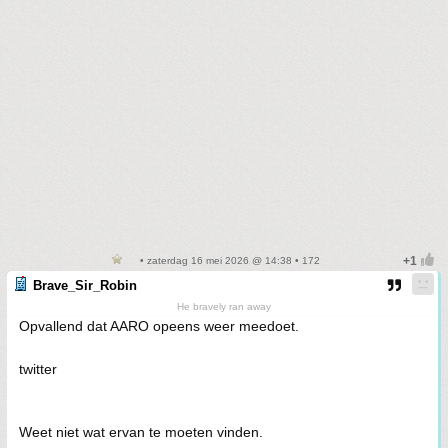
• zaterdag 16 mei 2026 @ 14:38 • 172
Brave_Sir_Robin
He bravely ran away
Opvallend dat AARO opeens weer meedoet.
twitter
Weet niet wat ervan te moeten vinden.