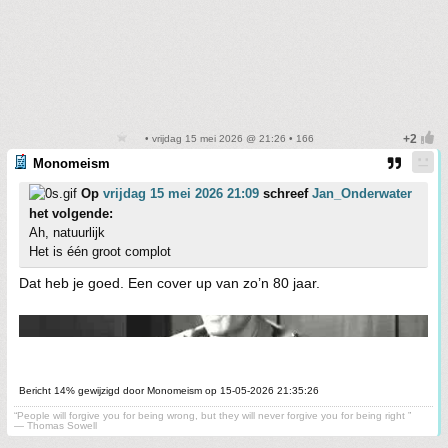
• vrijdag 15 mei 2026 @ 21:26 • 166
Monomeism
Op
vrijdag 15 mei 2026 21:09
schreef
Jan_Onderwater
het volgende:
Ah, natuurlijk
Het is één groot complot
Dat heb je goed. Een cover up van zo’n 80 jaar.
Bericht 14% gewijzigd door Monomeism op 15-05-2026 21:35:26
“People will forgive you for being wrong, but they will never forgive you for being right ”
― Thomas Sowell