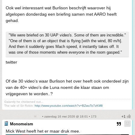
Ook wel interessant wat Burlison beschrijft waarover hij
afgelopen donderdag een briefing samen met AARO heeft
gehad.
"We were briefed on 30 UAP video's. Some of them are incredible."
"One of them is of an object that is flying [with the wind, 80 m/h].
And then it suddenly goes Mach speed, it instantly takes off. It
was one of those moments where everyone in the room gasped."
twitter
Of die 30 video's waar Burlison het over heeft ook onderdeel zijn
van de 40+ video's die Luna noemt die klaar staan om
vrijgegeven te worden..?
Galantly he chickened out...
The tale of Sir Robin:
http://www.youtube.com/watch?v=BZwuTo7zKM8
• zaterdag 16 mei 2026 @ 18:01 • 173
Monomeism
Mick West heeft het er maar druk mee.