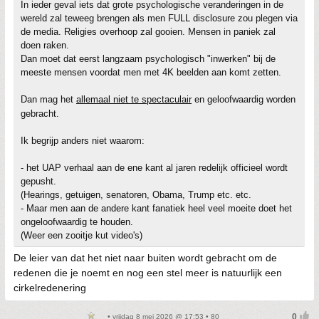
In ieder geval iets dat grote psychologische veranderingen in de
wereld zal teweeg brengen als men FULL disclosure zou plegen via
de media. Religies overhoop zal gooien. Mensen in paniek zal
doen raken.
Dan moet dat eerst langzaam psychologisch "inwerken" bij de
meeste mensen voordat men met 4K beelden aan komt zetten.
Dan mag het
allemaal niet te spectaculair
en geloofwaardig worden
gebracht.
Ik begrijp anders niet waarom:
- het UAP verhaal aan de ene kant al jaren redelijk officieel wordt
gepusht.
(Hearings, getuigen, senatoren, Obama, Trump etc. etc.
- Maar men aan de andere kant fanatiek heel veel moeite doet het
ongeloofwaardig te houden.
(Weer een zooitje kut video's)
De leier van dat het niet naar buiten wordt gebracht om de
redenen die je noemt en nog een stel meer is natuurlijk een
cirkelredenering
• vrijdag 8 mei 2026 @ 17:53 • 80