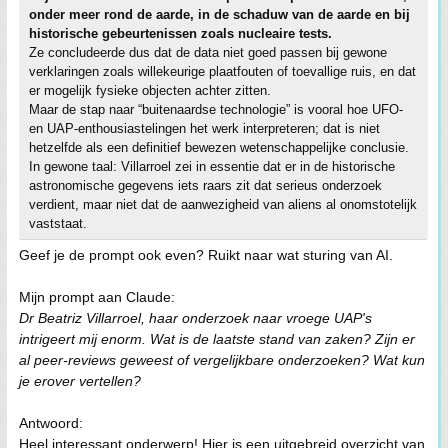
onder meer rond de aarde, in de schaduw van de aarde en bij
historische gebeurtenissen zoals nucleaire tests.
Ze concludeerde dus dat de data niet goed passen bij gewone
verklaringen zoals willekeurige plaatfouten of toevallige ruis, en dat
er mogelijk fysieke objecten achter zitten.
Maar de stap naar “buitenaardse technologie” is vooral hoe UFO-
en UAP-enthousiastelingen het werk interpreteren; dat is niet
hetzelfde als een definitief bewezen wetenschappelijke conclusie.
In gewone taal: Villarroel zei in essentie dat er in de historische
astronomische gegevens iets raars zit dat serieus onderzoek
verdient, maar niet dat de aanwezigheid van aliens al onomstotelijk
vaststaat.
Geef je de prompt ook even? Ruikt naar wat sturing van AI.
Mijn prompt aan Claude:
Dr Beatriz Villarroel, haar onderzoek naar vroege UAP's
intrigeert mij enorm. Wat is de laatste stand van zaken? Zijn er
al peer-reviews geweest of vergelijkbare onderzoeken? Wat kun
je erover vertellen?
Antwoord:
Heel interessant onderwerp! Hier is een uitgebreid overzicht van