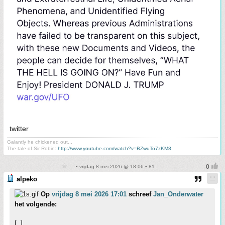
twitter
Galantly he chickened out...
The tale of Sir Robin:
http://www.youtube.com/watch?v=BZwuTo7zKM8
• vrijdag 8 mei 2026 @ 18:06 • 81
alpeko
Op
vrijdag 8 mei 2026 17:01
schreef
Jan_Onderwater
het volgende:
[..]