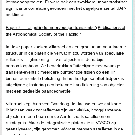
kernwapenproeven. Er werd ook een zwakkere, maar statistisch
significante correlatie gevonden met het dagelijkse aantal UAP-
meldingen.
Paper 2 — Uitgelijnde meervoudige transients *(Publications of
the Astronomical Society of the Pacific)*
In deze paper zoeken Villarroel en een groot team naar interne
structuur in de platen die verwacht zou worden van speculaire
reflecties — glinstering — van objecten in de nabije-
aardomloopbaan. Ze benadrukken "uitgelijnde meervoudige
transient-events": meerdere puntachtige flitsen op één lijn
binnen één enkele belichting. In het huidige satelliet-tijdperk is
uitgelijnde glinstering een bekende handtekening van objecten
met een gedeelde baangeometrie.
Villarroel zegt hierover: "Vandaag de dag weten we dat korte
lichtflitsen vaak zonreflecties zijn van vlakke, hoogglanzende
objecten in een baan om de Aarde, zoals satellieten en
ruimtepuin. Maar de fotografische platen die in VASCO zijn
geanalyseerd, zijn genomen vóórdat mensen satellieten in de