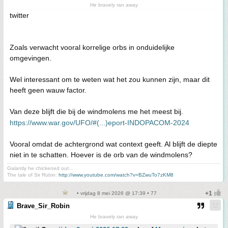
He bravely ran away
twitter
Zoals verwacht vooral korrelige orbs in onduidelijke
omgevingen.
Wel interessant om te weten wat het zou kunnen zijn, maar dit
heeft geen wauw factor.
Van deze blijft die bij de windmolens me het meest bij.
https://www.war.gov/UFO/#(...)eport-INDOPACOM-2024
Vooral omdat de achtergrond wat context geeft. Al blijft de diepte
niet in te schatten. Hoever is de orb van de windmolens?
Galantly he chickened out...
The tale of Sir Robin:
http://www.youtube.com/watch?v=BZwuTo7zKM8
• vrijdag 8 mei 2026 @ 17:39 • 77
Brave_Sir_Robin
He bravely ran away