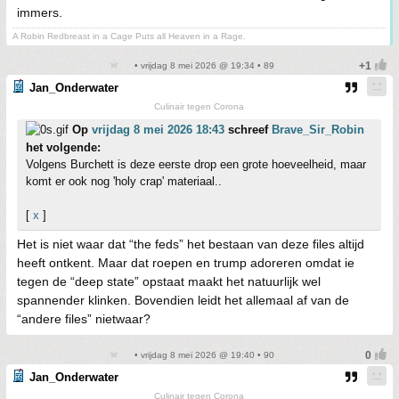
immers.
A Robin Redbreast in a Cage Puts all Heaven in a Rage.
• vrijdag 8 mei 2026 @ 19:34 • 89
Jan_Onderwater
Culinair tegen Corona
Op
vrijdag 8 mei 2026 18:43
schreef
Brave_Sir_Robin
het volgende:
Volgens Burchett is deze eerste drop een grote hoeveelheid, maar
komt er ook nog 'holy crap' materiaal..
[
x
]
Het is niet waar dat “the feds” het bestaan van deze files altijd
heeft ontkent. Maar dat roepen en trump adoreren omdat ie
tegen de “deep state” opstaat maakt het natuurlijk wel
spannender klinken. Bovendien leidt het allemaal af van de
“andere files” nietwaar?
• vrijdag 8 mei 2026 @ 19:40 • 90
Jan_Onderwater
Culinair tegen Corona