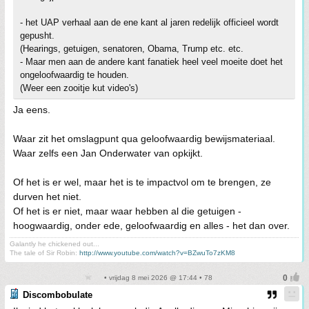
- het UAP verhaal aan de ene kant al jaren redelijk officieel wordt
gepusht.
(Hearings, getuigen, senatoren, Obama, Trump etc. etc.
- Maar men aan de andere kant fanatiek heel veel moeite doet het
ongeloofwaardig te houden.
(Weer een zooitje kut video's)
Ja eens.
Waar zit het omslagpunt qua geloofwaardig bewijsmateriaal.
Waar zelfs een Jan Onderwater van opkijkt.
Of het is er wel, maar het is te impactvol om te brengen, ze
durven het niet.
Of het is er niet, maar waar hebben al die getuigen -
hoogwaardig, onder ede, geloofwaardig en alles - het dan over.
Galantly he chickened out...
The tale of Sir Robin:
http://www.youtube.com/watch?v=BZwuTo7zKM8
• vrijdag 8 mei 2026 @ 17:44 • 78
Discombobulate