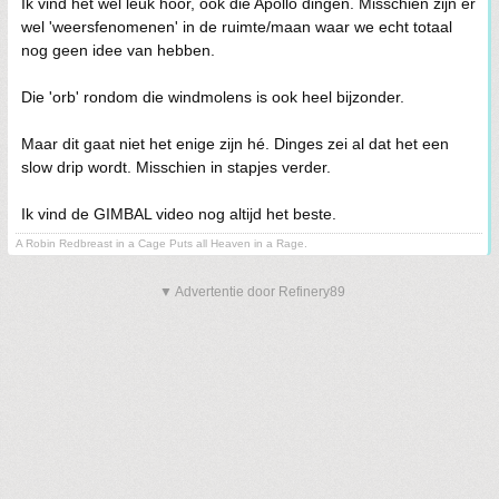
Ik vind het wel leuk hoor, ook die Apollo dingen. Misschien zijn er
wel 'weersfenomenen' in de ruimte/maan waar we echt totaal
nog geen idee van hebben.
Die 'orb' rondom die windmolens is ook heel bijzonder.
Maar dit gaat niet het enige zijn hé. Dinges zei al dat het een
slow drip wordt. Misschien in stapjes verder.
Ik vind de GIMBAL video nog altijd het beste.
A Robin Redbreast in a Cage Puts all Heaven in a Rage.
▼ Advertentie door Refinery89