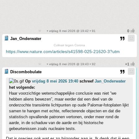
• vrijdag 8 mei 2026 @ 19:42 • 91
Jan_Onderwater
Culinair tegen Corona
https://www.nature.com/articles/s41598-025-21620-3?utm
• vrijdag 8 mei 2026 @ 19:43 • 92
Discombobulate
Op
vrijdag 8 mei 2026 19:40
schreef
Jan_Onderwater
het volgende:
Haar voorzichtige wetenschappelijke conclusie was niet “we
hebben aliens bewezen”, maar eerder dat een deel van de
onderzochte transiënte lichtpunten op oude Palomar-fotoplaten lijkt
samen te hangen met echte, reflecterende objecten en dat die
statistisch opvallende patronen vertonen, onder meer rond de
aarde, in de schaduw van de aarde en bij historische
gebeurtenissen zoals nucleaire tests.
Dat is precies ook wat er zo bijzonder aan is. Ik denk dat jij een