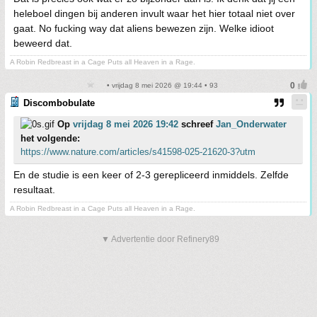
heleboel dingen bij anderen invult waar het hier totaal niet over
gaat. No fucking way dat aliens bewezen zijn. Welke idioot
beweerd dat.
A Robin Redbreast in a Cage Puts all Heaven in a Rage.
• vrijdag 8 mei 2026 @ 19:44 • 93
Discombobulate
Op
vrijdag 8 mei 2026 19:42
schreef
Jan_Onderwater
het volgende:
https://www.nature.com/articles/s41598-025-21620-3?utm
En de studie is een keer of 2-3 gerepliceerd inmiddels. Zelfde
resultaat.
A Robin Redbreast in a Cage Puts all Heaven in a Rage.
▼ Advertentie door Refinery89