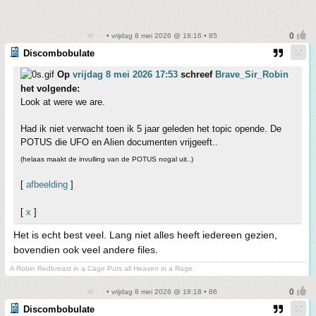
• vrijdag 8 mei 2026 @ 18:16 • 85
Discombobulate
Op
vrijdag 8 mei 2026 17:53
schreef
Brave_Sir_Robin
het volgende:
Look at were we are.
Had ik niet verwacht toen ik 5 jaar geleden het topic opende. De
POTUS die UFO en Alien documenten vrijgeeft..
(helaas maakt de invulling van de POTUS nogal uit..)
[
afbeelding
]
[
x
]
Het is echt best veel. Lang niet alles heeft iedereen gezien,
bovendien ook veel andere files.
A Robin Redbreast in a Cage Puts all Heaven in a Rage.
• vrijdag 8 mei 2026 @ 18:18 • 86
Discombobulate