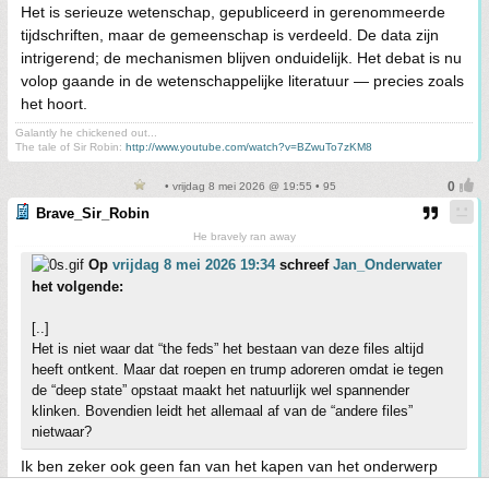
Het is serieuze wetenschap, gepubliceerd in gerenommeerde
tijdschriften, maar de gemeenschap is verdeeld. De data zijn
intrigerend; de mechanismen blijven onduidelijk. Het debat is nu
volop gaande in de wetenschappelijke literatuur — precies zoals
het hoort.
Galantly he chickened out...
The tale of Sir Robin:
http://www.youtube.com/watch?v=BZwuTo7zKM8
• vrijdag 8 mei 2026 @ 19:55 • 95
Brave_Sir_Robin
He bravely ran away
Op
vrijdag 8 mei 2026 19:34
schreef
Jan_Onderwater
het volgende:
[..]
Het is niet waar dat “the feds” het bestaan van deze files altijd
heeft ontkent. Maar dat roepen en trump adoreren omdat ie tegen
de “deep state” opstaat maakt het natuurlijk wel spannender
klinken. Bovendien leidt het allemaal af van de “andere files”
nietwaar?
Ik ben zeker ook geen fan van het kapen van het onderwerp