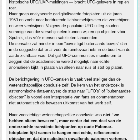
historische UFO/UAP-meldingen — bracht UFO-gelovers in rep en
roer.
Haar groep analyseerde gedigitaliseerde fotoplaten uit de jaren
1950 en zocht naar kortdurende lichtverschijnselen die verschijnen
en weer verdwijnen. Volgens de populaire UFO-uitleg zouden
sommige van die verschijnselen kunnen wijzen op objecten vóór
Sputnik, dus vóór mensen satellieten lanceerden.
De sensatie zat minder in een “bevestigd buitenaards bewijs” dan
in de suggestie dat er al vóór de ruimtevaart iets in de buurt van de
aarde zichtbaar was. Dat gaf UFO-communities munitie om te
zeggen dat de academische wereld mogelijk naar echte
anomalieën kijkt in plaats van alleen naar ruis of stof op platen.
De berichtgeving in UFO-kanalen is vaak veel stelliger dan de
wetenschappelijke conclusie zelf. De kern van het onderzoek is
astronomische data-analyse; de stap naar “UFO’s” of “buitenaardse
objecten” is vooral een interpretatie van fans en commentatoren,
niet automatisch de bewezen uitkomst van het werk zelf.
Haar voorzichtige wetenschappelijke conclusie was
niet “we
hebben aliens bewezen”, maar eerder dat een deel van de
onderzochte transiënte lichtpunten op oude Palomar-
fotoplaten lijkt samen te hangen met echte, reflecterende
objecten en dat die statistisch opvallende patronen vertonen,