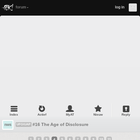
forum
log in
Index
Actief
MyAT
Nieuw
Reply
#16 The Age of Disclosure
nws
UFO/UAP
1
2
3
4
5
6
7
8
9
10
11