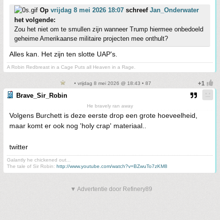
Op
vrijdag 8 mei 2026 18:07
schreef
Jan_Onderwater
het volgende:
Zou het niet om te smullen zijn wanneer Trump hiermee onbedoeld
geheime Amerikaanse militaire projecten mee onthult?
Alles kan. Het zijn ten slotte UAP's.
A Robin Redbreast in a Cage Puts all Heaven in a Rage.
• vrijdag 8 mei 2026 @ 18:43 • 87
Brave_Sir_Robin
He bravely ran away
Volgens Burchett is deze eerste drop een grote hoeveelheid,
maar komt er ook nog 'holy crap' materiaal..
twitter
Galantly he chickened out...
The tale of Sir Robin:
http://www.youtube.com/watch?v=BZwuTo7zKM8
▼ Advertentie door Refinery89