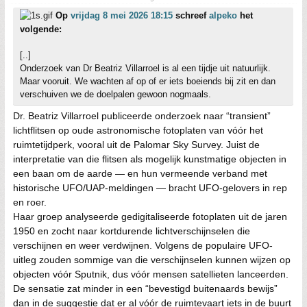
Op
vrijdag 8 mei 2026 18:15
schreef
alpeko
het
volgende:
[..]
Onderzoek van Dr Beatriz Villarroel is al een tijdje uit natuurlijk.
Maar vooruit. We wachten af op of er iets boeiends bij zit en dan
verschuiven we de doelpalen gewoon nogmaals.
Dr. Beatriz Villarroel publiceerde onderzoek naar “transient”
lichtflitsen op oude astronomische fotoplaten van vóór het
ruimtetijdperk, vooral uit de Palomar Sky Survey. Juist de
interpretatie van die flitsen als mogelijk kunstmatige objecten in
een baan om de aarde — en hun vermeende verband met
historische UFO/UAP-meldingen — bracht UFO-gelovers in rep
en roer.
Haar groep analyseerde gedigitaliseerde fotoplaten uit de jaren
1950 en zocht naar kortdurende lichtverschijnselen die
verschijnen en weer verdwijnen. Volgens de populaire UFO-
uitleg zouden sommige van die verschijnselen kunnen wijzen op
objecten vóór Sputnik, dus vóór mensen satellieten lanceerden.
De sensatie zat minder in een “bevestigd buitenaards bewijs”
dan in de suggestie dat er al vóór de ruimtevaart iets in de buurt