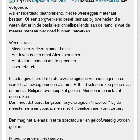
Op
vrijdag 8 mei 2026 17:29
schreef
Monomeism
het
volgende:
Als er inderdaad baanbrekend, niet te weerleggen materiaal
bestaat. Of een zorgwekkend besef bestaat bij overheden die
weten dat er in de basis iets onheilspellends aan de hand is wat de
meeste mensen niet goed kunnen verwerken.
Weet ik veel ...
- Misschien is deze planeet bezet.
- Het leven is een groot Alien experiment
- Er staat iets gigantisch te gebeuren.
- insert etc. etc.
In ieder geval iets dat grote psychologische veranderingen in de
wereld zal teweeg brengen als men FULL disclosure zou plegen via
de media. Religies overhoop zal gooien. Mensen in paniek zal
doen raken.
Dan moet dat eerst langzaam psychologisch "inwerken" bij de
meeste mensen voordat men met 4K beelden aan komt zetten.
Dan mag het
allemaal niet te spectaculair
en geloofwaardig worden
gebracht.
Ik begrijp anders niet waarom: