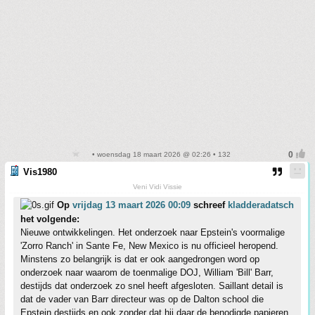
• woensdag 18 maart 2026 @ 02:26 • 132
Vis1980
Veni Vidi Vissie
Op
vrijdag 13 maart 2026 00:09
schreef
kladderadatsch
het volgende:
Nieuwe ontwikkelingen. Het onderzoek naar Epstein's voormalige
'Zorro Ranch' in Sante Fe, New Mexico is nu officieel heropend.
Minstens zo belangrijk is dat er ook aangedrongen word op
onderzoek naar waarom de toenmalige DOJ, William 'Bill' Barr,
destijds dat onderzoek zo snel heeft afgesloten. Saillant detail is
dat de vader van Barr directeur was op de Dalton school die
Epstein destijds en ook zonder dat hij daar de benodigde papieren