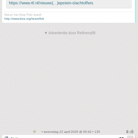
https://www.rtl.nl/nieuws(...)epstein-slachtoffers
Steun het Kiva Fok! team!
http://www.kiva.org/team/fok
▼ Advertentie door Refinery89
• woensdag 22 april 2026 @ 00:42 • 135