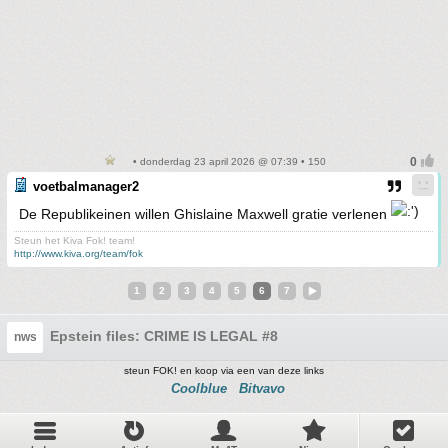
• donderdag 23 april 2026 @ 07:39 • 150
voetbalmanager2
De Republikeinen willen Ghislaine Maxwell gratie verlenen
Steun het Kiva Fok! team!
http://www.kiva.org/team/fok
1
2
3
4
5
6
7
Epstein files: CRIME IS LEGAL #8
nws
steun FOK! en koop via een van deze links
Coolblue
Bitvavo