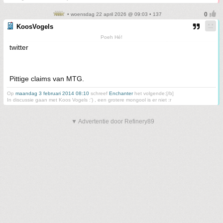
• woensdag 22 april 2026 @ 09:03 • 137
KoosVogels
Poeh Hé!
twitter
Pittige claims van MTG.
Op
maandag 3 februari 2014 08:10
schreef
Enchanter
het volgende:[/b]
In discussie gaan met Koos Vogels :') , een grotere mongool is er niet :r
▼ Advertentie door Refinery89