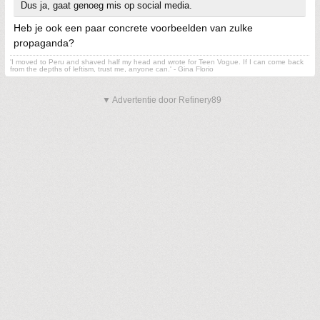
Dus ja, gaat genoeg mis op social media.
Heb je ook een paar concrete voorbeelden van zulke
propaganda?
'I moved to Peru and shaved half my head and wrote for Teen Vogue. If I can come back
from the depths of leftism, trust me, anyone can.' - Gina Florio
▼ Advertentie door Refinery89