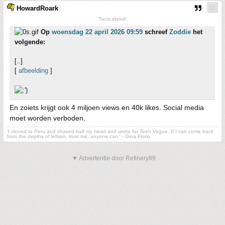
HowardRoark
Tacticalized!
Op
woensdag 22 april 2026 09:59
schreef
Zoddie
het
volgende:
[..]
[
afbeelding
]
En zoiets krijgt ook 4 miljoen views en 40k likes. Social media
moet worden verboden.
'I moved to Peru and shaved half my head and wrote for Teen Vogue. If I can come back
from the depths of leftism, trust me, anyone can.' - Gina Florio
▼ Advertentie door Refinery89