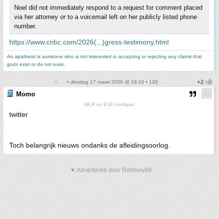
Noel did not immediately respond to a request for comment placed
via her attorney or to a voicemail left on her publicly listed phone
number.
https://www.cnbc.com/2026(...)gress-testimony.html
An apatheist is someone who is not interested in accepting or rejecting any claims that
gods exist or do not exist.
• dinsdag 17 maart 2026 @ 19:10 • 128
Momo
WLR en ESF hooligan
twitter
Toch belangrijk nieuws ondanks de afleidingsoorlog.
▼ Advertentie door Refinery89