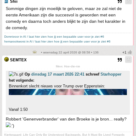
Shii
Sommige dingen zijn moeilijk te geloven, maar ze zal niet de
eerste Amerikaan zijn die succesvol is geworden met een
comedy en daarna toch anders blijkt te zijn dan het karakter in
de comedy.
Domnivoor in AI / laat hier zien hoe jij een bepaalde user voor je ziet #6
hemarookworst in AI / laat hier zien hoe jij een bepaalde user voor je ziet #6
• woensdag 22 april 2026 @ 08:58 • 136
SEMTEX
Mevr. Hoe-die-nie
Op
dinsdag 17 maart 2026 22:41
schreef
Starhopper
het volgende:
Binnenkort slecht nieuws voor Trump over Eppenstein:
Vanaf 1:50
Robbert 'Genenverbrander' van den Broeke is je bron... really?
Kierkegaard: Life Can Only Be Understood Backwards, But It Must Be Lived Forwards