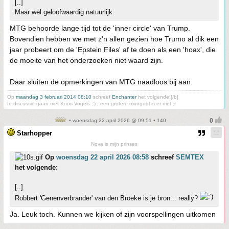
[..]
Maar wel geloofwaardig natuurlijk.
MTG behoorde lange tijd tot de 'inner circle' van Trump.
Bovendien hebben we met z'n allen gezien hoe Trumo al dik een
jaar probeert om de 'Epstein Files' af te doen als een 'hoax', die
de moeite van het onderzoeken niet waard zijn.
Daar sluiten de opmerkingen van MTG naadloos bij aan.
Op
maandag 3 februari 2014 08:10
schreef
Enchanter
het volgende:[/b]
In discussie gaan met Koos Vogels :') , een grotere mongool is er niet :r
• woensdag 22 april 2026 @ 09:51 • 140
Starhopper
Nova is mijn prinses
Op
woensdag 22 april 2026 08:58
schreef
SEMTEX
het volgende:
[..]
Robbert 'Genenverbrander' van den Broeke is je bron... really?
Ja. Leuk toch. Kunnen we kijken of zijn voorspellingen uitkomen