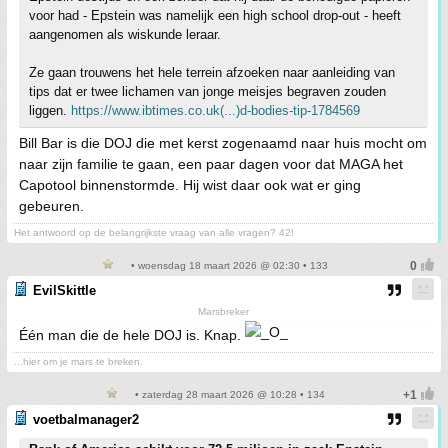
voor had - Epstein was namelijk een high school drop-out - heeft
aangenomen als wiskunde leraar.
Ze gaan trouwens het hele terrein afzoeken naar aanleiding van
tips dat er twee lichamen van jonge meisjes begraven zouden
liggen.
https://www.ibtimes.co.uk(...)d-bodies-tip-1784569
Bill Bar is die DOJ die met kerst zogenaamd naar huis mocht om
naar zijn familie te gaan, een paar dagen voor dat MAGA het
Capotool binnenstormde. Hij wist daar ook wat er ging
gebeuren.
Het antwoord op de belangrijkste vraag van alle vragen? 42!
• woensdag 18 maart 2026 @ 02:30 • 133
EvilSkittle
Marsbreker
Één man die de hele DOJ is. Knap.
...hier om je mars te breken.
• zaterdag 28 maart 2026 @ 10:28 • 134
voetbalmanager2