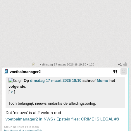
• dinsdag 17 maart 2026 @ 19:15 • 129
voetbalmanager2
Op
dinsdag 17 maart 2026 19:10
schreef
Momo
het
volgende:
[
x
]
Toch belangrijk nieuws ondanks de afleidingsoorlog.
Dat 'nieuws' is al 2 weken oud:
voetbalmanager2 in NWS / Epstein files: CRIME IS LEGAL #8
Steun het Kiva Fok! team!
http://www.kiva.org/team/fok