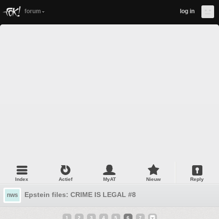
forum
log in
Index
Actief
MyAT
Nieuw
Reply
Epstein files: CRIME IS LEGAL #8
nws
1
2
3
4
5
6
7