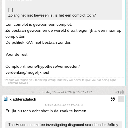
[..]
Zolang het niet bewezen is, is het een complot toch?
Een complot is gewoon een complot.
Ze bestaan gewoon en de wereld draait eigenlijk alleen maar op
complotten.
De politiek KAN niet bestaan zonder.
Voor de rest:
Complot- /theorie/hypothese/vermoeden/
verdenking/mogelijkheid
“People will forgive you for being wrong, but they will never forgive you for being right ”
― Thomas Sowell
• zondag 15 maart 2026 @ 15:07 • 127
kladderadatsch
MAKEaMEricAGREATaGAIN
Er lijkt nu toch echt shot in de zaak te komen.
The House committee investigating disgraced sex offender Jeffrey