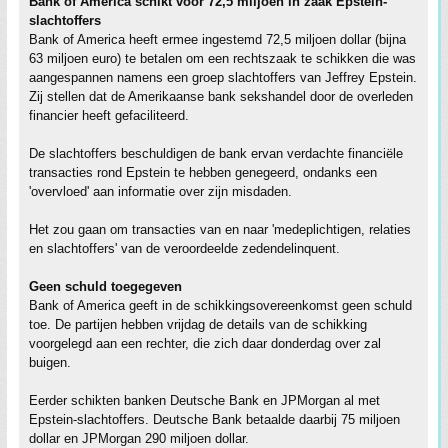
Bank of America schikt voor 72,5 miljoen in zaak Epstein-
slachtoffers
Bank of America heeft ermee ingestemd 72,5 miljoen dollar (bijna
63 miljoen euro) te betalen om een rechtszaak te schikken die was
aangespannen namens een groep slachtoffers van Jeffrey Epstein.
Zij stellen dat de Amerikaanse bank sekshandel door de overleden
financier heeft gefaciliteerd.
De slachtoffers beschuldigen de bank ervan verdachte financiële
transacties rond Epstein te hebben genegeerd, ondanks een
'overvloed' aan informatie over zijn misdaden.
Het zou gaan om transacties van en naar 'medeplichtigen, relaties
en slachtoffers' van de veroordeelde zedendelinquent.
Geen schuld toegegeven
Bank of America geeft in de schikkingsovereenkomst geen schuld
toe. De partijen hebben vrijdag de details van de schikking
voorgelegd aan een rechter, die zich daar donderdag over zal
buigen.
Eerder schikten banken Deutsche Bank en JPMorgan al met
Epstein-slachtoffers. Deutsche Bank betaalde daarbij 75 miljoen
dollar en JPMorgan 290 miljoen dollar.