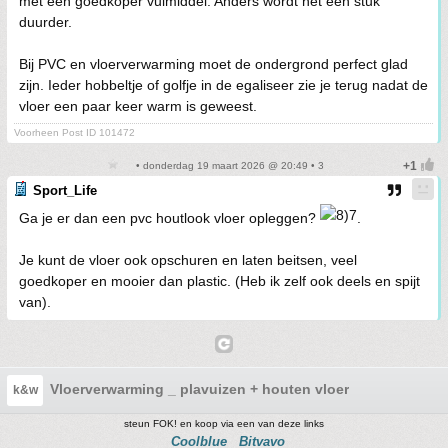
met een goedkoper vulmiddel. Anders wordt het een stuk
duurder.
Bij PVC en vloerverwarming moet de ondergrond perfect glad
zijn. Ieder hobbeltje of golfje in de egaliseer zie je terug nadat de
vloer een paar keer warm is geweest.
Voorheen Post ID 101472
• donderdag 19 maart 2026 @ 20:49 • 3
Sport_Life
Ga je er dan een pvc houtlook vloer opleggen?
.
Je kunt de vloer ook opschuren en laten beitsen, veel
goedkoper en mooier dan plastic. (Heb ik zelf ook deels en spijt
van).
Vloerverwarming _ plavuizen + houten vloer
k&w
steun FOK! en koop via een van deze links
Coolblue
Bitvavo