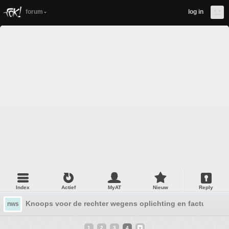
forum
log in
Index
Actief
MyAT
Nieuw
Reply
Knoops voor de rechter wegens oplichting en factuur van
nws
1
2
3
4