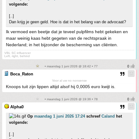
volgende:
[..]
Dan krijg je geen geld. Hoe is dat in het belang van de advocaat?
Ik vermoed een beetje dat je teveel pulpfilms hebt gekeken en
maar weinig kaas hebt gegeten van de rechtspraak in
Nederland; in het bijzonder de bescherming van cliënten.
VBL SC influencer
Left, right, behind
• maandag 1 juni 2026 @ 18:42 • 77
Boca_Raton
Voor al uw no nonsense
Knoops tuit zijn lippen altijd alsof hij 0,0005 euro kwijt is.
• maandag 1 juni 2026 @ 19:36 • 78
Alpha0
Op
maandag 1 juni 2026 17:24
schreef
Caland
het
volgende:
[..]