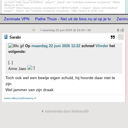
<a href="http://puu.sh/3kNmL" target="_blank" rel="nofollow norererer noopener" >Nicki
Minaj en ik</a>
<a href="http://www.youtube.com/watch?v=3BTsY1HAW_c target=_blank rel=nofollow"
target="_blank" rel="nofollow norererer noopener" >Mijn vissen in actie.</a>
Zenmate VPN
Pathe Thuis - Net uit de bios nu al op je tv
Zenm
• maandag 22 juni 2026 @ 23:20 • 36
Sarabi
Op
maandag 22 juni 2026 12:22
schreef
Vlinder
het
volgende:
[..]
Arme Jaes
Toch ook wel een beetje eigen schuld, hij hoorde daar niet te
zijn.
Wel jammer van zijn draak.
www.milkyroadbrewery.nl
▼ Advertentie door Refinery89