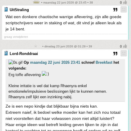
• maandag 22 juni 2026 @ 23:45 • 38
UitStraling
Wat een donkere chaotische warrige aflevering, zijn alle goede
scriptschrijvers weer in staking of wat, dit vind je alleen leuk als
je 14 bent.
graag verwijderen
• dinsdag 23 juni 2026 @ 01:29 • 39
Lord-Ronddraai
Op
maandag 22 juni 2026 23:41
schreef
Breekfast
het
volgende:
Erg toffe aflevering
Kleine irritatie is wel dat kamp Rhaenyra enkel
emotionele/impulsieve beslissingen lijkt te kunnen nemen.
Rhaenyra zelf lijkt een inzinking nabij.
Ze is een nepo kindje dat blijkbaar bijna niets kan.
Extreem naief, ik bedoel welke moeder kan het zich nou totaal
niet voorstellen dat haar volwassen zoon niet altijd luistert?
Haar enige ideen wat betreft leiding geven lijken te zijn in dat
kasteel te wachten tot ze gewonnen heeft of anders wil ze zelf