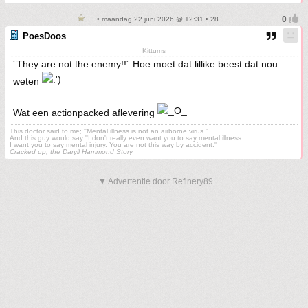
• maandag 22 juni 2026 @ 12:31 • 28
PoesDoos
Kittums
´They are not the enemy!!´ Hoe moet dat lillike beest dat nou
weten
Wat een actionpacked aflevering
This doctor said to me; ''Mental illness is not an airborne virus.''
And this guy would say ''I don't really even want you to say mental illness.
I want you to say mental injury. You are not this way by accident.''
Cracked up; the Daryll Hammond Story
▼ Advertentie door Refinery89