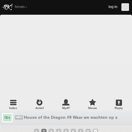
forum
log in
Index
Actief
MyAT
Nieuw
Reply
House of the Dragon #9 Waar we wachten op seizoen 
f&s
HBO
1
2
3
4
5
6
7
8