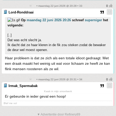
• maandag 22 juni 2026 @ 20:28 • 33
Lord-Ronddraai
Op
maandag 22 juni 2026 20:26
schreef
superniger
het
volgende:
[..]
Dat was echt slecht ja.
Ik dacht dat ze haar kleren in de fik zou steken zodat de bewaker
de deur wel moest openen.
Haar probleem is dat ze zich als een totale idioot gedraagt. Met
een draak maakt het weinig uit wat voor lichaam ze heeft ze kan
flink mensen roosteren als ze wil.
• maandag 22 juni 2026 @ 20:31 • 34
Irmak_Spermabak
Kwak in mijn smoelwerk
Er gebeurde in ieder geval een hoop!
Blaf me vol
▼ Advertentie door Refinery89