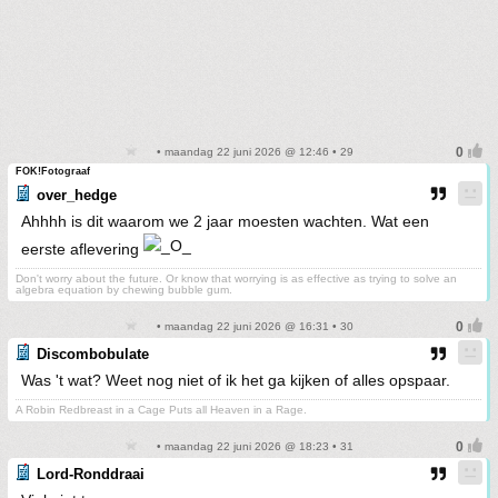
• maandag 22 juni 2026 @ 12:46 • 29
FOK!Fotograaf
over_hedge
Ahhhh is dit waarom we 2 jaar moesten wachten. Wat een
eerste aflevering
Don't worry about the future. Or know that worrying is as effective as trying to solve an
algebra equation by chewing bubble gum.
• maandag 22 juni 2026 @ 16:31 • 30
Discombobulate
Was 't wat? Weet nog niet of ik het ga kijken of alles opspaar.
A Robin Redbreast in a Cage Puts all Heaven in a Rage.
• maandag 22 juni 2026 @ 18:23 • 31
Lord-Ronddraai