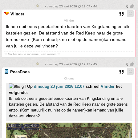
• dinsdag 23 juni 2026 @ 12:07 • 44
Vlinder
Vlinder
Ik heb ooit eens gedetailleerde kaarten van Kingslanding en alle
kastelen gezien. De afstand van de Red Keep naar de grote
torens enzo. (Kom natuurlijk nu niet op de namen)kan iemand
van jullie deze wel vinden?
♡ Sa fier as de moanne, - en werom ♡
• dinsdag 23 juni 2026 @ 12:17 • 45
PoesDoos
Kittums
Op
dinsdag 23 juni 2026 12:07
schreef
Vlinder
het
volgende:
Ik heb ooit eens gedetailleerde kaarten van Kingslanding en alle
kastelen gezien. De afstand van de Red Keep naar de grote torens
enzo. (Kom natuurlijk nu niet op de namen)kan iemand van jullie
deze wel vinden?