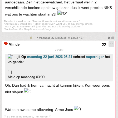
aangedaan. Zelf niet gerewatched, het verhaal wel in 2
verschillende boeken opnieuw gelezen dus ik weet precies NIKS
wat ons te wachten staat in s3!
This doctor said to me; ''Mental illness is not an airborne virus.''
And this guy would say ''I don't really even want you to say mental illness.
I want you to say mental injury. You are not this way by accident.''
Cracked up; the Daryll Hammond Story
• maandag 22 juni 2026 @ 12:22 • 27
Vlinder
Vlinder
Op
maandag 22 juni 2026 08:21
schreef
superniger
het
volgende:
[..]
Altijd op maandag 03:00
Oh. Dan had ik hem vannacht al kunnen kijken. Kon weer eens
niet slapen
Wat een awesome aflevering. Arme Jaes
♡ Sa fier as de moanne, - en werom ♡