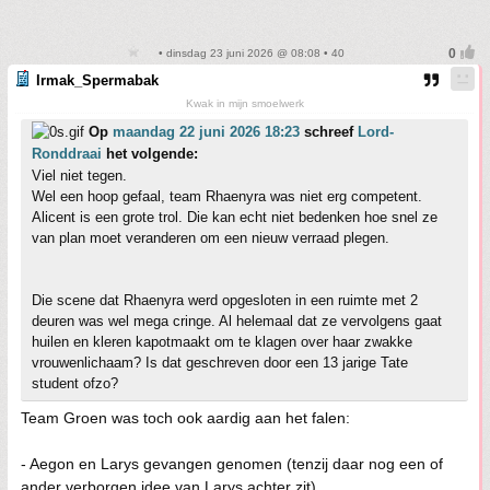
• dinsdag 23 juni 2026 @ 08:08 • 40
Irmak_Spermabak
Kwak in mijn smoelwerk
Op
maandag 22 juni 2026 18:23
schreef
Lord-
Ronddraai
het volgende:
Viel niet tegen.
Wel een hoop gefaal, team Rhaenyra was niet erg competent.
Alicent is een grote trol. Die kan echt niet bedenken hoe snel ze
van plan moet veranderen om een nieuw verraad plegen.
Die scene dat Rhaenyra werd opgesloten in een ruimte met 2
deuren was wel mega cringe. Al helemaal dat ze vervolgens gaat
huilen en kleren kapotmaakt om te klagen over haar zwakke
vrouwenlichaam? Is dat geschreven door een 13 jarige Tate
student ofzo?
Team Groen was toch ook aardig aan het falen:
- Aegon en Larys gevangen genomen (tenzij daar nog een of
ander verborgen idee van Larys achter zit)