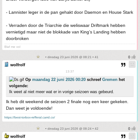
- Lannister leger in de pan gehakt door Daemon en House Stark
- Verraden door de Triarchie die weliswaar Driftmark hebben
vernietigd maar niet de blokkade van King’s Landing hebben
doorbroken
Blaf me vol
• dinsdag 23 juni 2026 @ 08:21 • 41
wolfrolf
13:37
Op
maandag 22 juni 2026 00:20
schreef
Gremen
het
volgende:
Ik weet al niet meer wat er in vorige seizoen was gebeurd.
Ik heb dit weekend de seizoen 2 finale nog een keer gekeken.
Dan weet je voldoende!
https://best-torbox-refferal.carrd.co/
• dinsdag 23 juni 2026 @ 08:24 • 42
wolfrolf