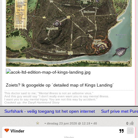
Zoiets? Ik googelde op ´detailed map of Kings Landing´
This doctor said to me; ''Mental illness is not an airborne virus.''
And this guy would say ''I don't really even want you to say mental illness.
I want you to say mental injury. You are not this way by accident.''
Cracked up; the Daryll Hammond Story
Surfshark - veilig toegang tot het open internet
Surf prive met Pu
• dinsdag 23 juni 2026 @ 12:19 • 46
Vlinder
Vlinder