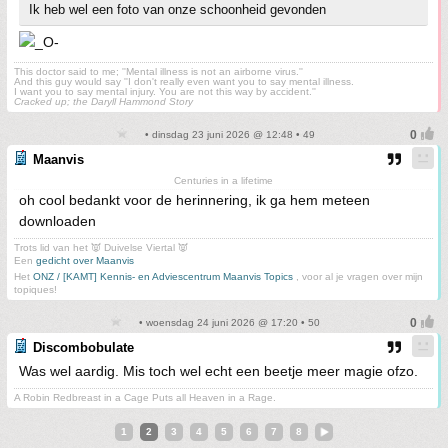
Ik heb wel een foto van onze schoonheid gevonden
This doctor said to me; ''Mental illness is not an airborne virus.''
And this guy would say ''I don't really even want you to say mental illness.
I want you to say mental injury. You are not this way by accident.''
Cracked up; the Daryll Hammond Story
• dinsdag 23 juni 2026 @ 12:48 • 49
Maanvis
Centuries in a lifetime
oh cool bedankt voor de herinnering, ik ga hem meteen
downloaden
Trots lid van het 👿 Duivelse Viertal 👿
Een
gedicht over Maanvis
Het
ONZ / [KAMT] Kennis- en Adviescentrum Maanvis Topics
, voor al je vragen over mijn
topiques!
• woensdag 24 juni 2026 @ 17:20 • 50
Discombobulate
Was wel aardig. Mis toch wel echt een beetje meer magie ofzo.
A Robin Redbreast in a Cage Puts all Heaven in a Rage.
1
2
3
4
5
6
7
8