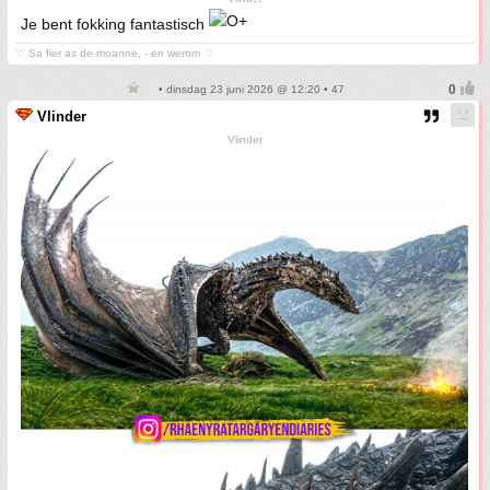
Je bent fokking fantastisch
♡ Sa fier as de moanne, - en werom ♡
• dinsdag 23 juni 2026 @ 12:20 • 47
Vlinder
Vlinder