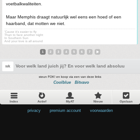
voetbalkwaliteiten.
Maar Memphis draagt natuurlijk wel eens een hoed of een
haarband, dat motten we niet.
'Cause it's easier to fly
Than to face another night
In Southern Sun
And your love is all around
1
2
3
4
5
6
7
Voor welk land juich jij? En voor welk land absoluut niet?
wk
steun FOK! en koop via een van deze links
Coolblue
Bitvavo
Index
Actief
MyAT
Nieuw
Opslaan
privacy
•
premium account
•
voorwaarden