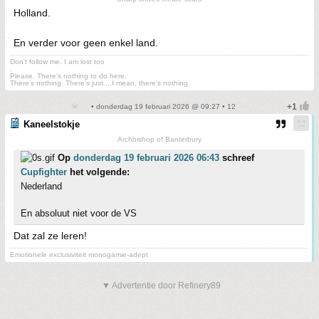
Holland.
En verder voor geen enkel land.
Don't follow me. I am lost too
.
Please. There's nothing to do here.
There's nothing. There's just....I mean, there's nothing.
• donderdag 19 februari 2026 @ 09:27 • 12
Kaneelstokje
Archbishop of Banterbury
Op
donderdag 19 februari 2026 06:43
schreef
Cupfighter
het volgende:
Nederland
En absoluut niet voor de VS
Dat zal ze leren!
Emotionele exclusiviteit monogamie-adept
▼ Advertentie door Refinery89