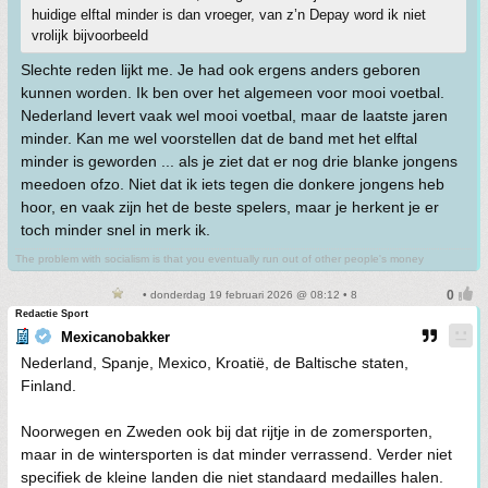
huidige elftal minder is dan vroeger, van z’n Depay word ik niet
vrolijk bijvoorbeeld
Slechte reden lijkt me. Je had ook ergens anders geboren
kunnen worden. Ik ben over het algemeen voor mooi voetbal.
Nederland levert vaak wel mooi voetbal, maar de laatste jaren
minder. Kan me wel voorstellen dat de band met het elftal
minder is geworden ... als je ziet dat er nog drie blanke jongens
meedoen ofzo. Niet dat ik iets tegen die donkere jongens heb
hoor, en vaak zijn het de beste spelers, maar je herkent je er
toch minder snel in merk ik.
The problem with socialism is that you eventually run out of other people's money
• donderdag 19 februari 2026 @ 08:12 • 8
Redactie Sport
Mexicanobakker
Nederland, Spanje, Mexico, Kroatië, de Baltische staten,
Finland.
Noorwegen en Zweden ook bij dat rijtje in de zomersporten,
maar in de wintersporten is dat minder verrassend. Verder niet
specifiek de kleine landen die niet standaard medailles halen.