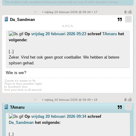
The problem with socialism is that you eventually run out of other people's money
• vrijdag 20 februari 2026 @ 09:34 • 17
Da_Sandman
A.F.C.A.
Op
vrijdag 20 februari 2026 05:23
schreef
TAmaru
het
volgende:
[..]
Zeker. Vind het ook geen groot voetballer. We hebben al betere
spitsen gehad.
Wie is we?
'Cause it's easier to fly
Than to face another night
In Southern Sun
And your love is all around
• vrijdag 20 februari 2026 @ 09:39 • 18
TAmaru
Op
vrijdag 20 februari 2026 09:34
schreef
Da_Sandman
het volgende:
[..]