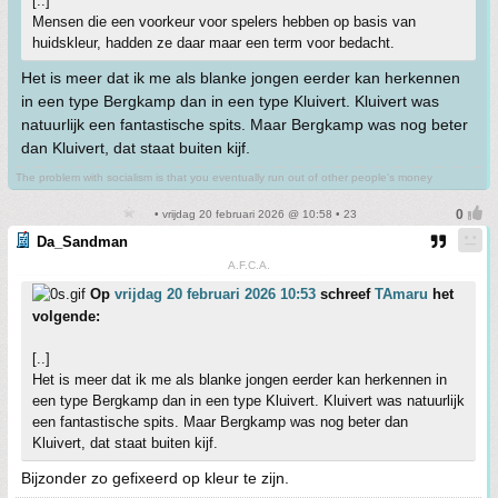
[..]
Mensen die een voorkeur voor spelers hebben op basis van
huidskleur, hadden ze daar maar een term voor bedacht.
Het is meer dat ik me als blanke jongen eerder kan herkennen
in een type Bergkamp dan in een type Kluivert. Kluivert was
natuurlijk een fantastische spits. Maar Bergkamp was nog beter
dan Kluivert, dat staat buiten kijf.
The problem with socialism is that you eventually run out of other people's money
• vrijdag 20 februari 2026 @ 10:58 • 23
Da_Sandman
A.F.C.A.
Op
vrijdag 20 februari 2026 10:53
schreef
TAmaru
het
volgende:
[..]
Het is meer dat ik me als blanke jongen eerder kan herkennen in
een type Bergkamp dan in een type Kluivert. Kluivert was natuurlijk
een fantastische spits. Maar Bergkamp was nog beter dan
Kluivert, dat staat buiten kijf.
Bijzonder zo gefixeerd op kleur te zijn.