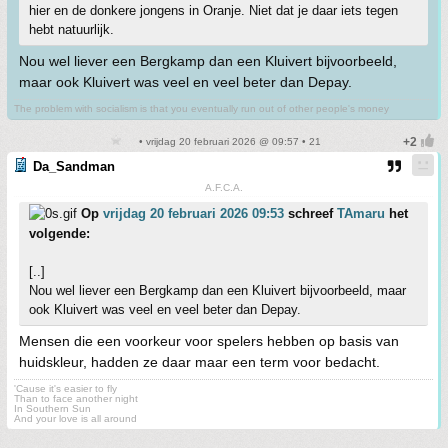
hier en de donkere jongens in Oranje. Niet dat je daar iets tegen
hebt natuurlijk.
Nou wel liever een Bergkamp dan een Kluivert bijvoorbeeld,
maar ook Kluivert was veel en veel beter dan Depay.
The problem with socialism is that you eventually run out of other people's money
• vrijdag 20 februari 2026 @ 09:57 • 21
Da_Sandman
A.F.C.A.
Op
vrijdag 20 februari 2026 09:53
schreef
TAmaru
het
volgende:
[..]
Nou wel liever een Bergkamp dan een Kluivert bijvoorbeeld, maar
ook Kluivert was veel en veel beter dan Depay.
Mensen die een voorkeur voor spelers hebben op basis van
huidskleur, hadden ze daar maar een term voor bedacht.
'Cause it's easier to fly
Than to face another night
In Southern Sun
And your love is all around