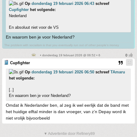
Op
donderdag 19 februari 2026 06:43
schreef
Cupfighter
het volgende:
Nederland
En absoluut niet voor de VS
En waarom ben je voor Nederland?
The problem with socialism is that you eventually run out of other people's money
• donderdag 19 februari 2026 @ 06:52 • 6
Cupfighter
Op
donderdag 19 februari 2026 06:50
schreef
TAmaru
het volgende:
[..]
En waarom ben je voor Nederland?
Omdat ik Nederlander ben, al zeg ik wel eerlijk dat de band met
het huidige elftal minder is dan vroeger, van z’n Depay word ik
niet vrolijk bijvoorbeeld
▼ Advertentie door Refinery89