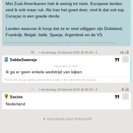
Met Zuid-Amerikanen heb ik weinig tot niets. Europese landen
vind ik ook maar ruk. Als Iran het goed doet, vind ik dat ook top.
Curaçao is een goede derde.
Landen waarvan ik hoop dat ze er snel uitliggen zijn Duitsland,
Frankrijk, België, Italië, Spanje, Argentinië en de VS.
The problem with socialism is that you eventually run out of other people's money
• donderdag 19 februari 2026 @ 05:46 • 2
SebbeSwensje
Heraclied of niet?
Ik ga er geen enkele wedstrijd van kijken.
That's the drugs talking and truth be told, I like what they're saying.
• donderdag 19 februari 2026 @ 06:20 • 3
Socios
Nederland
▼ Advertentie door Refinery89