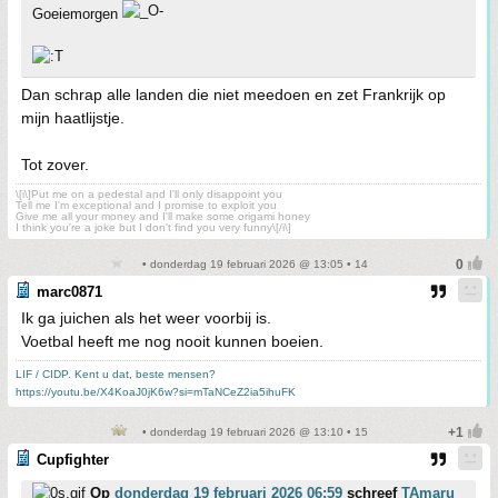
Goeiemorgen
Dan schrap alle landen die niet meedoen en zet Frankrijk op
mijn haatlijstje.
Tot zover.
\[i\]Put me on a pedestal and I'll only disappoint you
Tell me I'm exceptional and I promise to exploit you
Give me all your money and I'll make some origami honey
I think you're a joke but I don't find you very funny\[/i\]
• donderdag 19 februari 2026 @ 13:05 • 14
marc0871
Ik ga juichen als het weer voorbij is.
Voetbal heeft me nog nooit kunnen boeien.
LIF / CIDP. Kent u dat, beste mensen?
https://youtu.be/X4KoaJ0jK6w?si=mTaNCeZ2ia5ihuFK
• donderdag 19 februari 2026 @ 13:10 • 15
Cupfighter
Op
donderdag 19 februari 2026 06:59
schreef
TAmaru