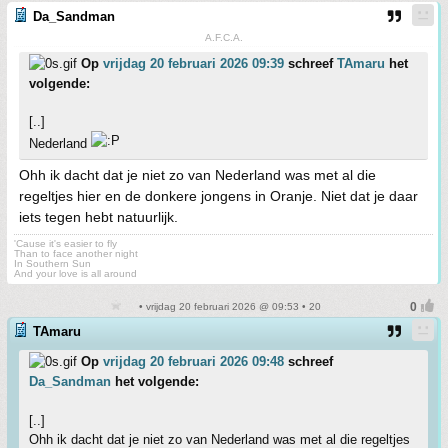
Da_Sandman
A.F.C.A.
Op
vrijdag 20 februari 2026 09:39
schreef
TAmaru
het
volgende:
[..]
Nederland
Ohh ik dacht dat je niet zo van Nederland was met al die
regeltjes hier en de donkere jongens in Oranje. Niet dat je daar
iets tegen hebt natuurlijk.
'Cause it's easier to fly
Than to face another night
In Southern Sun
And your love is all around
• vrijdag 20 februari 2026 @ 09:53 • 20
TAmaru
Op
vrijdag 20 februari 2026 09:48
schreef
Da_Sandman
het volgende:
[..]
Ohh ik dacht dat je niet zo van Nederland was met al die regeltjes