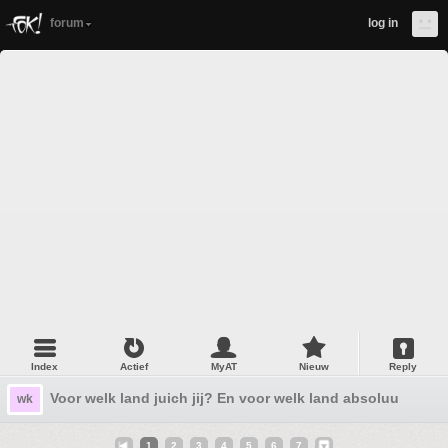
forum
log in
Index
Actief
MyAT
Nieuw
Reply
Voor welk land juich jij? En voor welk land absoluut niet?
wk
1
2
3
4
5
6
7