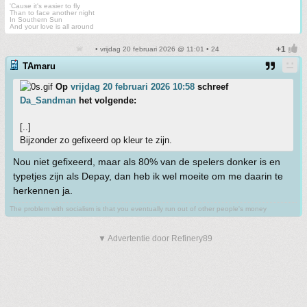
'Cause it's easier to fly
Than to face another night
In Southern Sun
And your love is all around
• vrijdag 20 februari 2026 @ 11:01 • 24
TAmaru
Op
vrijdag 20 februari 2026 10:58
schreef
Da_Sandman
het volgende:
[..]
Bijzonder zo gefixeerd op kleur te zijn.
Nou niet gefixeerd, maar als 80% van de spelers donker is en
typetjes zijn als Depay, dan heb ik wel moeite om me daarin te
herkennen ja.
The problem with socialism is that you eventually run out of other people's money
▼ Advertentie door Refinery89