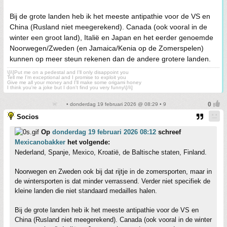
Bij de grote landen heb ik het meeste antipathie voor de VS en
China (Rusland niet meegerekend). Canada (ook vooral in de
winter een groot land), Italië en Japan en het eerder genoemde
Noorwegen/Zweden (en Jamaica/Kenia op de Zomerspelen)
kunnen op meer steun rekenen dan de andere grotere landen.
\[i\]Put me on a pedestal and I'll only disappoint you
Tell me I'm exceptional and I promise to exploit you
Give me all your money and I'll make some origami honey
I think you're a joke but I don't find you very funny\[/i\]
• donderdag 19 februari 2026 @ 08:29 • 9
Socios
Op
donderdag 19 februari 2026 08:12
schreef
Mexicanobakker
het volgende:
Nederland, Spanje, Mexico, Kroatië, de Baltische staten, Finland.
Noorwegen en Zweden ook bij dat rijtje in de zomersporten, maar in
de wintersporten is dat minder verrassend. Verder niet specifiek de
kleine landen die niet standaard medailles halen.
Bij de grote landen heb ik het meeste antipathie voor de VS en
China (Rusland niet meegerekend). Canada (ook vooral in de winter