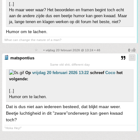
[..]
Ho maar weer waar? Het beoordelen en framen begint toch echt
aan de andere zijde dus een beetje humor kan geen kwaad. Maar
ja, lange tenen en klagen werken op dit forum het beste, niet?
Humor om te lachen.
What can change the nature of a man?
• vrijdag 20 februari 2026 @ 13:24 • 46
matspontius
Same old shit, different day
Op
vrijdag 20 februari 2026 13:22
schreef
Coco
het
volgende:
[..]
Humor om te lachen.
Dat is dus niet aan iedereen besteed, dat blijkt maar weer.
Beetje luchtigheid in dit "zware"onderwerp kan geen kwaad
toch?
"Hoka Hey!"