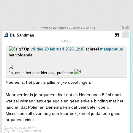
• vrijdag 20 februari 2026 @ 12:19 • 35
Da_Sandman
A.F.C.A.
Op
vrijdag 20 februari 2026 12:16
schreef
matspontius
het volgende:
[..]
Ja, dat is het punt hier ook, professor
Nee eens, het punt is jullie lelijke opvattingen.
Maar verder is je argument hier dat dit Nederlands Elftal nooit
wat zal winnen vanwege ego's en geen enkele binding met het
land en dat Polen en Denemarken dat veel beter doen.
Misschien zelf even nog een keer bekijken of je dat een goed
argument vindt.
'Cause it's easier to fly
Than to face another night