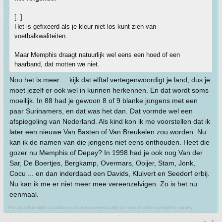
[..]
Het is gefixeerd als je kleur niet los kunt zien van
voetbalkwaliteiten.
Maar Memphis draagt natuurlijk wel eens een hoed of een
haarband, dat motten we niet.
Nou het is meer ... kijk dat elftal vertegenwoordigt je land, dus je
moet jezelf er ook wel in kunnen herkennen. En dat wordt soms
moeilijk. In 88 had je gewoon 8 of 9 blanke jongens met een
paar Surinamers, en dat was het dan. Dat vormde wel een
afspiegeling van Nederland. Als kind kon ik me voorstellen dat ik
later een nieuwe Van Basten of Van Breukelen zou worden. Nu
kan ik de namen van die jongens niet eens onthouden. Heet die
gozer nu Memphis of Depay? In 1998 had je ook nog Van der
Sar, De Boertjes, Bergkamp, Overmars, Ooijer, Stam, Jonk,
Cocu ... en dan inderdaad een Davids, Kluivert en Seedorf erbij.
Nu kan ik me er niet meer mee vereenzelvigen. Zo is het nu
eenmaal.
The problem with socialism is that you eventually run out of other people's money