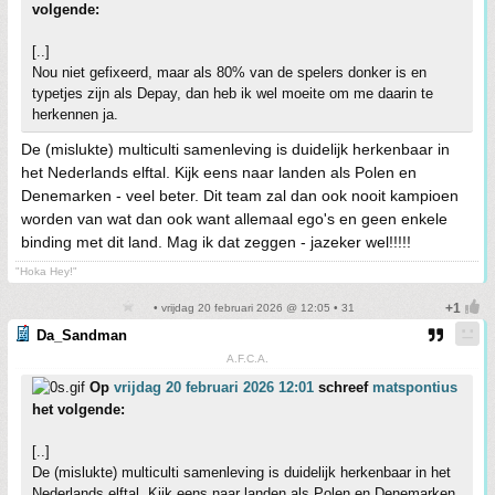
volgende:
[..]
Nou niet gefixeerd, maar als 80% van de spelers donker is en
typetjes zijn als Depay, dan heb ik wel moeite om me daarin te
herkennen ja.
De (mislukte) multiculti samenleving is duidelijk herkenbaar in
het Nederlands elftal. Kijk eens naar landen als Polen en
Denemarken - veel beter. Dit team zal dan ook nooit kampioen
worden van wat dan ook want allemaal ego's en geen enkele
binding met dit land. Mag ik dat zeggen - jazeker wel!!!!!
"Hoka Hey!"
• vrijdag 20 februari 2026 @ 12:05 • 31
Da_Sandman
A.F.C.A.
Op
vrijdag 20 februari 2026 12:01
schreef
matspontius
het volgende:
[..]
De (mislukte) multiculti samenleving is duidelijk herkenbaar in het
Nederlands elftal. Kijk eens naar landen als Polen en Denemarken