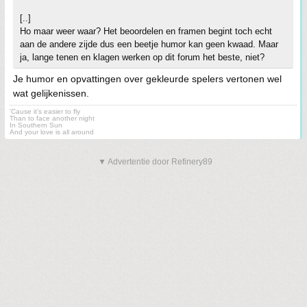
[..]
Ho maar weer waar? Het beoordelen en framen begint toch echt
aan de andere zijde dus een beetje humor kan geen kwaad. Maar
ja, lange tenen en klagen werken op dit forum het beste, niet?
Je humor en opvattingen over gekleurde spelers vertonen wel
wat gelijkenissen.
'Cause it's easier to fly
Than to face another night
In Southern Sun
And your love is all around
▼ Advertentie door Refinery89