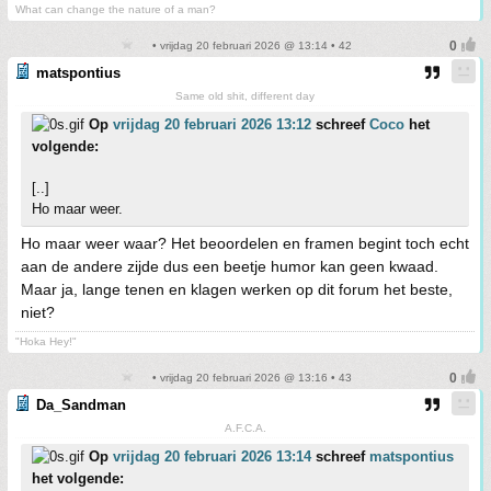
What can change the nature of a man?
• vrijdag 20 februari 2026 @ 13:14 • 42
matspontius
Same old shit, different day
Op
vrijdag 20 februari 2026 13:12
schreef
Coco
het
volgende:
[..]
Ho maar weer.
Ho maar weer waar? Het beoordelen en framen begint toch echt
aan de andere zijde dus een beetje humor kan geen kwaad.
Maar ja, lange tenen en klagen werken op dit forum het beste,
niet?
"Hoka Hey!"
• vrijdag 20 februari 2026 @ 13:16 • 43
Da_Sandman
A.F.C.A.
Op
vrijdag 20 februari 2026 13:14
schreef
matspontius
het volgende: