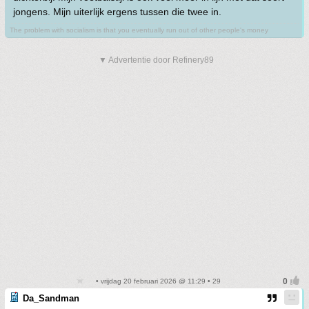
jongens. Mijn uiterlijk ergens tussen die twee in.
The problem with socialism is that you eventually run out of other people's money
▼ Advertentie door Refinery89
• vrijdag 20 februari 2026 @ 11:29 • 29
Da_Sandman