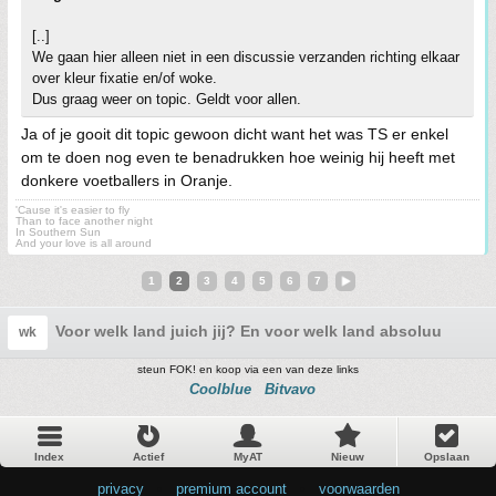
[..]
We gaan hier alleen niet in een discussie verzanden richting elkaar
over kleur fixatie en/of woke.
Dus graag weer on topic. Geldt voor allen.
Ja of je gooit dit topic gewoon dicht want het was TS er enkel
om te doen nog even te benadrukken hoe weinig hij heeft met
donkere voetballers in Oranje.
'Cause it's easier to fly
Than to face another night
In Southern Sun
And your love is all around
1
2
3
4
5
6
7
Voor welk land juich jij? En voor welk land absoluut niet?
wk
steun FOK! en koop via een van deze links
Coolblue
Bitvavo
Index
Actief
MyAT
Nieuw
Opslaan
privacy
•
premium account
•
voorwaarden