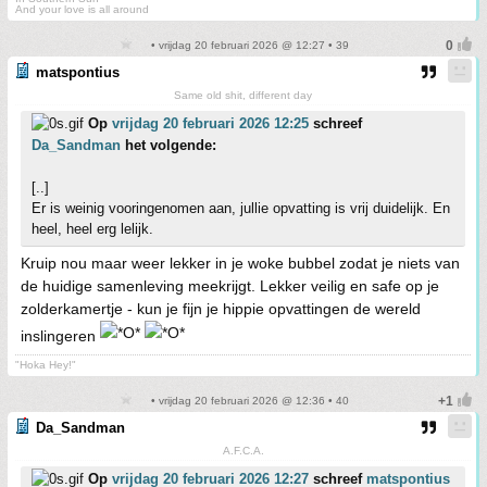
And your love is all around
• vrijdag 20 februari 2026 @ 12:27 • 39
matspontius
Same old shit, different day
Op
vrijdag 20 februari 2026 12:25
schreef
Da_Sandman
het volgende:
[..]
Er is weinig vooringenomen aan, jullie opvatting is vrij duidelijk. En
heel, heel erg lelijk.
Kruip nou maar weer lekker in je woke bubbel zodat je niets van
de huidige samenleving meekrijgt. Lekker veilig en safe op je
zolderkamertje - kun je fijn je hippie opvattingen de wereld
inslingeren
"Hoka Hey!"
• vrijdag 20 februari 2026 @ 12:36 • 40
Da_Sandman
A.F.C.A.
Op
vrijdag 20 februari 2026 12:27
schreef
matspontius