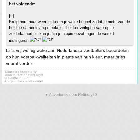
het volgende:
[..]
Kruip nou maar weer lekker in je woke bubbel zodat je niets van de
huidige samenleving meekrijgt. Lekker veilig en safe op je
zolderkamertje - kun je fijn je hippie opvattingen de wereld
inslingeren
Er is vrij weinig woke aan Nederlandse voetballers beoordelen
op hun voetbalkwaliteiten in plaats van hun kleur, maar bries
vooral verder.
'Cause it's easier to fly
Than to face another night
In Southern Sun
And your love is all around
▼ Advertentie door Refinery89