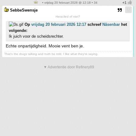
• vrijdag 20 februari 2026 @ 12:18 • 34
SebbeSwensje
Heraclied of niet?
Op
vrijdag 20 februari 2026 12:17
schreef
Näsenbar
het
volgende:
Ik juich voor de scheidsrechter.
Echte onpartijdigheid. Mooie vent ben je.
That's the drugs talking and truth be told, I like what they're saying.
▼ Advertentie door Refinery89