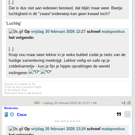
[..]
Dat is dus niet aan iedereen besteed, dat blijkt maar weer. Beetje
luchtigheid in dit "zware"onderwerp kan geen kwaad toch?
'Luchtig'
Op
vrijdag 20 februari 2026 12:27
schreef
matspontius
het volgende:
[..]
Kruip nou maar weer lekker in je woke bubbel zodat je niets van de
huidige samenleving meekrijgt. Lekker veilig en safe op je
zolderkamertje - kun je fijn je hippie opvattingen de wereld
inslingeren
'Cause it's easier to fly
Than to face another night
In Southern Sun
And your love is all around
• vrijdag 20 februari 2026 @ 13:27 • 48
Moderator
Coco
dat vind je leuk hè
Op
vrijdag 20 februari 2026 13:24
schreef
matspontius
het volgende: