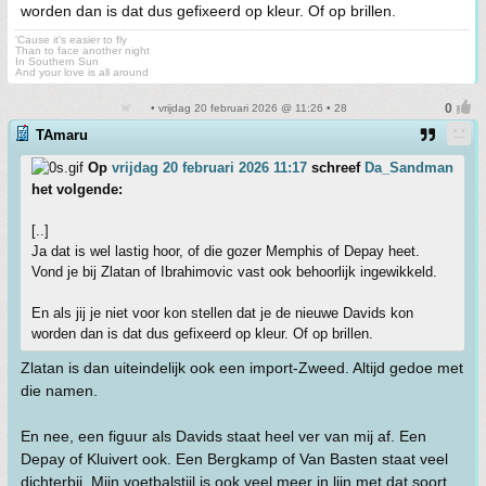
worden dan is dat dus gefixeerd op kleur. Of op brillen.
'Cause it's easier to fly
Than to face another night
In Southern Sun
And your love is all around
• vrijdag 20 februari 2026 @ 11:26 • 28
TAmaru
Op
vrijdag 20 februari 2026 11:17
schreef
Da_Sandman
het volgende:
[..]
Ja dat is wel lastig hoor, of die gozer Memphis of Depay heet.
Vond je bij Zlatan of Ibrahimovic vast ook behoorlijk ingewikkeld.
En als jij je niet voor kon stellen dat je de nieuwe Davids kon
worden dan is dat dus gefixeerd op kleur. Of op brillen.
Zlatan is dan uiteindelijk ook een import-Zweed. Altijd gedoe met
die namen.
En nee, een figuur als Davids staat heel ver van mij af. Een
Depay of Kluivert ook. Een Bergkamp of Van Basten staat veel
dichterbij. Mijn voetbalstijl is ook veel meer in lijn met dat soort