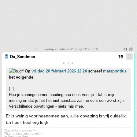
• vrijdag 20 februari 2026 @ 12:25 • 38
Da_Sandman
A.F.C.A.
Op
vrijdag 20 februari 2026 12:24
schreef
matspontius
het volgende:
[..]
Hou je vooringenomen houding nou eens voor je. Dat is mijn
mening en dat je het het niet aanstaat zal me echt een worst zijn.
Verschillende opvattingen - niets mis mee.
Er is weinig vooringenomen aan, jullie opvatting is vrij duidelijk.
En heel, heel erg lelijk.
'Cause it's easier to fly
Than to face another night
In Southern Sun