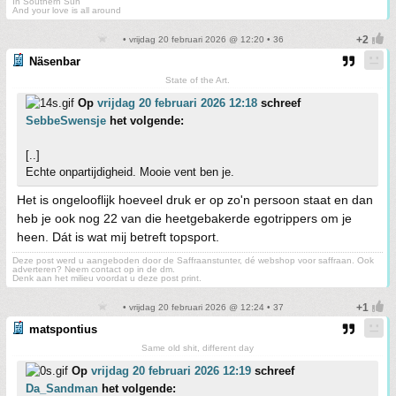
In Southern Sun
And your love is all around
• vrijdag 20 februari 2026 @ 12:20 • 36
Näsenbar
State of the Art.
Op
vrijdag 20 februari 2026 12:18
schreef
SebbeSwensje
het volgende:
[..]
Echte onpartijdigheid. Mooie vent ben je.
Het is ongelooflijk hoeveel druk er op zo'n persoon staat en dan
heb je ook nog 22 van die heetgebakerde egotrippers om je
heen. Dát is wat mij betreft topsport.
Deze post werd u aangeboden door de Saffraanstunter, dé webshop voor saffraan. Ook
adverteren? Neem contact op in de dm.
Denk aan het milieu voordat u deze post print.
• vrijdag 20 februari 2026 @ 12:24 • 37
matspontius
Same old shit, different day
Op
vrijdag 20 februari 2026 12:19
schreef
Da_Sandman
het volgende: