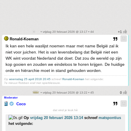
• vrijdag 20 februari 2026 @ 13:17 • 44
Ronald-Koeman
Ik kan een hele waslijst noemen maar met name België zal ik
niet voor juichen. Het is van levensbelang dat België niet een
WK wint voordat Nederland dat doet. Dat zou de wereld op zijn
kop gooien en zouden we eindeloos te horen krijgen. De huidige
orde en hiërarchie moet in stand gehouden worden.
Op
woensdag 25 april 2018 20:45
schreef
Ronald-Koeman
het volgende:
7e minuut Robben eraf met spierblessure.
• vrijdag 20 februari 2026 @ 13:22 • 45
Moderator
Coco
dat vind je leuk hè
Op
vrijdag 20 februari 2026 13:14
schreef
matspontius
het volgende: