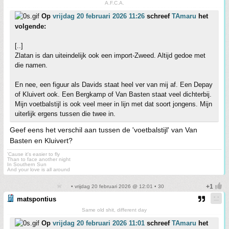
A.F.C.A.
Op
vrijdag 20 februari 2026 11:26
schreef
TAmaru
het
volgende:
[..]
Zlatan is dan uiteindelijk ook een import-Zweed. Altijd gedoe met
die namen.
En nee, een figuur als Davids staat heel ver van mij af. Een Depay
of Kluivert ook. Een Bergkamp of Van Basten staat veel dichterbij.
Mijn voetbalstijl is ook veel meer in lijn met dat soort jongens. Mijn
uiterlijk ergens tussen die twee in.
Geef eens het verschil aan tussen de 'voetbalstijl' van Van
Basten en Kluivert?
'Cause it's easier to fly
Than to face another night
In Southern Sun
And your love is all around
• vrijdag 20 februari 2026 @ 12:01 • 30
matspontius
Same old shit, different day
Op
vrijdag 20 februari 2026 11:01
schreef
TAmaru
het