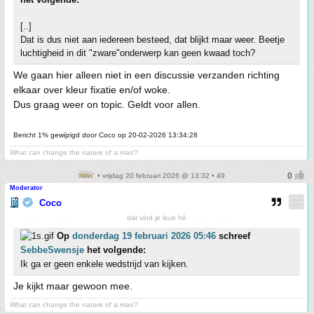
[..]
Dat is dus niet aan iedereen besteed, dat blijkt maar weer. Beetje
luchtigheid in dit "zware"onderwerp kan geen kwaad toch?
We gaan hier alleen niet in een discussie verzanden richting
elkaar over kleur fixatie en/of woke.
Dus graag weer on topic. Geldt voor allen.
Bericht 1% gewijzigd door Coco op 20-02-2026 13:34:28
What can change the nature of a man?
• vrijdag 20 februari 2026 @ 13:32 • 49
Moderator
Coco
dat vind je leuk hè
Op
donderdag 19 februari 2026 05:46
schreef
SebbeSwensje
het volgende:
Ik ga er geen enkele wedstrijd van kijken.
Je kijkt maar gewoon mee.
What can change the nature of a man?