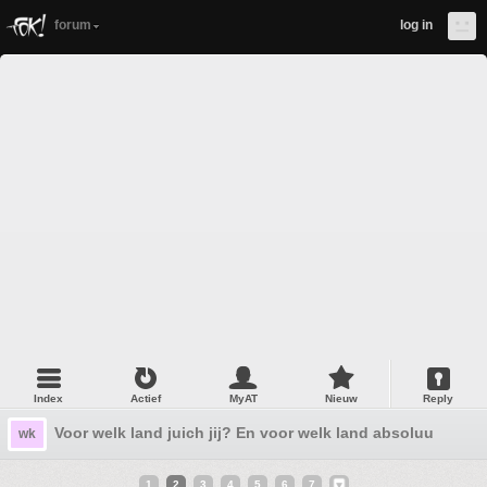
forum
log in
Index
Actief
MyAT
Nieuw
Reply
Voor welk land juich jij? En voor welk land absoluut niet?
wk
1
2
3
4
5
6
7