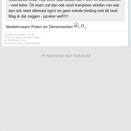
- veel beter. Dit team zal dan ook nooit kampioen worden van wat
dan ook want allemaal ego's en geen enkele binding met dit land.
Mag ik dat zeggen - jazeker wel!!!!!
Veelwinnaars Polen en Denemarken
.
'Cause it's easier to fly
Than to face another night
In Southern Sun
And your love is all around
▼ Advertentie door Refinery89