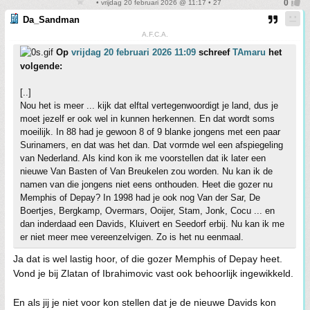
• vrijdag 20 februari 2026 @ 11:17 • 27
Da_Sandman
A.F.C.A.
Op
vrijdag 20 februari 2026 11:09
schreef
TAmaru
het
volgende:
[..]
Nou het is meer ... kijk dat elftal vertegenwoordigt je land, dus je
moet jezelf er ook wel in kunnen herkennen. En dat wordt soms
moeilijk. In 88 had je gewoon 8 of 9 blanke jongens met een paar
Surinamers, en dat was het dan. Dat vormde wel een afspiegeling
van Nederland. Als kind kon ik me voorstellen dat ik later een
nieuwe Van Basten of Van Breukelen zou worden. Nu kan ik de
namen van die jongens niet eens onthouden. Heet die gozer nu
Memphis of Depay? In 1998 had je ook nog Van der Sar, De
Boertjes, Bergkamp, Overmars, Ooijer, Stam, Jonk, Cocu ... en
dan inderdaad een Davids, Kluivert en Seedorf erbij. Nu kan ik me
er niet meer mee vereenzelvigen. Zo is het nu eenmaal.
Ja dat is wel lastig hoor, of die gozer Memphis of Depay heet.
Vond je bij Zlatan of Ibrahimovic vast ook behoorlijk ingewikkeld.
En als jij je niet voor kon stellen dat je de nieuwe Davids kon