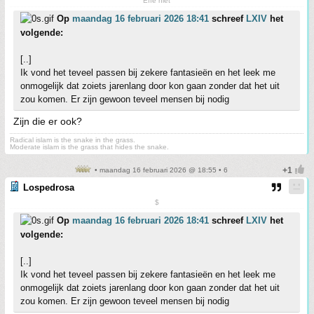
Effe niet
Op
maandag 16 februari 2026 18:41
schreef
LXIV
het
volgende:
[..]
Ik vond het teveel passen bij zekere fantasieën en het leek me
onmogelijk dat zoiets jarenlang door kon gaan zonder dat het uit
zou komen. Er zijn gewoon teveel mensen bij nodig
Zijn die er ook?
Radical islam is the snake in the grass.
Moderate islam is the grass that hides the snake.
• maandag 16 februari 2026 @ 18:55 • 6
Lospedrosa
$
Op
maandag 16 februari 2026 18:41
schreef
LXIV
het
volgende:
[..]
Ik vond het teveel passen bij zekere fantasieën en het leek me
onmogelijk dat zoiets jarenlang door kon gaan zonder dat het uit
zou komen. Er zijn gewoon teveel mensen bij nodig