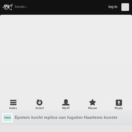
forum
log in
Index
Actief
MyAT
Nieuw
Reply
Epstein kocht replica van luguber Haarlems kunstwerk
nws