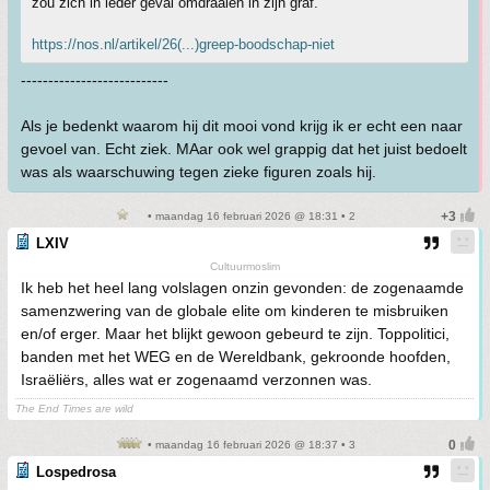
zou zich in ieder geval omdraaien in zijn graf."
https://nos.nl/artikel/26(...)greep-boodschap-niet
---------------------------
Als je bedenkt waarom hij dit mooi vond krijg ik er echt een naar
gevoel van. Echt ziek. MAar ook wel grappig dat het juist bedoelt
was als waarschuwing tegen zieke figuren zoals hij.
• maandag 16 februari 2026 @ 18:31 • 2
LXIV
Cultuurmoslim
Ik heb het heel lang volslagen onzin gevonden: de zogenaamde
samenzwering van de globale elite om kinderen te misbruiken
en/of erger. Maar het blijkt gewoon gebeurd te zijn. Toppolitici,
banden met het WEG en de Wereldbank, gekroonde hoofden,
Israëliërs, alles wat er zogenaamd verzonnen was.
The End Times are wild
• maandag 16 februari 2026 @ 18:37 • 3
Lospedrosa