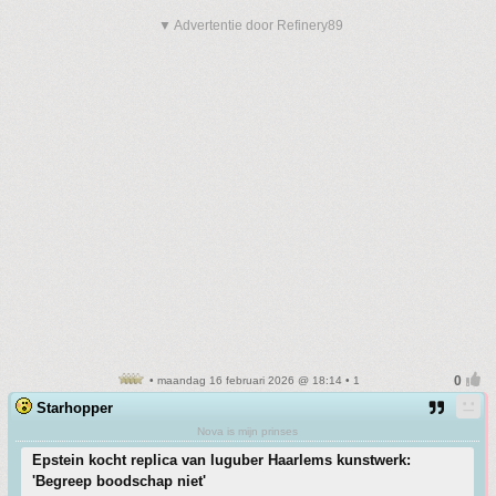
▼ Advertentie door Refinery89
• maandag 16 februari 2026 @ 18:14 • 1
Starhopper
Nova is mijn prinses
Epstein kocht replica van luguber Haarlems kunstwerk:
'Begreep boodschap niet'