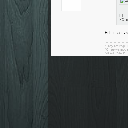
[..]
PC, m
Heb je last 
"They are rage. B
"Omae wa mou sh
"All we know is..