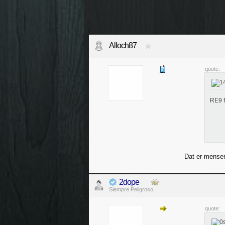
Alloch87
quote:
RE9 f
Dat er mensen
2dope
Siempre Peligroso
quote: