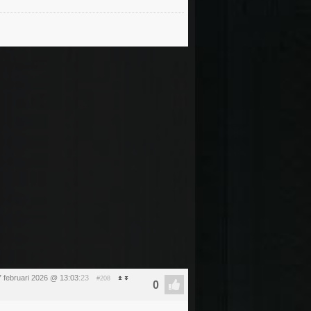
7 februari 2026 @ 13:03
:23
#208