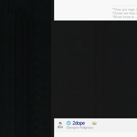
"They are rage. B
"Omae wa mou sh
"All we know is..
2dope
Siempre Peligroso