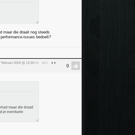
d maar die draait nog steeds
e performance-issues bedoelt?
7 februari 2026 @ 12:59
:54
#207
ehad maar die draait
t je eventuele