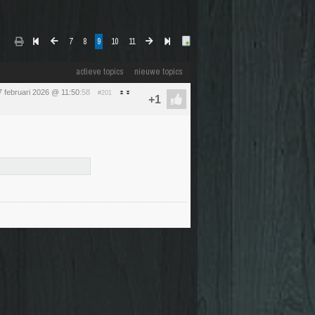
7
8
9
10
11
actieve topics
nieuwe topics
27 februari 2026 @ 11:50
:58
#201