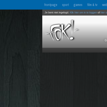
frontpage
sport
games
film & tv
web
Je bent niet ingelogd.
Klik hier om in te loggen
of
hier 
G