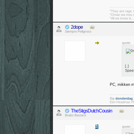
"They are rage. B
"Omae wa mou sh
"All we know is..
2dope
Siempre Peligroso
quote:
[..]
Speel
PC, mikken me
Op
donderdag 3
Een Headmax PMX
TheStigsDutchCousin
Brabo Bastard
quote: