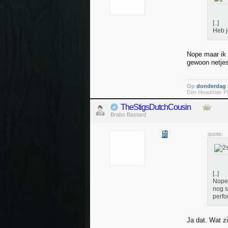
[..]
Heb j
Nope maar ik 
gewoon netjes
Op
donderdag 3
Een Headmax PMX
TheStigsDutchCousin
Brabo Bastard
quote:
[..]
Nope 
nog s
perfo
Ja dat. Wat z