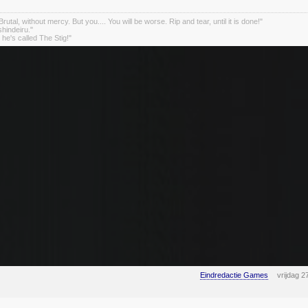
rutal, without mercy. But you.... You will be worse. Rip and tear, until it is done!"
indeiru."
. he's called The Stig!"
Eindredactie Games
vrijdag 2