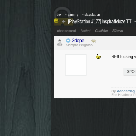
Index
»
gaming
»
playstation
[PlayStation #177] Inspiratieloze TT
abonnement
Unibet
Coolblue
Bitvavo
2dope
Siempre Peligroso
RE9 fucking 
SPOI
Op
donderdag 3
Een Headmax PMX