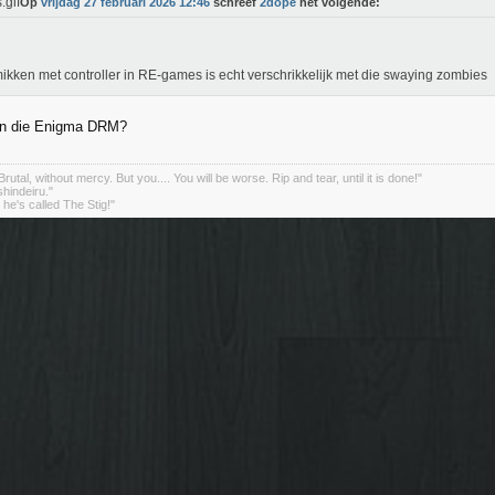
Op
vrijdag 27 februari 2026 12:46
schreef
2dope
het volgende:
ikken met controller in RE-games is echt verschrikkelijk met die swaying zombies
van die Enigma DRM?
rutal, without mercy. But you.... You will be worse. Rip and tear, until it is done!"
indeiru."
. he's called The Stig!"