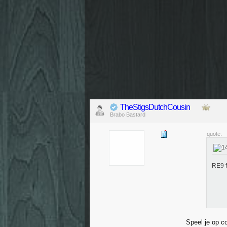
TheStigsDutchCousin
Brabo Bastard
quote:
RE9 f
Speel je op c