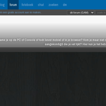
log
forum
fotoboek
chat
zoeken
dm
om een gratis account aan te maken
.
ame je op de PC of Console of toch liever mobiel of in je browser? Kom je maar niet d
aangekondigd die je vet lijkt? Hier kun je het h