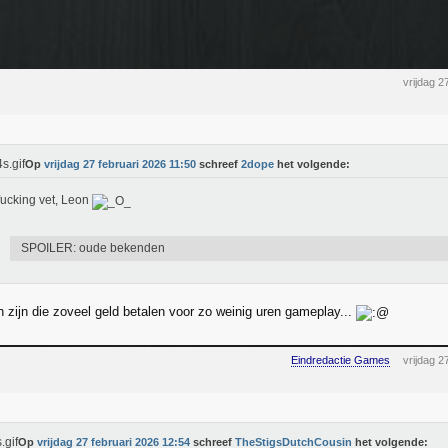
vrijdag 2
Op
vrijdag 27 februari 2026 11:50
schreef
2dope
het volgende:
ucking vet, Leon
SPOILER: oude bekenden
 zijn die zoveel geld betalen voor zo weinig uren gameplay...
Eindredactie Games
vrijdag 2
Op
vrijdag 27 februari 2026 12:54
schreef
TheStigsDutchCousin
het volgende: