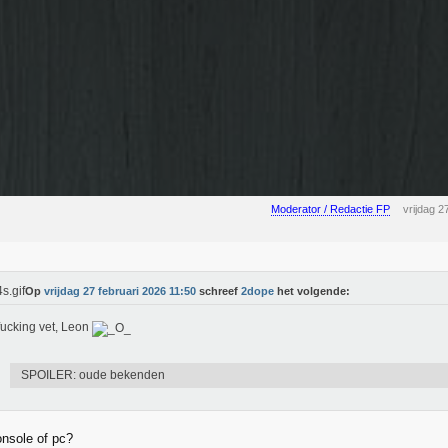
Moderator / Redactie FP
vrijdag 2
Op
vrijdag 27 februari 2026 11:50
schreef
2dope
het volgende:
ucking vet, Leon
SPOILER: oude bekenden
onsole of pc?