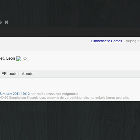
Eindredactie Games
vrijdag 
vet, Leon
LER: oude bekenden
 maart 2011 19:12
schreef zeross het volgende:
60 Sennheiser Koptelefoon, nieuw in de verpakking, slechts enkele keren gebruikt.