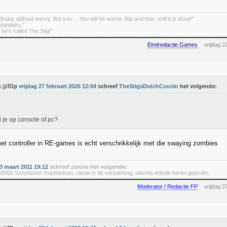
rutal, without mercy. But you.... You will be worse. Rip and tear, until it is done!"
indeiru."
. he's called The Stig!"
Eindredactie Games
vrijdag 2
Op
vrijdag 27 februari 2026 12:04
schreef
TheStigsDutchCousin
het volgende:
 je op console of pc?
t controller in RE-games is echt verschrikkelijk met die swaying zombies
 maart 2011 19:12
schreef zeross het volgende:
60 Sennheiser Koptelefoon, nieuw in de verpakking, slechts enkele keren gebruikt.
Moderator / Redactie FP
vrijdag 2