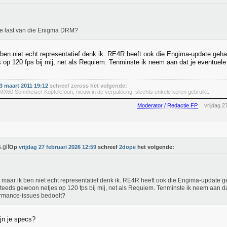
e last van die Enigma DRM?
ben niet echt representatief denk ik. RE4R heeft ook die Engima-update geha
 op 120 fps bij mij, net als Requiem. Tenminste ik neem aan dat je eventuel
 maart 2011 19:12
schreef zeross het volgende:
60 Sennheiser Koptelefoon, nieuw in de verpakking, slechts enkele keren gebruikt.
Moderator / Redactie FP
vrijdag 2
Op
vrijdag 27 februari 2026 12:59
schreef
2dope
het volgende:
maar ik ben niet echt representatief denk ik. RE4R heeft ook die Engima-update g
teeds gewoon netjes op 120 fps bij mij, net als Requiem. Tenminste ik neem aan da
rmance-issues bedoelt?
ijn je specs?