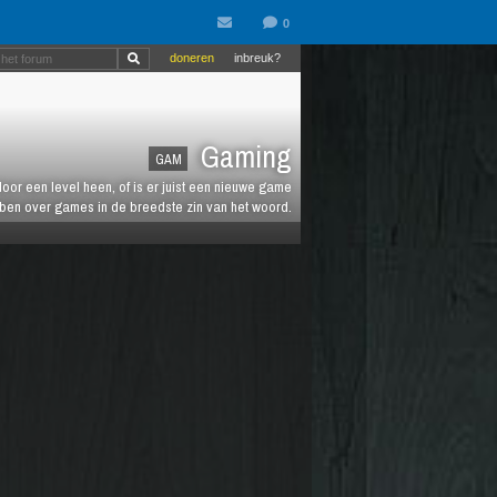
doneren
inbreuk?
Gaming
GAM
oor een level heen, of is er juist een nieuwe game
ebben over games in de breedste zin van het woord.