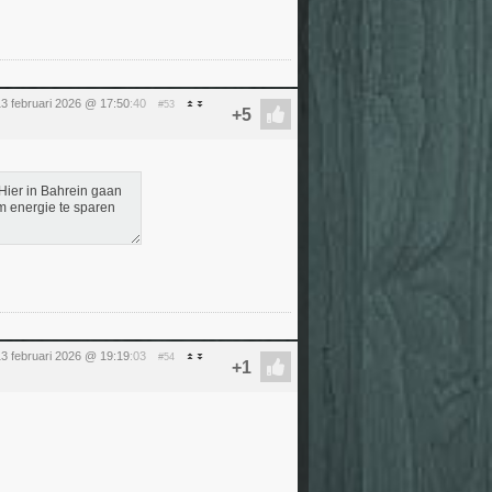
13 februari 2026 @ 17:50
:40
#53
"Hier in Bahrein gaan
m energie te sparen
13 februari 2026 @ 19:19
:03
#54