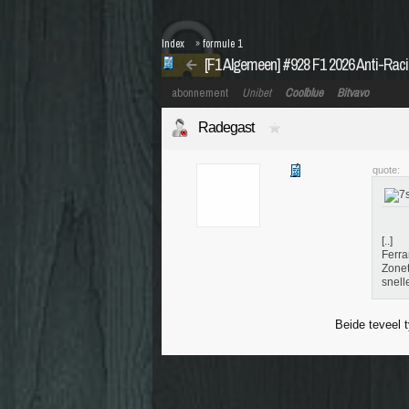
Index
»
formule 1
[F1 Algemeen] #928 F1 2026 Anti-Rac
abonnement
Unibet
Coolblue
Bitvavo
Radegast
quote:
[..]
Ferra
Zonet
snell
Beide teveel t