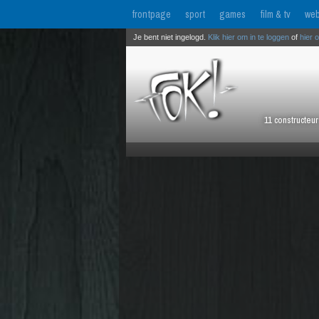
frontpage
sport
games
film & tv
web
Je bent niet ingelogd.
Klik hier om in te loggen
of
hier 
11 constructeu