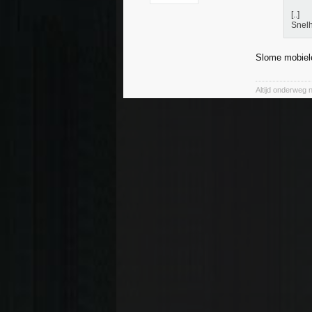
[..]
Snel
Slome mobiel
Altijd onderweg 