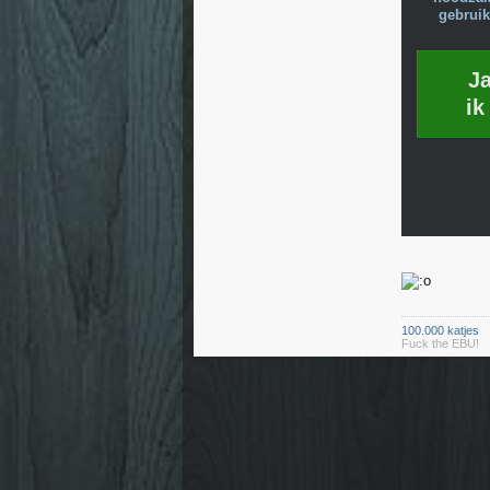
gebruik
J
ik
100.000 katjes
Fuck the EBU!