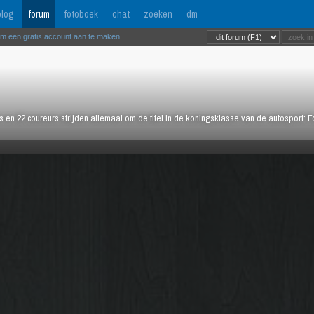
log
forum
fotoboek
chat
zoeken
dm
om een gratis account aan te maken
.
rs en 22 coureurs strijden allemaal om de titel in de koningsklasse van de autosport: