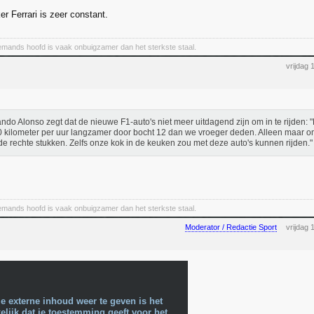
ker Ferrari is zeer constant.
emands hoofd is vaak onbuigzamer dan het sterkste staal.
vrijdag 
ndo Alonso zegt dat de nieuwe F1-auto's niet meer uitdagend zijn om in te rijden: 
 kilometer per uur langzamer door bocht 12 dan we vroeger deden. Alleen maar o
de rechte stukken. Zelfs onze kok in de keuken zou met deze auto's kunnen rijden."
emands hoofd is vaak onbuigzamer dan het sterkste staal.
Moderator / Redactie Sport
vrijdag 
e externe inhoud weer te geven is het
lijk dat je toestemming geeft voor het