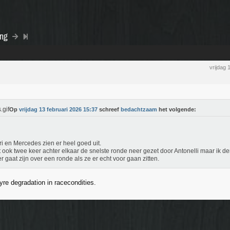
ing
vrijdag 
Op
vrijdag 13 februari 2026 15:37
schreef
bedachtzaam
het volgende:
ri en Mercedes zien er heel goed uit.
 ook twee keer achter elkaar de snelste ronde neer gezet door Antonelli maar ik den
er gaat zijn over een ronde als ze er echt voor gaan zitten.
yre degradation in racecondities.