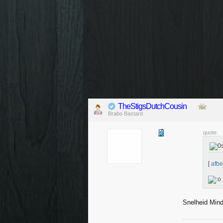
TheStigsDutchCousin
Brabo Bastard
quote:
[
afbe
Snelheid Min