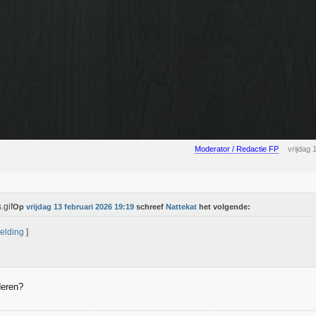
Moderator / Redactie FP
vrijdag 
Op
vrijdag 13 februari 2026 19:19
schreef
Nattekat
het volgende:
elding
]
deren?