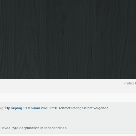
vrijdag 
Op
vrijdag 13 februari 2026 17:31
schreef
Radegast
het volgende:
 teveel tyre degradation in racecondities.