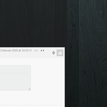
13 februari 2026 @ 19:23
:08
#55