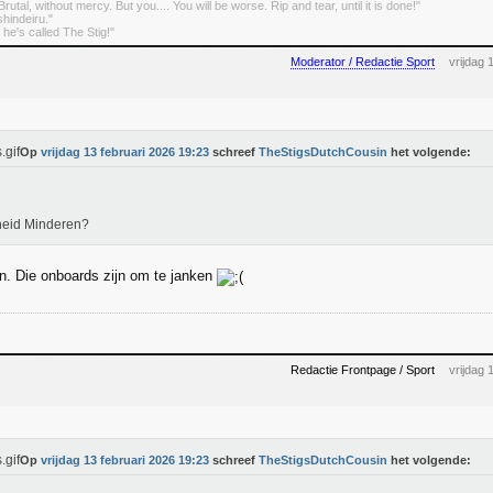
rutal, without mercy. But you.... You will be worse. Rip and tear, until it is done!"
indeiru."
. he's called The Stig!"
Moderator / Redactie Sport
vrijdag 
Op
vrijdag 13 februari 2026 19:23
schreef
TheStigsDutchCousin
het volgende:
heid Minderen?
ijn. Die onboards zijn om te janken
Redactie Frontpage / Sport
vrijdag 
Op
vrijdag 13 februari 2026 19:23
schreef
TheStigsDutchCousin
het volgende: