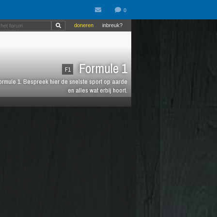
doneren
inbreuk?
Formule 1
F1
 Formule 1. Bespreek hier de snelste sport op aarde
en alles wat erbij hoort.