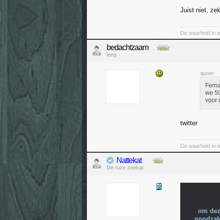
Juist niet, ze
De waarheid in i
bedachtzaam
leeg
quote:
Ferna
we 50
voor 
twitter
De waarheid in i
Nattekat
De roze zeekat
om dez
noodzake