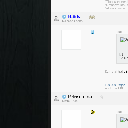
"They are rage. B
"Omae wa mou sh
"All we know is..
Nattekat
De roze zeekat
quote:
[..]
Snel
Dat zal het z
100.000 katjes
Fuck the EBU!
Peterselieman
Maffe Fries
quote: