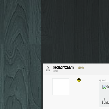
bedachtzaam
leeg
quote:
[..]
Beide