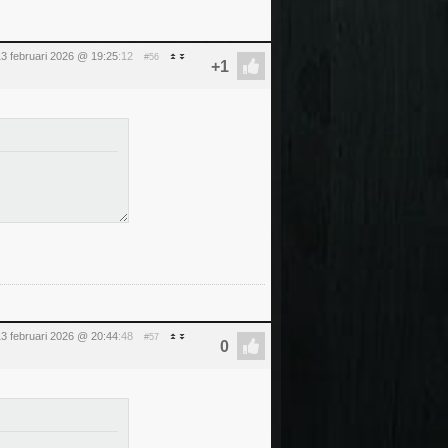
13 februari 2026 @ 19:25
:12
#56
13 februari 2026 @ 20:44
:48
#57