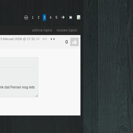
1
2
3
4
5
actieve topics
nieuwe topics
13 februari 2026 @ 17:31
:34
#51
k dat Ferrari nog iets