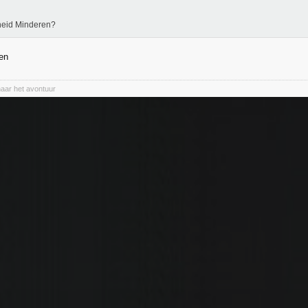
heid Minderen?
en
naar het avontuur