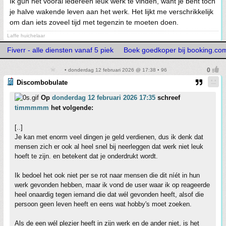
Ik gun het vooral iedereen leuk werk te vinden, want je bent toch
je halve wakende leven aan het werk. Het lijkt me verschrikkelijk
om dan iets zoveel tijd met tegenzin te moeten doen.
Laffe huichelaar
Fiverr - alle diensten vanaf 5 piek
Boek goedkoper bij booking.co
• donderdag 12 februari 2026 @ 17:38 • 96
Discombobulate
Op
donderdag 12 februari 2026 17:35
schreef
timmmmm
het volgende:
[..]
Je kan met enorm veel dingen je geld verdienen, dus ik denk dat
mensen zich er ook al heel snel bij neerleggen dat werk niet leuk
hoeft te zijn. en betekent dat je onderdrukt wordt.
Ik bedoel het ook niet per se rot naar mensen die dit níét in hun
werk gevonden hebben, maar ik vond de user waar ik op reageerde
heel onaardig tegen iemand die dat wél gevonden heeft, alsof die
persoon geen leven heeft en eens wat hobby's moet zoeken.
Als de een wél plezier heeft in zijn werk en de ander niet, is het