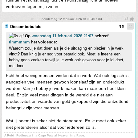
ruimtem et kunstmatig lucht en kunstmatig licht te moeten
vertoeven tegen mijn zin in
• donderdag 12 februari 2026 @ 08:40 • 83
Discombobulate
Op
woensdag 11 februari 2026 21:03
schreef
timmmmm
het volgende:
Waarom zou je dat doen als je die uitdaging en plezier in je werk
vindt? Dan krijg je er nog voor betaald ook. Moet je ineens een
hobby gaan zoeken terwijl je je werk ook gewoon voor je lol doet,
met loon.
Echt heel weinig mensen vinden dat in werk. Wat ook logisch is,
aangezien veel mensen gewoon loonslaaf zijn en onderdrukt
worden. Van je hobby je werk maken kan maar een heel klein
deel. Er zijn veel meer dingen in de wereld die niet aan
productiviteit en waarde van geld gekoppeld zijn die ontzettend
belangrijk zijn voor mensen.
Wat jij noemt is zeker niet de standaard. En je moet ook zeker
niet pretenderen alsof dat voor iedereen zo is.
A Robin Redbreast in a Cage Puts all Heaven in a Rage.