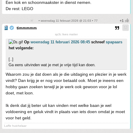
Een kok en schoonmaakster in dienst nemen.
De rest: LEGO
• woensdag 11 februari 2026 @ 21:03 • 77
timmmmm
sp3c lives matter
Op
woensdag 11 februari 2026 08:45
schreef
spapaars
het volgende:
[..]
Ga eens uitvinden wat je met je vrije tijd kan doen.
Waarom zou je dat doen als je die uitdaging en plezier in je werk
vindt? Dan krijg je er nog voor betaald ook. Moet je ineens een
hobby gaan zoeken terwijl je je werk ook gewoon voor je lol
doet, met loon.
Ik denk dat jij beter uit kan vinden met welke baan je wel
voldoening en geluk vindt in plaats van iets doen omdat je moet
voor het geld.
Laffe huichelaar