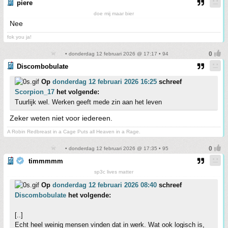
piere
doe mij maar bier
Nee
fok you ja!
• donderdag 12 februari 2026 @ 17:17 • 94
Discombobulate
Op
donderdag 12 februari 2026 16:25
schreef
Scorpion_17
het volgende:
Tuurlijk wel. Werken geeft mede zin aan het leven
Zeker weten niet voor iedereen.
A Robin Redbreast in a Cage Puts all Heaven in a Rage.
• donderdag 12 februari 2026 @ 17:35 • 95
timmmmm
sp3c lives matter
Op
donderdag 12 februari 2026 08:40
schreef
Discombobulate
het volgende:
[..]
Echt heel weinig mensen vinden dat in werk. Wat ook logisch is,