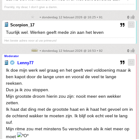
Frankly, my dear, I don't give a damn.
• donderdag 12 februari 2026 @ 16:25 • 91
Scorpion_17
Tuurlijk wel. Werken geeft mede zin aan het leven
Het beste adres voor al uw primeurs!
• donderdag 12 februari 2026 @ 16:53 • 92
Moderator
Lenny77
Ik doe mijn werk wel graag en het geeft veel voldoening maar ik
ben kapot door de lange uren en vooral de veel te lange
reeksen.
Dus ja ik zou stoppen.
Mijn grootste droom hierin zou zijn: nooit meer een wekker
zetten.
Ik haat dat ding met de grootste haat en ik haat het gevoel om in
de ochtend wakker te moeten zijn. Ik blijf ook echt veel te lang
suf.
Mijn ritme zou met minstens 5u verschuiven als ik niet meer op
moet