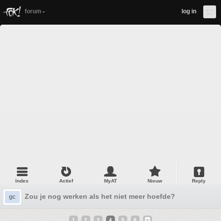
forum
log in
Index
Actief
MyAT
Nieuw
Reply
Zou je nog werken als het niet meer hoefde?
gc
1
2
3
4
5
6