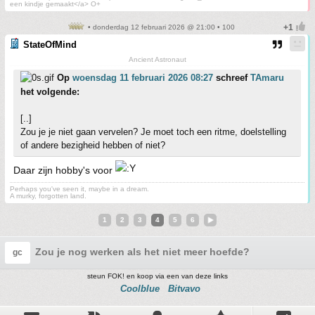
een kindje gemaakt</a> O+
• donderdag 12 februari 2026 @ 21:00 • 100
StateOfMind
Ancient Astronaut
Op
woensdag 11 februari 2026 08:27
schreef
TAmaru
het volgende:
[..]
Zou je je niet gaan vervelen? Je moet toch een ritme, doelstelling
of andere bezigheid hebben of niet?
Daar zijn hobby's voor
Perhaps you've seen it, maybe in a dream.
A murky, forgotten land.
1
2
3
4
5
6
Zou je nog werken als het niet meer hoefde?
gc
steun FOK! en koop via een van deze links
Coolblue
Bitvavo