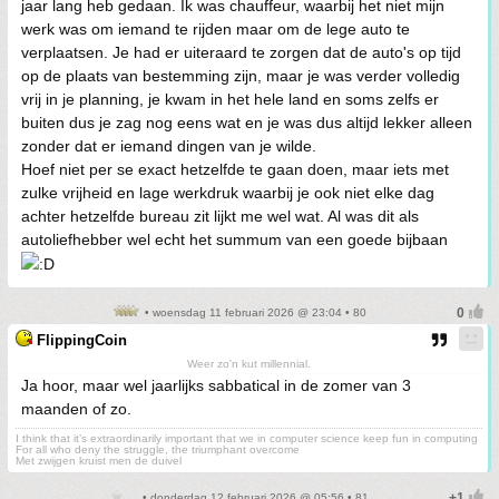
jaar lang heb gedaan. Ik was chauffeur, waarbij het niet mijn
werk was om iemand te rijden maar om de lege auto te
verplaatsen. Je had er uiteraard te zorgen dat de auto's op tijd
op de plaats van bestemming zijn, maar je was verder volledig
vrij in je planning, je kwam in het hele land en soms zelfs er
buiten dus je zag nog eens wat en je was dus altijd lekker alleen
zonder dat er iemand dingen van je wilde.
Hoef niet per se exact hetzelfde te gaan doen, maar iets met
zulke vrijheid en lage werkdruk waarbij je ook niet elke dag
achter hetzelfde bureau zit lijkt me wel wat. Al was dit als
autoliefhebber wel echt het summum van een goede bijbaan
• woensdag 11 februari 2026 @ 23:04 • 80
FlippingCoin
Weer zo'n kut millennial.
Ja hoor, maar wel jaarlijks sabbatical in de zomer van 3
maanden of zo.
I think that it’s extraordinarily important that we in computer science keep fun in computing
For all who deny the struggle, the triumphant overcome
Met zwijgen kruist men de duivel
• donderdag 12 februari 2026 @ 05:56 • 81