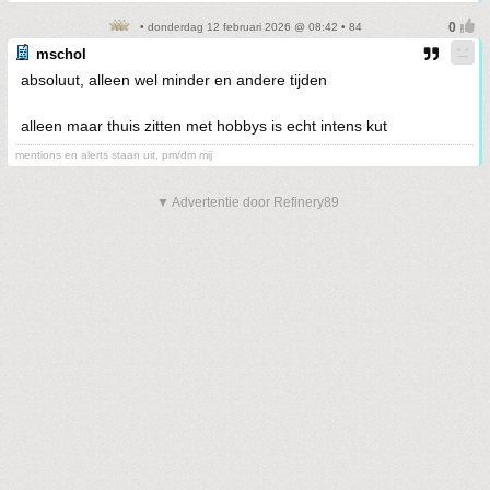
• donderdag 12 februari 2026 @ 08:42 • 84
mschol
absoluut, alleen wel minder en andere tijden
alleen maar thuis zitten met hobbys is echt intens kut
mentions en alerts staan uit, pm/dm mij
▼ Advertentie door Refinery89