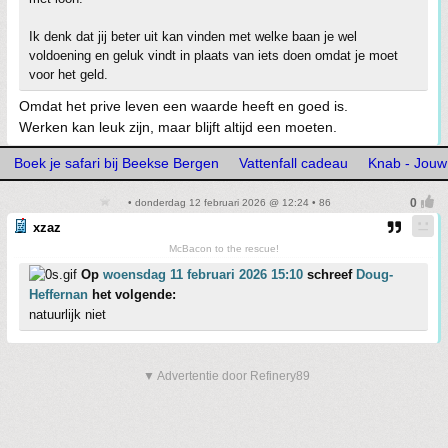
Ik denk dat jij beter uit kan vinden met welke baan je wel
voldoening en geluk vindt in plaats van iets doen omdat je moet
voor het geld.
Omdat het prive leven een waarde heeft en goed is.
Werken kan leuk zijn, maar blijft altijd een moeten.
Boek je safari bij Beekse Bergen
Vattenfall cadeau
Knab - Jouw
• donderdag 12 februari 2026 @ 12:24 • 86
xzaz
McBacon to the rescue!
Op
woensdag 11 februari 2026 15:10
schreef
Doug-
Heffernan
het volgende:
natuurlijk niet
▼ Advertentie door Refinery89