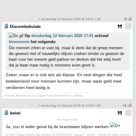
• donderdag 12 februari 2026 @ 18:01 • 98
Discombobulate
Op
donderdag 12 februari 2026 17:41
schreef
timmmmm
het volgende:
Die mensen zitten er vast bij, maar ik denk dat de groep mensen
die gewoon niet of nauwelijks blijven zoeken omdat ze gewoon de
baan voor het meeste geld pakken en denken dat het erbij hoort
dat je baan maar matig is minstens even groot is.
Zeker, maar er is ook iets als klasse. En veel dingen die heel
betekenisvol voor mensen kunnen zijn, maar waar geld mee
verdienen heel lastig is.
A Robin Redbreast in a Cage Puts all Heaven in a Rage.
• donderdag 12 februari 2026 @ 20:53 • 99
kwiwi
de enige echte.
Ja, zou in ieder geval bij de brandweer blijven werken
<a href="https://forum.fok.nl/topic/1321859/1/30" target="_blank" >HuHu en kwiwi hebben