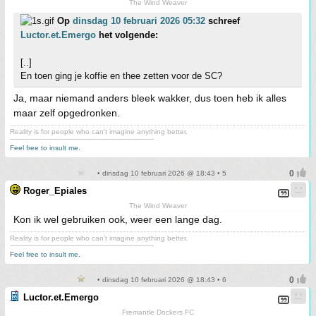
The Wind Weaver
Op
dinsdag 10 februari 2026 05:32
schreef
Luctor.et.Emergo
het volgende:
[..]
En toen ging je koffie en thee zetten voor de SC?
Ja, maar niemand anders bleek wakker, dus toen heb ik alles
maar zelf opgedronken.
Reality is for people who can't imagine anything better.
--------------------------------------------------------------------
Feel free to insult me.
• dinsdag 10 februari 2026 @ 18:43 • 5
Roger_Epiales
The Wind Weaver
Kon ik wel gebruiken ook, weer een lange dag.
Reality is for people who can't imagine anything better.
--------------------------------------------------------------------
Feel free to insult me.
• dinsdag 10 februari 2026 @ 18:43 • 6
Luctor.et.Emergo
Fremantle Dockers FC