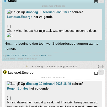
Strani
Beroemde influencer
Op
dinsdag 10 februari 2026 18:47
schreef
Luctor.et.Emergo
het volgende:
[..]
Oh, ik wist niet dat het mijn taak was om boodschappen te doen.
Hm... nu begint je dag toch wel Stoddardesque vormen aan te
nemen.
Op
02-02-2020 20:20:20
schreef
Strani
iets
2006 Time Person of the Year
• dinsdag 10 februari 2026 @ 18:51 • 17
Luctor.et.Emergo
Fremantle Dockers FC
Op
dinsdag 10 februari 2026 18:49
schreef
Roger_Epiales
het volgende:
[..]
Ik ging daarvan uit, omdat jij vaak met financiën bezig bent en zo.
Het kan ook @:Strani zijn geweest, mits jij die met geld vertrouwt.