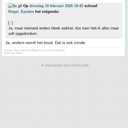
Op
dinsdag 10 februari 2026 18:42
schreef
Roger_Epiales
het volgende:
[..]
Ja, maar niemand anders bleek wakker, dus toen heb ik alles maar
zelf opgedronken.
Ja, anders wordt het koud. Dat is ook zonde.
Autore Deo, favente Regina Luctor et Emergo
Fuck the EBU.
▼ Advertentie door Refinery89