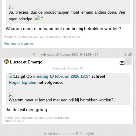
[..]
Ja, precies, dus de boodschappen moet iemand anders doen. Vier
ogen principe.
Waarom moet er iemand met een bril bij betrokken worden?
Reality is for people who can't imagine anything better.
--------------------------------------------------------------------
Feel free to insult me.
• dinsdag 10 februari 2026 @ 18:58 • 24
Luctor.et.Emergo
Fremantle Dockers FC
Op
dinsdag 10 februari 2026 18:57
schreef
Roger_Epiales
het volgende:
[..]
Waarom moet er iemand met een bril bij betrokken worden?
Ja, dat wil men graag.
Autore Deo, favente Regina Luctor et Emergo
Fuck the EBU.
▼ Advertentie door Refinery89