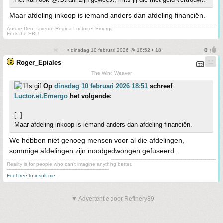
Maar afdeling inkoop is iemand anders dan afdeling financiën.
Autore Deo, favente Regina Luctor et Emergo
Fuck the EBU.
• dinsdag 10 februari 2026 @ 18:52 • 18
Roger_Epiales
The Wind Weaver
Op
dinsdag 10 februari 2026 18:51
schreef
Luctor.et.Emergo
het volgende:
[..]
Maar afdeling inkoop is iemand anders dan afdeling financiën.
We hebben niet genoeg mensen voor al die afdelingen,
sommige afdelingen zijn noodgedwongen gefuseerd.
Reality is for people who can't imagine anything better.
--------------------------------------------------------------------
Feel free to insult me.
▼ Advertentie door Refinery89