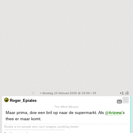
• dinsdag 10 februari 2026 @ 18:58 • 25
Roger_Epiales
The Wind Weaver
Maar prima, doe een bril op naar de supermarkt. Als
's
@Arizona
thee er maar komt.
Reality is for people who can't imagine anything better.
--------------------------------------------------------------------