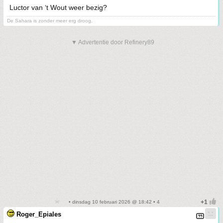
Luctor van ‘t Wout weer bezig?
De Sahara is zonder meer erg droog.
▼ Advertentie door Refinery89
• dinsdag 10 februari 2026 @ 18:42 • 4
Roger_Epiales