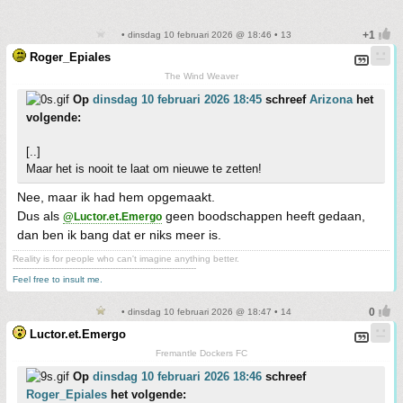
• dinsdag 10 februari 2026 @ 18:46 • 13
Roger_Epiales
The Wind Weaver
Op
dinsdag 10 februari 2026 18:45
schreef
Arizona
het
volgende:
[..]
Maar het is nooit te laat om nieuwe te zetten!
Nee, maar ik had hem opgemaakt.
Dus als
geen boodschappen heeft gedaan,
@Luctor.et.Emergo
dan ben ik bang dat er niks meer is.
Reality is for people who can't imagine anything better.
--------------------------------------------------------------------
Feel free to insult me.
• dinsdag 10 februari 2026 @ 18:47 • 14
Luctor.et.Emergo
Fremantle Dockers FC
Op
dinsdag 10 februari 2026 18:46
schreef
Roger_Epiales
het volgende: