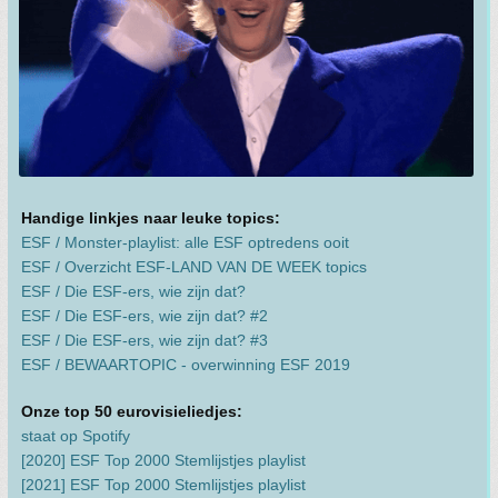
Handige linkjes naar leuke topics:
ESF / Monster-playlist: alle ESF optredens ooit
ESF / Overzicht ESF-LAND VAN DE WEEK topics
ESF / Die ESF-ers, wie zijn dat?
ESF / Die ESF-ers, wie zijn dat? #2
ESF / Die ESF-ers, wie zijn dat? #3
ESF / BEWAARTOPIC - overwinning ESF 2019
Onze top 50 eurovisieliedjes:
staat op Spotify
[2020] ESF Top 2000 Stemlijstjes playlist
[2021] ESF Top 2000 Stemlijstjes playlist