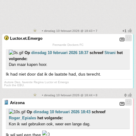
• dinsdag 10 februari 2026 @ 18:43 • 7
Luctor.et.Emergo
Fremantle Dockers FC
Op
dinsdag 10 februari 2026 18:37
schreef
Strani
het
volgende:
Dan maar kapen hoor.
Ik had niet door dat ik de laatste had, dus terecht.
Autore Deo, favente Regina Luctor et Emergo
Fuck the EBU.
• dinsdag 10 februari 2026 @ 18:44 • 8
Arizona
Op
dinsdag 10 februari 2026 18:43
schreef
Roger_Epiales
het volgende:
Kon ik wel gebruiken ook, weer een lange dag.
Ik wil wel een thee