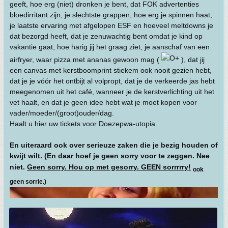
geeft, hoe erg (niet) dronken je bent, dat FOK advertenties
bloedirritant zijn, je slechtste grappen, hoe erg je spinnen haat,
je laatste ervaring met afgelopen ESF en hoeveel meltdowns je
dat bezorgd heeft, dat je zenuwachtig bent omdat je kind op
vakantie gaat, hoe harig jij het graag ziet, je aanschaf van een
airfryer, waar pizza met ananas gewoon mag (
), dat jij
een canvas met kerstboomprint stiekem ook nooit gezien hebt,
dat je je vóór het ontbijt al volpropt, dat je de verkeerde jas hebt
meegenomen uit het café, wanneer je de kerstverlichting uit het
vet haalt, en dat je geen idee hebt wat je moet kopen voor
vader/moeder/(groot)ouder/dag.
Haalt u hier uw tickets voor Doezepwa-utopia.
En uiteraard ook over serieuze zaken die je bezig houden of
kwijt wilt. (En daar hoef je geen sorry voor te zeggen. Nee
niet.
Geen sorry. Hou op met gesorry. GEEN sorrrrry!
ook
geen sorrie.)