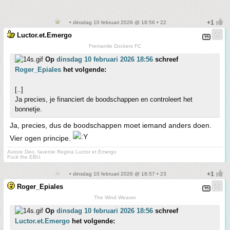
• dinsdag 10 februari 2026 @ 18:56 • 22
Luctor.et.Emergo
Fremantle Dockers FC
Op
dinsdag 10 februari 2026 18:56
schreef
Roger_Epiales
het volgende:
[..]
Ja precies, je financiert de boodschappen en controleert het
bonnetje.
Ja, precies, dus de boodschappen moet iemand anders doen.
Vier ogen principe.
Autore Deo, favente Regina Luctor et Emergo
Fuck the EBU.
• dinsdag 10 februari 2026 @ 18:57 • 23
Roger_Epiales
The Wind Weaver
Op
dinsdag 10 februari 2026 18:56
schreef
Luctor.et.Emergo
het volgende: