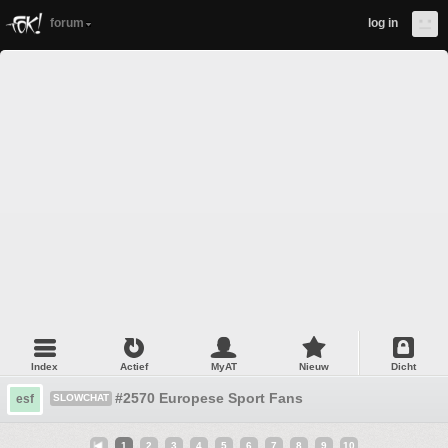
forum
log in
Index
Actief
MyAT
Nieuw
Dicht
#2570 Europese Sport Fans
esf
SLOWCHAT
1
2
3
4
5
6
7
8
9
10