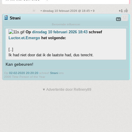
• dinsdag 10 februari 2026 @ 18:45 • 9
Strani
Beroemde influencer
Op
dinsdag 10 februari 2026 18:43
schreef
Luctor.et.Emergo
het volgende:
[..]
Ik had niet door dat ik de laatste had, dus terecht.
Kan gebeuren!
Op
02-02-2020 20:20:20
schreef
Strani
iets
2006 Time Person of the Year
▼ Advertentie door Refinery89