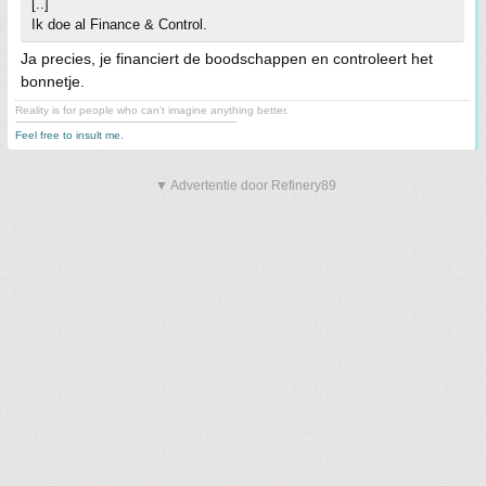
[..]
Ik doe al Finance & Control.
Ja precies, je financiert de boodschappen en controleert het
bonnetje.
Reality is for people who can't imagine anything better.
--------------------------------------------------------------------
Feel free to insult me.
▼ Advertentie door Refinery89