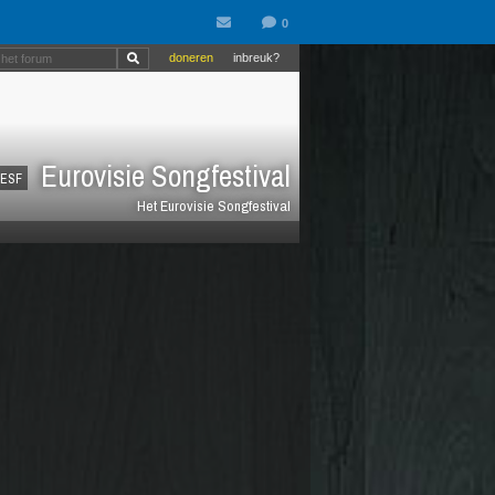
doneren
inbreuk?
Eurovisie Songfestival
ESF
Het Eurovisie Songfestival