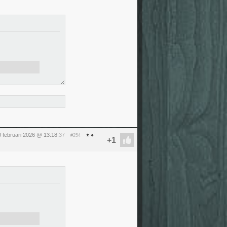
0 februari 2026 @ 13:18
:37
#254