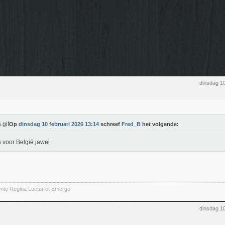
dinsdag 1
Op
dinsdag 10 februari 2026 13:14
schreef
Fred_B
het volgende:
 voor België jawel
ente Regina Luctor et Emergo
dinsdag 1