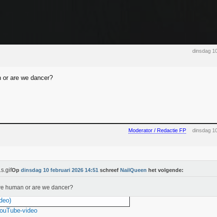
dinsdag 1
 or are we dancer?
Moderator / Redactie FP
dinsdag 1
Op
dinsdag 10 februari 2026 14:51
schreef
NailQueen
het volgende:
we human or are we dancer?
deo)
YouTube-video