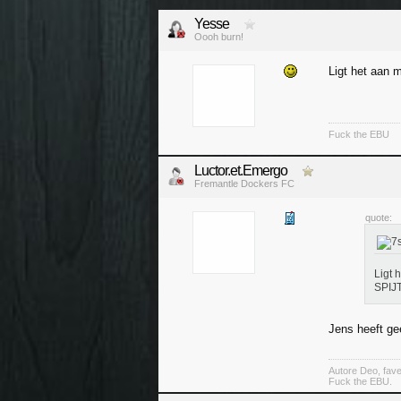
Yesse
Oooh burn!
Ligt het aan 
Fuck the EBU
Luctor.et.Emergo
Fremantle Dockers FC
quote:
Ligt 
SPIJT
Jens heeft gee
Autore Deo, fav
Fuck the EBU.