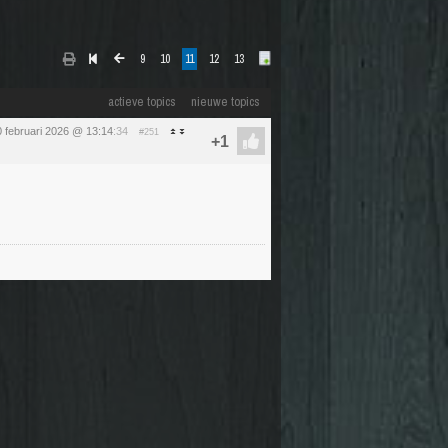
9
10
11
12
13
actieve topics
nieuwe topics
0 februari 2026 @ 13:14
:34
#251