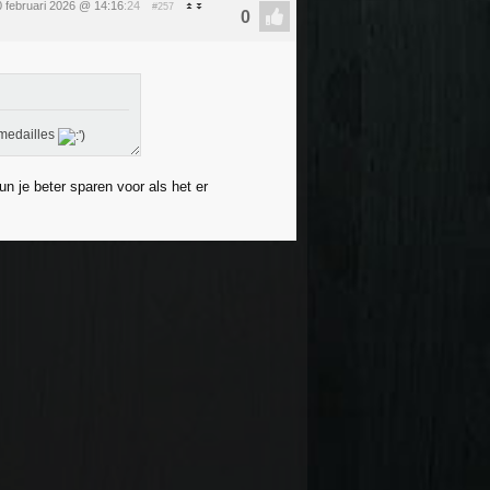
0 februari 2026 @ 14:16
:24
#257
 medailles
un je beter sparen voor als het er