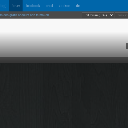
log
forum
fotoboek
chat
zoeken
dm
om een gratis account aan te maken
.