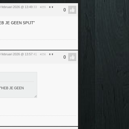
0 februari 2026 @ 13:49
:33
#255
r "HEB JE GEEN SPIJT"
0 februari 2026 @ 13:57
:41
#256
aar "HEB JE GEEN