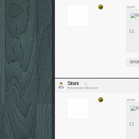
quote:
[..]
SPOI
Strani
Beroemde influencer
quote:
[..]