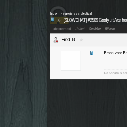
Index
»
eurovisie songfestival
[SLOWCHAT] #2569 Goofy uit Axel he
abonnement
Unibet
Coolblue
Bitvavo
Fred_B
Brons voor Be
De Sahara is zo