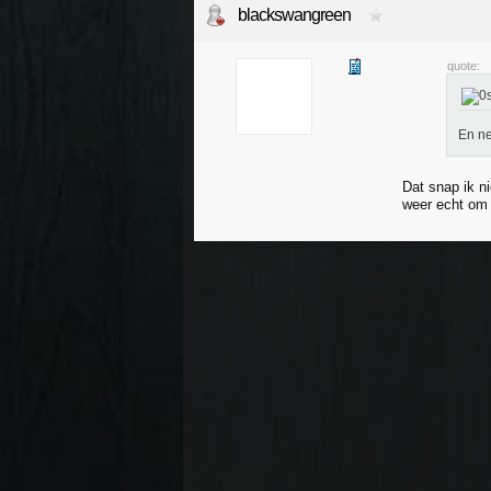
blackswangreen
quote:
En ne
Dat snap ik ni
weer echt om 