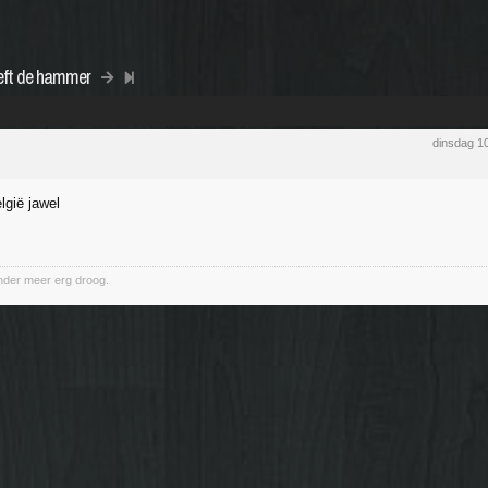
eft de hammer
dinsdag 1
lgië jawel
nder meer erg droog.