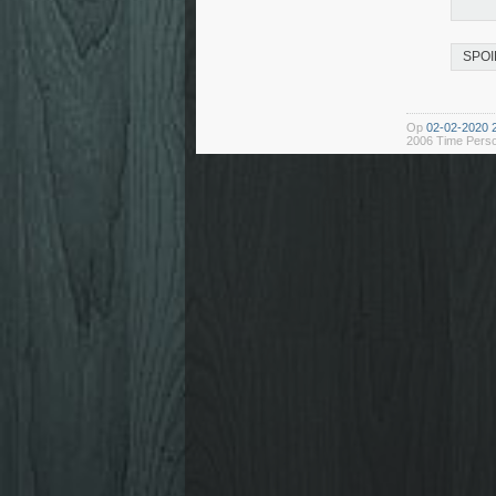
SPOI
Op
02-02-2020 
2006 Time Perso