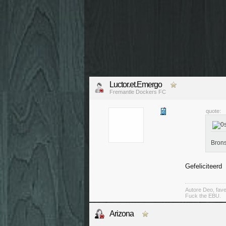
Luctor.et.Emergo
Fremantle Dockers FC
quote:
Brons
Gefeliciteerd
Autore Deo, fav
Fuck the EBU.
Arizona