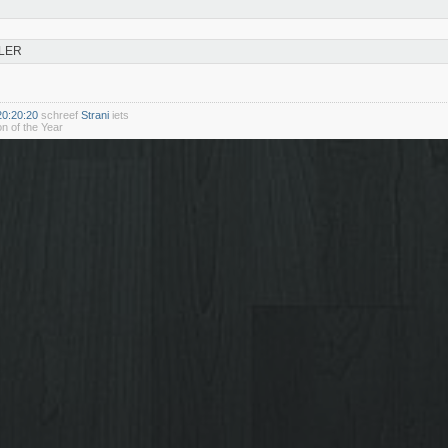
LER
20:20:20
schreef
Strani
iets
n of the Year