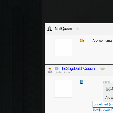
NailQueen
Are we human
TheStigsDutchCousin
Brabo Bastard
quote:
Are 
undefined (vi
Bekijk deze 