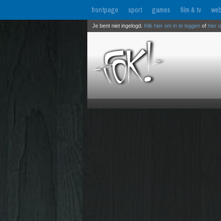
frontpage
sport
games
film & tv
web
Je bent niet ingelogd.
Klik hier om in te loggen
of
hier 