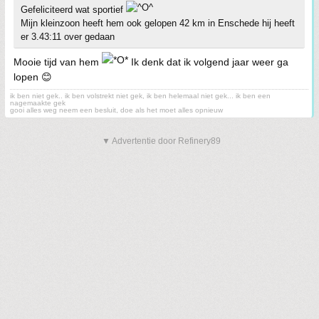
Gefeliciteerd wat sportief
Mijn kleinzoon heeft hem ook gelopen 42 km in Enschede hij heeft
er 3.43:11 over gedaan
Mooie tijd van hem
Ik denk dat ik volgend jaar weer ga
lopen 😊
ik ben niet gek.. ik ben volstrekt niet gek, ik ben helemaal niet gek... ik ben een
nagemaakte gek
gooi alles weg neem een besluit, doe als het moet alles opnieuw
▼ Advertentie door Refinery89