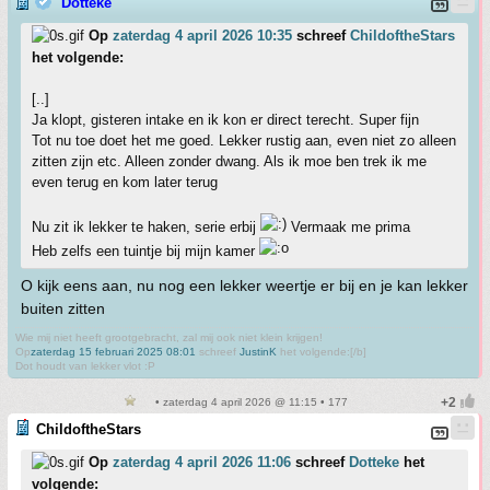
Dotteke
Op
zaterdag 4 april 2026 10:35
schreef
ChildoftheStars
het volgende:
[..]
Ja klopt, gisteren intake en ik kon er direct terecht. Super fijn
Tot nu toe doet het me goed. Lekker rustig aan, even niet zo alleen
zitten zijn etc. Alleen zonder dwang. Als ik moe ben trek ik me
even terug en kom later terug
Nu zit ik lekker te haken, serie erbij
Vermaak me prima
Heb zelfs een tuintje bij mijn kamer
O kijk eens aan, nu nog een lekker weertje er bij en je kan lekker
buiten zitten
Wie mij niet heeft grootgebracht, zal mij ook niet klein krijgen!
Op
zaterdag 15 februari 2025 08:01
schreef
JustinK
het volgende:[/b]
Dot houdt van lekker vlot :P
• zaterdag 4 april 2026 @ 11:15 • 177
ChildoftheStars
Op
zaterdag 4 april 2026 11:06
schreef
Dotteke
het
volgende: