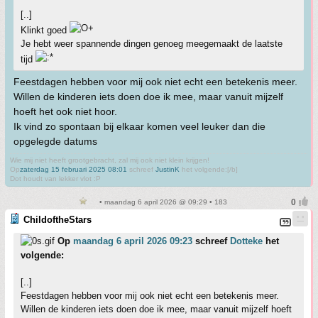
[..]
Klinkt goed
Je hebt weer spannende dingen genoeg meegemaakt de laatste
tijd
Feestdagen hebben voor mij ook niet echt een betekenis meer.
Willen de kinderen iets doen doe ik mee, maar vanuit mijzelf
hoeft het ook niet hoor.
Ik vind zo spontaan bij elkaar komen veel leuker dan die
opgelegde datums
Wie mij niet heeft grootgebracht, zal mij ook niet klein krijgen!
Op
zaterdag 15 februari 2025 08:01
schreef
JustinK
het volgende:[/b]
Dot houdt van lekker vlot :P
• maandag 6 april 2026 @ 09:29 • 183
ChildoftheStars
Op
maandag 6 april 2026 09:23
schreef
Dotteke
het
volgende:
[..]
Feestdagen hebben voor mij ook niet echt een betekenis meer.
Willen de kinderen iets doen doe ik mee, maar vanuit mijzelf hoeft