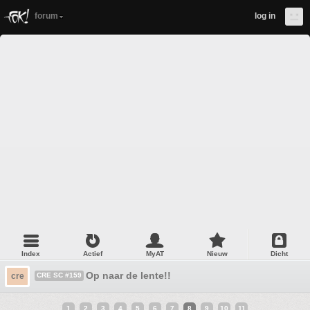
forum
log in
Index
Actief
MyAT
Nieuw
Dicht
Op naar de lente!!
cre
CRE SC #159
1
2
3
4
5
6
7
8
9
10
11