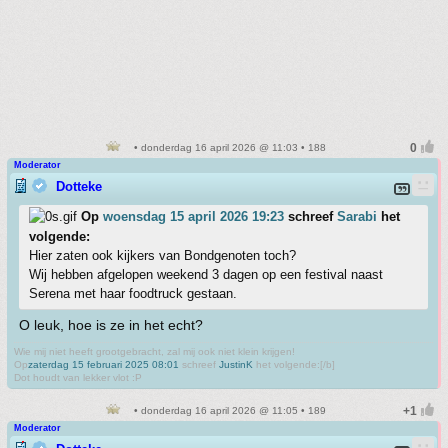
• donderdag 16 april 2026 @ 11:03 • 188
Moderator
Dotteke
Op
woensdag 15 april 2026 19:23
schreef
Sarabi
het
volgende:
Hier zaten ook kijkers van Bondgenoten toch?
Wij hebben afgelopen weekend 3 dagen op een festival naast
Serena met haar foodtruck gestaan.
O leuk, hoe is ze in het echt?
Wie mij niet heeft grootgebracht, zal mij ook niet klein krijgen!
Op
zaterdag 15 februari 2025 08:01
schreef
JustinK
het volgende:[/b]
Dot houdt van lekker vlot :P
• donderdag 16 april 2026 @ 11:05 • 189
Moderator