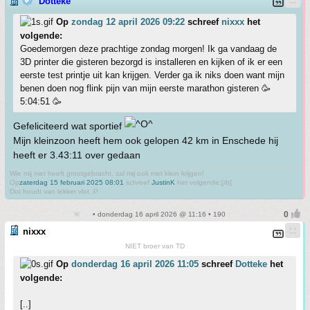
Dotteke
Op
zondag 12 april 2026 09:22
schreef
nixxx
het
volgende:
Goedemorgen deze prachtige zondag morgen! Ik ga vandaag de
3D printer die gisteren bezorgd is installeren en kijken of ik er een
eerste test printje uit kan krijgen. Verder ga ik niks doen want mijn
benen doen nog flink pijn van mijn eerste marathon gisteren 🥳
5:04:51 🥳
Gefeliciteerd wat sportief
Mijn kleinzoon heeft hem ook gelopen 42 km in Enschede hij
heeft er 3.43:11 over gedaan
Wie mij niet heeft grootgebracht, zal mij ook niet klein krijgen!
Op
zaterdag 15 februari 2025 08:01
schreef
JustinK
het volgende:[/b]
Dot houdt van lekker vlot :P
• donderdag 16 april 2026 @ 11:16 • 190
nixxx
NIET broer van TD
Op
donderdag 16 april 2026 11:05
schreef
Dotteke
het
volgende:
[..]