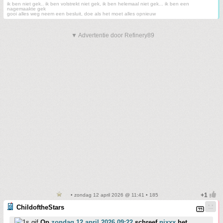
ik ben niet gek.. ik ben volstrekt niet gek, ik ben helemaal niet gek... ik ben een
nagemaakte gek
gooi alles weg neem een besluit, doe als het moet alles opnieuw
▼ Advertentie door Refinery89
• zondag 12 april 2026 @ 11:41 • 185
ChildoftheStars
Op
zondag 12 april 2026 09:22
schreef
nixxx
het