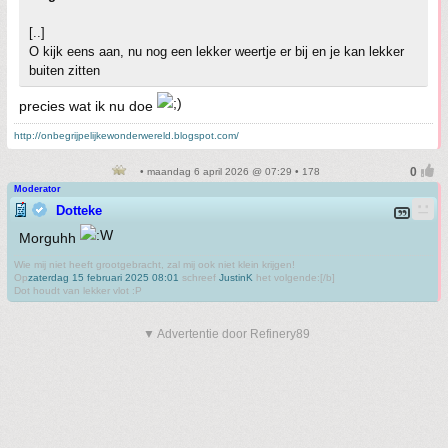
[..]
O kijk eens aan, nu nog een lekker weertje er bij en je kan lekker
buiten zitten
precies wat ik nu doe
http://onbegrijpelijkewonderwereld.blogspot.com/
• maandag 6 april 2026 @ 07:29 • 178
Moderator
Dotteke
Morguhh
Wie mij niet heeft grootgebracht, zal mij ook niet klein krijgen!
Op
zaterdag 15 februari 2025 08:01
schreef
JustinK
het volgende:[/b]
Dot houdt van lekker vlot :P
▼ Advertentie door Refinery89