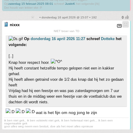
Op
zaterdag 15 februari 2025 08:01
schreef
JustinK
het volgende:[/b]
Dot houdt van lekker vlot :P
• donderdag 16 april 2026 @ 15:07 • 192
nixxx
NIET broer van TD
Op
donderdag 16 april 2026 11:27
schreef
Dotteke
het
volgende:
[..]
Knap hoor respect hoor.
Hij heeft constant hetzelfde tempo gelopen niet een in kakker
gehad.
Hij heeft alleen getraind voor de 1/2 dus knap dat hij het zo gedaan
heeft
Vrijdag had hij een feestje en was pas zaterdagmorgen om 7 uur
thuis en in de middag weer een feestje van de voetbalclub dus we
dachten dit wordt niets.
wat is het fijn om nog jong te zijn
ik ben niet gek.. ik ben volstrekt niet gek, ik ben helemaal niet gek... ik ben een
nagemaakte gek
gooi alles weg neem een besluit, doe als het moet alles opnieuw