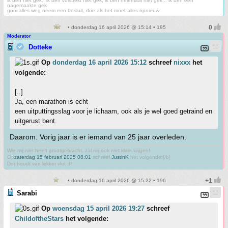
ik ben niet gek.. ik ben volstrekt niet gek, ik ben helemaal niet gek... ik ben een
nagemaakte gek
gooi alles weg neem een besluit, doe als het moet alles opnieuw
• donderdag 16 april 2026 @ 15:14 • 195
Moderator
Dotteke
Op
donderdag 16 april 2026 15:12
schreef
nixxx
het
volgende:
[..]
Ja, een marathon is echt
een uitputtingsslag voor je lichaam, ook als je wel goed getraind en
uitgerust bent.
Daarom. Vorig jaar is er iemand van 25 jaar overleden.
Wie mij niet heeft grootgebracht, zal mij ook niet klein krijgen!
Op
zaterdag 15 februari 2025 08:01
schreef
JustinK
het volgende:[/b]
Dot houdt van lekker vlot :P
• donderdag 16 april 2026 @ 15:22 • 196
Sarabi
Op
woensdag 15 april 2026 19:27
schreef
ChildoftheStars
het volgende: