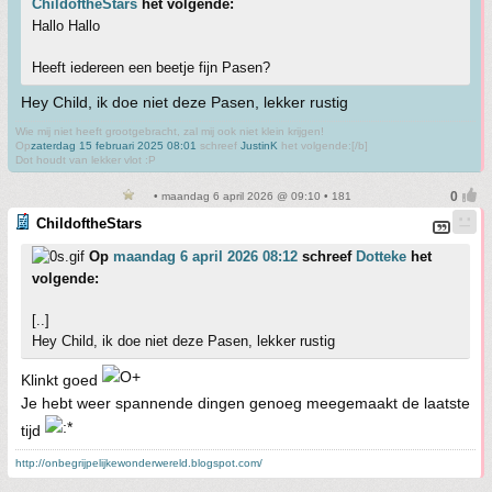
ChildoftheStars
het volgende:
Hallo Hallo
Heeft iedereen een beetje fijn Pasen?
Hey Child, ik doe niet deze Pasen, lekker rustig
Wie mij niet heeft grootgebracht, zal mij ook niet klein krijgen!
Op
zaterdag 15 februari 2025 08:01
schreef
JustinK
het volgende:[/b]
Dot houdt van lekker vlot :P
• maandag 6 april 2026 @ 09:10 • 181
ChildoftheStars
Op
maandag 6 april 2026 08:12
schreef
Dotteke
het
volgende:
[..]
Hey Child, ik doe niet deze Pasen, lekker rustig
Klinkt goed
Je hebt weer spannende dingen genoeg meegemaakt de laatste
tijd
http://onbegrijpelijkewonderwereld.blogspot.com/