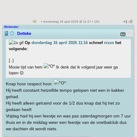
• donderdag 16 april 2026 @ 11:27 • 191
Moderator
Dotteke
Op
donderdag 16 april 2026 11:16
schreef
nixxx
het
volgende:
[..]
Mooie tijd van hem
Ik denk dat ik volgend jaar weer ga
lopen 😊
Knap hoor respect hoor.
Hij heeft constant hetzelfde tempo gelopen niet een in kakker
gehad.
Hij heeft alleen getraind voor de 1/2 dus knap dat hij het zo
gedaan heeft
Vrijdag had hij een feestje en was pas zaterdagmorgen om 7 uur
thuis en in de middag weer een feestje van de voetbalclub dus
we dachten dit wordt niets.
Wie mij niet heeft grootgebracht, zal mij ook niet klein krijgen!