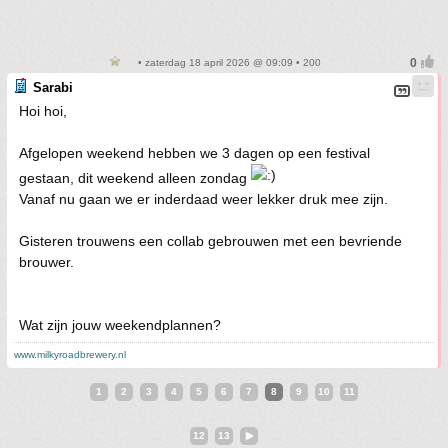
• zaterdag 18 april 2026 @ 09:09 • 200
Sarabi
Hoi hoi,
Afgelopen weekend hebben we 3 dagen op een festival
gestaan, dit weekend alleen zondag
Vanaf nu gaan we er inderdaad weer lekker druk mee zijn.
Gisteren trouwens een collab gebrouwen met een bevriende
brouwer.
Wat zijn jouw weekendplannen?
www.milkyroadbrewery.nl
1
2
3
4
5
6
7
8
9
10
11
12
13