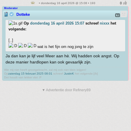
• donderdag 16 april 2026 @ 15:08 • 193
Moderator
Dotteke
Op
donderdag 16 april 2026 15:07
schreef
nixxx
het
volgende:
[..]
wat is het fijn om nog jong te zijn
Ja dan kan je lijf veel Meer aan hè. Wij hadden ook angst. Op
deze manier hardlopen kan ook gevaarlijk zijn.
Wie mij niet heeft grootgebracht, zal mij ook niet klein krijgen!
Op
zaterdag 15 februari 2025 08:01
schreef
JustinK
het volgende:[/b]
Dot houdt van lekker vlot :P
▼ Advertentie door Refinery89