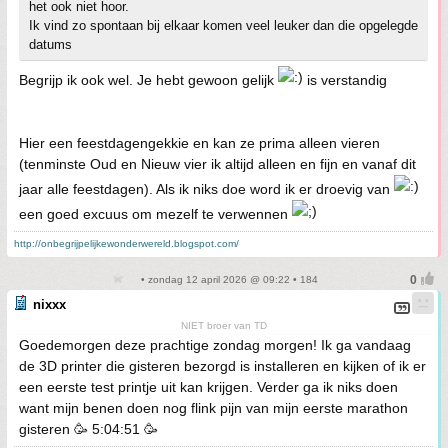
het ook niet hoor.
Ik vind zo spontaan bij elkaar komen veel leuker dan die opgelegde
datums
Begrijp ik ook wel. Je hebt gewoon gelijk
is verstandig
Hier een feestdagengekkie en kan ze prima alleen vieren
(tenminste Oud en Nieuw vier ik altijd alleen en fijn en vanaf dit
jaar alle feestdagen). Als ik niks doe word ik er droevig van
een goed excuus om mezelf te verwennen
http://onbegrijpelijkewonderwereld.blogspot.com/
• zondag 12 april 2026 @ 09:22 • 184
nixxx
NIET broer van TD
Goedemorgen deze prachtige zondag morgen! Ik ga vandaag
de 3D printer die gisteren bezorgd is installeren en kijken of ik er
een eerste test printje uit kan krijgen. Verder ga ik niks doen
want mijn benen doen nog flink pijn van mijn eerste marathon
gisteren 🥳 5:04:51 🥳