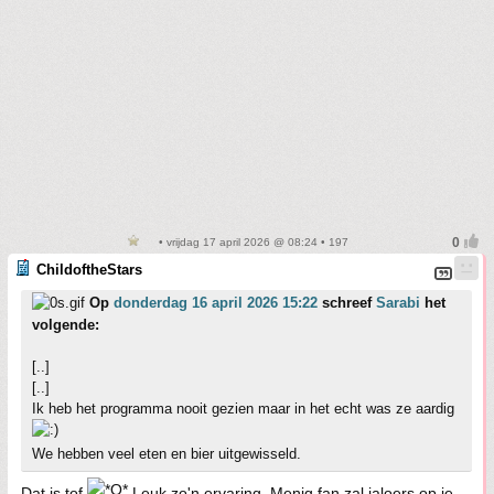
• vrijdag 17 april 2026 @ 08:24 • 197
ChildoftheStars
Op
donderdag 16 april 2026 15:22
schreef
Sarabi
het
volgende:
[..]
[..]
Ik heb het programma nooit gezien maar in het echt was ze aardig
We hebben veel eten en bier uitgewisseld.
Dat is tof
Leuk zo'n ervaring. Menig fan zal jaloers op je