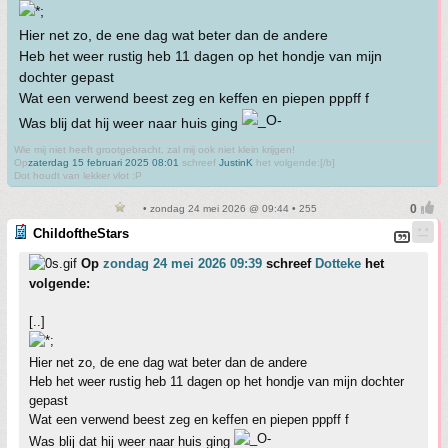
Hier net zo, de ene dag wat beter dan de andere
Heb het weer rustig heb 11 dagen op het hondje van mijn
dochter gepast
Wat een verwend beest zeg en keffen en piepen pppff f
Was blij dat hij weer naar huis ging
Wie mij niet heeft grootgebracht, zal mij ook niet klein krijgen!
Op
zaterdag 15 februari 2025 08:01
schreef
JustinK
het volgende:[/b]
Dot houdt van lekker vlot :P
• zondag 24 mei 2026 @ 09:44 • 255
ChildoftheStars
Op
zondag 24 mei 2026 09:39
schreef
Dotteke
het
volgende:
[..]
Hier net zo, de ene dag wat beter dan de andere
Heb het weer rustig heb 11 dagen op het hondje van mijn dochter
gepast
Wat een verwend beest zeg en keffen en piepen pppff f
Was blij dat hij weer naar huis ging