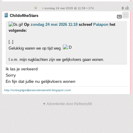
• zondag 24 mei 2026 @ 11:58 • 274
ChildoftheStars
Op
zondag 24 mei 2026 11:18
schreef
Patapon
het
volgende:
[..]
Gelukkig waren we op tijd weg.
I.v.m. mijn rugklachten zijn we gelijkvloers gaan wonen.
Ik las je verkeerd
Sorry
En fijn dat jullie nu gelijkvloers wonen
http://onbegrijpelijkewonderwereld.blogspot.com/
▼ Advertentie door Refinery89