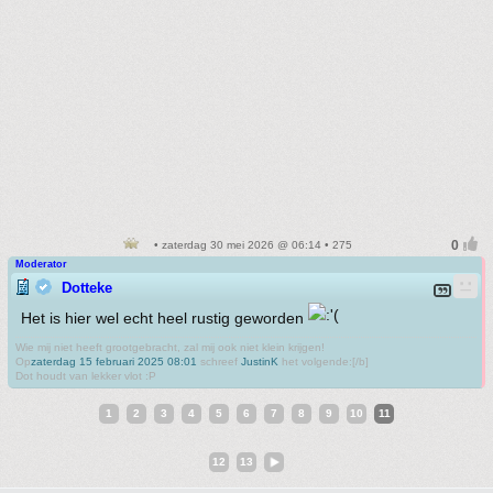
• zaterdag 30 mei 2026 @ 06:14 • 275
Moderator
Dotteke
Het is hier wel echt heel rustig geworden
Wie mij niet heeft grootgebracht, zal mij ook niet klein krijgen!
Op
zaterdag 15 februari 2025 08:01
schreef
JustinK
het volgende:[/b]
Dot houdt van lekker vlot :P
1
2
3
4
5
6
7
8
9
10
11
12
13