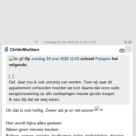
• zondag 24 mei 2026 @ 11:05 • 272
ChildoftheStars
Op
zondag 24 mei 2026 11:03
schreef
Patapon
het
volgende:
[..]
Oef, daar zou ik ook onrustig van worden. Toen wij naar dit
appartement verhuisden hoorden we kort daarna dat onze oude
eengezinswoning op alle verdiepingen nieuwe gevels kregen.
Ik was blij dat we weg waren.
Oh dat is ook heftig. Zeker als je er net woont
Hier wordt bijna alles gedaan
Alleen geen nieuwe keuken
Balkon, ramen, isolatie, badkamer, toilet, plafond/dak, deuren,