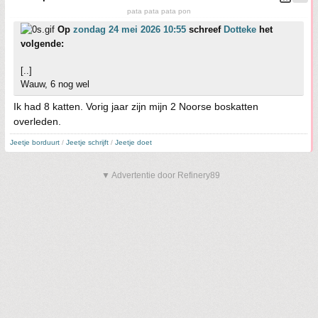
pata pata pata pon
Op
zondag 24 mei 2026 10:55
schreef
Dotteke
het
volgende:
[..]
Wauw, 6 nog wel
Ik had 8 katten. Vorig jaar zijn mijn 2 Noorse boskatten
overleden.
Jeetje borduurt
/
Jeetje schrijft
/
Jeetje doet
▼ Advertentie door Refinery89