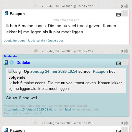
• zondag 24 mei 2026 @ 10:54 • 266
Patapon
pata pata pata pon
Ik heb 6 maine coons. Die me nu veel troost geven. Komen
lekker bij me liggen als ik plat moet liggen.
Jeetje borduurt
/
Jeetje schrijft
/
Jeetje doet
• zondag 24 mei 2026 @ 10:55 • 267
Moderator
Dotteke
Op
zondag 24 mei 2026 10:54
schreef
Patapon
het
volgende:
Ik heb 6 maine coons. Die me nu veel troost geven. Komen lekker
bij me liggen als ik plat moet liggen.
Wauw, 6 nog wel
Wie mij niet heeft grootgebracht, zal mij ook niet klein krijgen!
Op
zaterdag 15 februari 2025 08:01
schreef
JustinK
het volgende:[/b]
Dot houdt van lekker vlot :P
• zondag 24 mei 2026 @ 10:57 • 268
Patapon