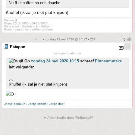
Nu ff uitpuffen na een douche...
Knuffel (ik zal je niet plat knijpen)
Werewolf
Papa 15/11/1950 - 29/08/2025
Fring is mijn allerliefste knuffelkont
Been haunted by a million screams
• zondag 24 mei 2026 @ 10:17 • 259
Patapon
pata pata pata pon
Op
zondag 24 mei 2026 10:15
schreef
Pinnenmutske
het volgende:
[..]
Knuffel (ik zal je niet plat knijpen)
Jeetje borduurt
/
Jeetje schrijft
/
Jeetje doet
▼ Advertentie door Refinery89