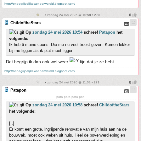
http://onbegrijpelijkewonderwereld.blogspot.com/
• zondag 24 mei 2026 @ 10:58 • 270
ChildoftheStars
Op
zondag 24 mei 2026 10:54
schreef
Patapon
het
volgende:
Ik heb 6 maine coons. Die me nu veel troost geven. Komen lekker
bij me liggen als ik plat moet liggen.
Dat begrijp ik dan ook wel weer
fijn dat je ze hebt
http://onbegrijpelijkewonderwereld.blogspot.com/
• zondag 24 mei 2026 @ 11:03 • 271
Patapon
pata pata pata pon
Op
zondag 24 mei 2026 10:58
schreef
ChildoftheStars
het volgende:
[..]
Er komt een grote, ingrijpende renovatie van mijn huis aan na de
bouwvak, moet ook weken uit huis. Heel de bovenverdieping en