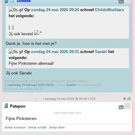
Dotteke
Op
zondag 24 mei 2026 09:24
schreef
ChildoftheStars
het volgende:
[..]
Jij ook lieverd
Dank je, hoe is het met je?
Op
zondag 24 mei 2026 09:31
schreef
Sarabi
het
volgende:
Fijne Pinksteren allemaal!
JIj ook Sarabi
Wie mij niet heeft grootgebracht, zal mij ook niet klein krijgen!
Op
zaterdag 15 februari 2025 08:01
schreef
JustinK
het volgende:[/b]
Dot houdt van lekker vlot :P
• zondag 24 mei 2026 @ 09:38 • 252
Patapon
pata pata pata pon
Fijne Pinksteren.
Jeetje borduurt
/
Jeetje schrijft
/
Jeetje doet