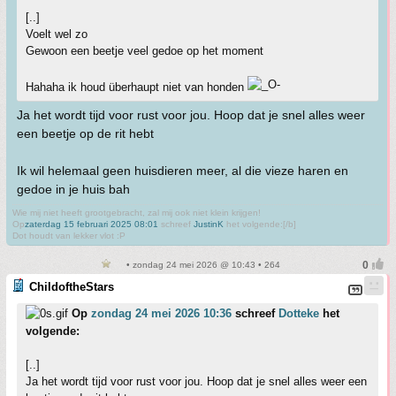
[..]
Voelt wel zo
Gewoon een beetje veel gedoe op het moment
Hahaha ik houd überhaupt niet van honden
Ja het wordt tijd voor rust voor jou. Hoop dat je snel alles weer
een beetje op de rit hebt
Ik wil helemaal geen huisdieren meer, al die vieze haren en
gedoe in je huis bah
Wie mij niet heeft grootgebracht, zal mij ook niet klein krijgen!
Op
zaterdag 15 februari 2025 08:01
schreef
JustinK
het volgende:[/b]
Dot houdt van lekker vlot :P
• zondag 24 mei 2026 @ 10:43 • 264
ChildoftheStars
Op
zondag 24 mei 2026 10:36
schreef
Dotteke
het
volgende:
[..]
Ja het wordt tijd voor rust voor jou. Hoop dat je snel alles weer een