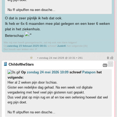
Nu ff uitpuffen na een douche...
O dat is zeer pijnlijk ik heb dat ook.
Ik heb er 6x 6 maanden mee plat gelegen en een keer 6 weken
plat in het ziekenhuis.
Beterschap
Wie mij niet heeft grootgebracht, zal mij ook niet klein krijgen!
Op
zaterdag 15 februari 2025 08:01
schreef
JustinK
het volgende:[/b]
Dot houdt van lekker vlot :P
• zondag 24 mei 2026 @ 10:31 • 261
ChildoftheStars
Op
zondag 24 mei 2026 10:09
schreef
Patapon
het
volgende:
Hier al 2 weken pijn door Ischias.
Gister een redelijke dag gehad. Na een week vol digitale
vergadering met heel veel pijn gisteren rust gepakt.
Dus veel plat op mijn rug en af en toe een oefening hoewel dat wel
erg pijn doet.
Nu ff uitpuffen na een douche...