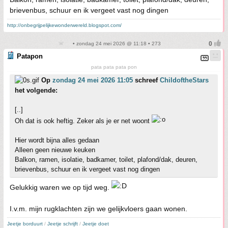
brievenbus, schuur en ik vergeet vast nog dingen
http://onbegrijpelijkewonderwereld.blogspot.com/
• zondag 24 mei 2026 @ 11:18 • 273
Patapon
pata pata pata pon
Op
zondag 24 mei 2026 11:05
schreef
ChildoftheStars
het volgende:
[..]
Oh dat is ook heftig. Zeker als je er net woont
Hier wordt bijna alles gedaan
Alleen geen nieuwe keuken
Balkon, ramen, isolatie, badkamer, toilet, plafond/dak, deuren,
brievenbus, schuur en ik vergeet vast nog dingen
Gelukkig waren we op tijd weg.
I.v.m. mijn rugklachten zijn we gelijkvloers gaan wonen.
Jeetje borduurt
/
Jeetje schrijft
/
Jeetje doet