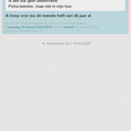
Ik ben ook geen dierenvriend
Prima beesten, maar niet in mijn huis
Ik hoop voor jou de tweede helft van dit jaar al
Wie mij niet heeft grootgebracht, zal mij ook niet klein krijgen!
Op
zaterdag 15 februari 2025 08:01
schreef
JustinK
het volgende:[/b]
Dot houdt van lekker vlot :P
▼ Advertentie door Refinery89