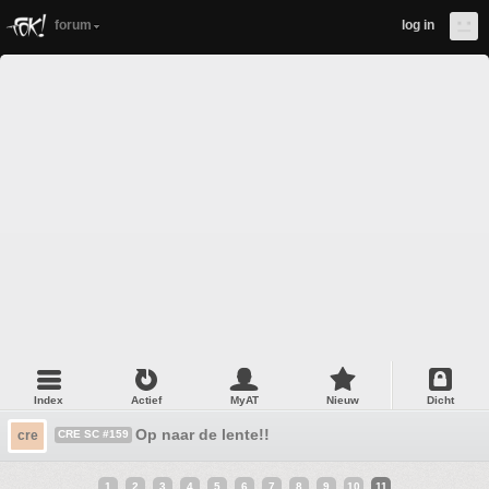
forum
log in
Index
Actief
MyAT
Nieuw
Dicht
Op naar de lente!!
cre
CRE SC #159
1
2
3
4
5
6
7
8
9
10
11