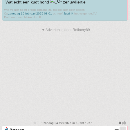
Wat echt een kudt hond
zenuwlijertje
Wie mij niet heeft grootgebracht, zal mij ook niet klein krijgen!
Op
zaterdag 15 februari 2025 08:01
schreef
JustinK
het volgende:[/b]
Dot houdt van lekker vlot :P
▼ Advertentie door Refinery89
• zondag 24 mei 2026 @ 10:09 • 257