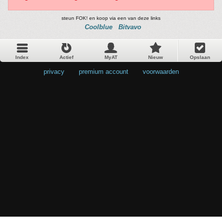
steun FOK! en koop via een van deze links
Coolblue
Bitvavo
Index
Actief
MyAT
Nieuw
Opslaan
privacy
•
premium account
•
voorwaarden