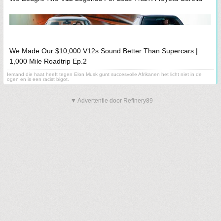
We Made Our $10,000 V12s Sound Better Than Supercars |
1,000 Mile Roadtrip Ep.2
Iemand die haat heeft tegen Elon Musk gunt succesvolle Afrikanen het licht niet in de
ogen en is een racist bigot.
▼ Advertentie door Refinery89