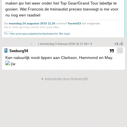
maken ipv het weer onder het Top Gear/Grand Tour labeltje te
gooien. Wat Francois de treinautist precies toevoegt is me voor
nu nog een raadsel
Op
maandag 24 augustus 2015 11:34
schreef
Yasmin23
het volgende:
Als je maar genoeg moeite doet past alles.
_____
TV / Het post-apocalyptische/dystopische film topic
• donderdag 5 februari 2026 @ 17:08 • 9
Seeburg54
Kan natuurlijk nooit tippen aan Clarkson, Hammond en May.
▼ Advertentie door Refinery89