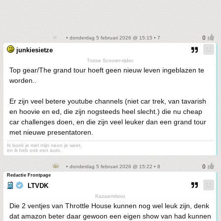
• donderdag 5 februari 2026 @ 15:15 • 7
junkiesietze
Trotse Scooter-rijder.
Top gear/The grand tour hoeft geen nieuw leven ingeblazen te
worden..
Er zijn veel betere youtube channels (niet car trek, van tavarish
en hoovie en ed, die zijn nogsteeds heel slecht.) die nu cheap
car challenges doen, en die zijn veel leuker dan een grand tour
met nieuwe presentatoren.
Ik boek je met mijn neon je weet.
en ik heb ook een auto.
• donderdag 5 februari 2026 @ 15:22 • 8
Redactie Frontpage
LTVDK
Kazaamdavu
Die 2 ventjes van Throttle House kunnen nog wel leuk zijn, denk
dat amazon beter daar gewoon een eigen show van had kunnen