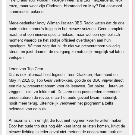
The Grand Tour worden, vroegen veel fans zich hetzelfde af: leuk
enzo, maar waar zijn Clarkson, Hammond en May? Dat antwoord
is inmiddels bekend.
Mede-bedenker Andy Wilman liet aan 3BS Radio weten dat de drie
oude rotten cameo's krijgen in het nieuwe seizoen. Geen complete
roadtrip of een nieuwe special helaas, maar wel een symbolisch
moment waarop ze het stokje officieel overdragen aan hun
opvolgers. Wilman zegt dat hij de nieuwe presentatoren volledig
steunt en juist daarom de overgang zo natuurlijk mogelijk wil laten
verlopen.
Leren van Top Gear
Dat is ook allemaal best logisch. Toen Clarkson, Hammond en
May in 2015 bij Top Gear vertrokken, gooide de BBC vrijwel direct
een nieuw presentatieteam voor de leeuwen. Dat pakte... laten we
zeggen... niet zo lekker uit. De jaren erna passeerden meerdere
presentatoren de revue, maar het oude gevoel kwam natuurlijk
nooit meer terug. Uiteindelijk verdween het programma zelfs
helemaal van de buis.
Amazon is slim en lijkt die fout niet nog een keer te willen maken.
Door het oude trio dus nog één keer langs te laten komen, krijgt de
nieuwe lichting in ieder geval niet meteen de ondankbare taak om