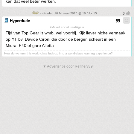
kan dat veel beter werken.
• dinsdag 10 februari 2026 @ 10:01 • 15
Hyperdude
#MakeLanciaGreatAgain
Tijd van Top Gear is wmb. wel voorbij. Kijk liever niche vermaak
op YT bv. Davide Cironi die door de bergen scheurt in een
Miura, F40 of gare Alfetta
How do we turn this world-class fuck-up into a world-class learning experience?
▼ Advertentie door Refinery89