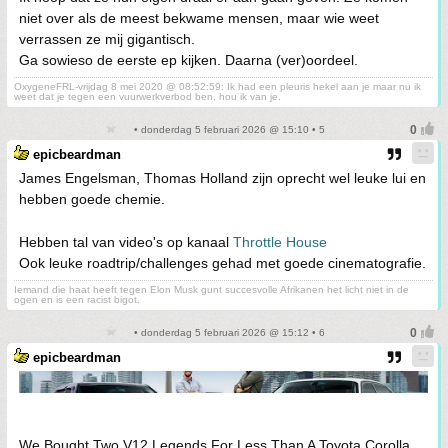
niet over als de meest bekwame mensen, maar wie weet
verrassen ze mij gigantisch.
Ga sowieso de eerste ep kijken. Daarna (ver)oordeel.
OxygeneFRL-vrijdag 8 mei 2020 @ 08:52:59: Ik had een pleuris hekel aan je maar nu ik
weet dat je tegen een vuurwerkverbod ben, hou ik van je.
• donderdag 5 februari 2026 @ 15:10 • 5
epicbeardman
James Engelsman, Thomas Holland zijn oprecht wel leuke lui en
hebben goede chemie.
Hebben tal van video's op kanaal
Throttle House
Ook leuke roadtrip/challenges gehad met goede cinematografie.
Iemand die haat heeft tegen Elon Musk gunt succesvolle Afrikanen het licht niet in de
ogen en is een racist bigot.
• donderdag 5 februari 2026 @ 15:12 • 6
epicbeardman
We Bought Two V12 Legends For Less Than A Toyota Corolla