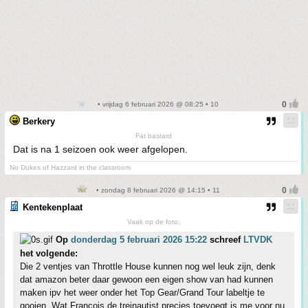
• vrijdag 6 februari 2026 @ 08:25 • 10
Berkery
Fat bastard
Dat is na 1 seizoen ook weer afgelopen.
No Dukes of Hazzard in the classroom
• zondag 8 februari 2026 @ 14:15 • 11
Kentekenplaat
Vaak op de foto.
Op
donderdag 5 februari 2026 15:22
schreef
LTVDK
het volgende:
Die 2 ventjes van Throttle House kunnen nog wel leuk zijn, denk
dat amazon beter daar gewoon een eigen show van had kunnen
maken ipv het weer onder het Top Gear/Grand Tour labeltje te
gooien. Wat Francois de treinautist precies toevoegt is me voor nu