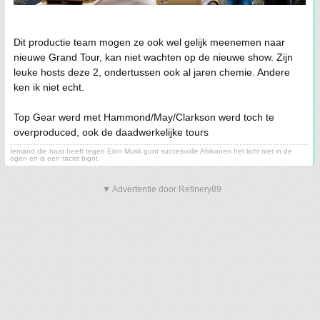
Dit productie team mogen ze ook wel gelijk meenemen naar
nieuwe Grand Tour, kan niet wachten op de nieuwe show. Zijn
leuke hosts deze 2, ondertussen ook al jaren chemie. Andere
ken ik niet echt.
Top Gear werd met Hammond/May/Clarkson werd toch te
overproduced, ook de daadwerkelijke tours
Iemand die haat heeft tegen Elon Musk gunt succesvolle Afrikanen het licht niet in de
ogen en is een racist bigot.
▼ Advertentie door Refinery89