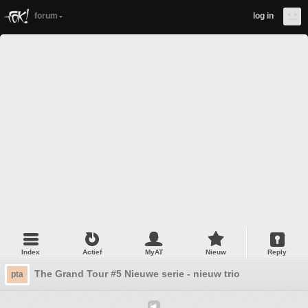
forum
log in
Index
Actief
MyAT
Nieuw
Reply
The Grand Tour #5 Nieuwe serie - nieuw trio
pta