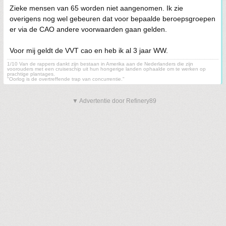
Zieke mensen van 65 worden niet aangenomen. Ik zie
overigens nog wel gebeuren dat voor bepaalde beroepsgroepen
er via de CAO andere voorwaarden gaan gelden.
Voor mij geldt de VVT cao en heb ik al 3 jaar WW.
1/10 Van de rappers dankt zijn bestaan in Amerika aan de Nederlanders die zijn
voorouders met een cruiseschip uit hun hongerige landen ophaalde om te werken op
prachtige plantages.
"Oorlog is de overtreffende trap van concurrentie."
▼ Advertentie door Refinery89