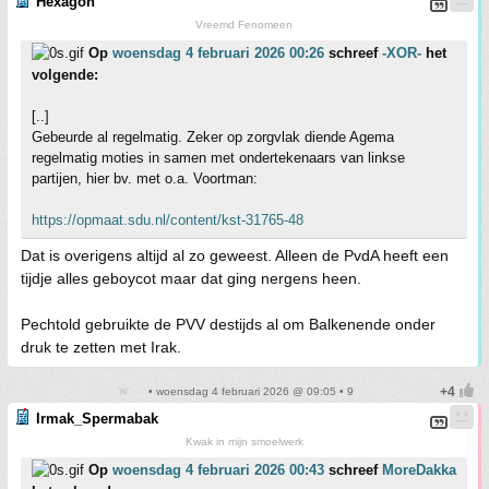
Hexagon
Vreemd Fenomeen
Op
woensdag 4 februari 2026 00:26
schreef
-XOR-
het
volgende:
[..]
Gebeurde al regelmatig. Zeker op zorgvlak diende Agema
regelmatig moties in samen met ondertekenaars van linkse
partijen, hier bv. met o.a. Voortman:
https://opmaat.sdu.nl/content/kst-31765-48
Dat is overigens altijd al zo geweest. Alleen de PvdA heeft een
tijdje alles geboycot maar dat ging nergens heen.
Pechtold gebruikte de PVV destijds al om Balkenende onder
druk te zetten met Irak.
• woensdag 4 februari 2026 @ 09:05 • 9
Irmak_Spermabak
Kwak in mijn smoelwerk
Op
woensdag 4 februari 2026 00:43
schreef
MoreDakka