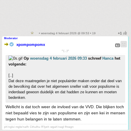
• woensdag 4 februari 2026 @ 09:53 • 19
Moderator
xpompompomx
^(;,;)^
Op
woensdag 4 februari 2026 09:33
schreef
Hanca
het
volgende:
[..]
Dat deze maatregelen je niet populairder maken onder dat deel van
de bevolking dat over het algemeen sneller valt voor populisme is
inderdaad gewoon duidelijk en dat hadden ze kunnen en moeten
bedenken.
Wellicht is dat toch weer de invloed van de VVD. Die blijken toch
niet bepaald vies te zijn van populisme en zijn een kei in mensen
tegen hun belangen in te laten stemmen.
ph'nglui mglw'nafh Cthulhu R'lyeh wgah'nagl fhtagn