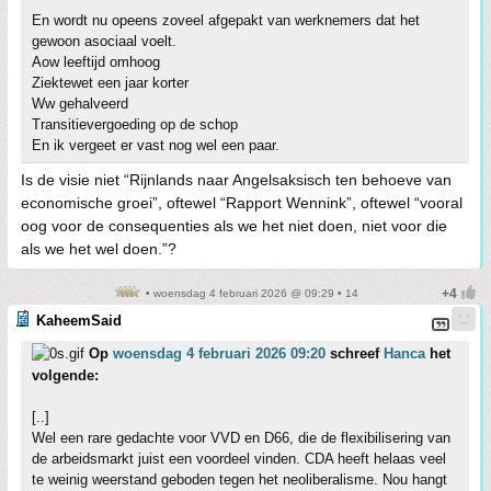
En wordt nu opeens zoveel afgepakt van werknemers dat het
gewoon asociaal voelt.
Aow leeftijd omhoog
Ziektewet een jaar korter
Ww gehalveerd
Transitievergoeding op de schop
En ik vergeet er vast nog wel een paar.
Is de visie niet “Rijnlands naar Angelsaksisch ten behoeve van
economische groei”, oftewel “Rapport Wennink”, oftewel “vooral
oog voor de consequenties als we het niet doen, niet voor die
als we het wel doen.”?
• woensdag 4 februari 2026 @ 09:29 • 14
KaheemSaid
Op
woensdag 4 februari 2026 09:20
schreef
Hanca
het
volgende:
[..]
Wel een rare gedachte voor VVD en D66, die de flexibilisering van
de arbeidsmarkt juist een voordeel vinden. CDA heeft helaas veel
te weinig weerstand geboden tegen het neoliberalisme. Nou hangt