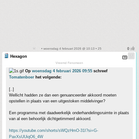
• woensdag 4 februari 2026 @ 10:13 • 25
Hexagon
Vreemd Fenomeen
Op
woensdag 4 februari 2026 09:55
schreef
Tomatenboer
het volgende:
[..]
Wellicht hadden ze dan een genuanceerder akkoord moeten
opstellen in plaats van een uitgestoken middelvinger?
Een programma met daadwerkelijk onderhandelingsruimte in plaats
van al een behoorlijk dichtgetimmerd akkoord.
https://youtube.com/shorts/sWQzHmO-31I?si=G-
PaxXsUUiqO6_4W