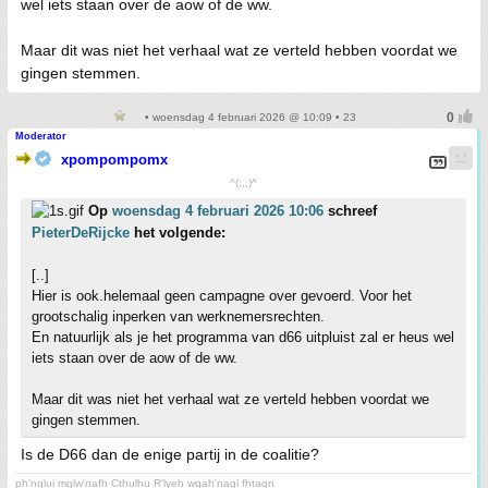
wel iets staan over de aow of de ww.
Maar dit was niet het verhaal wat ze verteld hebben voordat we
gingen stemmen.
• woensdag 4 februari 2026 @ 10:09 • 23
Moderator
xpompompomx
^(;,;)^
Op
woensdag 4 februari 2026 10:06
schreef
PieterDeRijcke
het volgende:
[..]
Hier is ook.helemaal geen campagne over gevoerd. Voor het
grootschalig inperken van werknemersrechten.
En natuurlijk als je het programma van d66 uitpluist zal er heus wel
iets staan over de aow of de ww.
Maar dit was niet het verhaal wat ze verteld hebben voordat we
gingen stemmen.
Is de D66 dan de enige partij in de coalitie?
ph'nglui mglw'nafh Cthulhu R'lyeh wgah'nagl fhtagn