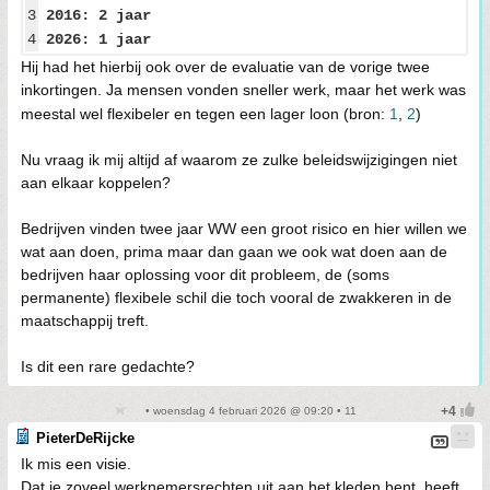
3
2016: 2 jaar
4
2026: 1 jaar
Hij had het hierbij ook over de evaluatie van de vorige twee
inkortingen. Ja mensen vonden sneller werk, maar het werk was
meestal wel flexibeler en tegen een lager loon (bron:
1
,
2
)
Nu vraag ik mij altijd af waarom ze zulke beleidswijzigingen niet
aan elkaar koppelen?
Bedrijven vinden twee jaar WW een groot risico en hier willen we
wat aan doen, prima maar dan gaan we ook wat doen aan de
bedrijven haar oplossing voor dit probleem, de (soms
permanente) flexibele schil die toch vooral de zwakkeren in de
maatschappij treft.
Is dit een rare gedachte?
• woensdag 4 februari 2026 @ 09:20 • 11
PieterDeRijcke
Ik mis een visie.
Dat je zoveel werknemersrechten uit aan het kleden bent, heeft