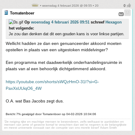
• woensdag 4 februari 2026 @ 09:55 • 20
Tomatenboer
Op
woensdag 4 februari 2026 09:51
schreef
Hexagon
het volgende:
Je zou dan denken dat dit een gouden kans is voor linkse partijen.
Wellicht hadden ze dan een genuanceerder akkoord moeten
opstellen in plaats van een uitgestoken middelvinger?
Een programma met daadwerkelijk onderhandelingsruimte in
plaats van al een behoorlijk dichtgetimmerd akkoord.
https://youtube.com/shorts/sWQzHmO-31I?si=G-
PaxXsUUiqO6_4W
O.A. wat Bas Jacobs zegt dus.
Bericht 7% gewijzigd door Tomatenboer op 04-02-2026 10:04:06
'De neiging rijke en machtige mensen te bewonderen, zelfs welhaast te aanbidden en
mensen van arme of gewone komaf te verachten dan wel te negeren is de belangrijkste
en meest universele oorzaak van de corruptie van ons morele besef' Adam Smith