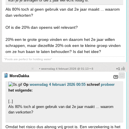
kun je je afvragen of die 2 jaar wel echt nodig is.
Als 80% toch al geen gebruik van dat 2e jaar maakt ... waarom
dan verkorten?
Of is die 20% dan opeens wél relevant?
20% een te grote groep vinden en daarom het 2e jaar willen
schrappen, maar diezelfde 20% ook een te kleine groep vinden
om ze hun baan te laten behouden? Is dat het idee?
"Pools are perfect for holding water"
• woensdag 4 februari 2026 @ 01:13 • 6
MoreDakka
Op
woensdag 4 februari 2026 00:55
schreef
probeer
het volgende:
[..]
Als 80% toch al geen gebruik van dat 2e jaar maakt ... waarom
dan verkorten?
Omdat het risico dus alsnog vrij groot is. Een verzekering is het