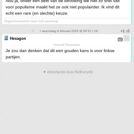
Nou ja, onder een deel van de bevolking die niet zo snel valt
voor populisme maakt het ze ook niet populairder. Ik vind dit
echt een rare (en slechte) keuze.
Ongeïnteresseerd maar toch aanwezig.
• woensdag 4 februari 2026 @ 09:51 • 18
Hexagon
Vreemd Fenomeen
Je zou dan denken dat dit een gouden kans is voor linkse
partijen.
▼ Advertentie door Refinery89