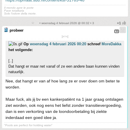
https://opmaat.sdu.nl/content/kst-31765-48
Il mondo apre le porte
Pace totalitaria
Solo l'odore della morte.
• woensdag 4 februari 2026 @ 00:32 • 3
probeer
))<>((
Op
woensdag 4 februari 2026 00:20
schreef
MoreDakka
het volgende:
[..]
Dat hangt er maar net vanaf of ze een andere baan kunnen vinden
natuurlijk.
Nee, dat hangt er van af hoe lang ze er over doen om beter te
worden.
Maar fuck, als jij bv een kankerpatiënt na 1 jaar graag ontslagen
ziet worden, ook nog eens het liefst zonder transitievergoeding,
dan is een verkorting van de loondoorbetaling bij ziekte
inderdaad een goed idee ja.
"Pools are perfect for holding water"