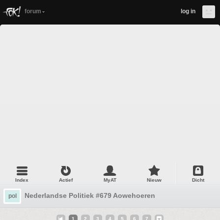
forum
log in
Index
Actief
MyAT
Nieuw
Dicht
Nederlandse Politiek #679 Aowehoeren
pol
1
2
3
4
5
6
7