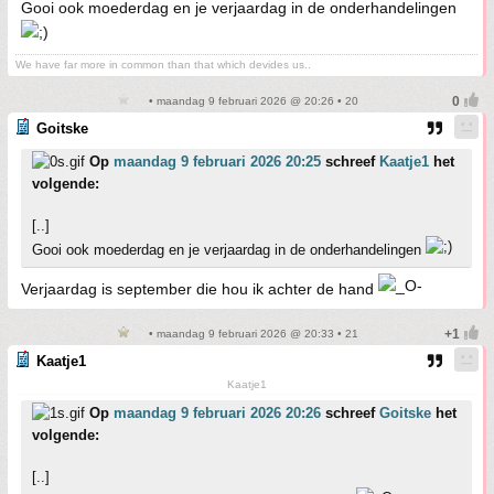
Gooi ook moederdag en je verjaardag in de onderhandelingen
We have far more in common than that which devides us..
• maandag 9 februari 2026 @ 20:26 • 20
Goitske
Op
maandag 9 februari 2026 20:25
schreef
Kaatje1
het
volgende:
[..]
Gooi ook moederdag en je verjaardag in de onderhandelingen
Verjaardag is september die hou ik achter de hand
• maandag 9 februari 2026 @ 20:33 • 21
Kaatje1
Kaatje1
Op
maandag 9 februari 2026 20:26
schreef
Goitske
het
volgende:
[..]