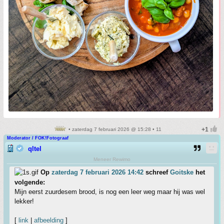
• zaterdag 7 februari 2026 @ 15:28 • 11
Moderator / FOK!Fotograaf
qltel
Meneer Rewimo
Op
zaterdag 7 februari 2026 14:42
schreef
Goitske
het
volgende:
Mijn eerst zuurdesem brood, is nog een leer weg maar hij was wel
lekker!
[
link
|
afbeelding
]