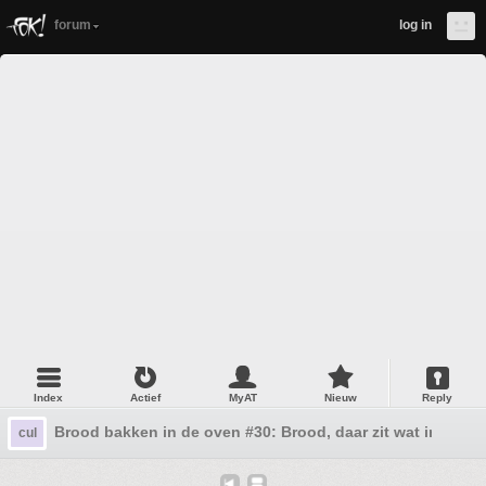
forum
log in
Index
Actief
MyAT
Nieuw
Reply
Brood bakken in de oven #30: Brood, daar zit wat in..
cul