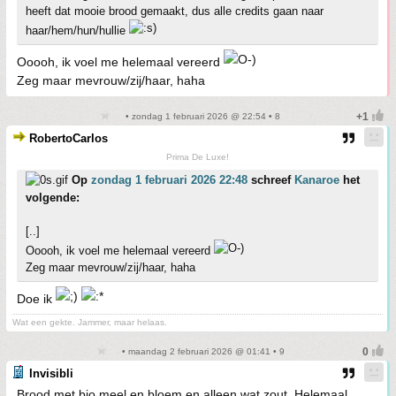
heeft dat mooie brood gemaakt, dus alle credits gaan naar
haar/hem/hun/hullie
Ooooh, ik voel me helemaal vereerd
Zeg maar mevrouw/zij/haar, haha
• zondag 1 februari 2026 @ 22:54 • 8
RobertoCarlos
Prima De Luxe!
Op
zondag 1 februari 2026 22:48
schreef
Kanaroe
het
volgende:
[..]
Ooooh, ik voel me helemaal vereerd
Zeg maar mevrouw/zij/haar, haha
Doe ik
Wat een gekte. Jammer, maar helaas.
• maandag 2 februari 2026 @ 01:41 • 9
Invisibli
Brood met bio meel en bloem en alleen wat zout. Helemaal