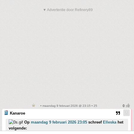
▼ Advertentie door Refinery89
• maandag 9 februari 2026 @ 23:15 • 25
Kanaroe
Op
maandag 9 februari 2026 23:05
schreef
Elleska
het
volgende:
@:Kanaroe ipv die zachter rubberen spatel al eens een deense