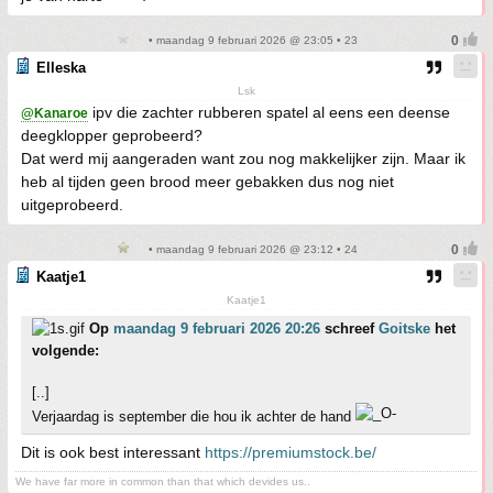
• maandag 9 februari 2026 @ 23:05 • 23
Elleska
Lsk
ipv die zachter rubberen spatel al eens een deense
@Kanaroe
deegklopper geprobeerd?
Dat werd mij aangeraden want zou nog makkelijker zijn. Maar ik
heb al tijden geen brood meer gebakken dus nog niet
uitgeprobeerd.
• maandag 9 februari 2026 @ 23:12 • 24
Kaatje1
Kaatje1
Op
maandag 9 februari 2026 20:26
schreef
Goitske
het
volgende:
[..]
Verjaardag is september die hou ik achter de hand
Dit is ook best interessant
https://premiumstock.be/
We have far more in common than that which devides us..