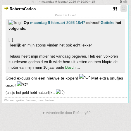
• maandag 9 februari 2026 @ 19:00 • 15
RobertoCarlos
Prima De Luxe!
Op
maandag 9 februari 2026 18:47
schreef
Goitske
het
volgende:
[..]
Heerlijk en mijn zoons vinden het ook echt lekker
Helaas heeft mijn mixer het vandaag begeven. Heb een volkoren
zuurdesem gedraaid en ik wilde hem uit zetten en toen klapte de
motor van mijn ruim 10 jaar oude
Bosch
...
Goed excuus om een nieuwe te kopen!
Met extra snufjes
enzo!
(als je het geld hebt natuurlijk...
)
Wat een gekte. Jammer, maar helaas.
▼ Advertentie door Refinery89