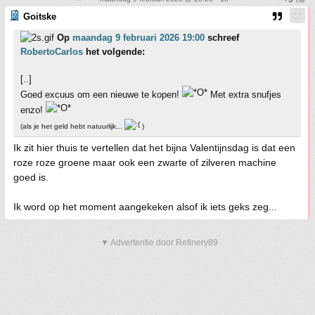
Goitske
Op
maandag 9 februari 2026 19:00
schreef
RobertoCarlos
het volgende:
[..]
Goed excuus om een nieuwe te kopen!
Met extra snufjes
enzo!
(als je het geld hebt natuurlijk...
)
Ik zit hier thuis te vertellen dat het bijna Valentijnsdag is dat een
roze roze groene maar ook een zwarte of zilveren machine
goed is.
Ik word op het moment aangekeken alsof ik iets geks zeg...
▼ Advertentie door Refinery89