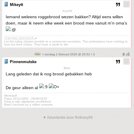
Mikeytt
Any/All
Iemand weleens roggebrood wezen bakken? Altijd eens willen
doen, maar ik neem elke week een brood mee vanuit m'n oma's
🇨🇳🇻🇳🇱🇦🇨🇺🇰🇵☭
Let the ruling classes tremble at a communist revolution. The proletarians have nothing to
lose but their chains. They have a world to win.
• zondag 1 februari 2026 @ 20:51 • 3
Pinnenmutske
Blub
Lang geleden dat ik nog brood gebakken heb
De geur alleen al
Werewolf
Papa 15/11/1950 - 29/08/2025
Fring is mijn allerliefste knuffelkont
Been haunted by a million screams
▼ Advertentie door Refinery89