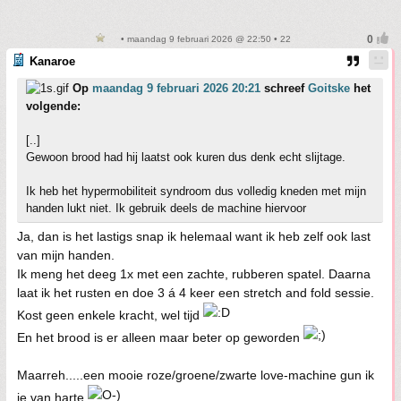
• maandag 9 februari 2026 @ 22:50 • 22
Kanaroe
Op
maandag 9 februari 2026 20:21
schreef
Goitske
het
volgende:
[..]
Gewoon brood had hij laatst ook kuren dus denk echt slijtage.
Ik heb het hypermobiliteit syndroom dus volledig kneden met mijn
handen lukt niet. Ik gebruik deels de machine hiervoor
Ja, dan is het lastigs snap ik helemaal want ik heb zelf ook last
van mijn handen.
Ik meng het deeg 1x met een zachte, rubberen spatel. Daarna
laat ik het rusten en doe 3 á 4 keer een stretch and fold sessie.
Kost geen enkele kracht, wel tijd
En het brood is er alleen maar beter op geworden
Maarreh.....een mooie roze/groene/zwarte love-machine gun ik
je van harte