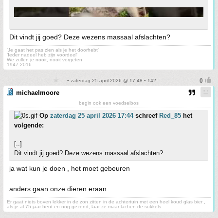
Dit vindt jij goed? Deze wezens massaal afslachten?
'Je gaat het pas zien als je het doorhebt'
'Ieder nadeel heb zijn voordeel'
We zullen je nooit, nooit vergeten
1947-2016
• zaterdag 25 april 2026 @ 17:48 • 142
michaelmoore
begin ook een voedselbos
Op
zaterdag 25 april 2026 17:44
schreef
Red_85
het
volgende:
[..]
Dit vindt jij goed? Deze wezens massaal afslachten?
ja wat kun je doen , het moet gebeuren
anders gaan onze dieren eraan
Er gaat niets boven lekker in de zon zitten in de achtertuin met een heel koud glas bier ,
als je al 75 jaar bent en nog gezond, laat ze maar lachen de sukkels