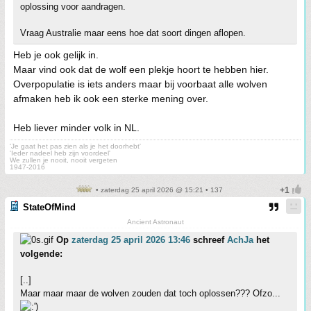
oplossing voor aandragen.
Vraag Australie maar eens hoe dat soort dingen aflopen.
Heb je ook gelijk in.
Maar vind ook dat de wolf een plekje hoort te hebben hier.
Overpopulatie is iets anders maar bij voorbaat alle wolven
afmaken heb ik ook een sterke mening over.
Heb liever minder volk in NL.
'Je gaat het pas zien als je het doorhebt'
'Ieder nadeel heb zijn voordeel'
We zullen je nooit, nooit vergeten
1947-2016
• zaterdag 25 april 2026 @ 15:21 • 137
StateOfMind
Ancient Astronaut
Op
zaterdag 25 april 2026 13:46
schreef
AchJa
het
volgende:
[..]
Maar maar maar de wolven zouden dat toch oplossen??? Ofzo...