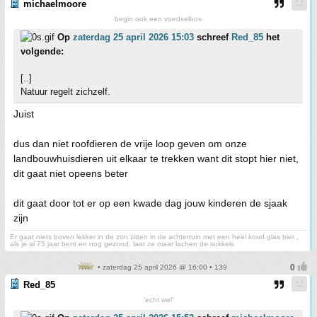
michaelmoore
begin ook een voedselbos
Op
zaterdag 25 april 2026 15:03
schreef
Red_85
het
volgende:
[..]
Natuur regelt zichzelf.
Juist
dus dan niet roofdieren de vrije loop geven om onze
landbouwhuisdieren uit elkaar te trekken want dit stopt hier niet,
dit gaat niet opeens beter
dit gaat door tot er op een kwade dag jouw kinderen de sjaak
zijn
Er gaat niets boven lekker in de zon zitten in de achtertuin met een heel koud glas bier ,
als je al 75 jaar bent en nog gezond, laat ze maar lachen de sukkels
• zaterdag 25 april 2026 @ 16:00 • 139
Red_85
'echt wel'