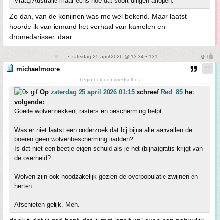
Vraag Australie maar eens hoe dat soort dingen aflopen.
Zo dan, van de konijnen was me wel bekend. Maar laatst
hoorde ik van iemand het verhaal van kamelen en
dromedarissen daar...
• zaterdag 25 april 2026 @ 13:34 • 131
michaelmoore
begin ook een voedselbos
Op
zaterdag 25 april 2026 01:15
schreef
Red_85
het
volgende:
Goede wolvenhekken, rasters en bescherming helpt.
Was er niet laatst een onderzoek dat bij bijna alle aanvallen de
boeren geen wolvenbescherming hadden?
Is dat niet een beetje eigen schuld als je het (bijna)gratis krijgt van
de overheid?
Wolven zijn ook noodzakelijk gezien de overpopulatie zwijnen en
herten.
Afschieten gelijk. Meh.