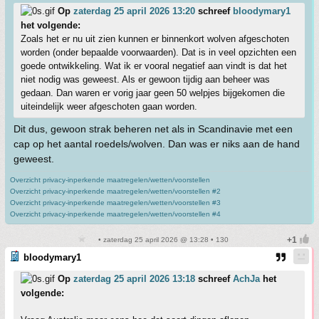
Op
zaterdag 25 april 2026 13:20
schreef
bloodymary1
het volgende:
Zoals het er nu uit zien kunnen er binnenkort wolven afgeschoten
worden (onder bepaalde voorwaarden). Dat is in veel opzichten een
goede ontwikkeling. Wat ik er vooral negatief aan vindt is dat het
niet nodig was geweest. Als er gewoon tijdig aan beheer was
gedaan. Dan waren er vorig jaar geen 50 welpjes bijgekomen die
uiteindelijk weer afgeschoten gaan worden.
Dit dus, gewoon strak beheren net als in Scandinavie met een
cap op het aantal roedels/wolven. Dan was er niks aan de hand
geweest.
Overzicht privacy-inperkende maatregelen/wetten/voorstellen
Overzicht privacy-inperkende maatregelen/wetten/voorstellen #2
Overzicht privacy-inperkende maatregelen/wetten/voorstellen #3
Overzicht privacy-inperkende maatregelen/wetten/voorstellen #4
• zaterdag 25 april 2026 @ 13:28 • 130
bloodymary1
Op
zaterdag 25 april 2026 13:18
schreef
AchJa
het
volgende: