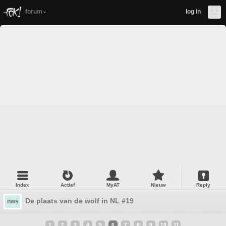
forum
log in
Index
Actief
MyAT
Nieuw
Reply
De plaats van de wolf in NL #19
nws
1
2
3
4
5
6
7
8
9
10
11