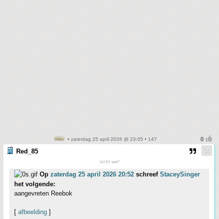
• zaterdag 25 april 2026 @ 23:05 • 147
Red_85
'echt wel'
Op
zaterdag 25 april 2026 20:52
schreef
StaceySinger
het volgende:
aangevreten Reebok
[
afbeelding
]