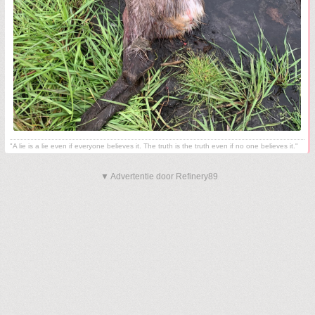
"A lie is a lie even if everyone believes it. The truth is the truth even if no one believes it."
▼ Advertentie door Refinery89