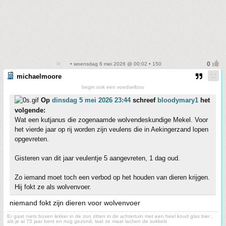
• woensdag 6 mei 2026 @ 00:02 • 150
michaelmoore
begin ook een voedselbos
Op
dinsdag 5 mei 2026 23:44
schreef
bloodymary1
het
volgende:
Wat een kutjanus die zogenaamde wolvendeskundige Mekel. Voor
het vierde jaar op rij worden zijn veulens die in Aekingerzand lopen
opgevreten.
Gisteren van dit jaar veulentje 5 aangevreten, 1 dag oud.
Zo iemand moet toch een verbod op het houden van dieren krijgen.
Hij fokt ze als wolvenvoer.
niemand fokt zijn dieren voor wolvenvoer
Er gaat niets boven lekker in de zon zitten in de achtertuin met een heel koud glas bier ,
als je al 75 jaar bent en nog gezond, laat ze maar lachen de sukkels