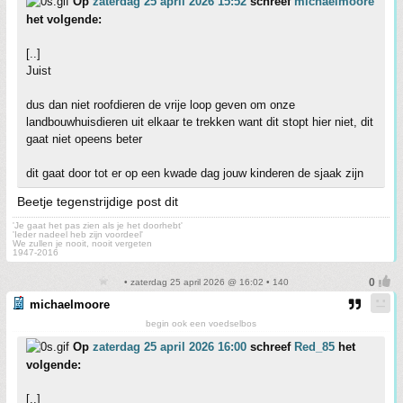
Op
zaterdag 25 april 2026 15:52
schreef
michaelmoore
het volgende:
[..]
Juist
dus dan niet roofdieren de vrije loop geven om onze
landbouwhuisdieren uit elkaar te trekken want dit stopt hier niet, dit
gaat niet opeens beter
dit gaat door tot er op een kwade dag jouw kinderen de sjaak zijn
Beetje tegenstrijdige post dit
'Je gaat het pas zien als je het doorhebt'
'Ieder nadeel heb zijn voordeel'
We zullen je nooit, nooit vergeten
1947-2016
• zaterdag 25 april 2026 @ 16:02 • 140
michaelmoore
begin ook een voedselbos
Op
zaterdag 25 april 2026 16:00
schreef
Red_85
het
volgende:
[..]