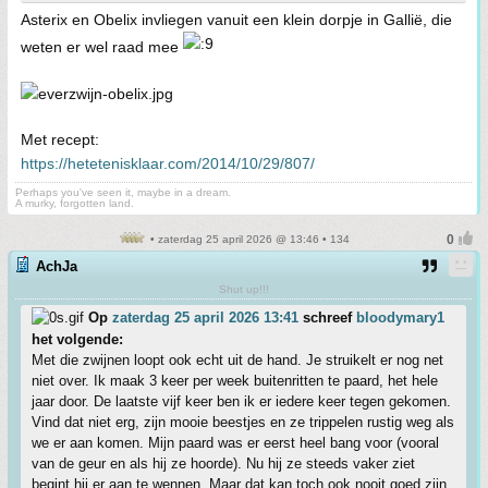
Asterix en Obelix invliegen vanuit een klein dorpje in Gallië, die
weten er wel raad mee
Met recept:
https://hetetenisklaar.com/2014/10/29/807/
Perhaps you've seen it, maybe in a dream.
A murky, forgotten land.
• zaterdag 25 april 2026 @ 13:46 • 134
AchJa
Shut up!!!
Op
zaterdag 25 april 2026 13:41
schreef
bloodymary1
het volgende:
Met die zwijnen loopt ook echt uit de hand. Je struikelt er nog net
niet over. Ik maak 3 keer per week buitenritten te paard, het hele
jaar door. De laatste vijf keer ben ik er iedere keer tegen gekomen.
Vind dat niet erg, zijn mooie beestjes en ze trippelen rustig weg als
we er aan komen. Mijn paard was er eerst heel bang voor (vooral
van de geur en als hij ze hoorde). Nu hij ze steeds vaker ziet
begint hij er aan te wennen. Maar dat kan toch ook nooit goed zijn.