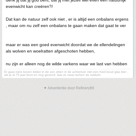
denk jij dat jij god bent, dat jij met jezelf wel even een natuurlijk
evenwicht kan creëren?/
Dat kan de natuur zelf ook niet , er is altijd een onbalans ergens
, maar om nu zelf een onbalans te gaan maken dat gaat te ver
maar er was een goed evenwicht doordat we de ellendelingen
als wolven en woelratten afgeschoten hebben,
nu zijn er alleen nog de wilde varkens waar we last van hebben
Er gaat niets boven lekker in de zon zitten in de achtertuin met een heel koud glas bier ,
als je al 75 jaar bent en nog gezond, laat ze maar lachen de sukkels
▼ Advertentie door Refinery89