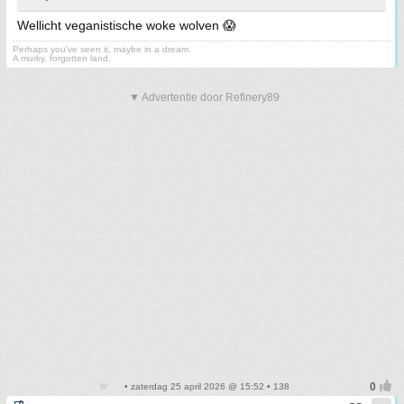
Wellicht veganistische woke wolven 😱
Perhaps you've seen it, maybe in a dream.
A murky, forgotten land.
▼ Advertentie door Refinery89
• zaterdag 25 april 2026 @ 15:52 • 138