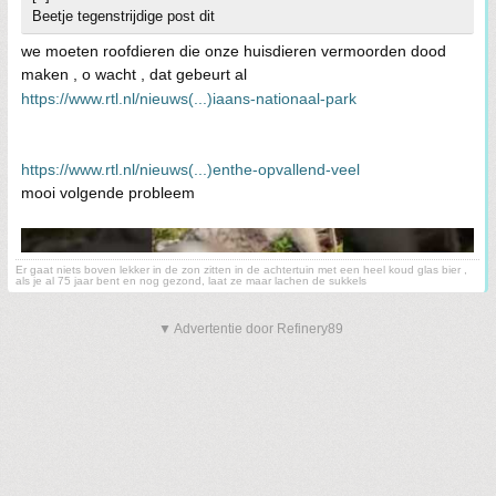
Beetje tegenstrijdige post dit
we moeten roofdieren die onze huisdieren vermoorden dood
maken , o wacht , dat gebeurt al
https://www.rtl.nl/nieuws(...)iaans-nationaal-park
https://www.rtl.nl/nieuws(...)enthe-opvallend-veel
mooi volgende probleem
Er gaat niets boven lekker in de zon zitten in de achtertuin met een heel koud glas bier ,
als je al 75 jaar bent en nog gezond, laat ze maar lachen de sukkels
▼ Advertentie door Refinery89