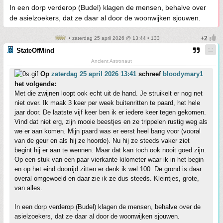
In een dorp verderop (Budel) klagen de mensen, behalve over
de asielzoekers, dat ze daar al door de woonwijken sjouwen.
• zaterdag 25 april 2026 @ 13:44 • 133
StateOfMind
Ancient Astronaut
Op
zaterdag 25 april 2026 13:41
schreef
bloodymary1
het volgende:
Met die zwijnen loopt ook echt uit de hand. Je struikelt er nog net
niet over. Ik maak 3 keer per week buitenritten te paard, het hele
jaar door. De laatste vijf keer ben ik er iedere keer tegen gekomen.
Vind dat niet erg, zijn mooie beestjes en ze trippelen rustig weg als
we er aan komen. Mijn paard was er eerst heel bang voor (vooral
van de geur en als hij ze hoorde). Nu hij ze steeds vaker ziet
begint hij er aan te wennen. Maar dat kan toch ook nooit goed zijn.
Op een stuk van een paar vierkante kilometer waar ik in het begin
en op het eind doorrijd zitten er denk ik wel 100. De grond is daar
overal omgewoeld en daar zie ik ze dus steeds. Kleintjes, grote,
van alles.
In een dorp verderop (Budel) klagen de mensen, behalve over de
asielzoekers, dat ze daar al door de woonwijken sjouwen.