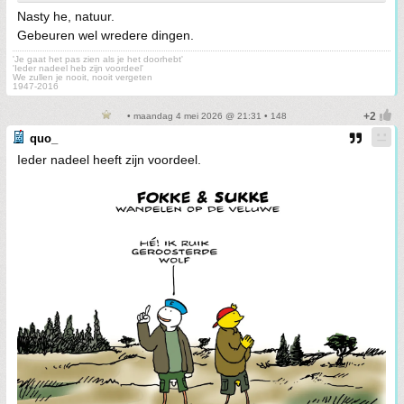
Nasty he, natuur.
Gebeuren wel wredere dingen.
'Je gaat het pas zien als je het doorhebt'
'Ieder nadeel heb zijn voordeel'
We zullen je nooit, nooit vergeten
1947-2016
• maandag 4 mei 2026 @ 21:31 • 148
quo_
Ieder nadeel heeft zijn voordeel.