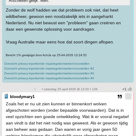
Afschieten gelijk. Meh.
Zonder de wolf hadden we dat probleem ook niet, dat heet
wildbeheer, gewoon een noodzakelijk iets in aangeharkt
Nederland. Nu niet bewust een "probleem" gaan creëren en
daar een gewenste oplossing voor aandragen.
Vraag Australie maar eens hoe dat soort dingen aflopen.
Bericht 1% gewijzigd door AchJa op 25-04-2026 13:24:52
Overzicht privacy-inperkende maatregelen/wetten/voorstellen
Overzicht privacy-inperkende maatregelen/wetten/voorstellen #2
Overzicht privacy-inperkende maatregelen/wetten/voorstellen #3
Overzicht privacy-inperkende maatregelen/wetten/voorstellen #4
• zaterdag 25 april 2026 @ 13:20 • 128
bloodymary1
Zoals het er nu uit zien kunnen er binnenkort wolven
afgeschoten worden (onder bepaalde voorwaarden). Dat is in
veel opzichten een goede ontwikkeling. Wat ik er vooral negatief
aan vindt is dat het niet nodig was geweest. Als er gewoon tijdig
aan beheer was gedaan. Dan waren er vorig jaar geen 50
welpjes bijgekomen die uiteindelijk weer afgeschoten gaan