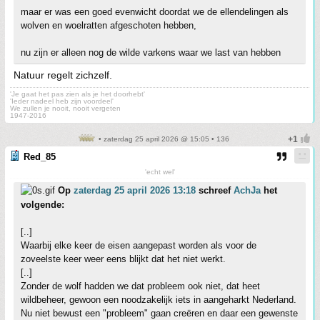
maar er was een goed evenwicht doordat we de ellendelingen als
wolven en woelratten afgeschoten hebben,
nu zijn er alleen nog de wilde varkens waar we last van hebben
Natuur regelt zichzelf.
'Je gaat het pas zien als je het doorhebt'
'Ieder nadeel heb zijn voordeel'
We zullen je nooit, nooit vergeten
1947-2016
• zaterdag 25 april 2026 @ 15:05 • 136
Red_85
'echt wel'
Op
zaterdag 25 april 2026 13:18
schreef
AchJa
het
volgende:
[..]
Waarbij elke keer de eisen aangepast worden als voor de
zoveelste keer weer eens blijkt dat het niet werkt.
[..]
Zonder de wolf hadden we dat probleem ook niet, dat heet
wildbeheer, gewoon een noodzakelijk iets in aangeharkt Nederland.
Nu niet bewust een "probleem" gaan creëren en daar een gewenste