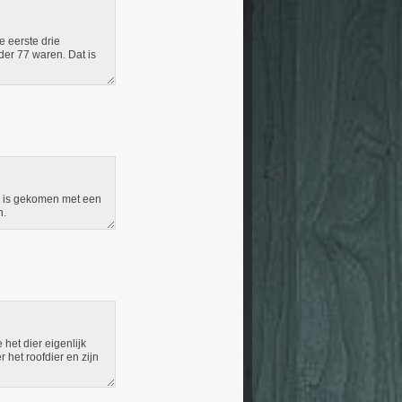
e eerste drie
der 77 waren. Dat is
g is gekomen met een
n.
het dier eigenlijk
 het roofdier en zijn