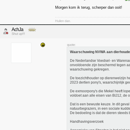
Morgen kom ik terug, scherper dan ooit!
Huilen dan.
AchJa
Shut up!!!
quote:
Waarschuwing NVWA aan dierhouder 
De Nederlandse Voedsel- en Warenauto
onvoldoende zijn beschermd tegen aan
waarschuwing gekregen.
De toezichthouder op dierenwelzijn he
2023 dertien pony's, waarschijnlijk ge
De exmoorpony's die Mekel heeft lopen
voldoet aan alle eisen van BIJ12, de 
Dat is een bewuste keuze. In dit geva
natuurbegrazers, in een sociale kudde
De bedoeling is dat de dieren steeds 
Handhavingsverzoek