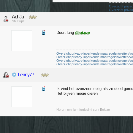
Overzicht priva
Overzicht priva
Overzicht priva
AchJa
Overzicht priva
Shut up!!!
Duurt lang
@Isdatzo
Overzicht privacy-inperkende maatregelen/wetten/vo
Overzicht privacy-inperkende maatregelen/wetten/vo
Overzicht privacy-inperkende maatregelen/wetten/vo
Overzicht privacy-inperkende maatregelen/wetten/vo
Lenny77
Ik vind het evenzeer zielig als ze dood ger
Het blijven mooie dieren
Horum omnium fortissimi sunt Belgae