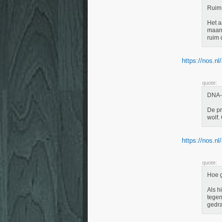
Ruim 
Het a
maand
ruim 
https://nos.nl/
quote:
DNA-o
De pr
wolf.
https://nos.nl/
quote:
Hoe g
Als h
tegen
gedra