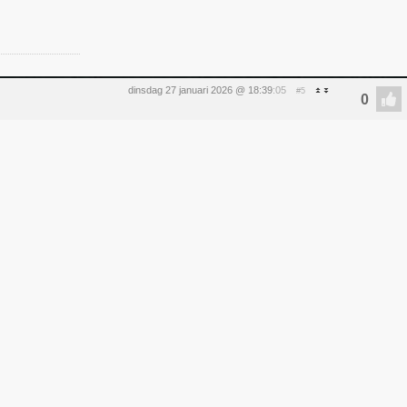
dinsdag 27 januari 2026 @ 18:39
:05
#5