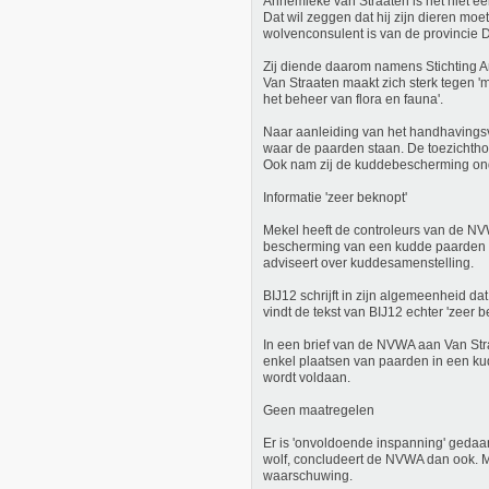
Annemieke van Straaten is het niet ee
Dat wil zeggen dat hij zijn dieren mo
wolvenconsulent is van de provincie 
Zij diende daarom namens Stichting A
Van Straaten maakt zich sterk tegen '
het beheer van flora en fauna'.
Naar aanleiding van het handhavings
waar de paarden staan. De toezichtho
Ook nam zij de kuddebescherming ond
Informatie 'zeer beknopt'
Mekel heeft de controleurs van de NV
bescherming van een kudde paarden of 
adviseert over kuddesamenstelling.
BIJ12 schrijft in zijn algemeenheid 
vindt de tekst van BIJ12 echter 'zeer b
In een brief van de NVWA aan Van Stra
enkel plaatsen van paarden in een ku
wordt voldaan.
Geen maatregelen
Er is 'onvoldoende inspanning' geda
wolf, concludeert de NVWA dan ook. Mek
waarschuwing.