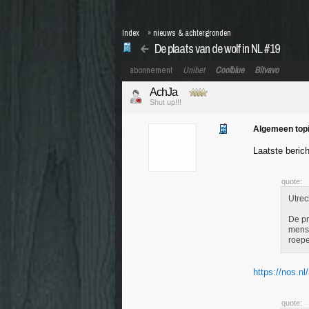
Index
»
nieuws & achtergronden
De plaats van de wolf in NL #19
abonnement
Unibet
Coolblue
Bitvavo
AchJa
Shut up!!!
Algemeen topi
Laatste beric
quote:
Utrec
De pr
mense
roepe
https://nos.nl/
quote: