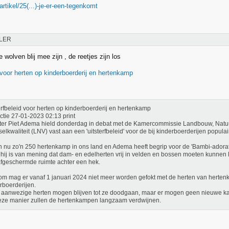
/artikel/25(...)-je-er-een-tegenkomt
LER
e wolven blij mee zijn , de reetjes zijn los
 voor herten op kinderboerderij en hertenkamp
erfbeleid voor herten op kinderboerderij en hertenkamp
tie 27-01-2023 02:13 print
ter Piet Adema hield donderdag in debat met de Kamercommissie Landbouw, Natu
elkwaliteit (LNV) vast aan een 'uitsterfbeleid' voor de bij kinderboerderijen populai
jn nu zo'n 250 hertenkamp in ons land en Adema heeft begrip voor de 'Bambi-adora
hij is van mening dat dam- en edelherten vrij in velden en bossen moeten kunnen l
fgeschermde ruimte achter een hek.
m mag er vanaf 1 januari 2024 niet meer worden gefokt met de herten van herte
rboerderijen.
 aanwezige herten mogen blijven tot ze doodgaan, maar er mogen geen nieuwe kal
ze manier zullen de hertenkampen langzaam verdwijnen.