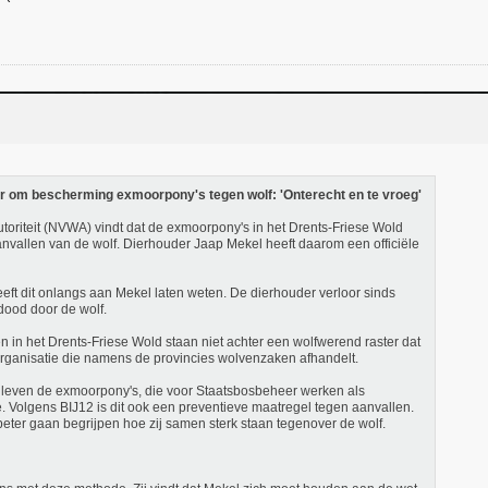
om bescherming exmoorpony's tegen wolf: 'Onterecht en te vroeg'
riteit (NVWA) vindt dat de exmoorpony's in het Drents-Friese Wold
vallen van de wolf. Dierhouder Jaap Mekel heeft daarom een officiële
eft dit onlangs aan Mekel laten weten. De dierhouder verloor sinds
dood door de wolf.
 in het Drents-Friese Wold staan niet achter een wolfwerend raster dat
organisatie die namens de provincies wolvenzaken afhandelt.
l leven de exmoorpony's, die voor Staatsbosbeheer werken als
. Volgens BIJ12 is dit ook een preventieve maatregel tegen aanvallen.
beter gaan begrijpen hoe zij samen sterk staan tegenover de wolf.