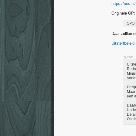
https://nos.nl
Originele OP:
SPOI
Daar zulllen d
Uitsterfbeleid
quote:
Uitst
Redac
Minis
Voeds
Er zi
Maar 
een a
Daaro
kinde
De al
Op de