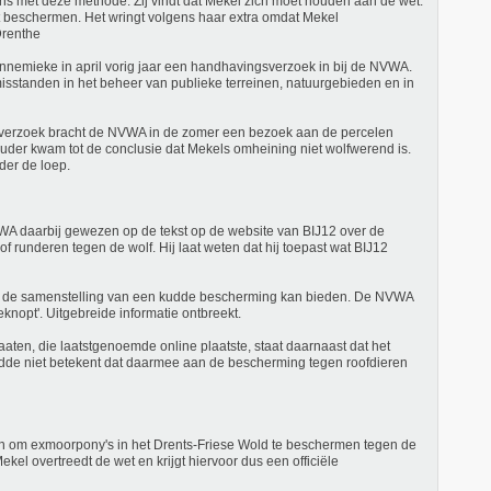
ns met deze methode. Zij vindt dat Mekel zich moet houden aan de wet.
et beschermen. Het wringt volgens haar extra omdat Mekel
Drenthe
nnemieke in april vorig jaar een handhavingsverzoek in bij de NVWA.
misstanden in het beheer van publieke terreinen, natuurgebieden en in
verzoek bracht de NVWA in de zomer een bezoek aan de percelen
uder kwam tot de conclusie dat Mekels omheining niet wolfwerend is.
er de loep.
WA daarbij gewezen op de tekst op de website van BIJ12 over de
runderen tegen de wolf. Hij laat weten dat hij toepast wat BIJ12
dat de samenstelling van een kudde bescherming kan bieden. De NVWA
eknopt'. Uitgebreide informatie ontbreekt.
aten, die laatstgenoemde online plaatste, staat daarnaast dat het
dde niet betekent dat daarmee aan de bescherming tegen roofdieren
an om exmoorpony's in het Drents-Friese Wold te beschermen tegen de
el overtreedt de wet en krijgt hiervoor dus een officiële