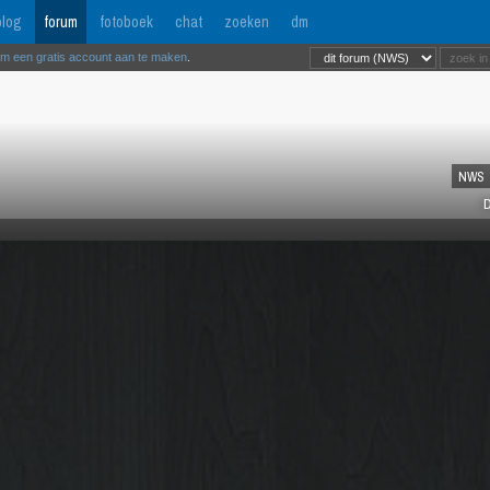
log
forum
fotoboek
chat
zoeken
dm
om een gratis account aan te maken
.
NWS
D