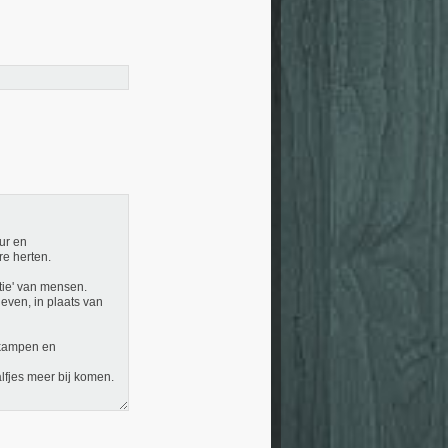
ur en
re herten.
tie' van mensen.
even, in plaats van
nkampen en
fjes meer bij komen.