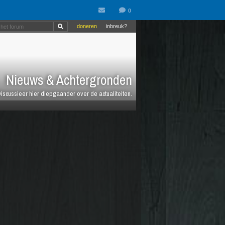
doneren
inbreuk?
Nieuws & Achtergronden
iscussieer hier diepgaander over de actualiteiten.