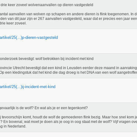
drie keer zoveel wolvenaanvallen op dieren vastgesteld
antal aanvallen van wolven op schapen en andere dieren is flink toegenomen. In d
en van dit jaar zijn er 267 aanvallen vastgesteld, waar dat er precies een jaar eer
drie keer zoveel.
artikel/25(...)p-dieren-vastgesteld
nderzoek bevestigt: wolf betrokken bij incident met kind
ovincie Utrecht bevestigt dat een kind in Leusden eerder deze maand in aanrakin
 Op een kledingstuk dat het kind die dag droeg is het DNA van een wolf aangetroffe
artikel/25(...)ij-incident-met-kind
evaarlijk is de wolf? En wat als je er een tegenkomt?
ij tevoorschijn komt, houdt de wolf de gemoederen flink bezig. Maar hoe snel kom je 
? En bovenal, wat moet je doen als je oog in oog staat met de wolf? Vijf vragen over
g in Nederland.