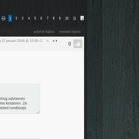
1
2
3
4
5
6
7
8
9
10
11
actieve topics
nieuwe topics
 27 januari 2026 @ 15:36
:42
#1
lrug adviseren
ine kinderen. Ze
ebied rondloopt.