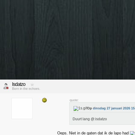
Isdatzo
Born in the echoes.
quote:
Op
dinsdag 27 januari 2026 15
Duurt lang @:isdatzo
Oeps. Niet in de gaten dat ik de lapo had