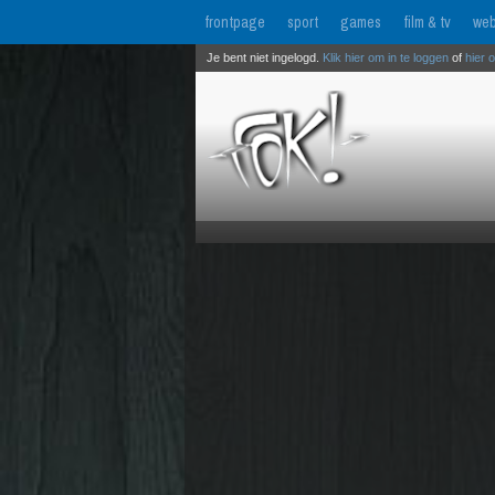
frontpage
sport
games
film & tv
web
Je bent niet ingelogd.
Klik hier om in te loggen
of
hier 