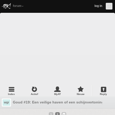
forum
log in
Index
Actief
MyAT
Nieuw
Reply
Goud #19: Een veilige haven of een schijnvertoning?
wgr
1
2