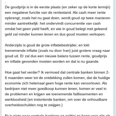
.
De goudprijs is in de eerste plaats (en zeker op de korte termijn)
een negatieve functie van de rentestand. Als cash meer rente
opbrengt, zoals het nu gaat doen, wordt goud op twee manieren
minder aantrekkelijk: het ondervindt concurrentie van cash
omdat het geen yield heeft, en wie in goud belegt met geleend
geld zal minder kunnen lenen en dus goud moeten verkopen.
Anderzijds is goud de grote inflatiebestrijder, en lokt
toenemende inflatie (zoals nu door Iran) juist grotere vraag naar
goud uit. Er zal dus een nieuwe balans tussen rente, goudprijs
en inflatie gevonden moeten worden en dat is nu gaande.
Hoe gaat het verder? Ik vermoed dat centrale banken binnen 2-
6 maanden weer tot de ontdekking zullen komen, dat de huidige
economie zich helemaal geen hoge rente kan veroorloven. Als
bedrijven niet meer goedkoop kunnen lenen, komen er veel in
de problemen en krijgen we toenemende faillissementen en
werkloosheid (en instortende banken, om over de onhoudbare
overheidsschulden nog te zwijgen.)
Er is niets waar centrale bankiers en politici zo bang voor zijn als