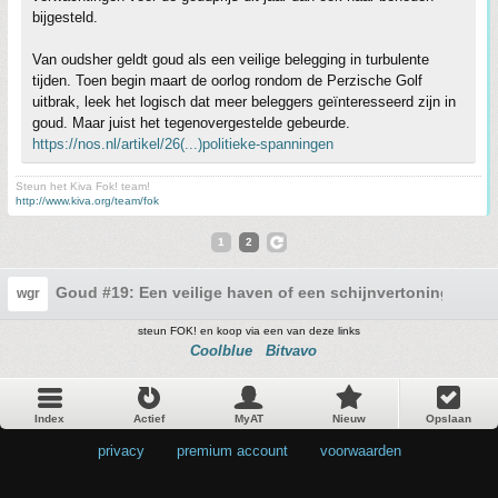
bijgesteld.
Van oudsher geldt goud als een veilige belegging in turbulente
tijden. Toen begin maart de oorlog rondom de Perzische Golf
uitbrak, leek het logisch dat meer beleggers geïnteresseerd zijn in
goud. Maar juist het tegenovergestelde gebeurde.
https://nos.nl/artikel/26(...)politieke-spanningen
Steun het Kiva Fok! team!
http://www.kiva.org/team/fok
1
2
Goud #19: Een veilige haven of een schijnvertoning?
wgr
steun FOK! en koop via een van deze links
Coolblue
Bitvavo
Index
Actief
MyAT
Nieuw
Opslaan
privacy
•
premium account
•
voorwaarden