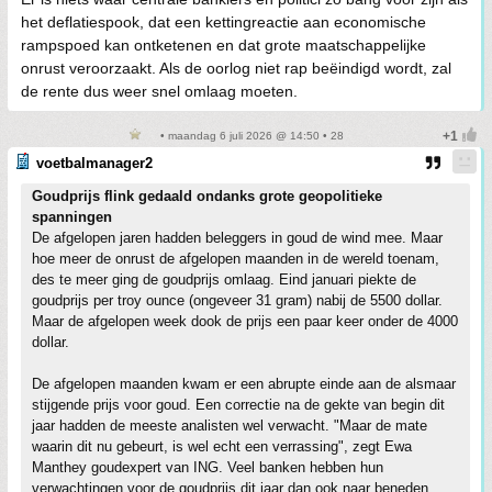
het deflatiespook, dat een kettingreactie aan economische
rampspoed kan ontketenen en dat grote maatschappelijke
onrust veroorzaakt. Als de oorlog niet rap beëindigd wordt, zal
de rente dus weer snel omlaag moeten.
• maandag 6 juli 2026 @ 14:50 • 28
voetbalmanager2
Goudprijs flink gedaald ondanks grote geopolitieke
spanningen
De afgelopen jaren hadden beleggers in goud de wind mee. Maar
hoe meer de onrust de afgelopen maanden in de wereld toenam,
des te meer ging de goudprijs omlaag. Eind januari piekte de
goudprijs per troy ounce (ongeveer 31 gram) nabij de 5500 dollar.
Maar de afgelopen week dook de prijs een paar keer onder de 4000
dollar.
De afgelopen maanden kwam er een abrupte einde aan de alsmaar
stijgende prijs voor goud. Een correctie na de gekte van begin dit
jaar hadden de meeste analisten wel verwacht. "Maar de mate
waarin dit nu gebeurt, is wel echt een verrassing", zegt Ewa
Manthey goudexpert van ING. Veel banken hebben hun
verwachtingen voor de goudprijs dit jaar dan ook naar beneden