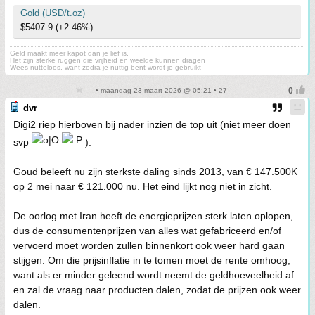
Gold (USD/t.oz)
$5407.9 (+2.46%)
Geld maakt meer kapot dan je lief is.
Het zijn sterke ruggen die vrijheid en weelde kunnen dragen
Wees nutteloos, want zodra je nuttig bent wordt je gebruikt
• maandag 23 maart 2026 @ 05:21 • 27
dvr
Digi2 riep hierboven bij nader inzien de top uit (niet meer doen
svp
).
Goud beleeft nu zijn sterkste daling sinds 2013, van € 147.500K
op 2 mei naar € 121.000 nu. Het eind lijkt nog niet in zicht.
De oorlog met Iran heeft de energieprijzen sterk laten oplopen,
dus de consumentenprijzen van alles wat gefabriceerd en/of
vervoerd moet worden zullen binnenkort ook weer hard gaan
stijgen. Om die prijsinflatie in te tomen moet de rente omhoog,
want als er minder geleend wordt neemt de geldhoeveelheid af
en zal de vraag naar producten dalen, zodat de prijzen ook weer
dalen.