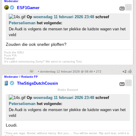
Moderator
ESF1Gamer
Op
woensdag 11 februari 2026 23:48
schreef
Peterselieman
het volgende:
De Audi is volgens de mensen ter plekke de luidste wagen van het
veld
Zouden die ook sneller ploffen?
Fuck the EBU
Fuck FIA
Pakaak
It's called motorracing.Sorry? We went to carracing Toto
• donderdag 12 februari 2026 @ 08:46 • 272
Moderator / Redactie FP
TheStigsDutchCousin
Brabo Bastard
Op
woensdag 11 februari 2026 23:48
schreef
Peterselieman
het volgende:
De Audi is volgens de mensen ter plekke de luidste wagen van het
veld
Loudi.
"They are rage. Brutal, without mercy. But you.... You will be worse. Rip and tear, until it is