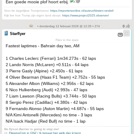
Een goede mooie plof hoort erbij.
Voor de dagelijkse Trumprotzooi:
https://reportersonline.nl/auteur/kirsten-verdel/
Kijk live hoe Trump zijn eigen land sloopt:
https://www.project2025.observer/
• donderdag 12 februari 2026 @ 12:35 • 274
Starflyer
Flies to the stars
Fastest laptimes - Bahrain day two, AM
1 Charles Leclerc (Ferrari) 1m34.273s - 62 laps
2 Lando Norris (McLaren) +0.511s - 64 laps
3 Pierre Gasly (Alpine) +2.450s - 61 laps
4 Oliver Bearman (Haas F1 Team) +2.752s - 55 laps
5 Alexander Albon (Williams) +2.956s - 62 laps
6 Nico Hulkenberg (Audi) +2.993s - 47 laps
7 Liam Lawson (Racing Bulls) +3.744s - 50 laps
8 Sergio Perez (Cadillac) +4.380s - 42 laps
9 Fernando Alonso (Aston Martin) +4.687s - 55 laps
N/A Kimi Antonelli (Mercedes) no time - 3 laps
N/A Isack Hadjar (Red Bull) no time - 1 lap
No Dyson Barrier is going to stop me!
UI:
FlippingCoin in ONZ / Ik bepaal hier welk dier jij bent