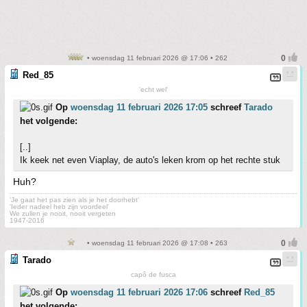
• woensdag 11 februari 2026 @ 17:06 • 262
Red_85
'echt wel'
Op
woensdag 11 februari 2026 17:05
schreef
Tarado
het volgende:
[..]
Ik keek net even Viaplay, de auto's leken krom op het rechte stuk
Huh?
'Je gaat het pas zien als je het doorhebt'
'Ieder nadeel heb zijn voordeel'
We zullen je nooit, nooit vergeten
1947-2016
• woensdag 11 februari 2026 @ 17:08 • 263
Tarado
capô de fusca
Op
woensdag 11 februari 2026 17:06
schreef
Red_85
het volgende: