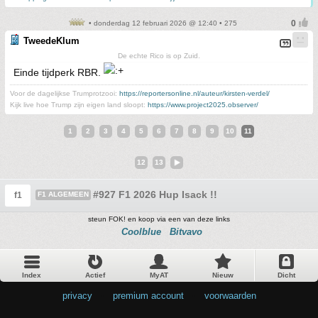
• donderdag 12 februari 2026 @ 12:40 • 275
TweedeKlum
De echte Rico is op Zuid.
Einde tijdperk RBR.
Voor de dagelijkse Trumprotzooi:
https://reportersonline.nl/auteur/kirsten-verdel/
Kijk live hoe Trump zijn eigen land sloopt:
https://www.project2025.observer/
1
2
3
4
5
6
7
8
9
10
11
12
13
#927 F1 2026 Hup Isack !!
f1
F1 ALGEMEEN
steun FOK! en koop via een van deze links
Coolblue
Bitvavo
Index
Actief
MyAT
Nieuw
Dicht
privacy
•
premium account
•
voorwaarden