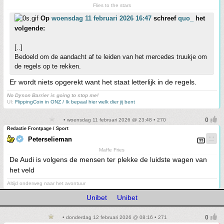
Flies to the stars
Op
woensdag 11 februari 2026 16:47
schreef
quo_
het
volgende:
[..]
Bedoeld om de aandacht af te leiden van het mercedes truukje om
de regels op te rekken.
Er wordt niets opgerekt want het staat letterlijk in de regels.
No Dyson Barrier is going to stop me!
UI:
FlippingCoin in ONZ / Ik bepaal hier welk dier jij bent
• woensdag 11 februari 2026 @ 23:48 • 270
Redactie Frontpage / Sport
Peterselieman
Maffe Fries
De Audi is volgens de mensen ter plekke de luidste wagen van
het veld
Altijd onderweg naar het avontuur
Unibet
Unibet
• donderdag 12 februari 2026 @ 08:16 • 271