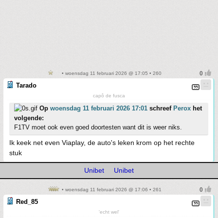
• woensdag 11 februari 2026 @ 17:05 • 260
Tarado
capô de fusca
Op
woensdag 11 februari 2026 17:01
schreef
Perox
het
volgende:
F1TV moet ook even goed doortesten want dit is weer niks.
Ik keek net even Viaplay, de auto's leken krom op het rechte
stuk
Unibet
Unibet
• woensdag 11 februari 2026 @ 17:06 • 261
Red_85
'echt wel'