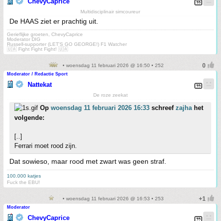
ChevyCaprice
Multidisciplinair simcoureur
De HAAS ziet er prachtig uit.
Gerieflijke groeten, ChevyCaprice
Moderator DIG
Russell-supporter (LET'S GO GEORGE!) F1 Watcher
🇺🇦 Fight Fight Fight! 🇺🇦
• woensdag 11 februari 2026 @ 16:50 • 252
Moderator / Redactie Sport
Nattekat
De roze zeekat
Op
woensdag 11 februari 2026 16:33
schreef
zajha
het
volgende:
[..]
Ferrari moet rood zijn.
Dat sowieso, maar rood met zwart was geen straf.
100.000 katjes
Fuck the EBU!
• woensdag 11 februari 2026 @ 16:53 • 253
Moderator
ChevyCaprice