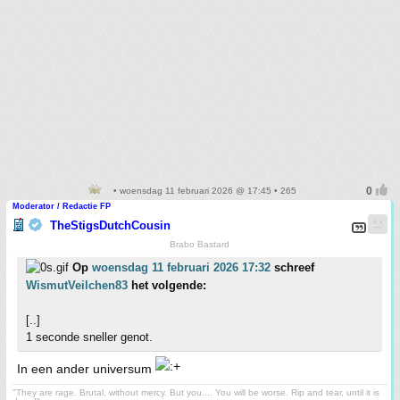
• woensdag 11 februari 2026 @ 17:45 • 265
Moderator / Redactie FP
TheStigsDutchCousin
Brabo Bastard
Op
woensdag 11 februari 2026 17:32
schreef
WismutVeilchen83
het volgende:
[..]
1 seconde sneller genot.
In een ander universum
"They are rage. Brutal, without mercy. But you.... You will be worse. Rip and tear, until it is