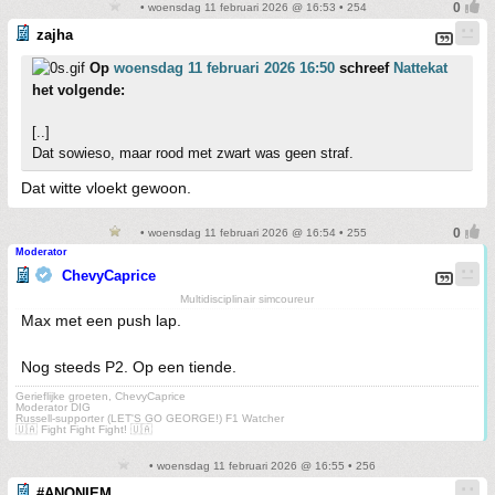
• woensdag 11 februari 2026 @ 16:53 • 254
zajha
Op
woensdag 11 februari 2026 16:50
schreef
Nattekat
het volgende:
[..]
Dat sowieso, maar rood met zwart was geen straf.
Dat witte vloekt gewoon.
• woensdag 11 februari 2026 @ 16:54 • 255
Moderator
ChevyCaprice
Multidisciplinair simcoureur
Max met een push lap.
Nog steeds P2. Op een tiende.
Gerieflijke groeten, ChevyCaprice
Moderator DIG
Russell-supporter (LET'S GO GEORGE!) F1 Watcher
🇺🇦 Fight Fight Fight! 🇺🇦
• woensdag 11 februari 2026 @ 16:55 • 256
#ANONIEM