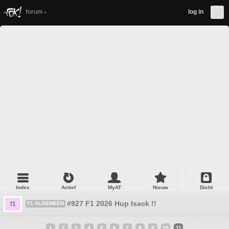
forum
log in
Index
Actief
MyAT
Nieuw
Dicht
#927 F1 2026 Hup Isack !!
f1
F1 ALGEMEEN
1
2
3
4
5
6
7
8
9
10
11