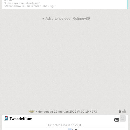
done!"
"Omae wa mou shindeiru."
"All we know is... he's called The Stig!"
▼ Advertentie door Refinery89
• donderdag 12 februari 2026 @ 09:19 • 273
TweedeKlum
De echte Rico is op Zuid.