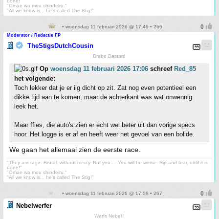
done!"
"Omae wa mou shindeiru."
"All we know is... he's called The Stig!"
• woensdag 11 februari 2026 @ 17:46 • 266
Moderator / Redactie FP
TheStigsDutchCousin
Brabo Bastard
Op
woensdag 11 februari 2026 17:06
schreef
Red_85
het volgende:
Toch lekker dat je er iig dicht op zit. Zat nog even potentieel een
dikke tijd aan te komen, maar de achterkant was wat onwennig
leek het.
Maar ffies, die auto's zien er echt wel beter uit dan vorige specs
hoor. Het logge is er af en heeft weer het gevoel van een bolide.
We gaan het allemaal zien de eerste race.
"They are rage. Brutal, without mercy. But you.... You will be worse. Rip and tear, until it is
done!"
"Omae wa mou shindeiru."
"All we know is... he's called The Stig!"
• woensdag 11 februari 2026 @ 17:59 • 267
Nebelwerfer
Werfs Nebel !