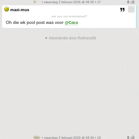
• maandag 2 februari 2026 @ 08:35 • 17
maxi-mus
are you not entertained?
Oh die wk pool post was voor
@Coco
▼ Advertentie door Refinery89
• maandag 2 februari 2026 @ 09:30 • 18