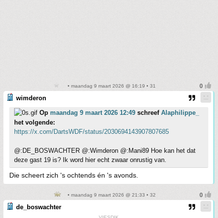
• maandag 9 maart 2026 @ 16:19 • 31
wimderon
Op
maandag 9 maart 2026 12:49
schreef
Alaphilippe_
het volgende:
https://x.com/DartsWDF/status/2030694143907807685
@:DE_BOSWACHTER @:Wimderon @:Mani89 Hoe kan het dat
deze gast 19 is? Ik word hier echt zwaar onrustig van.
Die scheert zich 's ochtends én 's avonds.
• maandag 9 maart 2026 @ 21:33 • 32
de_boswachter
VIESDIK