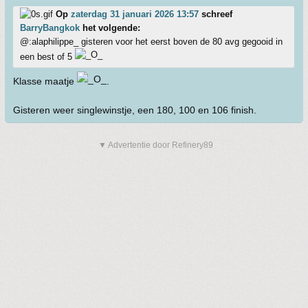
Op
zaterdag 31 januari 2026 13:57
schreef
BarryBangkok
het volgende:
@:alaphilippe_ gisteren voor het eerst boven de 80 avg gegooid in
een best of 5
Klasse maatje
.
Gisteren weer singlewinstje, een 180, 100 en 106 finish.
▼ Advertentie door Refinery89