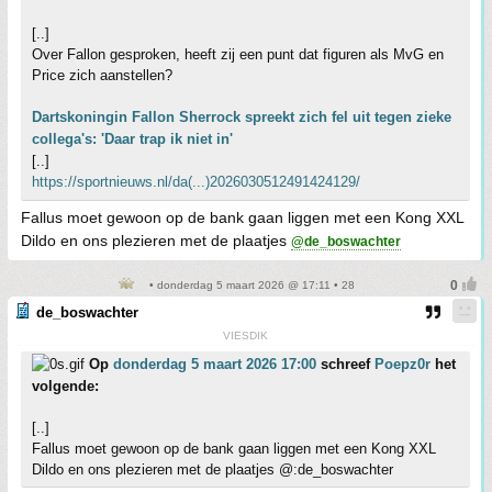
[..]
Over Fallon gesproken, heeft zij een punt dat figuren als MvG en
Price zich aanstellen?
Dartskoningin Fallon Sherrock spreekt zich fel uit tegen zieke
collega's: 'Daar trap ik niet in'
[..]
https://sportnieuws.nl/da(...)2026030512491424129/
Fallus moet gewoon op de bank gaan liggen met een Kong XXL
Dildo en ons plezieren met de plaatjes
@de_boswachter
• donderdag 5 maart 2026 @ 17:11 • 28
de_boswachter
VIESDIK
Op
donderdag 5 maart 2026 17:00
schreef
Poepz0r
het
volgende:
[..]
Fallus moet gewoon op de bank gaan liggen met een Kong XXL
Dildo en ons plezieren met de plaatjes @:de_boswachter