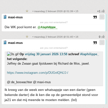
• maandag 2 februari 2026 @ 01:39 • 15
maxi-mus
are you not entertained?
Die WK pool komt er.
@Alaphilippe_
• maandag 2 februari 2026 @ 01:40 • 16
maxi-mus
are you not entertained?
Op
vrijdag 30 januari 2026 13:58
schreef
Alaphilippe_
het volgende:
Jeffrey de Zwaan gaat lijstduwen bij Richard de Mos, jawel.
https://www.instagram.com/p/DUGnlQHiJJ-/
@:de_boswachter @:maxi-mus
Ik kreeg van de week een whatsappje van een darter (geen
bekende darter) die ik ken die op de gemeentelijst stond voor
ja21 en dat mij meende te moeten melden. (lol)