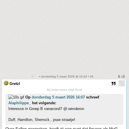
• donderdag 5 maart 2026 @ 16:44 • 26
Gretzl
Bij nader inzien altijd 8eraf
Op
donderdag 5 maart 2026 16:07
schreef
Alaphilippe_
het volgende:
Interesse in Groep B vanavond? @:wimderon
Duff, Hamilton, Sherrock.. jouw straatje!
Over Fallon gesproken, heeft zij een punt dat figuren als MvG