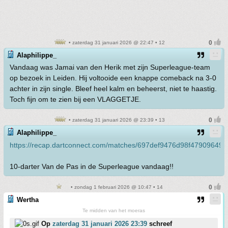
• zaterdag 31 januari 2026 @ 22:47 • 12
Alaphilippe_
Vandaag was Jamai van den Herik met zijn Superleague-team
op bezoek in Leiden. Hij voltooide een knappe comeback na 3-0
achter in zijn single. Bleef heel kalm en beheerst, niet te haastig.
Toch fijn om te zien bij een VLAGGETJE.
• zaterdag 31 januari 2026 @ 23:39 • 13
Alaphilippe_
https://recap.dartconnect.com/matches/697def9476d98f47909649ff
10-darter Van de Pas in de Superleague vandaag!!
• zondag 1 februari 2026 @ 10:47 • 14
Wertha
Te midden van het moeras
Op
zaterdag 31 januari 2026 23:39
schreef