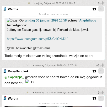
• vrijdag 30 januari 2026 @ 21:48 • 7
Wertha
Te midden van het moeras
Op
vrijdag 30 januari 2026 13:58
schreef
Alaphilippe_
het volgende:
Jeffrey de Zwaan gaat lijstduwen bij Richard de Mos, jawel.
https://www.instagram.com/p/DUGnlQHiJJ-/
@:de_boswachter @:maxi-mus
Toekomstig minister van volksgezondheid, welzijn en sport.
• zaterdag 31 januari 2026 @ 13:57 • 8
BarryBangkok
gisteren voor het eerst boven de 80 avg gegooid in
@Alaphilippe_
een best of 5
• zaterdag 31 januari 2026 @ 18:09 • 9
Wertha
Te midden van het moeras