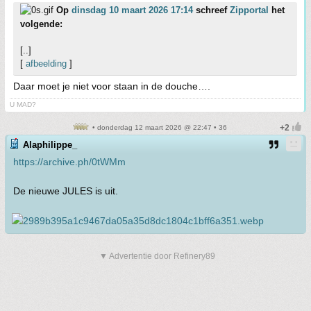
Op
dinsdag 10 maart 2026 17:14
schreef
Zipportal
het
volgende:
[..]
[
afbeelding
]
Daar moet je niet voor staan in de douche….
U MAD?
• donderdag 12 maart 2026 @ 22:47 • 36
Alaphilippe_
https://archive.ph/0tWMm
De nieuwe JULES is uit.
▼ Advertentie door Refinery89