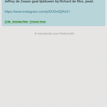
Jeffrey de Zwaan gaat lijstduwen bij Richard de Mos, jawel.
https://www.instagram.com/p/DUGnlQHiJJ-/
@de_boswachter
@maxi-mus
▼ Advertentie door Refinery89