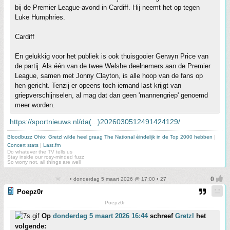
bij de Premier League-avond in Cardiff. Hij neemt het op tegen
Luke Humphries.
Cardiff
En gelukkig voor het publiek is ook thuisgooier Gerwyn Price van
de partij. Als één van de twee Welshe deelnemers aan de Premier
League, samen met Jonny Clayton, is alle hoop van de fans op
hen gericht. Tenzij er opeens toch iemand last krijgt van
griepverschijnselen, al mag dat dan geen 'mannengriep' genoemd
meer worden.
https://sportnieuws.nl/da(...)2026030512491424129/
Bloodbuzz Ohio: Gretzl wilde heel graag The National éindelijk in de Top 2000 hebben
|
Concert stats
|
Last.fm
Do whatever the TV tells us
Stay inside our rosy-minded fuzz
So worry not, all things are well
• donderdag 5 maart 2026 @ 17:00 • 27
Poepz0r
Poepz0r
Op
donderdag 5 maart 2026 16:44
schreef
Gretzl
het
volgende: