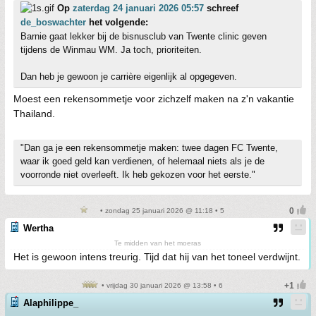
Op
zaterdag 24 januari 2026 05:57
schreef
de_boswachter
het volgende:
Barnie gaat lekker bij de bisnusclub van Twente clinic geven
tijdens de Winmau WM. Ja toch, prioriteiten.
Dan heb je gewoon je carrière eigenlijk al opgegeven.
Moest een rekensommetje voor zichzelf maken na z'n vakantie
Thailand.
"Dan ga je een rekensommetje maken: twee dagen FC Twente,
waar ik goed geld kan verdienen, of helemaal niets als je de
voorronde niet overleeft. Ik heb gekozen voor het eerste."
• zondag 25 januari 2026 @ 11:18 • 5
Wertha
Te midden van het moeras
Het is gewoon intens treurig. Tijd dat hij van het toneel verdwijnt.
• vrijdag 30 januari 2026 @ 13:58 • 6
Alaphilippe_