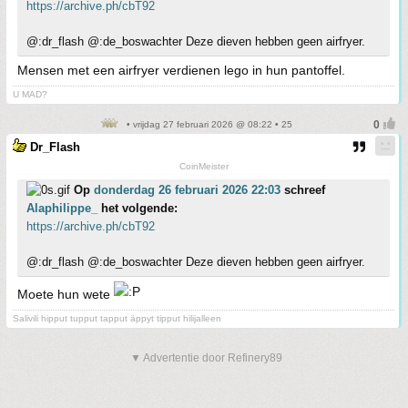
https://archive.ph/cbT92
@:dr_flash @:de_boswachter Deze dieven hebben geen airfryer.
Mensen met een airfryer verdienen lego in hun pantoffel.
U MAD?
• vrijdag 27 februari 2026 @ 08:22 • 25
Dr_Flash
CoinMeister
Op
donderdag 26 februari 2026 22:03
schreef
Alaphilippe_
het volgende:
https://archive.ph/cbT92
@:dr_flash @:de_boswachter Deze dieven hebben geen airfryer.
Moete hun wete
Salivili hipput tupput tapput äppyt tipput hilijalleen
▼ Advertentie door Refinery89