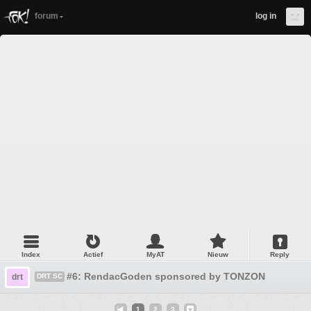
forum
log in
Index
Actief
MyAT
Nieuw
Reply
#6: RendacGoden sponsored by TONZON
drt
DRT SC
1
2
3