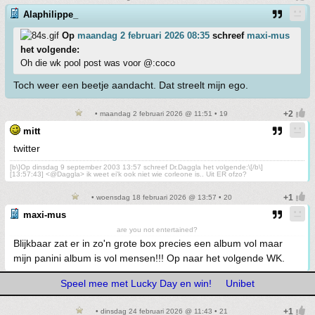
Alaphilippe_
Op
maandag 2 februari 2026 08:35
schreef
maxi-mus
het volgende:
Oh die wk pool post was voor @:coco
Toch weer een beetje aandacht. Dat streelt mijn ego.
• maandag 2 februari 2026 @ 11:51 • 19
mitt
twitter
[b\]Op dinsdag 9 september 2003 13:57 schreef Dr.Daggla het volgende:\[/b\]
[13:57:43] <@Daggla> ik weet ei'k ook niet wie corleone is.. Uit ER ofzo?
• woensdag 18 februari 2026 @ 13:57 • 20
maxi-mus
are you not entertained?
Blijkbaar zat er in zo'n grote box precies een album vol maar
mijn panini album is vol mensen!!! Op naar het volgende WK.
Speel mee met Lucky Day en win!
Unibet
• dinsdag 24 februari 2026 @ 11:43 • 21