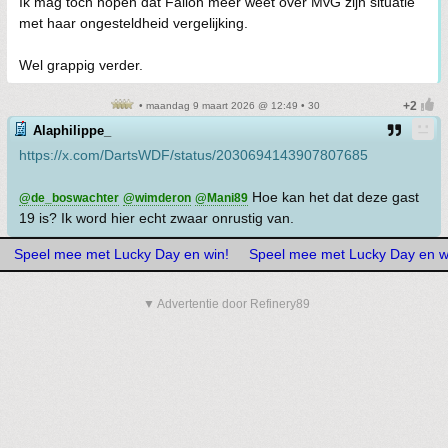
Ik mag toch hopen dat Fallon meer weet over MvG zijn situatie
met haar ongesteldheid vergelijking.
Wel grappig verder.
• maandag 9 maart 2026 @ 12:49 • 30
Alaphilippe_
https://x.com/DartsWDF/status/2030694143907807685
Hoe kan het dat deze gast
@de_boswachter
@wimderon
@Mani89
19 is? Ik word hier echt zwaar onrustig van.
Speel mee met Lucky Day en win!
Speel mee met Lucky Day en w
▼ Advertentie door Refinery89