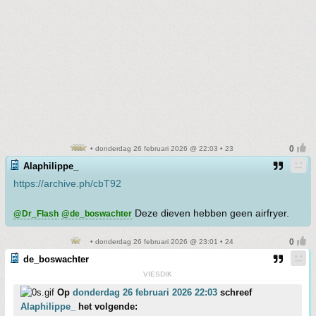
• donderdag 26 februari 2026 @ 22:03 • 23
Alaphilippe_
https://archive.ph/cbT92
Deze dieven hebben geen airfryer.
@Dr_Flash
@de_boswachter
• donderdag 26 februari 2026 @ 23:01 • 24
de_boswachter
VIESDIK
Op
donderdag 26 februari 2026 22:03
schreef
Alaphilippe_
het volgende: