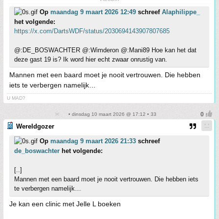
Op
maandag 9 maart 2026 12:49
schreef
Alaphilippe_
het volgende:
https://x.com/DartsWDF/status/2030694143907807685
@:DE_BOSWACHTER @:Wimderon @:Mani89 Hoe kan het dat
deze gast 19 is? Ik word hier echt zwaar onrustig van.
Mannen met een baard moet je nooit vertrouwen. Die hebben
iets te verbergen namelijk…
U MAD?
• dinsdag 10 maart 2026 @ 17:12 • 33
Wereldgozer
Op
maandag 9 maart 2026 21:33
schreef
de_boswachter
het volgende:
[..]
Mannen met een baard moet je nooit vertrouwen. Die hebben iets
te verbergen namelijk…
Je kan een clinic met Jelle L boeken