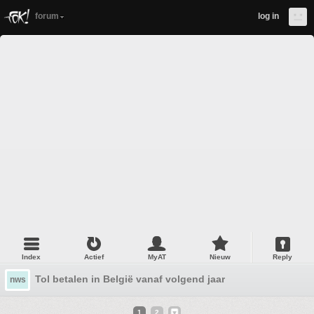
forum
log in
Index
Actief
MyAT
Nieuw
Reply
Tol betalen in België vanaf volgend jaar
nws
1
2