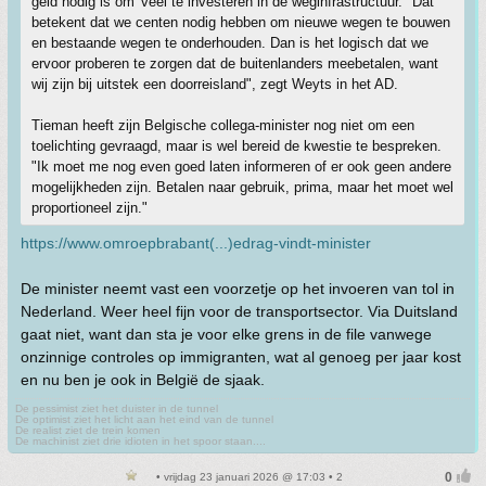
geld nodig is om 'veel te investeren in de weginfrastructuur. "Dat
betekent dat we centen nodig hebben om nieuwe wegen te bouwen
en bestaande wegen te onderhouden. Dan is het logisch dat we
ervoor proberen te zorgen dat de buitenlanders meebetalen, want
wij zijn bij uitstek een doorreisland", zegt Weyts in het AD.
Tieman heeft zijn Belgische collega-minister nog niet om een
toelichting gevraagd, maar is wel bereid de kwestie te bespreken.
"Ik moet me nog even goed laten informeren of er ook geen andere
mogelijkheden zijn. Betalen naar gebruik, prima, maar het moet wel
proportioneel zijn."
https://www.omroepbrabant(...)edrag-vindt-minister
De minister neemt vast een voorzetje op het invoeren van tol in
Nederland. Weer heel fijn voor de transportsector. Via Duitsland
gaat niet, want dan sta je voor elke grens in de file vanwege
onzinnige controles op immigranten, wat al genoeg per jaar kost
en nu ben je ook in België de sjaak.
De pessimist ziet het duister in de tunnel
De optimist ziet het licht aan het eind van de tunnel
De realist ziet de trein komen
De machinist ziet drie idioten in het spoor staan....
• vrijdag 23 januari 2026 @ 17:03 • 2