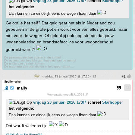
Op
vrijdag 23 januari 2026 17:07
schreef
Starhopper
het volgende:
Dan kunnen ze eindelijk eens de wegen fixen daar
Geloof je het zelf? Dat geld gaat net als in Nederland zou
gebeuren in de grote pot en wordt voor van alles gebruikt, maar
niet voor de wegen. Of geloof jij ook nog steeds dat jouw
wegenbelasting en brandstofaccijns voor wegonderhoud
gebruikt wordt?
De pessimist ziet het duister in de tunnel
De optimist ziet het licht aan het eind van de tunnel
De realist ziet de trein komen
De machinist ziet drie idioten in het spoor staan....
• vrijdag 23 januari 2026 @ 17:10 • 12
Spellchecker
maily
Mevrouwtje oeps/B.U.2022 :P
Op
vrijdag 23 januari 2026 17:07
schreef
Starhopper
het volgende:
Dan kunnen ze eindelijk eens de wegen fixen daar
Dat wordt weleens tijd
--###No Guts No Glory###--