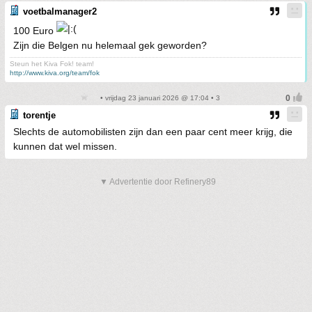
voetbalmanager2
100 Euro
Zijn die Belgen nu helemaal gek geworden?
Steun het Kiva Fok! team!
http://www.kiva.org/team/fok
• vrijdag 23 januari 2026 @ 17:04 • 3
torentje
Slechts de automobilisten zijn dan een paar cent meer krijg, die
kunnen dat wel missen.
▼ Advertentie door Refinery89