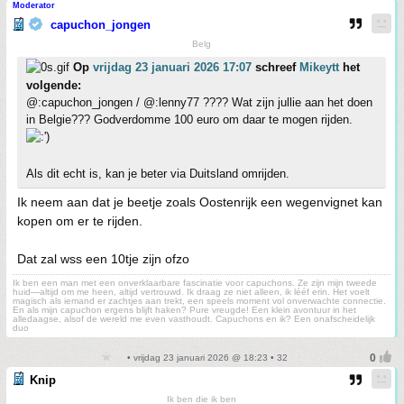
Moderator
capuchon_jongen
Belg
Op
vrijdag 23 januari 2026 17:07
schreef
Mikeytt
het
volgende:
@:capuchon_jongen / @:lenny77 ???? Wat zijn jullie aan het doen
in Belgie??? Godverdomme 100 euro om daar te mogen rijden.
Als dit echt is, kan je beter via Duitsland omrijden.
Ik neem aan dat je beetje zoals Oostenrijk een wegenvignet kan
kopen om er te rijden.
Dat zal wss een 10tje zijn ofzo
Ik ben een man met een onverklaarbare fascinatie voor capuchons. Ze zijn mijn tweede
huid—altijd om me heen, altijd vertrouwd. Ik draag ze niet alleen, ik lééf erin. Het voelt
magisch als iemand er zachtjes aan trekt, een speels moment vol onverwachte connectie.
En als mijn capuchon ergens blijft haken? Pure vreugde! Een klein avontuur in het
alledaagse, alsof de wereld me even vasthoudt. Capuchons en ik? Een onafscheidelijk
duo
• vrijdag 23 januari 2026 @ 18:23 • 32
Knip
Ik ben die ik ben