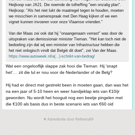
Heijkoop van JA21. Die noemde de tolheffing "een onzalig plan".
Heijkoop: "Als het niet lukt de maatregel tegen te houden, moeten
we misschien in samenspraak met Den Haag kijken of we een
vignet kunnen invoeren voor onze Vlaamse vrienden."
Van der Maas zei ook dat hij "onaangenaam verrast" was door de
uitspraken van demissionair minister Tieman. "Het kan toch niet de
bedoeling zijn dat wij een minister van Infrastructuur hebben die
het niet onlogisch vindt dat België dit doet", zei Van der Maas.
https://www.autoweek.nl/a(...)-schrikt-van-bedrag/
Wat een ongelooflijk slappe zak hooi die Tieman. Hij 'snapt
het'.... zit die lul er nou voor de Nederlander of de Belg?
Hij had er direct met gestrekt been in moeten gaan, dan was het
na een jaar of 5-10 heen en weer handjeklap iets van €10/jr
geworden. Nu wordt het hooguit nog een beetje pingelen met
die €100 als basis dus in beste scenario iets van €60 oid
▼ Advertentie door Refinery89