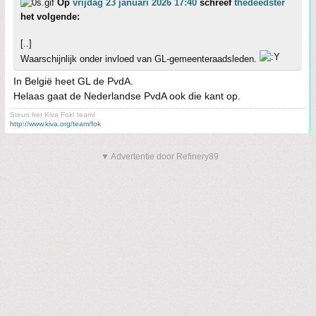
Op
vrijdag 23 januari 2026 17:40
schreef
thedeedster
het volgende:
[..]
Waarschijnlijk onder invloed van GL-gemeenteraadsleden.
In België heet GL de PvdA.
Helaas gaat de Nederlandse PvdA ook die kant op.
Steun het Kiva Fok! team!
http://www.kiva.org/team/fok
▼ Advertentie door Refinery89