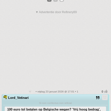
▼ Advertentie door Refinery89
• vrijdag 23 januari 2026 @ 17:01 • 1
Lord_Vetinari
Si non confectus non reficiat
100 euro tol betalen op Belgische wegen? 'Vrij hoog bedrag',