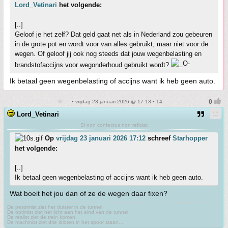
Lord_Vetinari
het volgende:
[..]
Geloof je het zelf? Dat geld gaat net als in Nederland zou gebeuren
in de grote pot en wordt voor van alles gebruikt, maar niet voor de
wegen. Of geloof jij ook nog steeds dat jouw wegenbelasting en
brandstofaccijns voor wegonderhoud gebruikt wordt?
Ik betaal geen wegenbelasting of accijns want ik heb geen auto.
• vrijdag 23 januari 2026 @ 17:13 • 14
Lord_Vetinari
Si non confectus non reficiat
Op
vrijdag 23 januari 2026 17:12
schreef
Starhopper
het volgende:
[..]
Ik betaal geen wegenbelasting of accijns want ik heb geen auto.
Wat boeit het jou dan of ze de wegen daar fixen?
De pessimist ziet het duister in de tunnel
De optimist ziet het licht aan het eind van de tunnel
De realist ziet de trein komen
De machinist ziet drie idioten in het spoor staan....