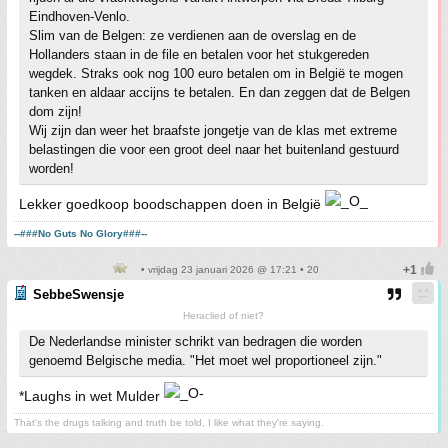
Eindhoven-Venlo.
Slim van de Belgen: ze verdienen aan de overslag en de
Hollanders staan in de file en betalen voor het stukgereden
wegdek. Straks ook nog 100 euro betalen om in België te mogen
tanken en aldaar accijns te betalen. En dan zeggen dat de Belgen
dom zijn!
Wij zijn dan weer het braafste jongetje van de klas met extreme
belastingen die voor een groot deel naar het buitenland gestuurd
worden!
Lekker goedkoop boodschappen doen in België
--###No Guts No Glory###--
• vrijdag 23 januari 2026 @ 17:21 • 20
SebbeSwensje
Heraclied of niet?
De Nederlandse minister schrikt van bedragen die worden
genoemd Belgische media. "Het moet wel proportioneel zijn."
*Laughs in wet Mulder
That's the drugs talking and truth be told, I like what they're saying.