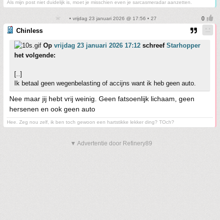
Als mijn post niet duidelijk is, moet je misschien even je sarcasmeradar aanzetten.
• vrijdag 23 januari 2026 @ 17:56 • 27
Chinless
Op
vrijdag 23 januari 2026 17:12
schreef
Starhopper
het volgende:
[..]
Ik betaal geen wegenbelasting of accijns want ik heb geen auto.
Nee maar jij hebt vrij weinig. Geen fatsoenlijk lichaam, geen
hersenen en ook geen auto
Hee. Zeg nou zelf, ik ben toch gewoon een hartstikke lekker ding? TOch?
▼ Advertentie door Refinery89