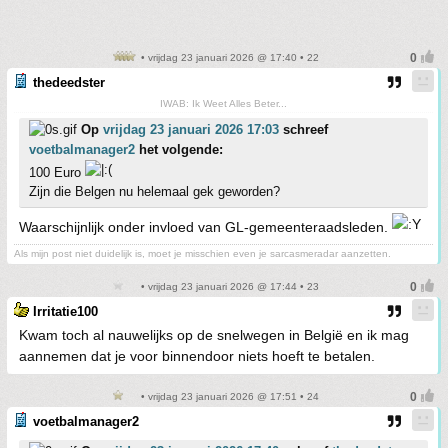
• vrijdag 23 januari 2026 @ 17:40 • 22
thedeedster
IWAB: Ik Weet Alles Beter...
Op
vrijdag 23 januari 2026 17:03
schreef
voetbalmanager2
het volgende:
100 Euro
Zijn die Belgen nu helemaal gek geworden?
Waarschijnlijk onder invloed van GL-gemeenteraadsleden.
Als mijn post niet duidelijk is, moet je misschien even je sarcasmeradar aanzetten.
• vrijdag 23 januari 2026 @ 17:44 • 23
Irritatie100
Kwam toch al nauwelijks op de snelwegen in België en ik mag
aannemen dat je voor binnendoor niets hoeft te betalen.
• vrijdag 23 januari 2026 @ 17:51 • 24
voetbalmanager2