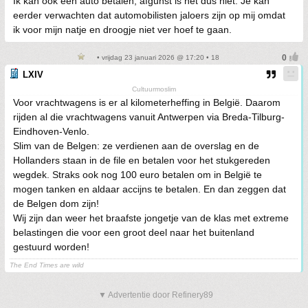
Ik kan ook een auto betalen, afgunst is het dus niet. Je kan
eerder verwachten dat automobilisten jaloers zijn op mij omdat
ik voor mijn natje en droogje niet ver hoef te gaan.
• vrijdag 23 januari 2026 @ 17:20 • 18
LXIV
Cultuurmoslim
Voor vrachtwagens is er al kilometerheffing in België. Daarom
rijden al die vrachtwagens vanuit Antwerpen via Breda-Tilburg-
Eindhoven-Venlo.
Slim van de Belgen: ze verdienen aan de overslag en de
Hollanders staan in de file en betalen voor het stukgereden
wegdek. Straks ook nog 100 euro betalen om in België te
mogen tanken en aldaar accijns te betalen. En dan zeggen dat
de Belgen dom zijn!
Wij zijn dan weer het braafste jongetje van de klas met extreme
belastingen die voor een groot deel naar het buitenland
gestuurd worden!
The End Times are wild
▼ Advertentie door Refinery89