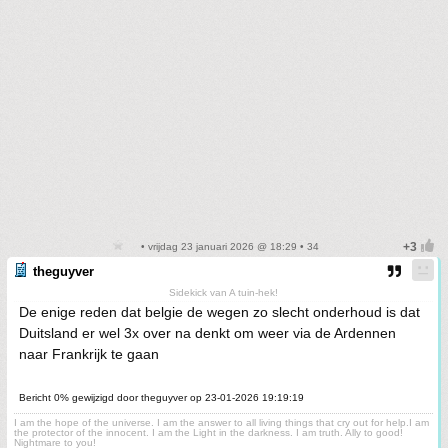
• vrijdag 23 januari 2026 @ 18:29 • 34
theguyver
Sidekick van A tuin-hek!
De enige reden dat belgie de wegen zo slecht onderhoud is dat
Duitsland er wel 3x over na denkt om weer via de Ardennen
naar Frankrijk te gaan
Bericht 0% gewijzigd door theguyver op 23-01-2026 19:19:19
I am the hope of the universe. I am the answer to all living things that cry out for help.I am
the protector of the innocent. I am the Light in the darkness. I am truth. Ally to good!
Nightmare to you!