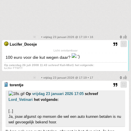
• vrijdag 23 januari 2026 @ 17:19 • 16
Lucifer_Doosje
Licht ontvlambaar
100 euro voor die kut wegen daar?
Op zaterdag 26 juli 2008 11:43 schreef Kali-Mist1 het volgende:
lucifer FTW!!!!
• vrijdag 23 januari 2026 @ 17:19 • 17
torentje
Op
vrijdag 23 januari 2026 17:05
schreef
Lord_Vetinari
het volgende:
[..]
Ja, jouw afgunst op mensen die wel een auto kunnen betalen is nu
wel gevoegelijk bekend hoor.