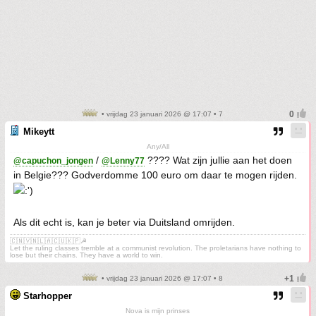
• vrijdag 23 januari 2026 @ 17:07 • 7
Mikeytt
Any/All
/
???? Wat zijn jullie aan het doen
@capuchon_jongen
@Lenny77
in Belgie??? Godverdomme 100 euro om daar te mogen rijden.
Als dit echt is, kan je beter via Duitsland omrijden.
🇨🇳🇻🇳🇱🇦🇨🇺🇰🇵☭
Let the ruling classes tremble at a communist revolution. The proletarians have nothing to
lose but their chains. They have a world to win.
• vrijdag 23 januari 2026 @ 17:07 • 8
Starhopper
Nova is mijn prinses