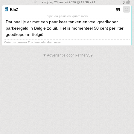
• vrijdag 23 januari 2026 @ 17:39 • 21
BlaZ
Torpitudo peius est quam mors.
Dat haal je er met een paar keer tanken en veel goedkoper
parkeergeld in België zo uit. Het is momenteel 50 cent per liter
goedkoper in België.
Ceterum censeo Turciam delendam esse.
▼ Advertentie door Refinery89