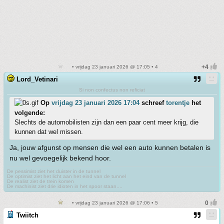
• vrijdag 23 januari 2026 @ 17:05 • 4
Lord_Vetinari
Si non confectus non reficiat
Op
vrijdag 23 januari 2026 17:04
schreef
torentje
het
volgende:
Slechts de automobilisten zijn dan een paar cent meer krijg, die
kunnen dat wel missen.
Ja, jouw afgunst op mensen die wel een auto kunnen betalen is
nu wel gevoegelijk bekend hoor.
De pessimist ziet het duister in de tunnel
De optimist ziet het licht aan het eind van de tunnel
De realist ziet de trein komen
De machinist ziet drie idioten in het spoor staan....
• vrijdag 23 januari 2026 @ 17:06 • 5
Twiitch