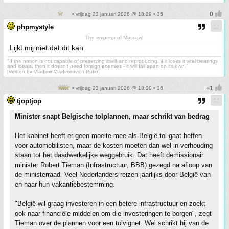
• vrijdag 23 januari 2026 @ 18:29 • 35
phpmystyle
The emperor of Moscow!
Lijkt mij niet dat dit kan.
"If the nation is not capable of preserving itself and reproducing, if it loses it vital bearings
and ideals, then it doesn't need foreign enemies - it will fall apart on its own."
[Written by Vladimir Vladimirovich Putin]
• vrijdag 23 januari 2026 @ 18:30 • 36
tjoptjop
Minister snapt Belgische tolplannen, maar schrikt van bedrag
Het kabinet heeft er geen moeite mee als België tol gaat heffen
voor automobilisten, maar de kosten moeten dan wel in verhouding
staan tot het daadwerkelijke weggebruik. Dat heeft demissionair
minister Robert Tieman (Infrastructuur, BBB) gezegd na afloop van
de ministerraad. Veel Nederlanders reizen jaarlijks door België van
en naar hun vakantiebestemming.
"België wil graag investeren in een betere infrastructuur en zoekt
ook naar financiële middelen om die investeringen te borgen", zegt
Tieman over de plannen voor een tolvignet. Wel schrikt hij van de