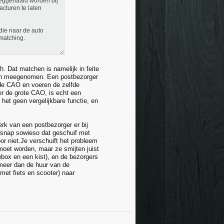
weggehaald worden bij
acturen te laten
die naar de auto
matching.
. Dat matchen is namelijk in feite
ten meegenomen. Een postbezorger
lfde CAO en voeren de zelfde
r de grote CAO, is echt een
et geen vergelijkbare functie, en
rk van een postbezorger er bij
Ik snap sowieso dat geschuif met
or niet.Je verschuift het probleem
moet worden, maar ze smijten juist
ebox en een kist), en de bezorgers
 meer dan de huur van de
et fiets en scooter) naar