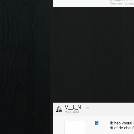
Newman: Someti
V__L_N
Voor altijd
Ik heb vooral
rit of de chau