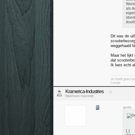
Worde
als d
eigen
stond
duurb
Dit was de ui
scooterbezorg
weggehaald bij
Maar het lijk
dat scooterbe
Ik lees echt 
Je hoeft geen wo
Loesje
Kramerica-Industries
Bijdehand mannetje
quote:
[..]