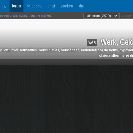
log
forum
fotoboek
chat
zoeken
dm
om een gratis account aan te maken
.
Werk, Geld
WGR
les kwijt over sollicitaties, werksituaties, belastingen, (handelen op) de beurs, hypot
of geschillen met je (