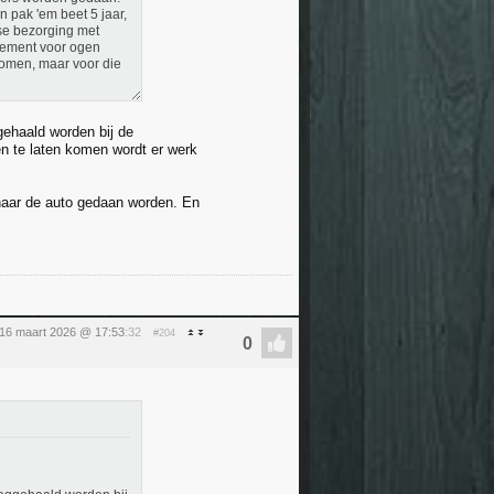
 pak 'em beet 5 jaar,
se bezorging met
gement voor ogen
 komen, maar voor die
gehaald worden bij de
en te laten komen wordt er werk
 naar de auto gedaan worden. En
16 maart 2026 @ 17:53
:32
#204