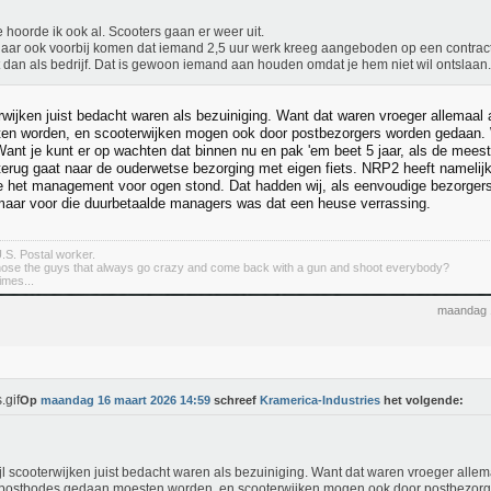
e hoorde ik ook al. Scooters gaan er weer uit.
aar ook voorbij komen dat iemand 2,5 uur werk kreeg aangeboden op een contract v
t dan als bedrijf. Dat is gewoon iemand aan houden omdat je hem niet wil ontslaan.
erwijken juist bedacht waren als bezuiniging. Want dat waren vroeger allemaal
n worden, en scooterwijken mogen ook door postbezorgers worden gedaan. W
Want je kunt er op wachten dat binnen nu en pak 'em beet 5 jaar, als de meest
erug gaat naar de ouderwetse bezorging met eigen fiets. NRP2 heeft namelij
e het management voor ogen stond. Dat hadden wij, als eenvoudige bezorgers, 
aar voor die duurbetaalde managers was dat een heuse verrassing.
.S. Postal worker.
those the guys that always go crazy and come back with a gun and shoot everybody?
mes...
maandag 
Op
maandag 16 maart 2026 14:59
schreef
Kramerica-Industries
het volgende:
jl scooterwijken juist bedacht waren als bezuiniging. Want dat waren vroeger allem
postbodes gedaan moesten worden, en scooterwijken mogen ook door postbezor