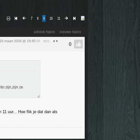
7
8
9
10
11
actieve topics
nieuwe topics
15 maart 2026 @ 19:45
:09
#201
to zijn,zijn ze
1 uur... Hoe flik je dat dan als