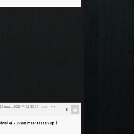
16 maart 2026 @ 22:33
:58
#205
 ofwel er kunnen meer tassen op 1