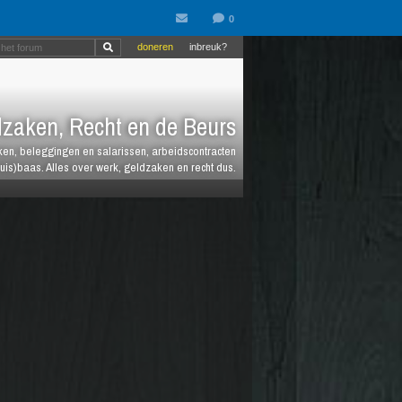
doneren
inbreuk?
zaken, Recht en de Beurs
heken, beleggingen en salarissen, arbeidscontracten
huis)baas. Alles over werk, geldzaken en recht dus.