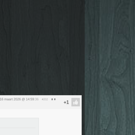
16 maart 2026 @ 14:59
:36
#202