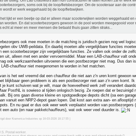
as de uitleg: Om Lab chauffeurs aan hun contracturen te laten komen zal er werk 
ooterbezorgers, soms ook bij de loop/fietsbezorger. Om de scooteraar aan de contr
 wordt er werk weggehaald bij de loop/fietswijken.
het lijkt er een beetje op dat er alleen maar scooterwijken worden weggehaald en 
n worden. En dat scooterbezorgers gewoon in de pool worden meegegooid voor 
es echt al meer en meer mensen die betaald thuis gaan zitten straks...
erbezorgers ook mee moeten in de matching is juridisch gezien nog wel logisch
gelen obv UWB-peildata. En daarbij moeten alle vergelijkbare functies moe
en een scooterbezorger zijn vergelijkbare functies. Ze vallen ook onder de ze
 uit, alleen met een ander vervoermiddel. Maar een LAB-chauffeur valt onde
ag ook werkzaamheden uitvoeren die een postbezorger niet mag. Dus dan is h
n LAB-chauffeur niet meegenomen te worden in het matchen.
van is het wel vreemd dat een chauffeur die niet aan z'n uren komt gewoon we
 het blijkbaar geen probleem is als een postbezorger niet aan z'n uren komt. 
t je kunt schuiven wat je wilt, maar de hoeveelheid werk zelf verandert daardo
Maar PostNL is sowieso al tijden onlogisch bezig. Ze roepen dat er bezuinigd 
balk. Bij ons gaan diverse kleine en spotgoedkope depots dicht (oa een garag
an vanuit een NRP2-depot gaan lopen. Dat kost aan extra aan- en aflooptijd
ots. En nu gaat er dus ook weer werk verplaatst worden van postbezorgers (m
 een auto (en naar pakketchauffeurs), wat ook weer veel duurder is.
zigd door Kramerica-Industries op 16-03-2026 18:17
:55
]
.S. Postal worker.
those the guys that always go crazy and come back with a gun and shoot everybody?