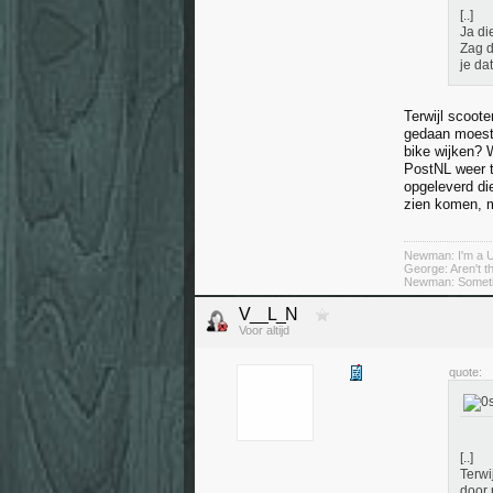
[..]
Ja di
Zag d
je da
Terwijl scoot
gedaan moeste
bike wijken? 
PostNL weer t
opgeleverd di
zien komen, m
Newman: I'm a U
George: Aren't 
Newman: Someti
V__L_N
Voor altijd
quote:
[..]
Terwi
door 