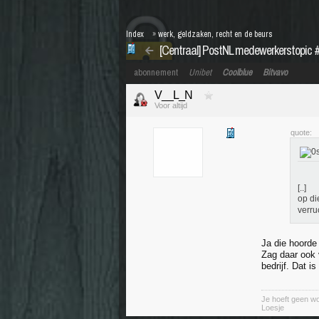
Index
»
werk, geldzaken, recht en de beurs
[Centraal] PostNL medewerkerstopic 
abonnement
Unibet
Coolblue
Bitvavo
V__L_N
Voor altijd
quote:
[..]
op di
verru
Ja die hoorde 
Zag daar ook 
bedrijf. Dat 
Je hoeft geen wo
Loesje