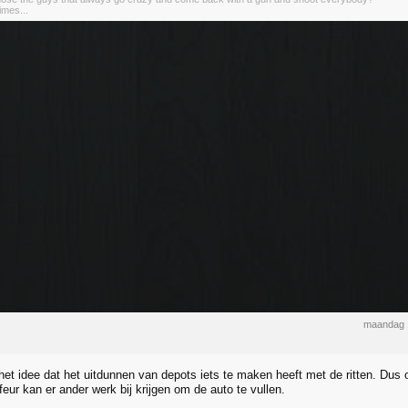
mes...
maandag 
 het idee dat het uitdunnen van depots iets te maken heeft met de ritten. Dus
ffeur kan er ander werk bij krijgen om de auto te vullen.