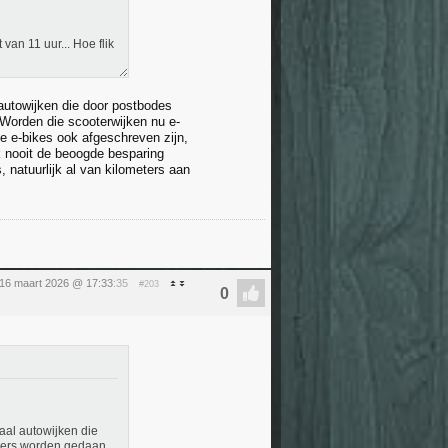
an 11 uur... Hoe flik
 autowijken die door postbodes
orden die scooterwijken nu e-
e e-bikes ook afgeschreven zijn,
k nooit de beoogde besparing
natuurlijk al van kilometers aan
16 maart 2026 @ 17:33
:35
#203
aal autowijken die
gers worden gedaan.