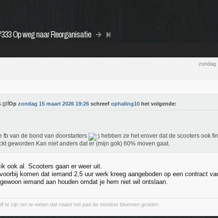
#333 Op weg naar Reorganisatie
zondag 
Op
zondag 15 maart 2026 19:26
schreef
ophaling10
het volgende:
e fb van de bond van doorstarters
hebben ze het erover dat de scooters ook fini
ckt geworden.Kan niet anders dat er (mijn gok) 60% moven gaat.
ik ook al. Scooters gaan er weer uit.
voorbij komen dat iemand 2,5 uur werk kreeg aangeboden op een contract van 1
is gewoon iemand aan houden omdat je hem niet wil ontslaan.
lf te zijn om te weten dat naast het pad de mooiste bloemen groeien