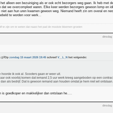
s het alleen een bezuiniging als er ook echt bezorgers weg gaan. Ik heb met
en dat we overcompleet waren. Elke keer werden bezorgers gewoon lomp en id
 niet aan hun uren kwamen gewoon weg. Niemand heeft zin om overal en nerg
gebeld te worden voor werk...
lf te zijn om te weten dat naast het pad de mooiste bloemen groeien
dinsdag
Op
zondag 15 maart 2026 19:45
schreef
V__L_N
het volgende:
e hoorde ik ook al. Scooters gaan er weer uit.
aar ook voorbij komen dat iemand 2,5 uur werk kreeg aangeboden op een contract v
t dan als bedrijf. Dat is gewoon iemand aan houden omdat je hem niet wil ontslaan.
 is goedkoper en makkelijker dan ontslaan he.....
dinsdag