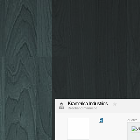
Kramerica-Industries
Bijdehand mannetje
quote: