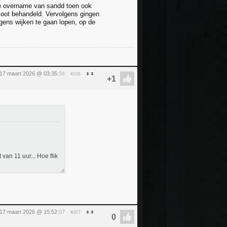
 de overname van sandd toen ook
ioot behandeld. Vervolgens gingen
ens wijken te gaan lopen, op de
 17 maart 2026 @ 03:35
:34
#206
an 11 uur... Hoe flik
 17 maart 2026 @ 15:52
:07
#207