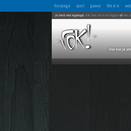
frontpage
sport
games
film & tv
web
Je bent niet ingelogd.
Klik hier om in te loggen
of
hier 
Hier kun je al