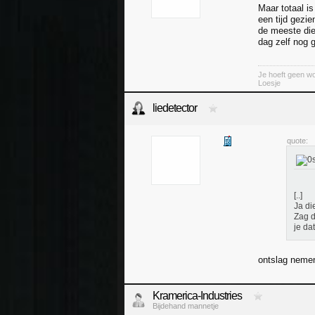
Maar totaal i
een tijd gezi
de meeste die
dag zelf nog 
Je hoeft geen wo
Loesje
liedetector
quote:
[..]
Ja di
Zag d
je da
ontslag nemen
Kramerica-Industries
Bijdehand mannetje