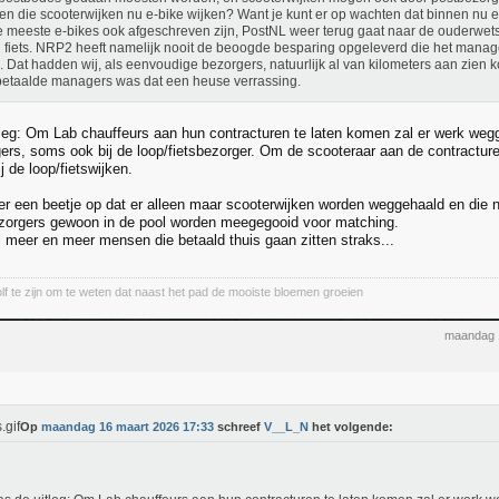
n die scooterwijken nu e-bike wijken? Want je kunt er op wachten dat binnen nu en
e meeste e-bikes ook afgeschreven zijn, PostNL weer terug gaat naar de ouderwet
 fiets. NRP2 heeft namelijk nooit de beoogde besparing opgeleverd die het mana
. Dat hadden wij, als eenvoudige bezorgers, natuurlijk al van kilometers aan zien
etaalde managers was dat een heuse verrassing.
tleg: Om Lab chauffeurs aan hun contracturen te laten komen zal er werk weg
ers, soms ook bij de loop/fietsbezorger. Om de scooteraar aan de contractur
 de loop/fietswijken.
t er een beetje op dat er alleen maar scooterwijken worden weggehaald en die
zorgers gewoon in de pool worden meegegooid voor matching.
al meer en meer mensen die betaald thuis gaan zitten straks...
lf te zijn om te weten dat naast het pad de mooiste bloemen groeien
maandag 
Op
maandag 16 maart 2026 17:33
schreef
V__L_N
het volgende: