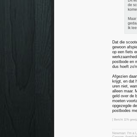
Dit w
de sc
komen
Maar 
gedaa
Ik le
Dat die scoot
gewoon afspie
op een fiets 
werkzaamheden
postbode en m
dus hoeft zo'
Afgezien daar
krijgt, en dat
uren niet, wan
alleen maar. 
geld over de 
moeten voorta
opgezegde dep
postbodes met
[ Bericht 11% gewij
Newman: I'm a U
George: Aren't 