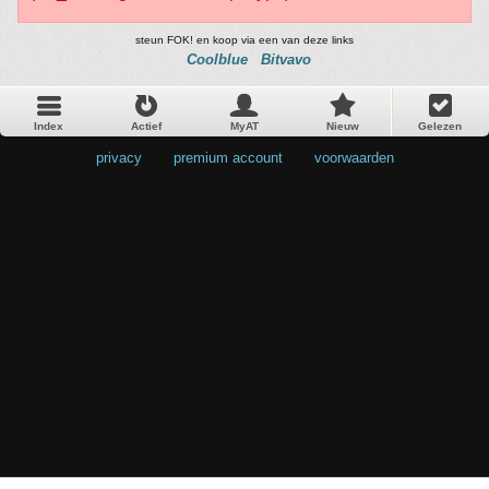
steun FOK! en koop via een van deze links
Coolblue
Bitvavo
Index
Actief
MyAT
Nieuw
Gelezen
privacy
•
premium account
•
voorwaarden