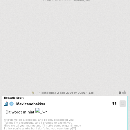
• donderdag 2 april 2026 @ 20:01 • 135
Redactie Sport
Mexicanobakker
Dit wordt m niet
\[i\]Put me on a pedestal and I'll only disappoint you
Tell me I'm exceptional and I promise to exploit you
Give me all your money and I'll make some origami honey
I think you're a joke but I don't find you very funny\[/i\]