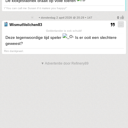
De klokjesfabriek draait op volle toeren
\"You can call me Susan if it makes you happy\"
• donderdag 2 april 2026 @ 20:29 • 147
WismutVeilchen83
Gelderlander is ook schuld!
Deze tegenwoordige tijd speler
Is er ooit een slechtere
geweest?
Rini dankjewel.
▼ Advertentie door Refinery89