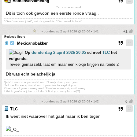
Bomenverzameling
Can come an end
Dit is toch ook gewoon een eerste ronde vraag..
"Geef me een joint", zei de goudvis, "Dan word ik haai"
• donderdag 2 april 2026 @ 20:06 • 141
Redactie Sport
Mexicanobakker
Op
donderdag 2 april 2026 20:05
schreef
TLC
het
volgende:
Teveel gemazzeld, laat em maar een klokje krijgen na ronde 2
Dit was echt belachelijk ja.
\[i\]Put me on a pedestal and I'll only disappoint you
Tell me I'm exceptional and I promise to exploit you
Give me all your money and I'll make some origami honey
I think you're a joke but I don't find you very funny\[/i\]
• donderdag 2 april 2026 @ 20:09 • 142
TLC
Ik weet niet waarover het gaat maar ik ben tegen