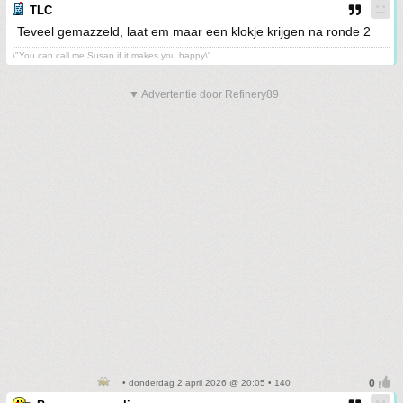
TLC
Teveel gemazzeld, laat em maar een klokje krijgen na ronde 2
\"You can call me Susan if it makes you happy\"
▼ Advertentie door Refinery89
• donderdag 2 april 2026 @ 20:05 • 140