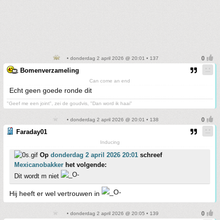
• donderdag 2 april 2026 @ 20:01 • 137
Bomenverzameling
Can come an end
Echt geen goede ronde dit
"Geef me een joint", zei de goudvis, "Dan word ik haai"
• donderdag 2 april 2026 @ 20:01 • 138
Faraday01
Inducing
Op
donderdag 2 april 2026 20:01
schreef
Mexicanobakker
het volgende:
Dit wordt m niet
Hij heeft er wel vertrouwen in
• donderdag 2 april 2026 @ 20:05 • 139