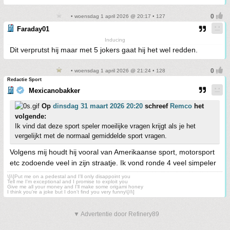
• woensdag 1 april 2026 @ 20:17 • 127
Faraday01
Inducing
Dit verprutst hij maar met 5 jokers gaat hij het wel redden.
• woensdag 1 april 2026 @ 21:24 • 128
Redactie Sport
Mexicanobakker
Op
dinsdag 31 maart 2026 20:20
schreef
Remco
het
volgende:
Ik vind dat deze sport speler moeilijke vragen krijgt als je het
vergelijkt met de normaal gemiddelde sport vragen.
Volgens mij houdt hij vooral van Amerikaanse sport, motorsport
etc zodoende veel in zijn straatje. Ik vond ronde 4 veel simpeler
\[i\]Put me on a pedestal and I'll only disappoint you
Tell me I'm exceptional and I promise to exploit you
Give me all your money and I'll make some origami honey
I think you're a joke but I don't find you very funny\[/i\]
▼ Advertentie door Refinery89