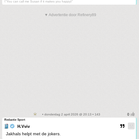
\"You can call me Susan if it makes you happy\"
▼ Advertentie door Refinery89
• donderdag 2 april 2026 @ 20:13 • 143
Redactie Sport
H.Vviv
Jakhals helpt met de jokers.