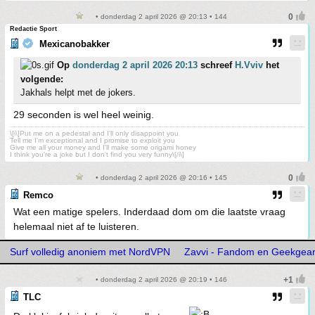
• donderdag 2 april 2026 @ 20:13 • 144
Redactie Sport
Mexicanobakker
Op
donderdag 2 april 2026 20:13
schreef
H.Vviv
het
volgende:
Jakhals helpt met de jokers.
29 seconden is wel heel weinig.
\[i\]Put me on a pedestal and I'll only disappoint you
Tell me I'm exceptional and I promise to exploit you
Give me all your money and I'll make some origami honey
I think you're a joke but I don't find you very funny\[/i\]
• donderdag 2 april 2026 @ 20:16 • 145
Remco
Wat een matige spelers. Inderdaad dom om die laatste vraag
helemaal niet af te luisteren.
Surf volledig anoniem met NordVPN
Zavvi - Fandom en Geekgea
• donderdag 2 april 2026 @ 20:19 • 146
TLC