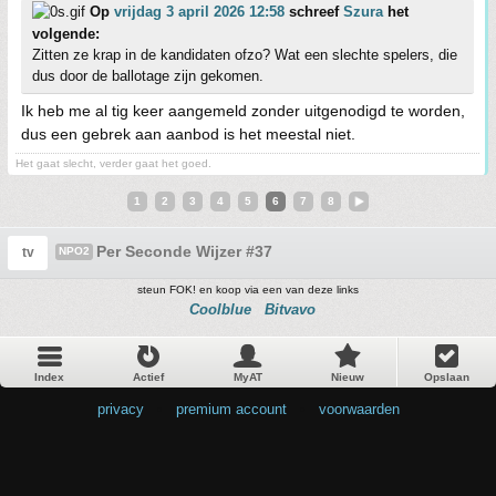
Op
vrijdag 3 april 2026 12:58
schreef
Szura
het
volgende:
Zitten ze krap in de kandidaten ofzo? Wat een slechte spelers, die
dus door de ballotage zijn gekomen.
Ik heb me al tig keer aangemeld zonder uitgenodigd te worden,
dus een gebrek aan aanbod is het meestal niet.
Het gaat slecht, verder gaat het goed.
1
2
3
4
5
6
7
8
Per Seconde Wijzer #37
tv
NPO2
steun FOK! en koop via een van deze links
Coolblue
Bitvavo
Index
Actief
MyAT
Nieuw
Opslaan
privacy
•
premium account
•
voorwaarden