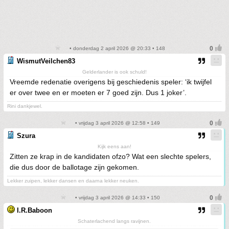
• donderdag 2 april 2026 @ 20:33 • 148
WismutVeilchen83
Gelderlander is ook schuld!
Vreemde redenatie overigens bij geschiedenis speler: ‘ik twijfel
er over twee en er moeten er 7 goed zijn. Dus 1 joker’.
Rini dankjewel.
• vrijdag 3 april 2026 @ 12:58 • 149
Szura
Kijk eens aan!
Zitten ze krap in de kandidaten ofzo? Wat een slechte spelers,
die dus door de ballotage zijn gekomen.
Lekker zuipen, lekker dansen en daarna lekker neuken.
• vrijdag 3 april 2026 @ 14:33 • 150
I.R.Baboon
Schaterlachend langs ravijnen.