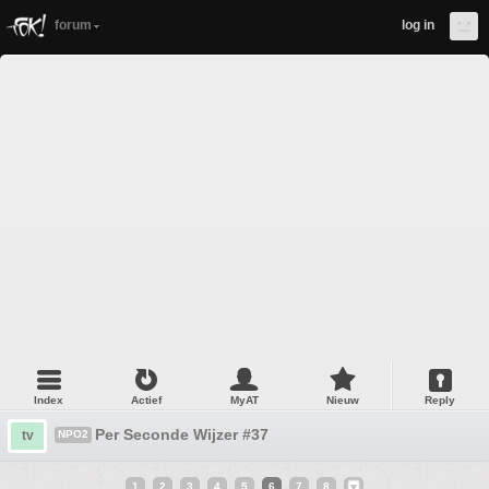
forum
log in
Index
Actief
MyAT
Nieuw
Reply
Per Seconde Wijzer #37
tv
NPO2
1
2
3
4
5
6
7
8