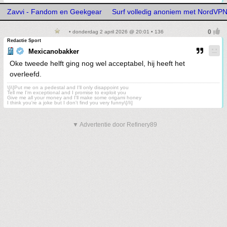
Zavvi - Fandom en Geekgear
Surf volledig anoniem met NordVP
• donderdag 2 april 2026 @ 20:01 • 136
Redactie Sport
Mexicanobakker
Oke tweede helft ging nog wel acceptabel, hij heeft het
overleefd.
\[i\]Put me on a pedestal and I'll only disappoint you
Tell me I'm exceptional and I promise to exploit you
Give me all your money and I'll make some origami honey
I think you're a joke but I don't find you very funny\[/i\]
▼ Advertentie door Refinery89