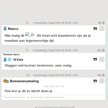
• donderdag 2 april 2026 @ 19:59 • 132
Remco
Wat matig dit
. Dit moet echt basiskennis zijn als je
meedoet aan tegenwoordige tijd.
• donderdag 2 april 2026 @ 19:59 • 133
Redactie Sport
H.Vviv
Vlaggen niet kunnen herkennen, zeer matig.
• donderdag 2 april 2026 @ 20:00 • 134
Bomenverzameling
Can come an end
Hoe kun je dit zo slecht doen ja
"Geef me een joint", zei de goudvis, "Dan word ik haai"
▼ Advertentie door Refinery89