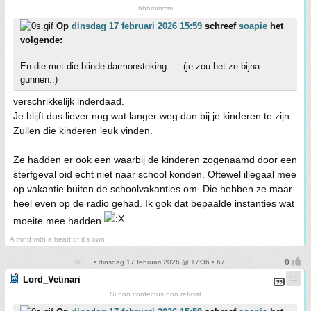
hhhmmmm
Op
dinsdag 17 februari 2026 15:59
schreef
soapie
het
volgende:
En die met die blinde darmonsteking..... (je zou het ze bijna
gunnen..)
verschrikkelijk inderdaad.
Je blijft dus liever nog wat langer weg dan bij je kinderen te zijn.
Zullen die kinderen leuk vinden.
Ze hadden er ook een waarbij de kinderen zogenaamd door een
sterfgeval oid echt niet naar school konden. Oftewel illegaal mee
op vakantie buiten de schoolvakanties om. Die hebben ze maar
heel even op de radio gehad. Ik gok dat bepaalde instanties wat
moeite mee hadden
A mind with a heart of it's own
• dinsdag 17 februari 2026 @ 17:36 • 67
Lord_Vetinari
Si non confectus non reficiat