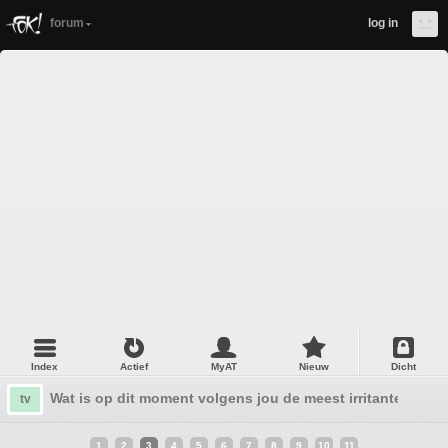
forum
log in
Index
Actief
MyAT
Nieuw
Dicht
Wat is op dit moment volgens jou de meest irritante recla
tv
1
2
3
4
5
6
7
8
9
10
11