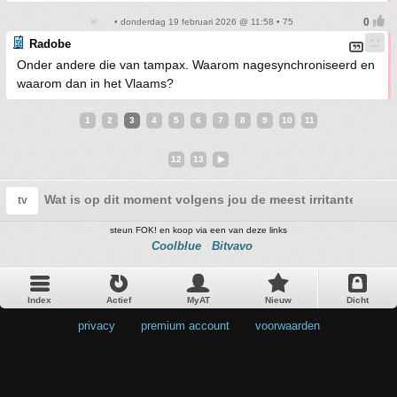
• donderdag 19 februari 2026 @ 11:58 • 75
Radobe
Onder andere die van tampax. Waarom nagesynchroniseerd en
waarom dan in het Vlaams?
1
2
3
4
5
6
7
8
9
10
11
12
13
Wat is op dit moment volgens jou de meest irritante recla
tv
steun FOK! en koop via een van deze links
Coolblue
Bitvavo
Index
Actief
MyAT
Nieuw
Dicht
privacy
•
premium account
•
voorwaarden