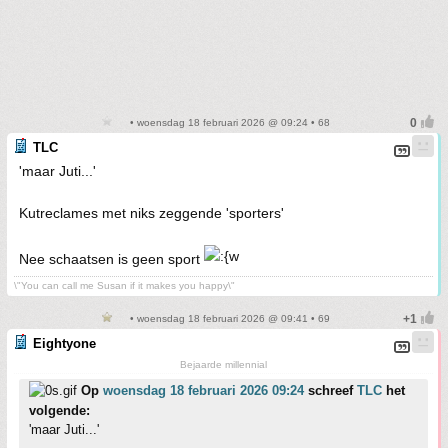
• woensdag 18 februari 2026 @ 09:24 • 68
TLC
'maar Juti...'
Kutreclames met niks zeggende 'sporters'
Nee schaatsen is geen sport
\"You can call me Susan if it makes you happy\"
• woensdag 18 februari 2026 @ 09:41 • 69
Eightyone
Bejaarde millennial
Op
woensdag 18 februari 2026 09:24
schreef
TLC
het
volgende:
'maar Juti...'