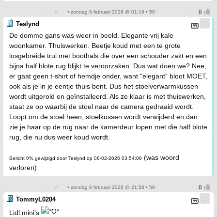
• zondag 8 februari 2026 @ 01:16 • 58
Teslynd
De domme gans was weer in beeld. Elegante vrij kale
woonkamer. Thuiswerken. Beetje koud met een te grote
losgebreide trui met boothals die over een schouder zakt en een
bijna half blote rug blijkt te veroorzaken. Dus wat doen we? Nee,
er gaat geen t-shirt of hemdje onder, want "elegant" bloot MOET,
ook als je in je eentje thuis bent. Dus het stoelverwarmkussen
wordt uitgerold en geïnstalleerd. Als ze klaar is met thuiswerken,
staat ze op waarbij de stoel naar de camera gedraaid wordt.
Loopt om de stoel heen, stoelkussen wordt verwijderd en dan
zie je haar op de rug naar de kamerdeur lopen met die half blote
rug, die nu dus weer koud wordt.
(was woord
Bericht 0% gewijzigd door Teslynd op 08-02-2026 03:54:09
verloren)
• zondag 8 februari 2026 @ 21:56 • 59
TommyL0204
Lidl mini's