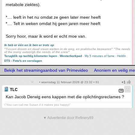
metabole ziektes).
*.... leeft in het nu omdat ze geen later meer heeft
*.... Telt in weken omdat hij geen jaren meer heeft
Sorry hoor, maar ik word er echt moe van.
Ik heb er één en ik ben er trots op
"Tussen droom en daad staan wetten in de weg, en praktische bezwaren" "The needs
of the many outweigh the needs of the crew"
Terugblik op tachtig kilometer lopen
-
Westerborkpad
-
My 5 minutes of fame
-
Heldin
DTS - Foto's en verslagen
Bekijk het streamingaanbod van Primevideo
Anoniem en veilig m
• woensdag 11 februari 2026 @ 23:32 • 61
TLC
Kan Jacob Derwig eens kappen met die oplichtingsreclames ?
\"You can call me Susan if it makes you happy\"
▼ Advertentie door Refinery89