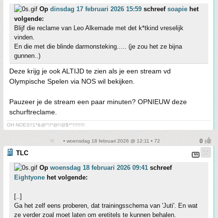
Op
dinsdag 17 februari 2026 15:59
schreef
soapie
het
volgende:
Blijf die reclame van Leo Alkemade met det k*tkind vreselijk
vinden.
En die met die blinde darmonsteking..... (je zou het ze bijna
gunnen..)
Deze krijg je ook ALTIJD te zien als je een stream vd
Olympische Spelen via NOS wil bekijken.
Pauzeer je de stream een paar minuten? OPNIEUW deze
schurftreclame.
OH NOES!!1*&@^!!*@!!@$*^!!!!!!!!
• woensdag 18 februari 2026 @ 12:11 • 72
TLC
Op
woensdag 18 februari 2026 09:41
schreef
Eightyone
het volgende:
[..]
Ga het zelf eens proberen, dat trainingsschema van 'Juti'. En wat
ze verder zoal moet laten om eretitels te kunnen behalen.