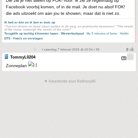
Die zie je niet alleen op FOK! hoor. Ik zie ze regelmatig op
Facebook voorbij komen, of in de mail. Je doet nu alsof FOK!
die ads uitzoekt om aan jou te showen, maar dat is niet zo.
Ik heb er één en ik ben er trots op
"Tussen droom en daad staan wetten in de weg, en praktische bezwaren" "The needs
of the many outweigh the needs of the crew"
Terugblik op tachtig kilometer lopen
-
Westerborkpad
-
My 5 minutes of fame
-
Heldin
DTS - Foto's en verslagen
• zaterdag 7 februari 2026 @ 20:54 • 56
TommyL0204
Zonneplan
▼ Advertentie door Refinery89