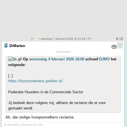
• zaterdag 7 februari 2026 @ 21:18 • 57
DrMarten
hhhmmmm
Op
woensdag 4 februari 2026 18:08
schreef
DJMO
het
volgende:
[..]
https://huurzonderwoz.petities.nl/
Federatie Huurders in de Commerciele Sector
Jij bedoelt deze volgens mij, althans de reclame die er voor
gemaakt wordt.
Ah, die zielige huisjesmelkers reclame.
A mind with a heart of it's own