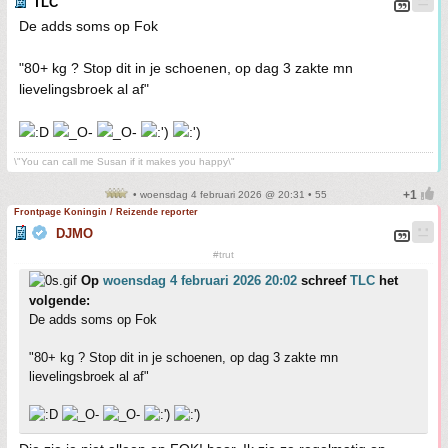
TLC
De adds soms op Fok
"80+ kg ? Stop dit in je schoenen, op dag 3 zakte mn
lievelingsbroek al af"
\"You can call me Susan if it makes you happy\"
• woensdag 4 februari 2026 @ 20:31 • 55
Frontpage Koningin / Reizende reporter
DJMO
#trut
Op
woensdag 4 februari 2026 20:02
schreef
TLC
het
volgende:
De adds soms op Fok
"80+ kg ? Stop dit in je schoenen, op dag 3 zakte mn
lievelingsbroek al af"