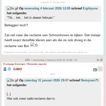
conjurer of cheap tricks
Op
woensdag 4 februari 2026 12:09
schreef
Eightyone
het volgende:
"Tik... tok... het is alweer februari."
Beleggen toch?
Zat net naar die reclame van Schoonhoven te kijken. Dat meisje
heeft exact dezelfde kleren aan als die ze ook droeg in de
reclame van Bol.
“A wizard is never late, nor is he early .He arrives precisely when he means to.”
• woensdag 4 februari 2026 @ 18:08 • 52
Frontpage Koningin / Reizende reporter
DJMO
#trut
Op
zaterdag 31 januari 2026 19:47
schreef
Nielojram75
het volgende:
[..]
Hier ook meer radio-reclame dan tv.