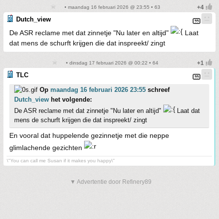
• maandag 16 februari 2026 @ 23:55 • 63
Dutch_view
De ASR reclame met dat zinnetje "Nu later en altijd"
Laat
dat mens de schurft krijgen die dat inspreekt/ zingt
• dinsdag 17 februari 2026 @ 00:22 • 64
TLC
Op
maandag 16 februari 2026 23:55
schreef
Dutch_view
het volgende:
De ASR reclame met dat zinnetje "Nu later en altijd"
Laat dat
mens de schurft krijgen die dat inspreekt/ zingt
En vooral dat huppelende gezinnetje met die neppe
glimlachende gezichten
\"You can call me Susan if it makes you happy\"
▼ Advertentie door Refinery89