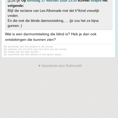
Op
dinsdag 17 februari 2026 15:59
schreef
soapie
het
volgende:
Blijf die reclame van Leo Alkemade met det k*tkind vreselijk
vinden.
En die met die blinde darmonsteking..... (je zou het ze bijna
gunnen..)
Wat is een darmontsteking die blind is? Heb je dan ook
ontstekingen die kunnen zien?
De pessimist ziet het duister in de tunnel
De optimist ziet het licht aan het eind van de tunnel
De realist ziet de trein komen
De machinist ziet drie idioten in het spoor staan....
▼ Advertentie door Refinery89