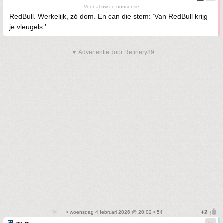
Voor al uw no nonsense
RedBull. Werkelijk, zó dom. En dan die stem: ‘Van RedBull krijg
je vleugels.’
▼ Advertentie door Refinery89
• woensdag 4 februari 2026 @ 20:02 • 54