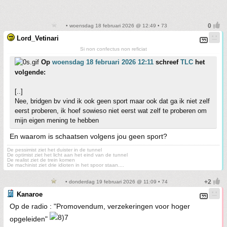
• woensdag 18 februari 2026 @ 12:49 • 73
Lord_Vetinari
Si non confectus non reficiat
Op
woensdag 18 februari 2026 12:11
schreef
TLC
het
volgende:
[..]
Nee, bridgen bv vind ik ook geen sport maar ook dat ga ik niet zelf
eerst proberen, ik hoef sowieso niet eerst wat zelf te proberen om
mijn eigen mening te hebben
En waarom is schaatsen volgens jou geen sport?
De pessimist ziet het duister in de tunnel
De optimist ziet het licht aan het eind van de tunnel
De realist ziet de trein komen
De machinist ziet drie idioten in het spoor staan....
• donderdag 19 februari 2026 @ 11:09 • 74
Kanaroe
Op de radio : "Promovendum, verzekeringen voor hoger
opgeleiden"