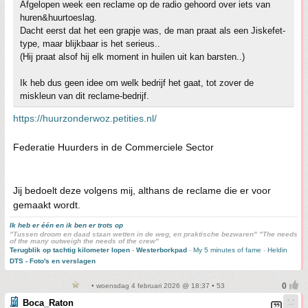
Afgelopen week een reclame op de radio gehoord over iets van
huren&huurtoeslag.
Dacht eerst dat het een grapje was, de man praat als een Jiskefet-
type, maar blijkbaar is het serieus..
(Hij praat alsof hij elk moment in huilen uit kan barsten..)
Ik heb dus geen idee om welk bedrijf het gaat, tot zover de
miskleun van dit reclame-bedrijf.
https://huurzonderwoz.petities.nl/
Federatie Huurders in de Commerciele Sector
Jij bedoelt deze volgens mij, althans de reclame die er voor
gemaakt wordt.
Ik heb er één en ik ben er trots op
"Tussen droom en daad staan wetten in de weg, en praktische bezwaren" "The needs
of the many outweigh the needs of the crew"
Terugblik op tachtig kilometer lopen
-
Westerborkpad
-
My 5 minutes of fame
-
Heldin
DTS - Foto's en verslagen
• woensdag 4 februari 2026 @ 18:37 • 53
Boca_Raton