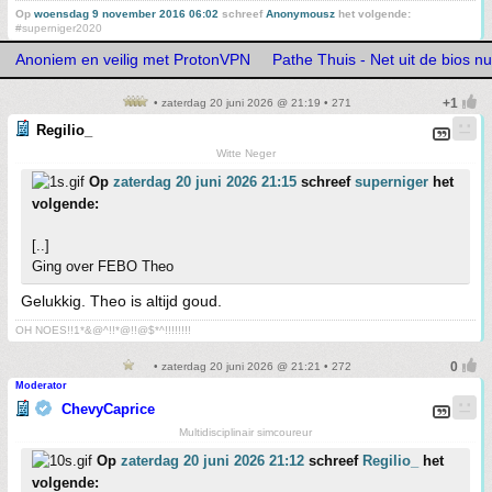
Op
woensdag 9 november 2016 06:02
schreef
Anonymousz
het volgende:
#superniger2020
Anoniem en veilig met ProtonVPN
Pathe Thuis - Net uit de bios nu 
• zaterdag 20 juni 2026 @ 21:19 • 271
Regilio_
Witte Neger
Op
zaterdag 20 juni 2026 21:15
schreef
superniger
het
volgende:
[..]
Ging over FEBO Theo
Gelukkig. Theo is altijd goud.
OH NOES!!1*&@^!!*@!!@$*^!!!!!!!!
• zaterdag 20 juni 2026 @ 21:21 • 272
Moderator
ChevyCaprice
Multidisciplinair simcoureur
Op
zaterdag 20 juni 2026 21:12
schreef
Regilio_
het
volgende: