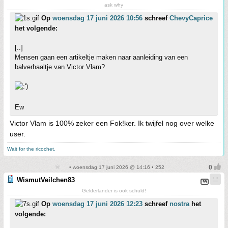
ask why
Op
woensdag 17 juni 2026 10:56
schreef
ChevyCaprice
het volgende:
[..]
Mensen gaan een artikeltje maken naar aanleiding van een
balverhaaltje van Victor Vlam?
Ew
Victor Vlam is 100% zeker een Fok!ker. Ik twijfel nog over welke
user.
Wait for the ricochet.
• woensdag 17 juni 2026 @ 14:16 • 252
WismutVeilchen83
Gelderlander is ook schuld!
Op
woensdag 17 juni 2026 12:23
schreef
nostra
het
volgende: