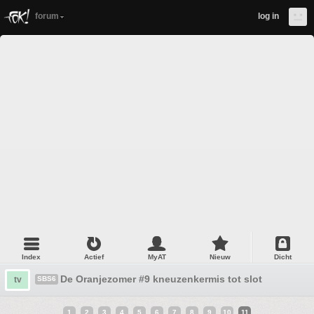
forum
log in
Index
Actief
MyAT
Nieuw
Dicht
De Oranjezomer #9 kneuzenkermis tot slot
tv
SBS6
1
2
3
4
5
6
7
8
9
10
11