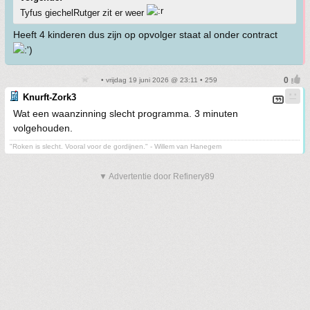
Tyfus giechelRutger zit er weer
Heeft 4 kinderen dus zijn op opvolger staat al onder contract
• vrijdag 19 juni 2026 @ 23:11 • 259
Knurft-Zork3
Wat een waanzinning slecht programma. 3 minuten
volgehouden.
"Roken is slecht. Vooral voor de gordijnen." - Willem van Hanegem
▼ Advertentie door Refinery89