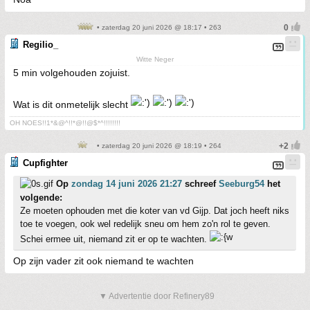
• zaterdag 20 juni 2026 @ 18:17 • 263
Regilio_
Witte Neger
5 min volgehouden zojuist.
Wat is dit onmetelijk slecht
OH NOES!!1*&@^!!*@!!@$*^!!!!!!!!
• zaterdag 20 juni 2026 @ 18:19 • 264
Cupfighter
Op
zondag 14 juni 2026 21:27
schreef
Seeburg54
het
volgende:
Ze moeten ophouden met die koter van vd Gijp. Dat joch heeft niks
toe te voegen, ook wel redelijk sneu om hem zo'n rol te geven.
Schei ermee uit, niemand zit er op te wachten.
Op zijn vader zit ook niemand te wachten
▼ Advertentie door Refinery89