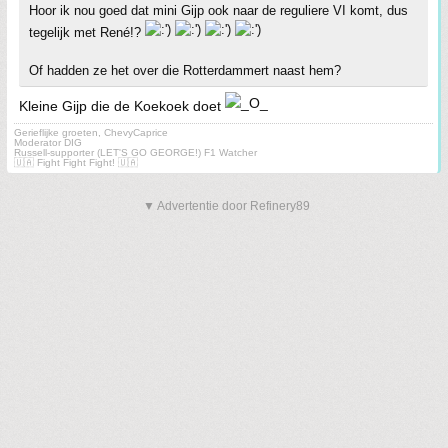
Hoor ik nou goed dat mini Gijp ook naar de reguliere VI komt, dus
tegelijk met René!?
Of hadden ze het over die Rotterdammert naast hem?
Kleine Gijp die de Koekoek doet
Gerieflijke groeten, ChevyCaprice
Moderator DIG
Russell-supporter (LET'S GO GEORGE!) F1 Watcher
🇺🇦 Fight Fight Fight! 🇺🇦
▼ Advertentie door Refinery89