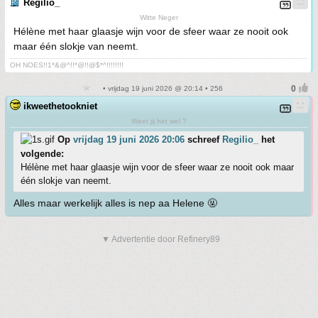
Regilio_
Witte Neger
Hélène met haar glaasje wijn voor de sfeer waar ze nooit ook
maar één slokje van neemt.
OH NOES!!1*&@^!!*@!!@$*^!!!!!!!!
• vrijdag 19 juni 2026 @ 20:14 • 256
ikweethetookniet
Weet jij het wel ?
Op
vrijdag 19 juni 2026 20:06
schreef
Regilio_
het
volgende:
Hélène met haar glaasje wijn voor de sfeer waar ze nooit ook maar
één slokje van neemt.
Alles maar werkelijk alles is nep aa Helene 🤬
▼ Advertentie door Refinery89