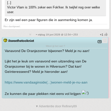
[..]
Victor Vlam is 100% zeker een Fok!ker. Ik twijfel nog over welke
user.
Er zijn wel een paar figuren die in aanmerking komen ja.
Rini dankjewel.
• vrijdag 19 juni 2026 @ 12:54 • 253
ikweethetookniet
Weet jij het wel ?
Vanavond De Oranjezomer bijwonen? Meld je nu aan!
Lijkt het je leuk om vanavond een uitzending van De
Oranjezomer bij te wonen in Hilversum? Dat kan!
Geïnteresseerd? Meld je hieronder aan!
https://www.vandaaginside(...)wonen-meld-je-nu-aan
Ze kunnen die paar plekken niet eens vol krijgen
▼ Advertentie door Refinery89