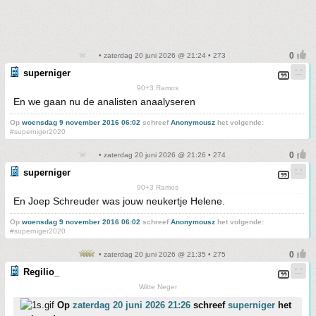
• zaterdag 20 juni 2026 @ 21:24 • 273
superniger
90+3 Ramos
En we gaan nu de analisten anaalyseren
Op
woensdag 9 november 2016 06:02
schreef
Anonymousz
het volgende:
#superniger2020
• zaterdag 20 juni 2026 @ 21:26 • 274
superniger
90+3 Ramos
En Joep Schreuder was jouw neukertje Helene.
Op
woensdag 9 november 2016 06:02
schreef
Anonymousz
het volgende:
#superniger2020
• zaterdag 20 juni 2026 @ 21:35 • 275
Regilio_
Witte Neger
Op
zaterdag 20 juni 2026 21:26
schreef
superniger
het