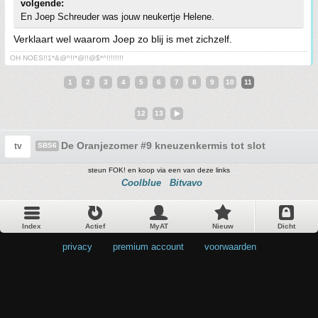
volgende:
En Joep Schreuder was jouw neukertje Helene.
Verklaart wel waarom Joep zo blij is met zichzelf.
OH NOES!!1*&@^!!*@!!@$*^!!!!!!!!
1
2
3
4
5
6
7
8
9
10
11
12
13
De Oranjezomer #9 kneuzenkermis tot slot
tv
SBS6
steun FOK! en koop via een van deze links
Coolblue
Bitvavo
Index
Actief
MyAT
Nieuw
Dicht
privacy
•
premium account
•
voorwaarden