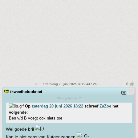
• zaterdag 20 juni 2026 @ 19:43 • 268
ikweethetookniet
Weet jij het wel ?
Op
zaterdag 20 juni 2026 18:22
schreef
ZaZoe
het
volgende:
Ben v/d B voegt ook niets toe
Wel goede bril
Kan je niet eens van Kutger zeggen