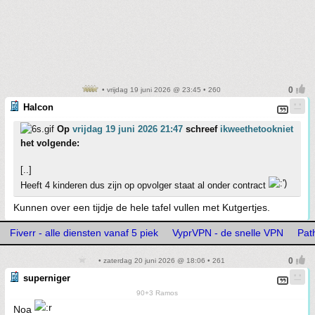
• vrijdag 19 juni 2026 @ 23:45 • 260
Halcon
Op
vrijdag 19 juni 2026 21:47
schreef
ikweethetookniet
het volgende:
[..]
Heeft 4 kinderen dus zijn op opvolger staat al onder contract
Kunnen over een tijdje de hele tafel vullen met Kutgertjes.
Fiverr - alle diensten vanaf 5 piek
VyprVPN - de snelle VPN
Path
• zaterdag 20 juni 2026 @ 18:06 • 261
superniger
90+3 Ramos
Noa