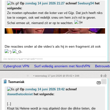
Op
zondag 14 juni 2026 21:27
schreef
Seeburg54
het
volgende:
Ze moeten ophouden met die koter van vd Gijp. Dat joch heeft niks
toe te voegen, ook wel redelijk sneu om hem zo'n rol te geven.
Schei ermee uit, niemand zit er op te wachten.
Die reacties onder al die video's als hij in een fragment zit ook
OH NOES!!1*&@^!!*@!!@$*^!!!!!!!!
Cyberghost VPN
Surf volledig anoniem met NordVPN
Betrouwb
• woensdag 17 juni 2026 @ 05:02 • 246
Tasmaniak
Op
zondag 14 juni 2026 19:42
schreef
ikweethetookniet
het volgende:
[..]
Klopt bij Helene wordt je nog afgeleid door die dikke tieten, die