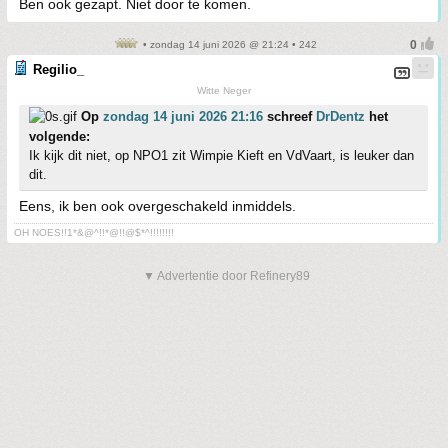
Ben ook gezapt. Niet door te komen.
• zondag 14 juni 2026 @ 21:24 • 242
Regilio_
Witte Neger
Op
zondag 14 juni 2026 21:16
schreef
DrDentz
het
volgende:
Ik kijk dit niet, op NPO1 zit Wimpie Kieft en VdVaart, is leuker dan
dit.
Eens, ik ben ook overgeschakeld inmiddels.
OH NOES!!1*&@^!!*@!!@$*^!!!!!!!!
▼ Advertentie door Refinery89