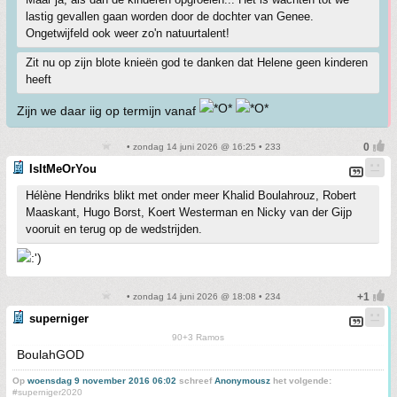
lastig gevallen gaan worden door de dochter van Genee.
Ongetwijfeld ook weer zo'n natuurtalent!
Zit nu op zijn blote knieën god te danken dat Helene geen kinderen
heeft
Zijn we daar iig op termijn vanaf
• zondag 14 juni 2026 @ 16:25 • 233
IsItMeOrYou
Hélène Hendriks blikt met onder meer Khalid Boulahrouz, Robert
Maaskant, Hugo Borst, Koert Westerman en Nicky van der Gijp
vooruit en terug op de wedstrijden.
• zondag 14 juni 2026 @ 18:08 • 234
superniger
90+3 Ramos
BoulahGOD
Op
woensdag 9 november 2016 06:02
schreef
Anonymousz
het volgende:
#superniger2020