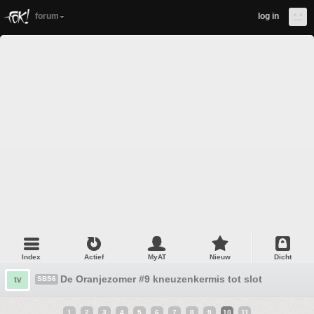
forum
log in
Index
Actief
MyAT
Nieuw
Dicht
De Oranjezomer #9 kneuzenkermis tot slot
tv
SBS6
1
2
3
4
5
6
7
8
9
10
11