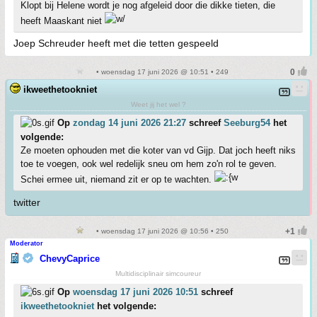
Klopt bij Helene wordt je nog afgeleid door die dikke tieten, die
heeft Maaskant niet
Joep Schreuder heeft met die tetten gespeeld
• woensdag 17 juni 2026 @ 10:51 • 249
ikweethetookniet
Weet jij het wel ?
Op
zondag 14 juni 2026 21:27
schreef
Seeburg54
het
volgende:
Ze moeten ophouden met die koter van vd Gijp. Dat joch heeft niks
toe te voegen, ook wel redelijk sneu om hem zo'n rol te geven.
Schei ermee uit, niemand zit er op te wachten.
twitter
• woensdag 17 juni 2026 @ 10:56 • 250
Moderator
ChevyCaprice
Multidisciplinair simcoureur
Op
woensdag 17 juni 2026 10:51
schreef
ikweethetookniet
het volgende: