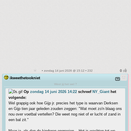
• zondag 14 juni 2026 @ 15:12 • 232
ikweethetookniet
Weet jij het wel ?
Op
zondag 14 juni 2026 14:22
schreef
NY_Giant
het
volgende:
Wel grappig ook hoe Gijp jr. precies het type is waarvan Derksen
en Gijp tien jaar geleden zouden zeggen: "Wat moet zo'n blaag ons
nou over voetbal vertellen? Die weet nog niet of er lucht of zand in
een bal zit."
Maar ja, als dan de kinderen opgroeien... Het is wachten tot we