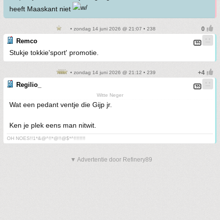
heeft Maaskant niet
• zondag 14 juni 2026 @ 21:07 • 238
Remco
Stukje tokkie'sport' promotie.
• zondag 14 juni 2026 @ 21:12 • 239
Regilio_
Witte Neger
Wat een pedant ventje die Gijp jr.
Ken je plek eens man nitwit.
OH NOES!!1*&@^!!*@!!@$*^!!!!!!!!
▼ Advertentie door Refinery89