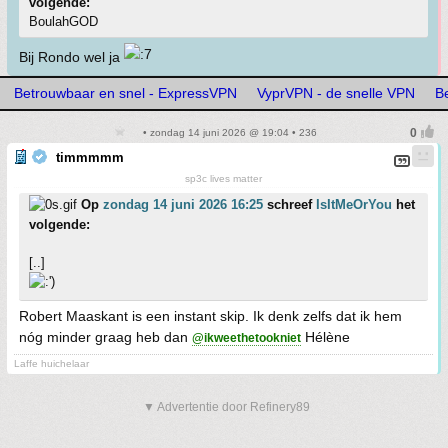
volgende:
BoulahGOD
Bij Rondo wel ja
Betrouwbaar en snel - ExpressVPN
VyprVPN - de snelle VPN
B
• zondag 14 juni 2026 @ 19:04 • 236
timmmmm
sp3c lives matter
Op
zondag 14 juni 2026 16:25
schreef
IsItMeOrYou
het
volgende:
[..]
Robert Maaskant is een instant skip. Ik denk zelfs dat ik hem
nóg minder graag heb dan
Hélène
@ikweethetookniet
Laffe huichelaar
▼ Advertentie door Refinery89