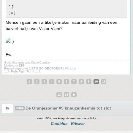
[..]
[
x
]
Mensen gaan een artikeltje maken naar aanleiding van een
balverhaaltje van Victor Vlam?
Ew
Gerieflijke groeten, ChevyCaprice
Moderator DIG
Russell-supporter (LET'S GO GEORGE!) F1 Watcher
🇺🇦 Fight Fight Fight! 🇺🇦
1
2
3
4
5
6
7
8
9
10
11
12
13
De Oranjezomer #9 kneuzenkermis tot slot
tv
SBS6
steun FOK! en koop via een van deze links
Coolblue
Bitvavo