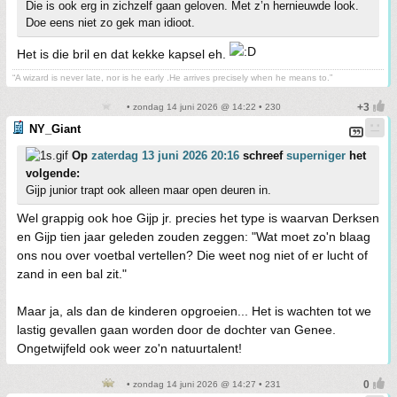
Die is ook erg in zichzelf gaan geloven. Met z’n hernieuwde look.
Doe eens niet zo gek man idioot.
Het is die bril en dat kekke kapsel eh.
“A wizard is never late, nor is he early .He arrives precisely when he means to.”
• zondag 14 juni 2026 @ 14:22 • 230
NY_Giant
Op
zaterdag 13 juni 2026 20:16
schreef
superniger
het
volgende:
Gijp junior trapt ook alleen maar open deuren in.
Wel grappig ook hoe Gijp jr. precies het type is waarvan Derksen
en Gijp tien jaar geleden zouden zeggen: "Wat moet zo'n blaag
ons nou over voetbal vertellen? Die weet nog niet of er lucht of
zand in een bal zit."
Maar ja, als dan de kinderen opgroeien... Het is wachten tot we
lastig gevallen gaan worden door de dochter van Genee.
Ongetwijfeld ook weer zo'n natuurtalent!
• zondag 14 juni 2026 @ 14:27 • 231