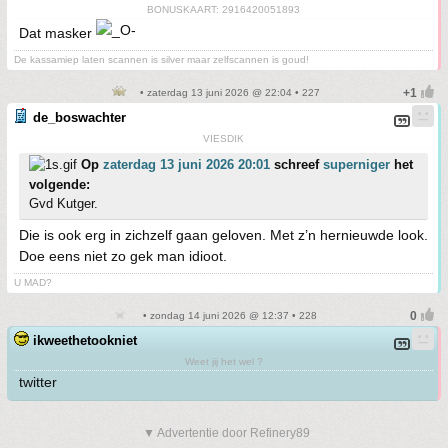
BONUSKAART: 2916420051893
Dat masker
De kassamiep laten scannen is silver maar zelfscannen is goud!
• zaterdag 13 juni 2026 @ 22:04 • 227
de_boswachter
VIESDIK
Op
zaterdag 13 juni 2026 20:01
schreef
superniger
het
volgende:
Gvd Kutger.
Die is ook erg in zichzelf gaan geloven. Met z’n hernieuwde look.
Doe eens niet zo gek man idioot.
U MAD?
• zondag 14 juni 2026 @ 12:37 • 228
ikweethetookniet
Weet jij het wel ?
twitter
▼ Advertentie door Refinery89