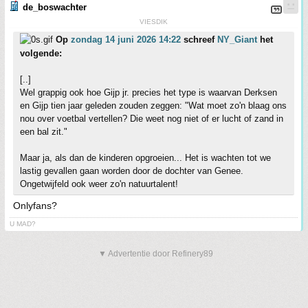
de_boswachter
VIESDIK
Op
zondag 14 juni 2026 14:22
schreef
NY_Giant
het
volgende:
[..]
Wel grappig ook hoe Gijp jr. precies het type is waarvan Derksen
en Gijp tien jaar geleden zouden zeggen: "Wat moet zo'n blaag ons
nou over voetbal vertellen? Die weet nog niet of er lucht of zand in
een bal zit."
Maar ja, als dan de kinderen opgroeien... Het is wachten tot we
lastig gevallen gaan worden door de dochter van Genee.
Ongetwijfeld ook weer zo'n natuurtalent!
Onlyfans?
U MAD?
▼ Advertentie door Refinery89