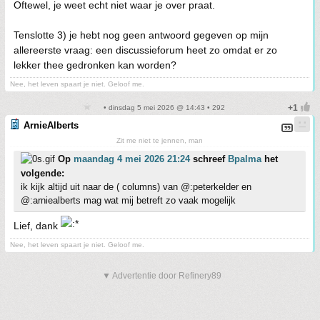
Oftewel, je weet echt niet waar je over praat.
Tenslotte 3) je hebt nog geen antwoord gegeven op mijn
allereerste vraag: een discussieforum heet zo omdat er zo
lekker thee gedronken kan worden?
Nee, het leven spaart je niet. Geloof me.
• dinsdag 5 mei 2026 @ 14:43 • 292
ArnieAlberts
Zit me niet te jennen, man
Op
maandag 4 mei 2026 21:24
schreef
Bpalma
het
volgende:
ik kijk altijd uit naar de ( columns) van @:peterkelder en
@:arniealberts mag wat mij betreft zo vaak mogelijk
Lief, dank
Nee, het leven spaart je niet. Geloof me.
▼ Advertentie door Refinery89