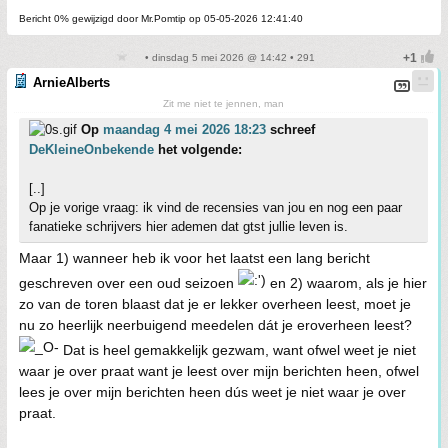
Bericht 0% gewijzigd door Mr.Pomtip op 05-05-2026 12:41:40
• dinsdag 5 mei 2026 @ 14:42 • 291
ArnieAlberts
Zit me niet te jennen, man
Op
maandag 4 mei 2026 18:23
schreef
DeKleineOnbekende
het volgende:
[..]
Op je vorige vraag: ik vind de recensies van jou en nog een paar
fanatieke schrijvers hier ademen dat gtst jullie leven is.
Maar 1) wanneer heb ik voor het laatst een lang bericht
geschreven over een oud seizoen
en 2) waarom, als je hier
zo van de toren blaast dat je er lekker overheen leest, moet je
nu zo heerlijk neerbuigend meedelen dát je eroverheen leest?
Dat is heel gemakkelijk gezwam, want ofwel weet je niet
waar je over praat want je leest over mijn berichten heen, ofwel
lees je over mijn berichten heen dús weet je niet waar je over
praat.