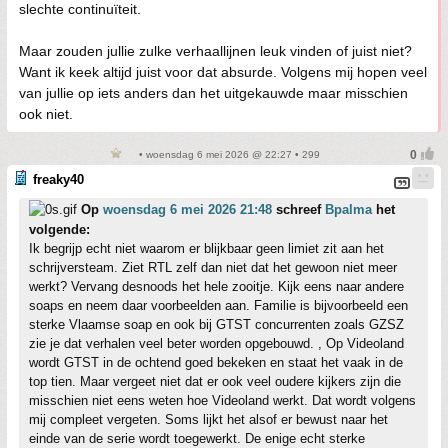
slechte continuïteit.
Maar zouden jullie zulke verhaallijnen leuk vinden of juist niet?
Want ik keek altijd juist voor dat absurde. Volgens mij hopen veel
van jullie op iets anders dan het uitgekauwde maar misschien
ook niet.
• woensdag 6 mei 2026 @ 22:27 • 299
freaky40
Op
woensdag 6 mei 2026 21:48
schreef
Bpalma
het
volgende:
Ik begrijp echt niet waarom er blijkbaar geen limiet zit aan het
schrijversteam. Ziet RTL zelf dan niet dat het gewoon niet meer
werkt? Vervang desnoods het hele zooitje. Kijk eens naar andere
soaps en neem daar voorbeelden aan. Familie is bijvoorbeeld een
sterke Vlaamse soap en ook bij GTST concurrenten zoals GZSZ
zie je dat verhalen veel beter worden opgebouwd. , Op Videoland
wordt GTST in de ochtend goed bekeken en staat het vaak in de
top tien. Maar vergeet niet dat er ook veel oudere kijkers zijn die
misschien niet eens weten hoe Videoland werkt. Dat wordt volgens
mij compleet vergeten. Soms lijkt het alsof er bewust naar het
einde van de serie wordt toegewerkt. De enige echt sterke