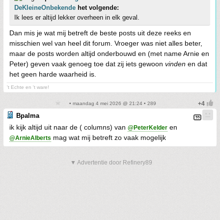
DeKleineOnbekende
het volgende:
Ik lees er altijd lekker overheen in elk geval.
Dan mis je wat mij betreft de beste posts uit deze reeks en
misschien wel van heel dit forum. Vroeger was niet alles beter,
maar de posts worden altijd onderbouwd en (met name Arnie en
Peter) geven vaak genoeg toe dat zij iets gewoon
vinden
en dat
het geen harde waarheid is.
't Echte en 't ware!
• maandag 4 mei 2026 @ 21:24 • 289
Bpalma
ik kijk altijd uit naar de ( columns) van
en
@PeterKelder
mag wat mij betreft zo vaak mogelijk
@ArnieAlberts
▼ Advertentie door Refinery89