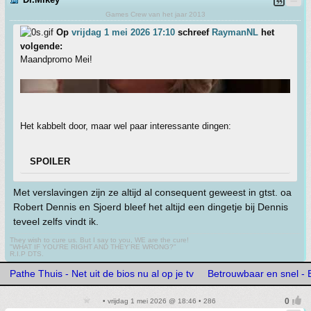
Games Crew van het jaar 2013
Op
vrijdag 1 mei 2026 17:10
schreef
RaymanNL
het
volgende:
Maandpromo Mei!
Het kabbelt door, maar wel paar interessante dingen:
SPOILER
Met verslavingen zijn ze altijd al consequent geweest in gtst. oa
Robert Dennis en Sjoerd bleef het altijd een dingetje bij Dennis
teveel zelfs vindt ik.
They wish to cure us. But I say to you, WE are the cure!
"WHAT IF YOU'RE RIGHT AND THEY'RE WRONG?"
R.I.P DTS.
Pathe Thuis - Net uit de bios nu al op je tv
Betrouwbaar en snel -
• vrijdag 1 mei 2026 @ 18:46 • 286