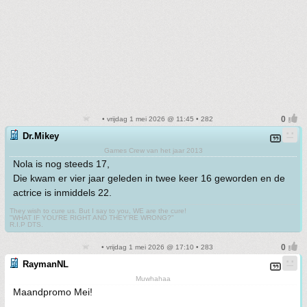
• vrijdag 1 mei 2026 @ 11:45 • 282
Dr.Mikey
Games Crew van het jaar 2013
Nola is nog steeds 17,
Die kwam er vier jaar geleden in twee keer 16 geworden en de
actrice is inmiddels 22.
They wish to cure us. But I say to you, WE are the cure!
"WHAT IF YOU'RE RIGHT AND THEY'RE WRONG?"
R.I.P DTS.
• vrijdag 1 mei 2026 @ 17:10 • 283
RaymanNL
Muwhahaa
Maandpromo Mei!