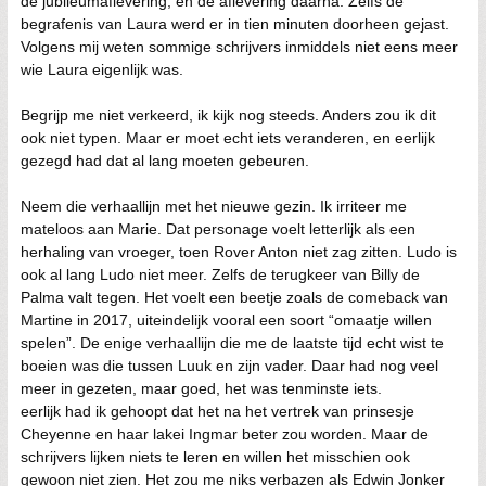
de jubileumaflevering, en de aflevering daarna. Zelfs de
begrafenis van Laura werd er in tien minuten doorheen gejast.
Volgens mij weten sommige schrijvers inmiddels niet eens meer
wie Laura eigenlijk was.
Begrijp me niet verkeerd, ik kijk nog steeds. Anders zou ik dit
ook niet typen. Maar er moet echt iets veranderen, en eerlijk
gezegd had dat al lang moeten gebeuren.
Neem die verhaallijn met het nieuwe gezin. Ik irriteer me
mateloos aan Marie. Dat personage voelt letterlijk als een
herhaling van vroeger, toen Rover Anton niet zag zitten. Ludo is
ook al lang Ludo niet meer. Zelfs de terugkeer van Billy de
Palma valt tegen. Het voelt een beetje zoals de comeback van
Martine in 2017, uiteindelijk vooral een soort “omaatje willen
spelen”. De enige verhaallijn die me de laatste tijd echt wist te
boeien was die tussen Luuk en zijn vader. Daar had nog veel
meer in gezeten, maar goed, het was tenminste iets.
eerlijk had ik gehoopt dat het na het vertrek van prinsesje
Cheyenne en haar lakei Ingmar beter zou worden. Maar de
schrijvers lijken niets te leren en willen het misschien ook
gewoon niet zien. Het zou me niks verbazen als Edwin Jonker