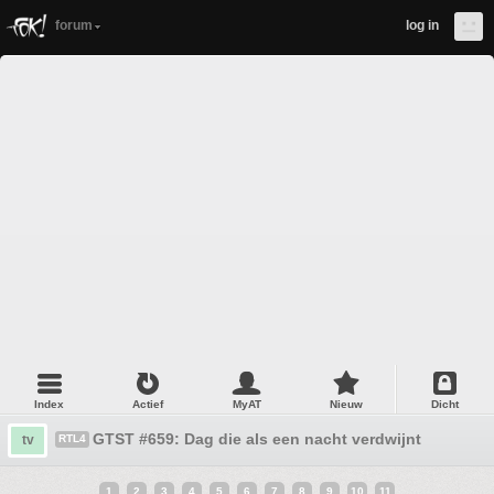
forum
log in
Index
Actief
MyAT
Nieuw
Dicht
GTST #659: Dag die als een nacht verdwijnt
tv
RTL4
1
2
3
4
5
6
7
8
9
10
11