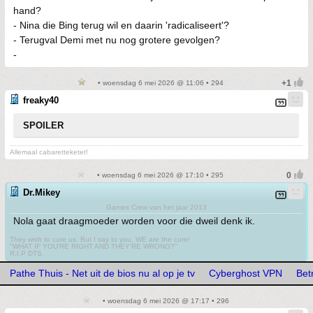
hand?
- Nina die Bing terug wil en daarin 'radicaliseert'?
- Terugval Demi met nu nog grotere gevolgen?
-
• woensdag 6 mei 2026 @ 11:06 • 294
freaky40
SPOILER
Allemaal cabaretteketet!
• woensdag 6 mei 2026 @ 17:10 • 295
Dr.Mikey
Games Crew van het jaar 2013
Nola gaat draagmoeder worden voor die dweil denk ik.
They wish to cure us. But I say to you, WE are the cure!
"WHAT IF YOU'RE RIGHT AND THEY'RE WRONG?"
R.I.P DTS.
Pathe Thuis - Net uit de bios nu al op je tv
Cyberghost VPN
Bet
• woensdag 6 mei 2026 @ 17:17 • 296