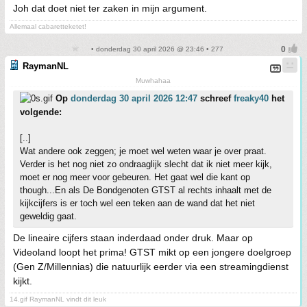
Joh dat doet niet ter zaken in mijn argument.
Allemaal cabaretteketet!
• donderdag 30 april 2026 @ 23:46 • 277
RaymanNL
Muwhahaa
Op
donderdag 30 april 2026 12:47
schreef
freaky40
het
volgende:
[..]
Wat andere ook zeggen; je moet wel weten waar je over praat.
Verder is het nog niet zo ondraaglijk slecht dat ik niet meer kijk,
moet er nog meer voor gebeuren. Het gaat wel die kant op
though...En als De Bondgenoten GTST al rechts inhaalt met de
kijkcijfers is er toch wel een teken aan de wand dat het niet
geweldig gaat.
De lineaire cijfers staan inderdaad onder druk. Maar op
Videoland loopt het prima! GTST mikt op een jongere doelgroep
(Gen Z/Millennias) die natuurlijk eerder via een streamingdienst
kijkt.
14.gif RaymanNL vindt dit leuk