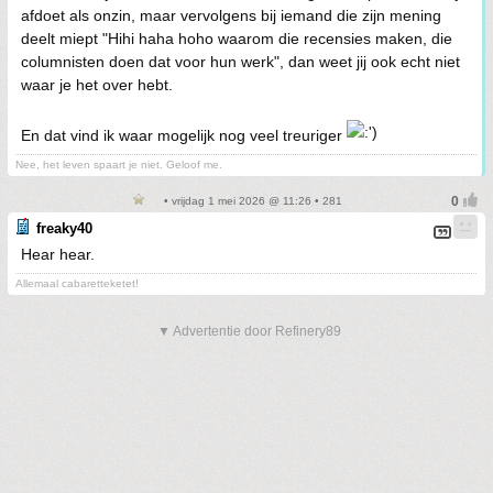
afdoet als onzin, maar vervolgens bij iemand die zijn mening
deelt miept "Hihi haha hoho waarom die recensies maken, die
columnisten doen dat voor hun werk", dan weet jij ook echt niet
waar je het over hebt.
En dat vind ik waar mogelijk nog veel treuriger
Nee, het leven spaart je niet. Geloof me.
• vrijdag 1 mei 2026 @ 11:26 • 281
freaky40
Hear hear.
Allemaal cabaretteketet!
▼ Advertentie door Refinery89