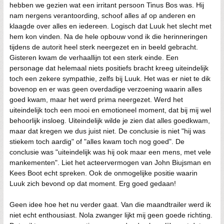
hebben we gezien wat een irritant persoon Tinus Bos was. Hij
nam nergens verantoording, schoof alles af op anderen en
klaagde over alles en iedereen. Logisch dat Luuk het slecht met
hem kon vinden. Na de hele opbouw vond ik die herinneringen
tijdens de autorit heel sterk neergezet en in beeld gebracht.
Gisteren kwam de verhaallijn tot een sterk einde. Een
personage dat helemaal niets positiefs bracht kreeg uiteindelijk
toch een zekere sympathie, zelfs bij Luuk. Het was er niet te dik
bovenop en er was geen overdadige verzoening waarin alles
goed kwam, maar het werd prima neergezet. Werd het
uiteindelijk toch een mooi en emotioneel moment, dat bij mij wel
behoorlijk insloeg. Uiteindelijk wilde je zien dat alles goedkwam,
maar dat kregen we dus juist niet. De conclusie is niet "hij was
stiekem toch aardig" of "alles kwam toch nog goed". De
conclusie was "uiteindelijk was hij ook maar een mens, met vele
mankementen". Liet het acteervermogen van John Biujsman en
Kees Boot echt spreken. Ook de onmogelijke positie waarin
Luuk zich bevond op dat moment. Erg goed gedaan!
Geen idee hoe het nu verder gaat. Van die maandtrailer werd ik
niet echt enthousiast. Nola zwanger lijkt mij geen goede richting.