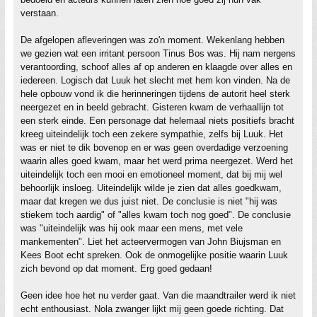
verstaan.
De afgelopen afleveringen was zo'n moment. Wekenlang hebben
we gezien wat een irritant persoon Tinus Bos was. Hij nam nergens
verantoording, schoof alles af op anderen en klaagde over alles en
iedereen. Logisch dat Luuk het slecht met hem kon vinden. Na de
hele opbouw vond ik die herinneringen tijdens de autorit heel sterk
neergezet en in beeld gebracht. Gisteren kwam de verhaallijn tot
een sterk einde. Een personage dat helemaal niets positiefs bracht
kreeg uiteindelijk toch een zekere sympathie, zelfs bij Luuk. Het
was er niet te dik bovenop en er was geen overdadige verzoening
waarin alles goed kwam, maar het werd prima neergezet. Werd het
uiteindelijk toch een mooi en emotioneel moment, dat bij mij wel
behoorlijk insloeg. Uiteindelijk wilde je zien dat alles goedkwam,
maar dat kregen we dus juist niet. De conclusie is niet "hij was
stiekem toch aardig" of "alles kwam toch nog goed". De conclusie
was "uiteindelijk was hij ook maar een mens, met vele
mankementen". Liet het acteervermogen van John Biujsman en
Kees Boot echt spreken. Ook de onmogelijke positie waarin Luuk
zich bevond op dat moment. Erg goed gedaan!
Geen idee hoe het nu verder gaat. Van die maandtrailer werd ik niet
echt enthousiast. Nola zwanger lijkt mij geen goede richting. Dat