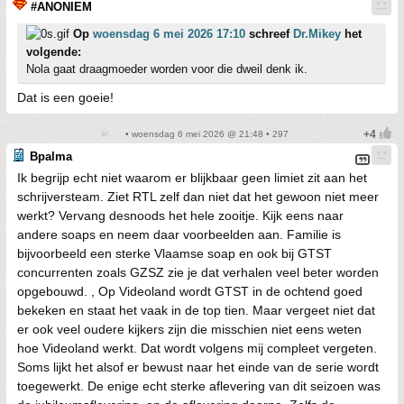
#ANONIEM
Op
woensdag 6 mei 2026 17:10
schreef
Dr.Mikey
het
volgende:
Nola gaat draagmoeder worden voor die dweil denk ik.
Dat is een goeie!
• woensdag 6 mei 2026 @ 21:48 • 297
Bpalma
Ik begrijp echt niet waarom er blijkbaar geen limiet zit aan het
schrijversteam. Ziet RTL zelf dan niet dat het gewoon niet meer
werkt? Vervang desnoods het hele zooitje. Kijk eens naar
andere soaps en neem daar voorbeelden aan. Familie is
bijvoorbeeld een sterke Vlaamse soap en ook bij GTST
concurrenten zoals GZSZ zie je dat verhalen veel beter worden
opgebouwd. , Op Videoland wordt GTST in de ochtend goed
bekeken en staat het vaak in de top tien. Maar vergeet niet dat
er ook veel oudere kijkers zijn die misschien niet eens weten
hoe Videoland werkt. Dat wordt volgens mij compleet vergeten.
Soms lijkt het alsof er bewust naar het einde van de serie wordt
toegewerkt. De enige echt sterke aflevering van dit seizoen was