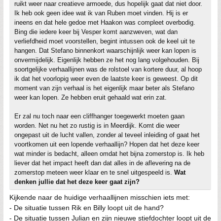
ruikt weer naar creatieve armoede, dus hopelijk gaat dat niet door.
Ik heb ook geen idee wat ik van Ruben moet vinden. Hij is er
ineens en dat hele gedoe met Haakon was compleet overbodig.
Bing die iedere keer bij Vesper komt aanzweven, wat dan
verliefdheid moet voorstellen, begint intussen ook de keel uit te
hangen. Dat Stefano binnenkort waarschijnlijk weer kan lopen is
onvermijdelijk. Eigenlijk hebben ze het nog lang volgehouden. Bij
soortgelijke verhaallijnen was de rolstoel van kortere duur, al hoop
ik dat het voorlopig weer even de laatste keer is geweest. Op dit
moment van zijn verhaal is het eigenlijk maar beter als Stefano
weer kan lopen. Ze hebben eruit gehaald wat erin zat.
Er zal nu toch naar een cliffhanger toegewerkt moeten gaan
worden. Net nu het zo rustig is in Meerdijk. Komt die weer
ongepast uit de lucht vallen, zonder al teveel inleiding of gaat het
voortkomen uit een lopende verhaallijn? Hopen dat het deze keer
wat minder is bedacht, alleen omdat het bijna zomerstop is. Ik heb
liever dat het impact heeft dan dat alles in de aflevering na de
zomerstop meteen weer klaar en te snel uitgespeeld is.
Wat
denken jullie dat het deze keer gaat zijn?
Kijkende naar de huidige verhaallijnen misschien iets met:
- De situatie tussen Rik en Billy loopt uit de hand?
- De situatie tussen Julian en zijn nieuwe stiefdochter loopt uit de