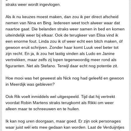
straks weer wordt ingevlogen.
Als ik nu keuzes moest maken, dan zou ik per direct afscheid
nemen van Nina en Bing. Iedereen weet toch alweer waar dat
naartoe gaat. Die belanden straks weer samen in bed en komen
uiteindelijk weer bij elkaar. Ook de terugkeer van Elisa vind ik
een enorme fout. Linda zou ik of weer echt een bitch maken, óf
gewoon eruit schrijven. Zonder haar komt Luuk veel beter tot
zijn recht. En ja, ik zou het lastig vinden als Ludo en Janine
vertrekken, maar zelfs zij lopen tegenwoordig meer rond als
figuranten. Net als Stefano. Terwijl daar echt nog potentie zit.
Hoe mooi was het geweest als Nick nog had geleefd en gewoon
in Meerdijk was gebleven?
Ook Rik voelt inmiddels wel uitgespeeld. Tijd dat hij vertrekt
voordat Robin Martens straks terugkomt als Rikki om weer
alleen maar te schreeuwen en te huilen.
Ik kan nog uren doorgaan, maar goed. Er zijn ook personages
waar juist wél iets mee gedaan kan worden. Laat de Verduijntjes