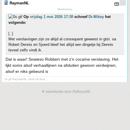
RaymanNL
Muwhahaa
Op
vrijdag 1 mei 2026 17:38
schreef
Dr.Mikey
het
volgende:
[..]
Met verslavingen zijn ze altijd al consequent geweest in gtst. oa
Robert Dennis en Sjoerd bleef het altijd een dingetje bij Dennis
teveel zelfs vindt ik.
Dat is waar! Sowieso Robbert met z’n cocaïne verslaving. Het
lijkt soms alsof verhaallijnen na afsluiten gewoon verdwijnen,
alsof er niks gebeurd is
14.gif RaymanNL vindt dit leuk
▼ Advertentie door Refinery89