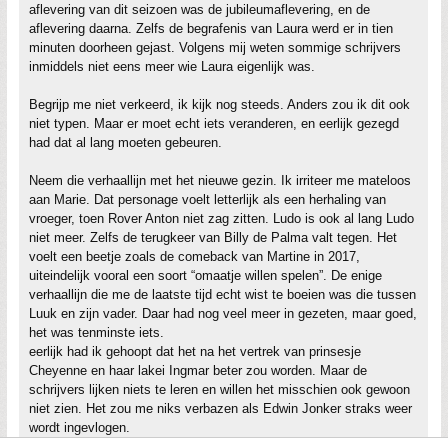
aflevering van dit seizoen was de jubileumaflevering, en de
aflevering daarna. Zelfs de begrafenis van Laura werd er in tien
minuten doorheen gejast. Volgens mij weten sommige schrijvers
inmiddels niet eens meer wie Laura eigenlijk was.
Begrijp me niet verkeerd, ik kijk nog steeds. Anders zou ik dit ook
niet typen. Maar er moet echt iets veranderen, en eerlijk gezegd
had dat al lang moeten gebeuren.
Neem die verhaallijn met het nieuwe gezin. Ik irriteer me mateloos
aan Marie. Dat personage voelt letterlijk als een herhaling van
vroeger, toen Rover Anton niet zag zitten. Ludo is ook al lang Ludo
niet meer. Zelfs de terugkeer van Billy de Palma valt tegen. Het
voelt een beetje zoals de comeback van Martine in 2017,
uiteindelijk vooral een soort “omaatje willen spelen”. De enige
verhaallijn die me de laatste tijd echt wist te boeien was die tussen
Luuk en zijn vader. Daar had nog veel meer in gezeten, maar goed,
het was tenminste iets.
eerlijk had ik gehoopt dat het na het vertrek van prinsesje
Cheyenne en haar lakei Ingmar beter zou worden. Maar de
schrijvers lijken niets te leren en willen het misschien ook gewoon
niet zien. Het zou me niks verbazen als Edwin Jonker straks weer
wordt ingevlogen.