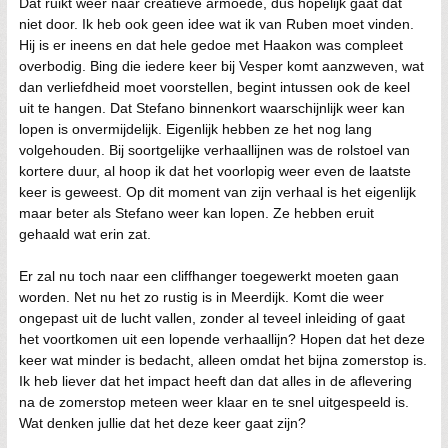
Dat ruikt weer naar creatieve armoede, dus hopelijk gaat dat
niet door. Ik heb ook geen idee wat ik van Ruben moet vinden.
Hij is er ineens en dat hele gedoe met Haakon was compleet
overbodig. Bing die iedere keer bij Vesper komt aanzweven, wat
dan verliefdheid moet voorstellen, begint intussen ook de keel
uit te hangen. Dat Stefano binnenkort waarschijnlijk weer kan
lopen is onvermijdelijk. Eigenlijk hebben ze het nog lang
volgehouden. Bij soortgelijke verhaallijnen was de rolstoel van
kortere duur, al hoop ik dat het voorlopig weer even de laatste
keer is geweest. Op dit moment van zijn verhaal is het eigenlijk
maar beter als Stefano weer kan lopen. Ze hebben eruit
gehaald wat erin zat.
Er zal nu toch naar een cliffhanger toegewerkt moeten gaan
worden. Net nu het zo rustig is in Meerdijk. Komt die weer
ongepast uit de lucht vallen, zonder al teveel inleiding of gaat
het voortkomen uit een lopende verhaallijn? Hopen dat het deze
keer wat minder is bedacht, alleen omdat het bijna zomerstop is.
Ik heb liever dat het impact heeft dan dat alles in de aflevering
na de zomerstop meteen weer klaar en te snel uitgespeeld is.
Wat denken jullie dat het deze keer gaat zijn?