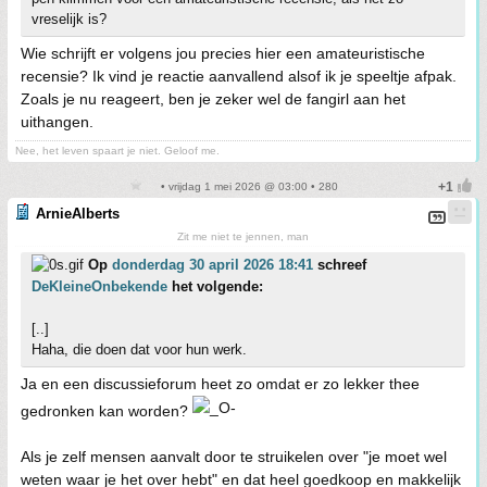
vreselijk is?
Wie schrijft er volgens jou precies hier een amateuristische
recensie? Ik vind je reactie aanvallend alsof ik je speeltje afpak.
Zoals je nu reageert, ben je zeker wel de fangirl aan het
uithangen.
Nee, het leven spaart je niet. Geloof me.
• vrijdag 1 mei 2026 @ 03:00 • 280
ArnieAlberts
Zit me niet te jennen, man
Op
donderdag 30 april 2026 18:41
schreef
DeKleineOnbekende
het volgende:
[..]
Haha, die doen dat voor hun werk.
Ja en een discussieforum heet zo omdat er zo lekker thee
gedronken kan worden?
Als je zelf mensen aanvalt door te struikelen over "je moet wel
weten waar je het over hebt" en dat heel goedkoop en makkelijk