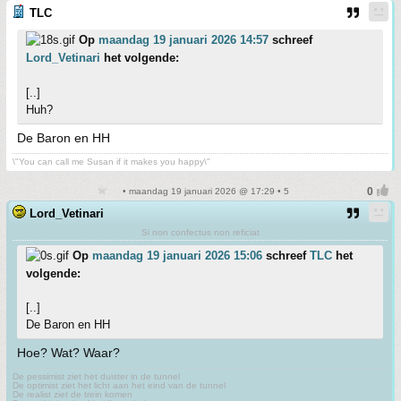
TLC
Op
maandag 19 januari 2026 14:57
schreef
Lord_Vetinari
het volgende:
[..]
Huh?
De Baron en HH
\"You can call me Susan if it makes you happy\"
• maandag 19 januari 2026 @ 17:29 • 5
Lord_Vetinari
Si non confectus non reficiat
Op
maandag 19 januari 2026 15:06
schreef
TLC
het
volgende:
[..]
De Baron en HH
Hoe? Wat? Waar?
De pessimist ziet het duister in de tunnel
De optimist ziet het licht aan het eind van de tunnel
De realist ziet de trein komen