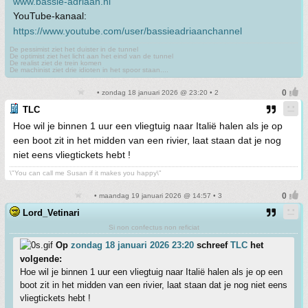
www.bassie-adriaan.nl
YouTube-kanaal:
https://www.youtube.com/user/bassieadriaanchannel
De pessimist ziet het duister in de tunnel
De optimist ziet het licht aan het eind van de tunnel
De realist ziet de trein komen
De machinist ziet drie idioten in het spoor staan....
• zondag 18 januari 2026 @ 23:20 • 2
TLC
Hoe wil je binnen 1 uur een vliegtuig naar Italië halen als je op
een boot zit in het midden van een rivier, laat staan dat je nog
niet eens vliegtickets hebt !
\"You can call me Susan if it makes you happy\"
• maandag 19 januari 2026 @ 14:57 • 3
Lord_Vetinari
Si non confectus non reficiat
Op
zondag 18 januari 2026 23:20
schreef
TLC
het
volgende:
Hoe wil je binnen 1 uur een vliegtuig naar Italië halen als je op een
boot zit in het midden van een rivier, laat staan dat je nog niet eens
vliegtickets hebt !