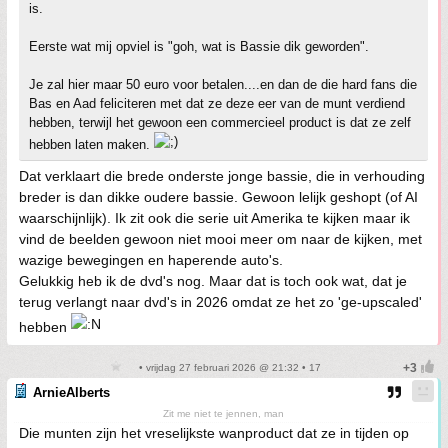
is.
Eerste wat mij opviel is "goh, wat is Bassie dik geworden".
Je zal hier maar 50 euro voor betalen....en dan de die hard fans die
Bas en Aad feliciteren met dat ze deze eer van de munt verdiend
hebben, terwijl het gewoon een commercieel product is dat ze zelf
hebben laten maken.
Dat verklaart die brede onderste jonge bassie, die in verhouding
breder is dan dikke oudere bassie. Gewoon lelijk geshopt (of AI
waarschijnlijk). Ik zit ook die serie uit Amerika te kijken maar ik
vind de beelden gewoon niet mooi meer om naar de kijken, met
wazige bewegingen en haperende auto's.
Gelukkig heb ik de dvd's nog. Maar dat is toch ook wat, dat je
terug verlangt naar dvd's in 2026 omdat ze het zo 'ge-upscaled'
hebben
• vrijdag 27 februari 2026 @ 21:32 • 17
ArnieAlberts
Zit me niet te jennen, man
Die munten zijn het vreselijkste wanproduct dat ze in tijden op