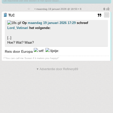
De machinist ziet drie idioten in het spoor staan....
• maandag 19 januari 2026 @ 18:53 • 6
TLC
Op
maandag 19 januari 2026 17:29
schreef
Lord_Vetinari
het volgende:
[..]
Hoe? Wat? Waar?
Reis door Europa
\"You can call me Susan if it makes you happy\"
▼ Advertentie door Refinery89