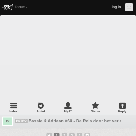
forum
log in
Index
Actief
MyAT
Nieuw
Reply
Bassie & Adriaan #60 - De Reis door het verleden
tv
RETRO
1
2
3
4