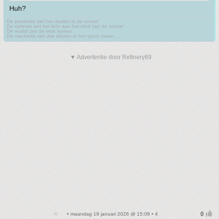
Huh?
De pessimist ziet het duister in de tunnel
De optimist ziet het licht aan het eind van de tunnel
De realist ziet de trein komen
De machinist ziet drie idioten in het spoor staan....
▼ Advertentie door Refinery89
• maandag 19 januari 2026 @ 15:06 • 4