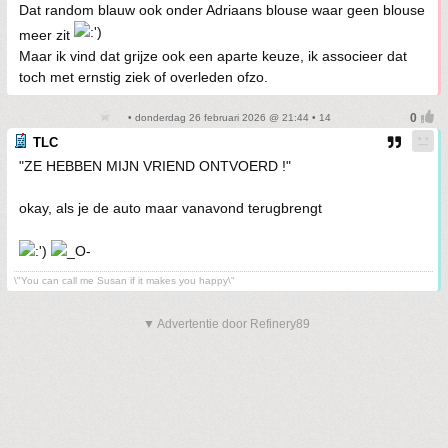
Dat random blauw ook onder Adriaans blouse waar geen blouse
meer zit
Maar ik vind dat grijze ook een aparte keuze, ik associeer dat
toch met ernstig ziek of overleden ofzo.
• donderdag 26 februari 2026 @ 21:44 • 14
TLC
"ZE HEBBEN MIJN VRIEND ONTVOERD !"
okay, als je de auto maar vanavond terugbrengt
\"You can call me Susan if it makes you happy\"
▼ Advertentie door Refinery89