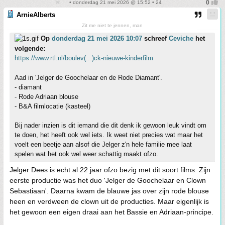
• donderdag 21 mei 2026 @ 15:52 • 24
ArnieAlberts
Zit me niet te jennen, man
Op
donderdag 21 mei 2026 10:07
schreef
Ceviche
het
volgende:
https://www.rtl.nl/boulev(...)ck-nieuwe-kinderfilm
Aad in 'Jelger de Goochelaar en de Rode Diamant'.
- diamant
- Rode Adriaan blouse
- B&A filmlocatie (kasteel)
Bij nader inzien is dit iemand die dit denk ik gewoon leuk vindt om
te doen, het heeft ook wel iets. Ik weet niet precies wat maar het
voelt een beetje aan alsof die Jelger z'n hele familie mee laat
spelen wat het ook wel weer schattig maakt ofzo.
Jelger Dees is echt al 22 jaar ofzo bezig met dit soort films. Zijn
eerste productie was het duo 'Jelger de Goochelaar en Clown
Sebastiaan'. Daarna kwam de blauwe jas over zijn rode blouse
heen en verdween de clown uit de producties. Maar eigenlijk is
het gewoon een eigen draai aan het Bassie en Adriaan-principe.