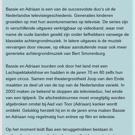
Bassie en Adriaan is een van de succesvolste duo's uit de
Nederlandse televisiegeschiedenis. Generaties kinderen
groeiden op met hun avonturenseries op televisie. De series zijn
in verschillende uitgaves verkrijgbaar op videoband, waar met
name de oude banden gewild zijn onder liefhebbers vanwege de
klassieke achtergrondmuziek. In latere uitgaves is de muziek
vervangen door nieuwe, op elkaar aansluitende maar ook meer
generieke achtergrondmuziek van Bert Smorenburg.
Bassie en Adriaan tourden ook door het land met een
Lachspektakelshow en hadden in de jaren 70 en 80 zelfs hun
eigen circus. Samen met theatergrootheid Joop van den Ende
maakten ze deel uit van de top van de Nederlandse varieté. In
2003 maken ze bekend te stoppen als televisieduo, het einde
van een tijdperk. De afscheidstournee moet vroegtijdig worden
afgebroken omdat bij Aad van Toor (Adriaan) kanker wordt
ontdekt. Gelukkig herstelt hij en in de jaren erna maken Bassie
en Adriaan nog regelmatig hun entree op film en televisie.
Op het moment leidt Bas een teruggetrokken bestaan in