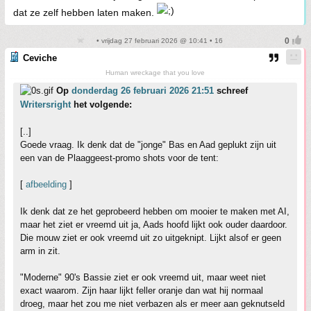
dat ze zelf hebben laten maken.
• vrijdag 27 februari 2026 @ 10:41 • 16
Ceviche
Human wreckage that you love
Op
donderdag 26 februari 2026 21:51
schreef
Writersright
het volgende:
[..]
Goede vraag. Ik denk dat de "jonge" Bas en Aad geplukt zijn uit
een van de Plaaggeest-promo shots voor de tent:
[
afbeelding
]
Ik denk dat ze het geprobeerd hebben om mooier te maken met AI,
maar het ziet er vreemd uit ja, Aads hoofd lijkt ook ouder daardoor.
Die mouw ziet er ook vreemd uit zo uitgeknipt. Lijkt alsof er geen
arm in zit.
"Moderne" 90's Bassie ziet er ook vreemd uit, maar weet niet
exact waarom. Zijn haar lijkt feller oranje dan wat hij normaal
droeg, maar het zou me niet verbazen als er meer aan geknutseld