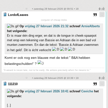
• zaterdag 28 februari 2026 @ 09:51 • 18
LordofLeaves
conjurer of cheap tricks
Op
vrijdag 27 februari 2026 21:32
schreef
ArnieAlberts
het volgende:
Er is maar één ding erger, en dat is de tongue in cheek-spaarpot
met erop een tekening van Bassie en Adriaan die in een bad vol
munten zwemmen. En dan de tekst: 'Bassie & Adriaan zwemmen
in het geld'. Dit is écht verkocht
Komt er ook nog een blauwe met de tekst:" B&A hebben
belastingschulden!' ?
“A wizard is never late, nor is he early .He arrives precisely when he means to.”
• zaterdag 28 februari 2026 @ 10:39 • 19
111210
Op
vrijdag 27 februari 2026 10:41
schreef
Ceviche
het
volgende:
[..]