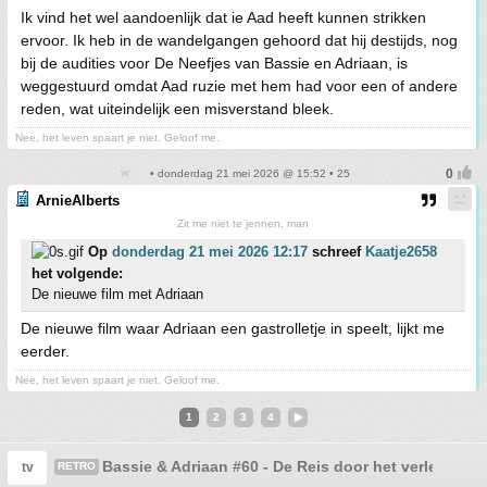
Ik vind het wel aandoenlijk dat ie Aad heeft kunnen strikken
ervoor. Ik heb in de wandelgangen gehoord dat hij destijds, nog
bij de audities voor De Neefjes van Bassie en Adriaan, is
weggestuurd omdat Aad ruzie met hem had voor een of andere
reden, wat uiteindelijk een misverstand bleek.
Nee, het leven spaart je niet. Geloof me.
• donderdag 21 mei 2026 @ 15:52 • 25
ArnieAlberts
Zit me niet te jennen, man
Op
donderdag 21 mei 2026 12:17
schreef
Kaatje2658
het volgende:
De nieuwe film met Adriaan
De nieuwe film waar Adriaan een gastrolletje in speelt, lijkt me
eerder.
Nee, het leven spaart je niet. Geloof me.
1
2
3
4
Bassie & Adriaan #60 - De Reis door het verleden
tv
RETRO