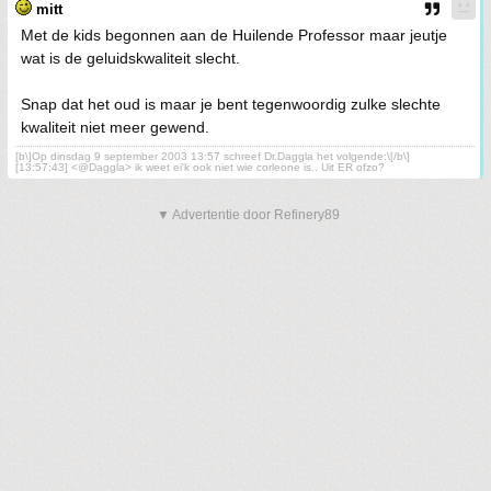
mitt
Met de kids begonnen aan de Huilende Professor maar jeutje
wat is de geluidskwaliteit slecht.
Snap dat het oud is maar je bent tegenwoordig zulke slechte
kwaliteit niet meer gewend.
[b\]Op dinsdag 9 september 2003 13:57 schreef Dr.Daggla het volgende:\[/b\]
[13:57:43] <@Daggla> ik weet ei'k ook niet wie corleone is.. Uit ER ofzo?
▼ Advertentie door Refinery89