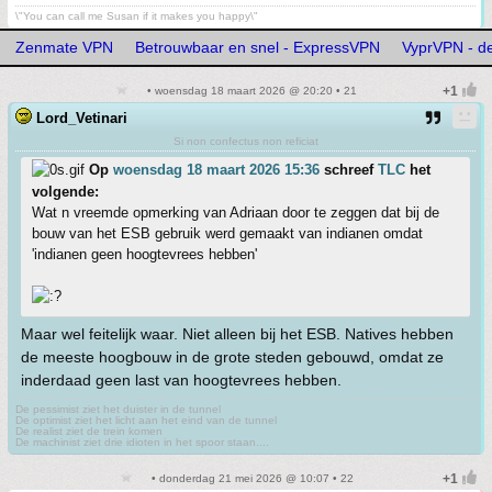
\"You can call me Susan if it makes you happy\"
Zenmate VPN
Betrouwbaar en snel - ExpressVPN
VyprVPN - d
• woensdag 18 maart 2026 @ 20:20 • 21
Lord_Vetinari
Si non confectus non reficiat
Op
woensdag 18 maart 2026 15:36
schreef
TLC
het
volgende:
Wat n vreemde opmerking van Adriaan door te zeggen dat bij de
bouw van het ESB gebruik werd gemaakt van indianen omdat
'indianen geen hoogtevrees hebben'
Maar wel feitelijk waar. Niet alleen bij het ESB. Natives hebben
de meeste hoogbouw in de grote steden gebouwd, omdat ze
inderdaad geen last van hoogtevrees hebben.
De pessimist ziet het duister in de tunnel
De optimist ziet het licht aan het eind van de tunnel
De realist ziet de trein komen
De machinist ziet drie idioten in het spoor staan....
• donderdag 21 mei 2026 @ 10:07 • 22