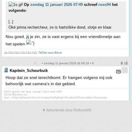
Op
zondag 11 januari 2026 07:49
schreef
roos94
het
volgende:
[..]
Oké prima rechercheur, ze is hartstikke dood, slotje en klaar.
Nou goed, jij je zin, ze is vast ergens bij een vriendinnetje aan
het spelen
🕰️₿🕰️₿🕰️₿🕰️₿🕰️₿🕰️
TikTok next Block
• zondag 11 januari 2026 @ 08:19 • 9
Kapitein_Scheurbuik
Hoop dat ze snel terechtkomt. Er hangen volgens mij ook
behoorlijk wat camera's in dat gebied.
Don't quote me boy, cause I ain't said shit!
Send Banano to:
ban_1drjycsqhpwa1i4uxo1mmqau6q8gibgbn6oabtub53zpcrabjunt3uscaqty
▼ Advertentie door Refinery89