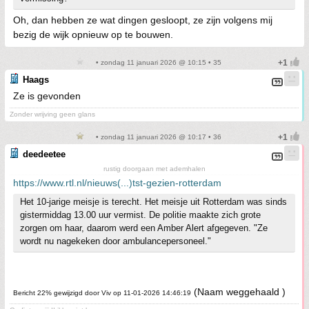
Oh, dan hebben ze wat dingen gesloopt, ze zijn volgens mij
bezig de wijk opnieuw op te bouwen.
• zondag 11 januari 2026 @ 10:15 • 35
Haags
Ze is gevonden
Zonder wrijving geen glans
• zondag 11 januari 2026 @ 10:17 • 36
deedeetee
rustig doorgaan met ademhalen
https://www.rtl.nl/nieuws(...)tst-gezien-rotterdam
Het 10-jarige meisje is terecht. Het meisje uit Rotterdam was sinds
gistermiddag 13.00 uur vermist. De politie maakte zich grote
zorgen om haar, daarom werd een Amber Alert afgegeven. "Ze
wordt nu nagekeken door ambulancepersoneel."
(Naam weggehaald )
Bericht 22% gewijzigd door Viv op 11-01-2026 14:46:19