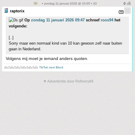
• zondag 11 januari 2026 @ 10:05 • 33
raptorix
Op
zondag 11 januari 2026 09:47
schreef
roos94
het
volgende:
[..]
Sorry maar een normaal kind van 10 kan gewoon zelf naar buiten
gaan in Nederland.
Volgens mij moet je iemand anders quoten.
🕰️₿🕰️₿🕰️₿🕰️₿🕰️₿🕰️
TikTok next Block
▼ Advertentie door Refinery89