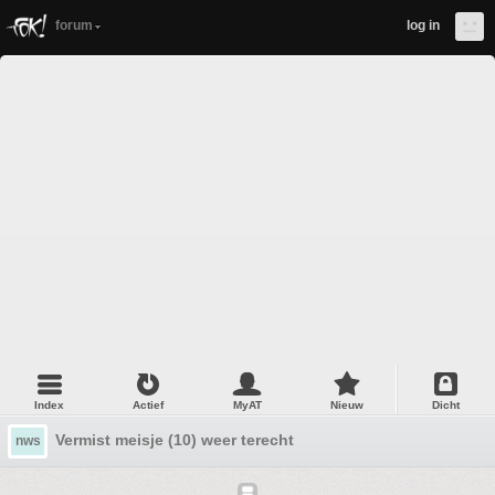
forum
log in
Index
Actief
MyAT
Nieuw
Dicht
Vermist meisje (10) weer terecht
nws