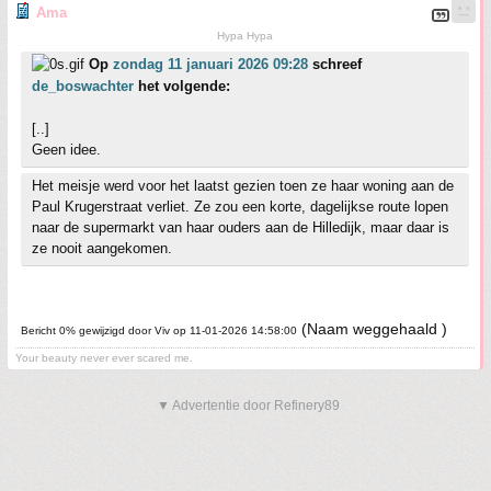
Ama
Hypa Hypa
Op
zondag 11 januari 2026 09:28
schreef
de_boswachter
het volgende:
[..]
Geen idee.
Het meisje werd voor het laatst gezien toen ze haar woning aan de
Paul Krugerstraat verliet. Ze zou een korte, dagelijkse route lopen
naar de supermarkt van haar ouders aan de Hilledijk, maar daar is
ze nooit aangekomen.
(Naam weggehaald )
Bericht 0% gewijzigd door Viv op 11-01-2026 14:58:00
Your beauty never ever scared me.
▼ Advertentie door Refinery89