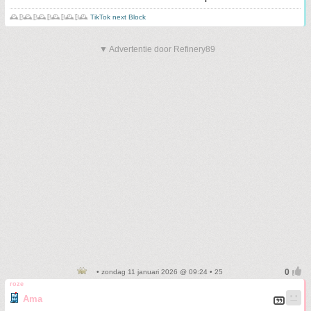
🕰️₿🕰️₿🕰️₿🕰️₿🕰️₿🕰️
TikTok next Block
▼ Advertentie door Refinery89
• zondag 11 januari 2026 @ 09:24 • 25
roze
Ama