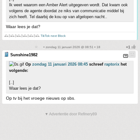
Ik weet waarom een Amber Alert uitgegeven wordt. Dat kwam ook
volgens de agente doordat ze niks van communicatie middel bij
zich heeft. Tel daarbij de kou op van afgelopen nacht..
Waar lees je dat?
🕰️₿🕰️₿🕰️₿🕰️₿🕰️₿🕰️
TikTok next Block
• zondag 11 januari 2026 @ 08:51 • 18
Sunshine1982
Op
zondag 11 januari 2026 08:45
schreef
raptorix
het
volgende:
[..]
Waar lees je dat?
Op tv bij het vroege nieuws op sbs.
▼ Advertentie door Refinery89