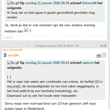
Op
zondag 11 januari 2026 09:39
schreef
Gibson88
het
volgende:
Ik hoop dat ze heel gauw in goede gezondheid gevonden mag
worden
Ja, denk je dat er ook mensen zijn die een andere mening
hebben dan
U MAD?
• zondag 11 januari 2026 @ 09:47 • 30
Miss 200.000.000!
roos94
Op
zondag 11 januari 2026 09:24
schreef
raptorix
het
volgende:
[..]
Het is naar mijn weten een combinatie van criteria, de leeftijd (10 is
erg jong!), de omstandigheden (is het kind vaker weggelopen), is
het kind wellicht bij een familielid (ontrekking), etc.
Daarnaast zal nu ook het koude weer meespelen.
Sorry maar een normaal kind van 10 kan gewoon zelf naar
buiten gaan in Nederland.