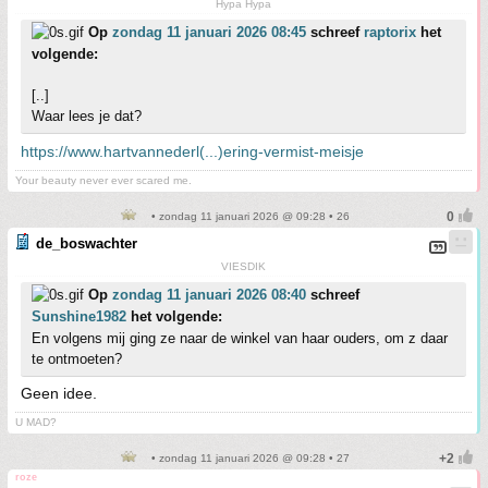
Hypa Hypa
Op
zondag 11 januari 2026 08:45
schreef
raptorix
het
volgende:
[..]
Waar lees je dat?
https://www.hartvannederl(...)ering-vermist-meisje
Your beauty never ever scared me.
• zondag 11 januari 2026 @ 09:28 • 26
de_boswachter
VIESDIK
Op
zondag 11 januari 2026 08:40
schreef
Sunshine1982
het volgende:
En volgens mij ging ze naar de winkel van haar ouders, om z daar
te ontmoeten?
Geen idee.
U MAD?
• zondag 11 januari 2026 @ 09:28 • 27
roze