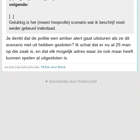
volgende:
[..]
Gelukkig is het (meest hoopvolle) scenario wat ik beschrijf nooit
eerder gebeurd inderdaad.
Je denkt dat de politie een amber alert gaat uitsturen als ze dit
scenario niet uit hebben gesloten? Ik schat dat er nu al 25 man
op die zaak is, en dat elk mogelijk adres waar ze ook maar heeft
kunnen spelen al uitgesloten is.
🕰️₿🕰️₿🕰️₿🕰️₿🕰️₿🕰️
TikTok next Block
▼ Advertentie door Refinery89