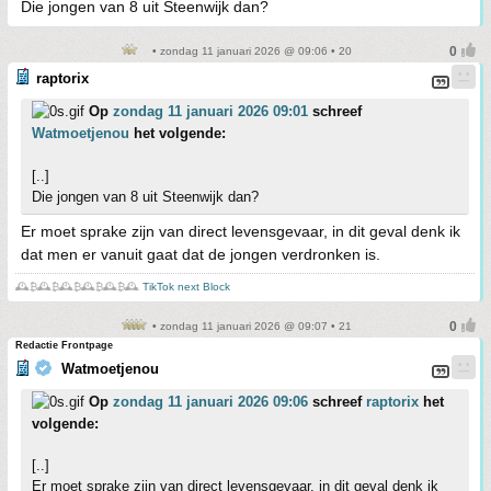
Die jongen van 8 uit Steenwijk dan?
• zondag 11 januari 2026 @ 09:06 • 20
raptorix
Op
zondag 11 januari 2026 09:01
schreef
Watmoetjenou
het volgende:
[..]
Die jongen van 8 uit Steenwijk dan?
Er moet sprake zijn van direct levensgevaar, in dit geval denk ik
dat men er vanuit gaat dat de jongen verdronken is.
🕰️₿🕰️₿🕰️₿🕰️₿🕰️₿🕰️
TikTok next Block
• zondag 11 januari 2026 @ 09:07 • 21
Redactie Frontpage
Watmoetjenou
Op
zondag 11 januari 2026 09:06
schreef
raptorix
het
volgende:
[..]
Er moet sprake zijn van direct levensgevaar, in dit geval denk ik