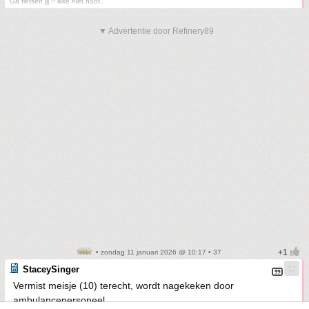
Ga fietsen jij !! ikke niet hoor..
▼ Advertentie door Refinery89
• zondag 11 januari 2026 @ 10:17 • 37
StaceySinger
Vermist meisje (10) terecht, wordt nagekeken door
ambulancepersoneel