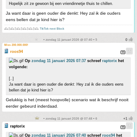
Hopelijk zit ze gewoon bij een vriendinnetje thuis te chillen.
Ja want daar is geen ouder die denkt: Hey zal ik die ouders
eens bellen dat je kind hier is?
🕰️₿🕰️₿🕰️₿🕰️₿🕰️₿🕰️
TikTok next Block
• zondag 11 januari 2026 @ 07:40 • 5
Miss 200.000.000!
roos94
Op
zondag 11 januari 2026 07:37
schreef
raptorix
het
volgende:
[..]
Ja want daar is geen ouder die denkt: Hey zal ik die ouders eens
bellen dat je kind hier is?
Gelukkig is het (meest hoopvolle) scenario wat ik beschrijf nooit
eerder gebeurd inderdaad.
• zondag 11 januari 2026 @ 07:48 • 6
raptorix
Op
zondag 11 januari 2026 07:40
schreef
roos94
het