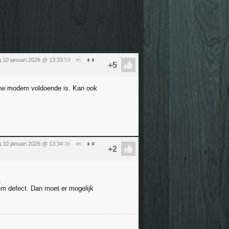
 10 januari 2026 @ 13:33
:59
#5
ieuw modem voldoende is. Kan ook
 10 januari 2026 @ 13:34
:36
#6
.
dem defect. Dan moet er mogelijk