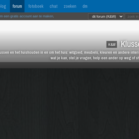
log
forum
fotoboek
chat
zoeken
dm
om een gratis account aan te maken
.
Kluss
K&W
lussen en het huishouden in en om het huis: witgoed, meubels, kleuren en andere inter
wat je kan, stel je vragen, help een ander op weg of s