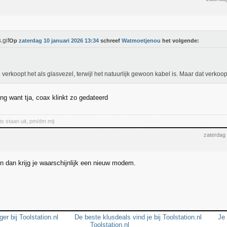
Op
zaterdag 10 januari 2026 13:34
schreef
Watmoetjenou
het volgende:
o
verkoopt het als glasvezel, terwijl het natuurlijk gewoon kabel is. Maar dat verkoopt
ing want tja, coax klinkt zo gedateerd
ts staan uit, pm/dm mij
zaterdag
n dan krijg je waarschijnlijk een nieuw modem.
er bij Toolstation.nl
De beste klusdeals vind je bij Toolstation.nl
Je 
Toolstation.nl