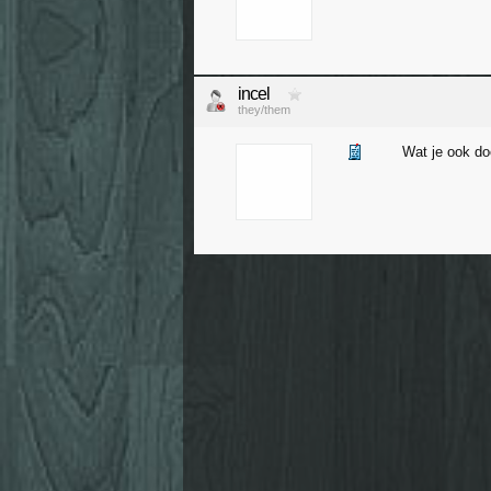
incel
they/them
Wat je ook do