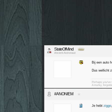
StateOfMind
Ancient Astronaut
Bij een auto h
Dus wellicht 
Perhaps you've s
A murky, forgotte
#ANONIEM
Je hebt
ziggo