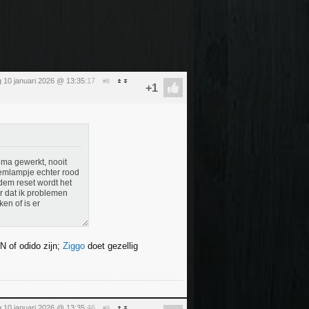
 10 januari 2026 @ 13:35
:17
#8
ima gewerkt, nooit
demlampje echter rood
dem reset wordt het
er dat ik problemen
en of is er
N of odido zijn;
Ziggo
doet gezellig
 10 januari 2026 @ 13:35
:46
#9