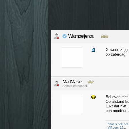
Watmoetjenou
Gewoon Ziggo 
op zaterdag
MadMaster
Schots en scheef...
Bel even met 
Op afstand ku
Lukt dat niet
een monteur 
-
"Dat is ook het
-
Vijf voor 12...