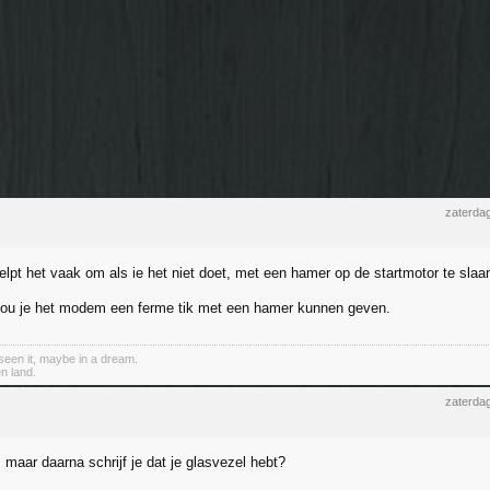
zaterdag
elpt het vaak om als ie het niet doet, met een hamer op de startmotor te slaa
zou je het modem een ferme tik met een hamer kunnen geven.
een it, maybe in a dream.
n land.
zaterdag
, maar daarna schrijf je dat je glasvezel hebt?