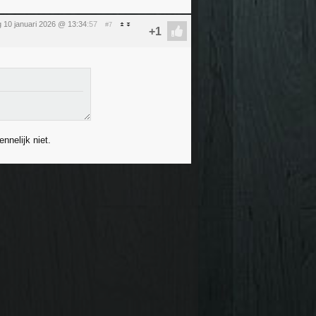
 10 januari 2026 @ 13:34
:57
#7
nnelijk niet.