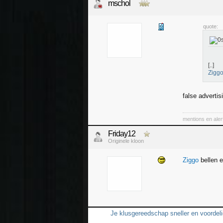
mschol
quote:
[..]
Zigg
false advertis
mentions en aler
Friday12
Originele kloon
Ziggo
bellen e
Je klusgereedschap sneller en voordelig