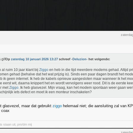
zaterdag
Op
zaterdag 10 januari 2026 13:27
schreef
-Deluzion-
het volgende:
n al ruim 10 jaar klant bij
Ziggo
en heb in die tijd meerdere modems gehad. Altijd pr
emen gehad (behalve dat het wat prijzig is). Sinds een paar dagen brandt het mo
b ik geen internet. Ik heb de kabels opnieuw aangesloten maar wanneer ik het mo
e eerst wit, daarna knippert het en wordt vervolgens weer rood. Dit is de eerste ke
ar met
Ziggo
. Ik heb glasvezel. Mijn vraag, kan het modem spontaan weer gaan werk
chijnlijk iets defect en moet ik een monteur inschakelen?
ht glasvezel, maar dat gebruikt
ziggo
helemaal niet; die aansluiting zal van KP
r coax
ts staan uit, pm/dm mij
zaterdag