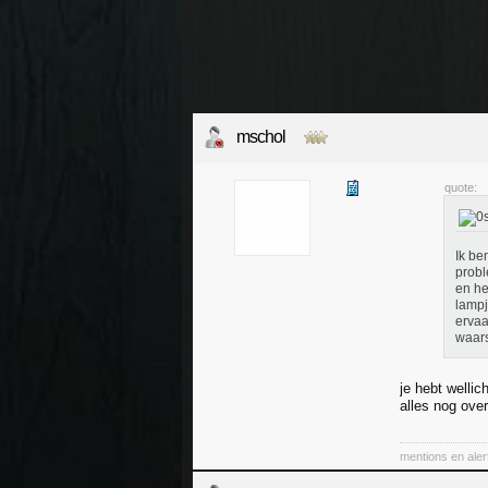
mschol
quote:
Ik be
probl
en he
lampj
erva
waars
je hebt wellic
alles nog ove
mentions en aler