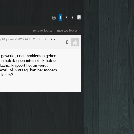
1
2
3
actieve topics
nieuwe topics
 10 januari 2026 @ 13:27
:58
#1
a gewerkt, nooit problemen gehad
en heb ik geen internet. Ik heb de
aarna knippert het en wordt
vezel. Mijn vraag, kan het modem
hakelen?