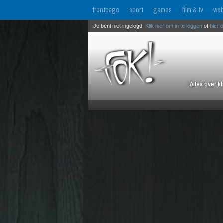
frontpage
sport
games
film & tv
web
Je bent niet ingelogd.
Klik hier om in te loggen
of
hier 
Alles over k