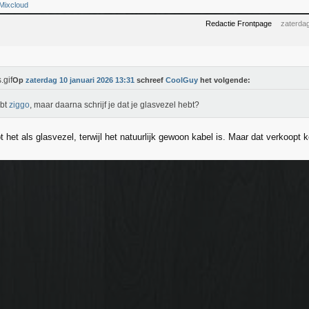
Mixcloud
Redactie Frontpage
zaterdag
Op
zaterdag 10 januari 2026 13:31
schreef
CoolGuy
het volgende:
ebt
ziggo
, maar daarna schrijf je dat je glasvezel hebt?
 het als glasvezel, terwijl het natuurlijk gewoon kabel is. Maar dat verkoopt ke