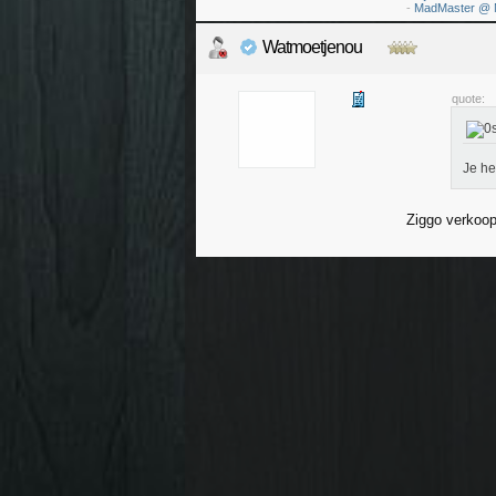
-
MadMaster @ 
Watmoetjenou
quote:
Je h
Ziggo verkoopt