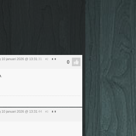
 10 januari 2026 @ 13:31
:31
#2
n.
 10 januari 2026 @ 13:31
:44
#3