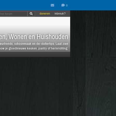
doneren
inbreuk?
en, Wonen en Huishouden
ieurtrends, schoonmaak en de-cluttertips. Laat zien
how je gloednieuwe keuken, pantry of herinrichting.