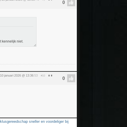
 kennelijk niet.
 10 januari 2026 @ 13:36
:53
#10
klusgereedschap sneller en voordeliger bij