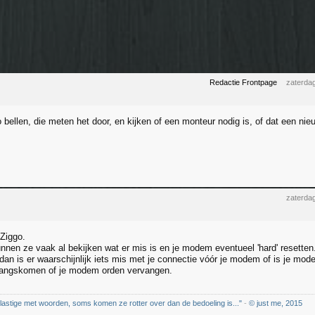
Redactie Frontpage
zaterdag
bellen, die meten het door, en kijken of een monteur nodig is, of dat een n
zaterdag
Ziggo.
nnen ze vaak al bekijken wat er mis is en je modem eventueel 'hard' resetten
, dan is er waarschijnlijk iets mis met je connectie vóór je modem of is je mo
langskomen of je modem orden vervangen.
 lastige met woorden, soms komen ze rotter over dan de bedoeling is..."
-
© just me, 2015