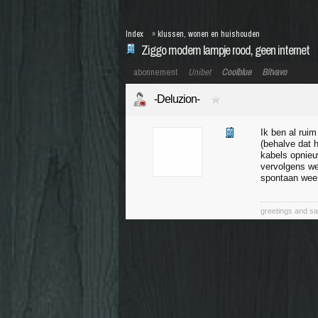
Index
»
klussen, wonen en huishouden
Ziggo modem lampje rood, geen internet
abonnement
Unibet
Coolblue
Bitvavo
-Deluzion-
Ik ben al ruim
(behalve dat 
kabels opnieu
vervolgens we
spontaan weer
greetings and sa